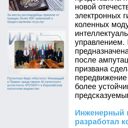
новой отечест
электронных г
За месяц росгвардейцы приняли от
граждан более 800 заявлений о
предоставлении госуслуг
коленных мод
интеллектуал
управлением. 
предназначен
после ампутац
призвана сдел
передвижение 
Патентное бюро «Институт Инноваций
и Права» представило AI-патентного
более устойчи
ассистента «POSINT» в Евразийском
патентном ведомстве
предсказуемы
Инженерный 
разработал к