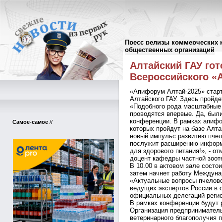
Пресс релизы коммерческих 
Пресс-релизы
//
общественных организаций
Алтайский ГАУ гот
Всероссийского «
«Апифорум Алтай-2025» старт
Алтайского ГАУ. Здесь пройд
«Подобного рода масштабные
проводятся впервые. Да, были
конференции. В рамках апифо
Самое-самое
//
которых пройдут на базе Алта
новый импульс развитию пчел
послужит расширению информи
для здорового питания!», - от
доцент кафедры частной зоот
В 10.00 в актовом зале состо
затем начнет работу Междуна
«Актуальные вопросы пчелово
ведущих экспертов России в о
официальных делегаций регио
В рамках конференции будут 
Организация предприниматель
ветеринарного благополучия 