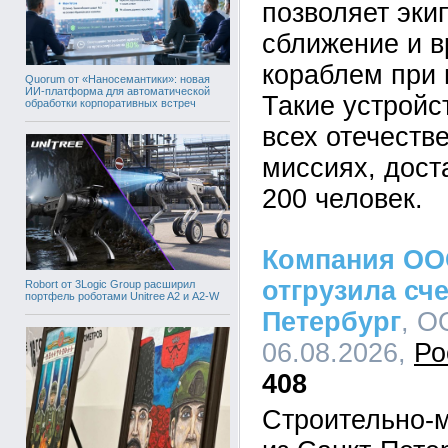
позволяет эки
сближение и в
кораблем при 
Quorum от «Наносемантики»: новая
ИИ-платформа для автоматической
Такие устройс
обработки корпоративных встреч
всех отечеств
миссиях, дост
200 человек.
Компания ОО
отгрузила сче
Robort от 3Logic Group расширил
портфель роботами Unitree A2 и A2-W
Петербург
, О
06.08.2026,
Ро
408
Строительно-