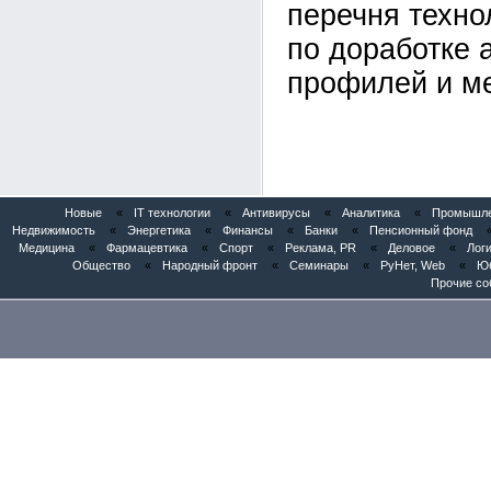
перечня техно
по доработке
профилей и ме
Новые
«
IT технологии
«
Антивирусы
«
Аналитика
«
Промышлен
Недвижимость
«
Энергетика
«
Финансы
«
Банки
«
Пенсионный фонд
Медицина
«
Фармацевтика
«
Спорт
«
Реклама, PR
«
Деловое
«
Логи
Общество
«
Народный фронт
«
Семинары
«
РуНет, Web
«
Юб
Прочие со