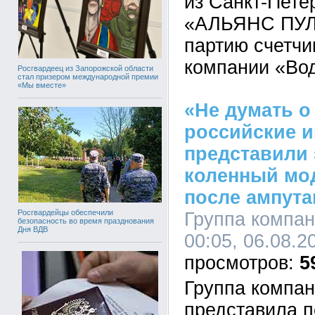
из Санкт-Пет
«АЛЬЯНС ПУЛ»
партию счетчи
компании «Во
Росгвардеец из Запорожской области
стал призером международной премии
«Мы вместе»
«Не думать о
российские 
представили
коленный мо
после ампута
Росгвардейцы обеспечили
Группа компа
безопасность во время празднования
Дня ВДВ
00:05, 06.08.2
5
Группа компа
представила п