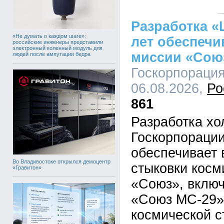
Разработка «
«Не думать о каждом шаге»:
лет обеспечи
российские инженеры представили
электронный коленный модуль для
миссии «Сою
людей после ампутации бедра
Госкорпорация
06.08.2026,
Ро
861
Разработка х
Госкорпорации
обеспечивает 
Во Владивостоке открылся демоцентр
стыковки косм
«Гравитон»
«Союз», вклю
«Союз МС-29»
космической с