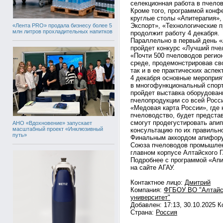
селекционная работа в пчело
Кроме того, программой конф
круглые столы «Апитерапия»,
Экспорт», «Технологические 
«Лента PRO» продала бизнесу более 5
млн литров прохладительных напитков
продолжит работу 4 декабря.
Параллельно в первый день 
пройдет конкурс «Лучший пче
«Почти 500 пчеловодов регио
среде, продемонстрировав сво
так и в ее практических аспе
4 декабря основные мероприя
в многофункциональный спорт
пройдет выставка оборудован
пчелопродукции со всей Росс
«Медовая карта России», где 
пчеловодство, будет предста
смогут продегустировать апи
АНО «Вдохновение» запускает
масштабный проект «Инклюзивный
консультацию по их правильн
путь»
Финальным аккордом апифору
Союза пчеловодов промышленн
главном корпусе Алтайского Г
Подробнее с программой «Ап
на сайте АГАУ.
Контактное лицо:
Дмитрий
Компания:
ФГБОУ ВО "Алтайс
университет"
Добавлен: 17:13, 30.10.2025 
Страна:
Россия