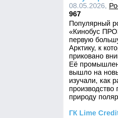
08.05.2026,
Ро
967
Популярный ро
«Кинобус ПР
первую больш
Арктику, к кот
приковано вни
Её промышлен
вышло на новы
изучали, как 
производство 
природу поляр
ГК Lime Cred