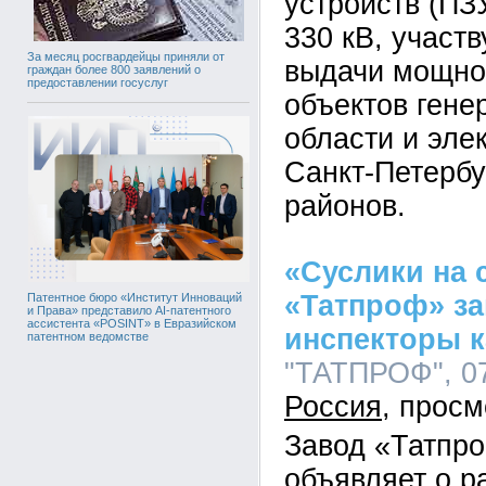
устройств (ПЗ
330 кВ, участ
За месяц росгвардейцы приняли от
выдачи мощно
граждан более 800 заявлений о
предоставлении госуслуг
объектов гене
области и эле
Санкт-Петербу
районов.
«Суслики на 
«Татпроф» з
Патентное бюро «Институт Инноваций
и Права» представило AI-патентного
ассистента «POSINT» в Евразийском
инспекторы к
патентном ведомстве
"ТАТПРОФ", 07
Россия
Завод «Татпр
объявляет о р