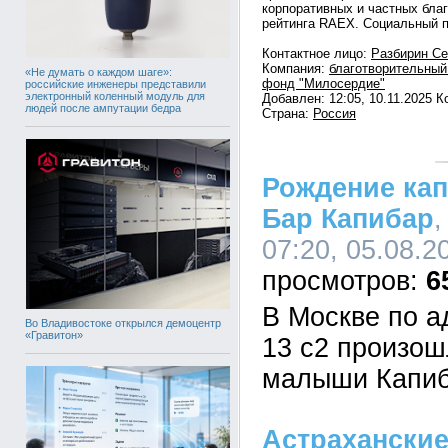
корпоративных и частных бла
рейтинга RAEX. Социальный 
Контактное лицо:
Разбирин Се
Компания:
благотворительный
«Не думать о каждом шаге»:
фонд "Милосердие"
российские инженеры представили
электронный коленный модуль для
Добавлен: 12:05, 10.11.2025 
людей после ампутации бедра
Страна:
Россия
Рождение кап
Бар Капибар
,
07:20, 05.08.2
6
В Москве по а
Во Владивостоке открылся демоцентр
«Гравитон»
13 с2 произош
малыши Капиб
Астрахански