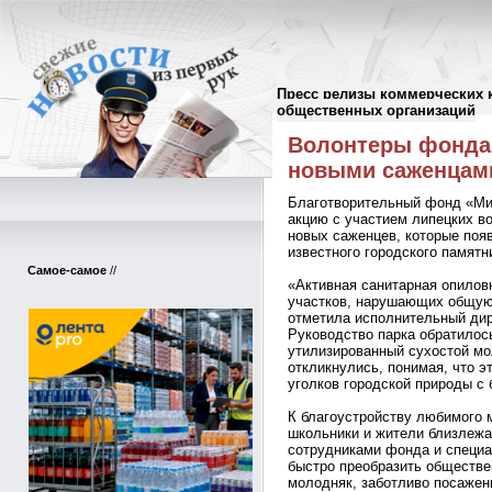
Пресс релизы коммерческих 
Пресс-релизы
//
общественных организаций
Волонтеры фонда
новыми саженцами
Благотворительный фонд «Ми
акцию с участием липецких во
новых саженцев, которые поя
известного городского памятн
Самое-самое
//
«Активная санитарная опилов
участков, нарушающих общую 
отметила исполнительный ди
Руководство парка обратилос
утилизированный сухостой м
откликнулись, понимая, что э
уголков городской природы с 
К благоустройству любимого 
школьники и жители близлежа
сотрудниками фонда и специа
быстро преобразить обществе
молодняк, заботливо посажен