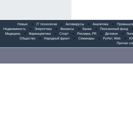
Новые
«
IT технологии
«
Антивирусы
«
Аналитика
«
Промышлен
Недвижимость
«
Энергетика
«
Финансы
«
Банки
«
Пенсионный фонд
Медицина
«
Фармацевтика
«
Спорт
«
Реклама, PR
«
Деловое
«
Логи
Общество
«
Народный фронт
«
Семинары
«
РуНет, Web
«
Юб
Прочие со