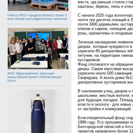
места, где раньше стояли ста
каштаны, березы, липы и клен
С начала 2025 года волонтер
«Лента PRO» продала бизнесу более 5
млн литров прохладительных напитков
почти три десятка локаций в 
почти 3400 деревьями, куста
кленов и сирени, липецкие дв
розы, хризантемы и плодовые
Зеленые насаждения появилис
дворах, которые нуждаются в
украсили 80 декоративных яб
петунии, на территории гимна
кустарников.
Фонд откликался на обращени
дворы. Самая массовая высад
украсили около 500 саженцев
АНО «Вдохновение» запускает
масштабный проект «Инклюзивный
Свиридова. А возле дома №13
путь»
декоративных кустарников вы
В озеленении улиц, дворов и
школьники, местные жители, 
для будущих посадок. Площа
власти и экологи - для новых
от застройки и коммуникаций.
Благотворительный фонд соц
1999 году. Его программами 
Белгородской областей и Алта
проектов направлено более 1