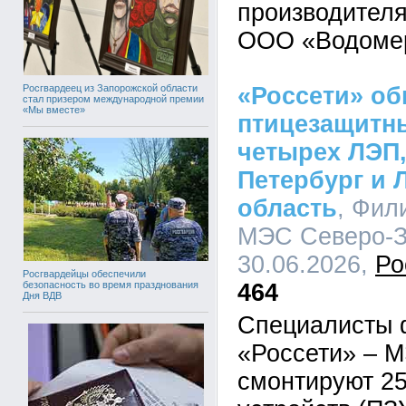
производителя
ООО «Водоме
Росгвардеец из Запорожской области
«Россети» об
стал призером международной премии
«Мы вместе»
птицезащитны
четырех ЛЭП,
Петербург и 
область
, Фил
МЭС Северо-За
30.06.2026,
Ро
Росгвардейцы обеспечили
464
безопасность во время празднования
Дня ВДВ
Специалисты
«Россети» – 
смонтируют 2