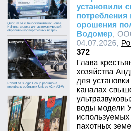
установили с
потребления
орошения по
Quorum от «Наносемантики»: новая
ИИ-платформа для автоматической
обработки корпоративных встреч
Водомер
, ОО
04.07.2026,
Ро
372
Глава крестья
хозяйства Анд
для установки
Robort от 3Logic Group расширил
портфель роботами Unitree A2 и A2-W
каналах свыш
ультразвуковы
воды модели 
используемых
пахотных земе