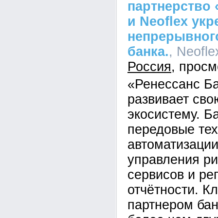
партнерство 
и Neoflex ук
непрерывного
банка.
, Neofle
Россия
«Ренессанс Б
развивает св
экосистему. Б
передовые тех
автоматизации
управления ри
сервисов и ре
отчётности. К
партнером бан