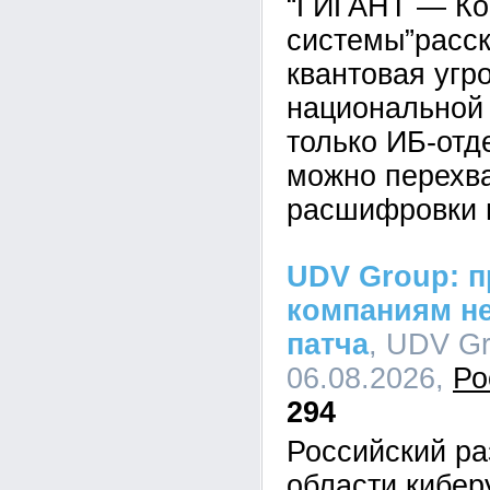
“ГИГАНТ — Ко
системы”расск
квантовая угр
национальной 
только ИБ-отд
можно перехва
расшифровки 
UDV Group: п
компаниям не
патча
, UDV Gr
06.08.2026,
Ро
294
Российский ра
области кибе