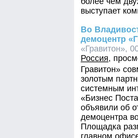
более чем дву
выступает ком
Во Владивос
демоцентр «
«Гравитон», 00
Россия
Гравитон» сов
золотым парт
системным ин
«Бизнес Пост
объявили об о
демоцентра во
Площадка раз
главном офис