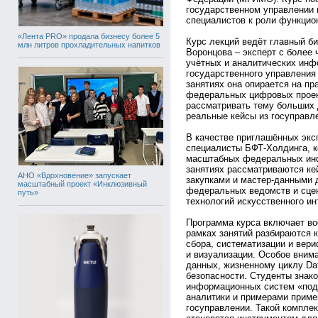
государственном управлении 
специалистов к роли функцио
«Лента PRO» продала бизнесу более 5
Курс лекций ведёт главный б
млн литров прохладительных напитков
Воронцова – эксперт с более
учётных и аналитических ин
государственного управления
занятиях она опирается на пр
федеральных цифровых проект
рассматривать тему больших д
реальные кейсы из госуправле
В качестве приглашённых экс
специалисты БФТ-Холдинга, к
масштабных федеральных инф
занятиях рассматриваются ке
АНО «Вдохновение» запускает
закупками и мастер-данными 
масштабный проект «Инклюзивный
федеральных ведомств и сцен
путь»
технологий искусственного ин
Программа курса включает во
рамках занятий разбираются 
сбора, систематизации и вер
и визуализации. Особое вним
данных, жизненному циклу Da
безопасности. Студенты знак
информационных систем «под 
аналитики и примерами приме
госуправлении. Такой комплек