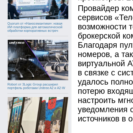
Провайдер ко
сервисов «Те
Quorum от «Наносемантики»: новая
возможности т
ИИ-платформа для автоматической
обработки корпоративных встреч
брокерской ко
Благодаря пу
номеров, а та
виртуальной 
в связке с си
удалось полно
Robort от 3Logic Group расширил
портфель роботами Unitree A2 и A2-W
потерю входящ
настроить мг
уведомления 
источников в 