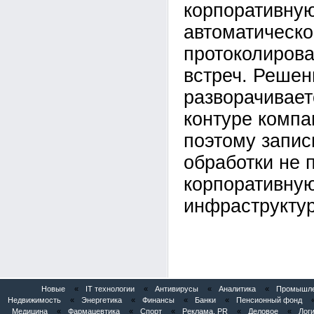
корпоративну
автоматическо
протоколирова
встреч. Решен
разворачивает
контуре компан
поэтому запис
обработки не 
корпоративну
инфраструктур
Новые
«
IT технологии
«
Антивирусы
«
Аналитика
«
Промышлен
Недвижимость
«
Энергетика
«
Финансы
«
Банки
«
Пенсионный фонд
Медицина
«
Фармацевтика
«
Спорт
«
Реклама, PR
«
Деловое
«
Логи