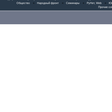
Общество
«
Народный фронт
«
Семинары
«
РуНет, Web
«
Юб
Прочие со