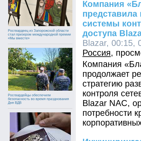
Компания «Б
представила
системы конт
Росгвардеец из Запорожской области
доступа Blaza
стал призером международной премии
«Мы вместе»
Blazar, 00:15, 
Россия
Компания «Бл
продолжает р
стратегию раз
контроля сете
Росгвардейцы обеспечили
безопасность во время празднования
Blazar NAC, о
Дня ВДВ
потребности к
корпоративных