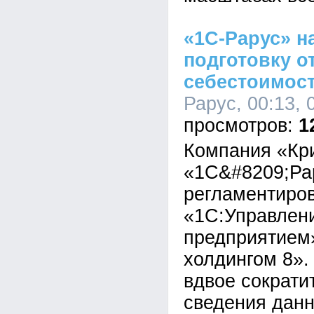
«1С-Рарус» н
подготовку о
себестоимост
Рарус, 00:13, 
1
Компания «Кр
«1С&#8209;Ра
регламентиров
«1С:Управлен
предприятием
холдингом 8».
вдвое сократи
сведения данн