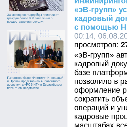
Инжиниринго
«эВ-групп» у
За месяц росгвардейцы приняли от
кадровый до
граждан более 800 заявлений о
предоставлении госуслуг
с помощью H
00:14, 06.08.2
2
«эВ-групп» ав
кадровый док
базе платформ
Патентное бюро «Институт Инноваций
позволило в р
и Права» представило AI-патентного
ассистента «POSINT» в Евразийском
оформление р
патентном ведомстве
сократить объ
операций и у
кадровые про
масштабах все