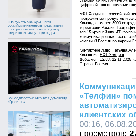
становятся инструментом для
цифровой трансформации госу
БФТ-Холдинг – российский ве
программных продуктов и зака
«Не думать о каждом шаге»:
Команда – более 3000 сотруд
российские инженеры представили
территории России. География
электронный коленный модуль для
топ-15 крупнейших ИТ-компан
людей после ампутации бедра
коммуникационных технологий
компаний России по версии CN
Контактное лицо:
Татьяна Але
Компания:
БФТ-Холдинг
Добавлен: 12:58, 12.11.2025 
Страна:
Россия
Коммуникаци
«Телфин» по
Во Владивостоке открылся демоцентр
«Гравитон»
автоматизир
клиентских 
00:16, 06.08.2
2