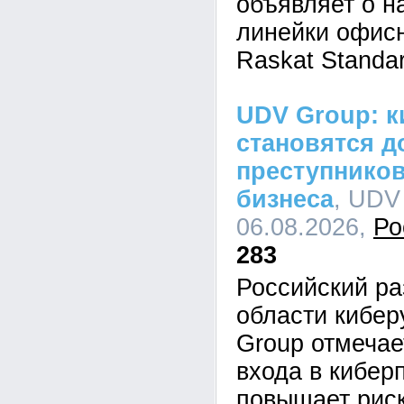
объявляет о н
линейки офис
Raskat Standar
UDV Group: к
становятся д
преступников
бизнеса
, UDV
06.08.2026,
Ро
283
Российский ра
области кибе
Group отмечае
входа в кибер
повышает рис