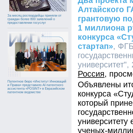
Два проекта
Алтайского Г
За месяц росгвардейцы приняли от
грантовую по
граждан более 800 заявлений о
предоставлении госуслуг
1 миллиона р
конкурса «Ст
стартап»
, ФГ
государственн
университет", 
Россия
Патентное бюро «Институт Инноваций
Объявлены ит
и Права» представило AI-патентного
ассистента «POSINT» в Евразийском
конкурса «Сту
патентном ведомстве
который прине
государственн
университету 
ученых-милли