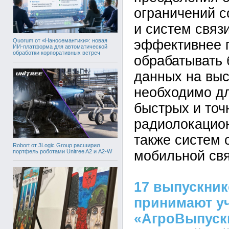
ограничений 
и систем связ
Quorum от «Наносемантики»: новая
эффективнее 
ИИ-платформа для автоматической
обработки корпоративных встреч
обрабатывать
данных на выс
необходимо дл
быстрых и точ
радиолокацион
также систем 
Robort от 3Logic Group расширил
портфель роботами Unitree A2 и A2-W
мобильной свя
17 выпускник
принимают уч
«АгроВыпуск