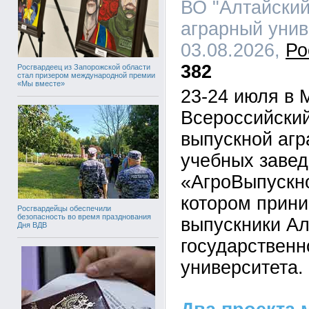
ВО "Алтайский
аграрный униве
03.08.2026,
Ро
382
Росгвардеец из Запорожской области
стал призером международной премии
«Мы вместе»
23-24 июля в 
Всероссийский
выпускной аг
учебных завед
«АгроВыпускно
котором прин
Росгвардейцы обеспечили
безопасность во время празднования
выпускники Ал
Дня ВДВ
государственн
университета.