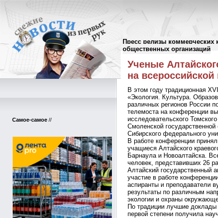
Пресс релизы коммерческих 
Пресс-релизы
//
общественных организаций
Ученые Алтайског
на всероссийской
В этом году традиционная XV
«Экология. Культура. Образо
различных регионов России п
телемоста на конференции вы
исследовательского Томского
Самое-самое
//
Смоленской государственной 
Сибирского федерального уни
В работе конференции принял
учащиеся Алтайского краевого
Барнаула и Новоалтайска. Вс
человек, представивших 26 ра
Алтайский государственный а
участие в работе конференци
аспиранты и преподаватели ву
результаты по различным нап
экологии и охраны окружающе
По традиции лучшие доклады
первой степени получила нау