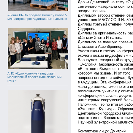
Дарьи Денисовой на тему «Оц
семенного материала сои по 
возделывания».
Дипломом второй степени отм
«Лента PRO» продала бизнесу более 5
млн литров прохладительных напитков
учащегося МБОУ СОШ № 30 Н
Диплом третьей степени пол
Сидорова.
Диплом за оригинальность р
«Сигма» Злата Игнатова.
Дипломом за лучшую презен
Елизавета Ашенбреннер.
Участникам и гостям конфер
экологический видеофильм «Э
Барнаула», созданный сотруд
«Экология: безопасность жиз
«Всех нас объединяют пробле
котором мы живем. И от того
АНО «Вдохновение» запускает
масштабный проект «Инклюзивный
вопросы сегодня и сейчас, б
путь»
в будущем. Эта конференция -
мала до велика, именно это 
возможность учиться у опытны
конференции к.с.-х.н., доцен
инженерных сооружений Алек
Напомним, что по итогам раб
«Экология. Культура. Образо
Центральной городской библи
подготовлен сборник материа
Научной электронной библиотек
Контактное лицо:
Дмитрий