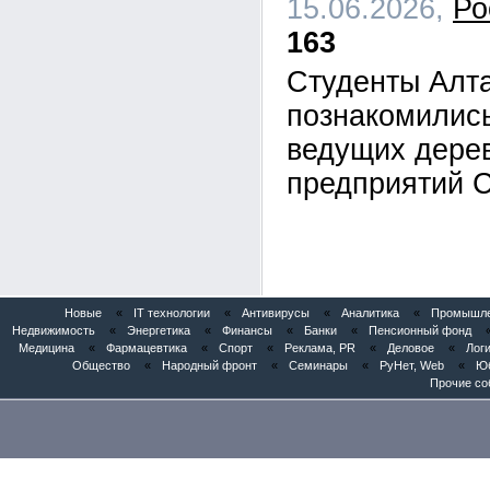
15.06.2026,
Ро
163
Студенты Алта
познакомились
ведущих дере
предприятий 
Новые
«
IT технологии
«
Антивирусы
«
Аналитика
«
Промышлен
Недвижимость
«
Энергетика
«
Финансы
«
Банки
«
Пенсионный фонд
Медицина
«
Фармацевтика
«
Спорт
«
Реклама, PR
«
Деловое
«
Логи
Общество
«
Народный фронт
«
Семинары
«
РуНет, Web
«
Юб
Прочие со