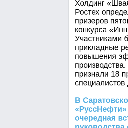
Холдинг «Шва
Ростех опреде
призеров пято
конкурса «Инн
Участниками 
прикладные р
повышения эф
производства
признали 18 п
специалистов 
В Саратовск
«РуссНефти»
очередная вс
руководства