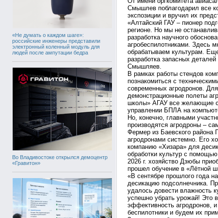
От имени оргкомитета авиас
Смышлев поблагодарил все ко
экспозиции и вручил их пред
«Алтайский ГАУ – пионер подг
регионе. Но мы не останавли
«Не думать о каждом шаге»:
разработка научного обоснов
российские инженеры представили
агробеспилотниками. Здесь м
электронный коленный модуль для
обрабатываем культурам. Еще
людей после ампутации бедра
разработка запасных деталей 
Смышляев.
В рамках работы стендов ком
познакомиться с техническим
современных агродронов. Дл
демонстрационные полеты агр
школы» АГАУ все желающие с
управлении БПЛА на компьют
Но, конечно, главными участн
производятся агродроны – са
Фермер из Баевского района 
агродронами системно. Его х
компанию «Хизара» для десик
обработки культур с помощью
Во Владивостоке открылся демоцентр
2026 г. хозяйство Дзюбы прио
«Гравитон»
прошел обучение в «Лётной ш
«В сентябре прошлого года н
десикацию подсолнечника. При
удалось довести влажность к
успешно убрать урожай! Это 
эффективность агродронов, и
беспилотники и будем их прим