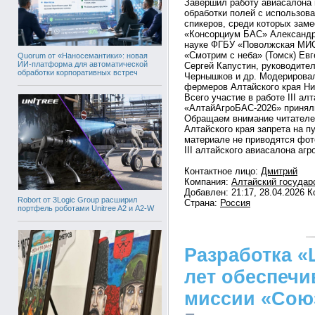
Завершил работу авиасалона 
обработки полей с использов
спикеров, среди которых зам
«Консорциум БАС» Александр 
науке ФГБУ «Поволжская МИС
«Смотрим с неба» (Томск) Ев
Quorum от «Наносемантики»: новая
ИИ-платформа для автоматической
Сергей Капустин, руководит
обработки корпоративных встреч
Чернышков и др. Модерирова
фермеров Алтайского края Ни
Всего участие в работе III ал
«АлтайАгроБАС-2026» приняли
Обращаем внимание читателей
Алтайского края запрета на 
материале не приводятся фот
III алтайского авиасалона аг
Контактное лицо:
Дмитрий
Компания:
Алтайский государ
Добавлен: 21:17, 28.04.2026 
Robort от 3Logic Group расширил
Страна:
Россия
портфель роботами Unitree A2 и A2-W
Разработка «
лет обеспечи
миссии «Сою