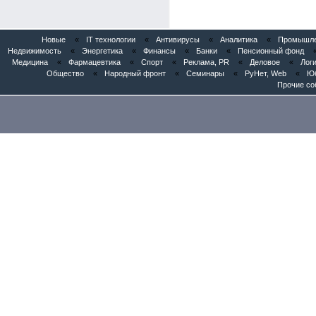
Новые
«
IT технологии
«
Антивирусы
«
Аналитика
«
Промышлен
Недвижимость
«
Энергетика
«
Финансы
«
Банки
«
Пенсионный фонд
Медицина
«
Фармацевтика
«
Спорт
«
Реклама, PR
«
Деловое
«
Логи
Общество
«
Народный фронт
«
Семинары
«
РуНет, Web
«
Юб
Прочие со