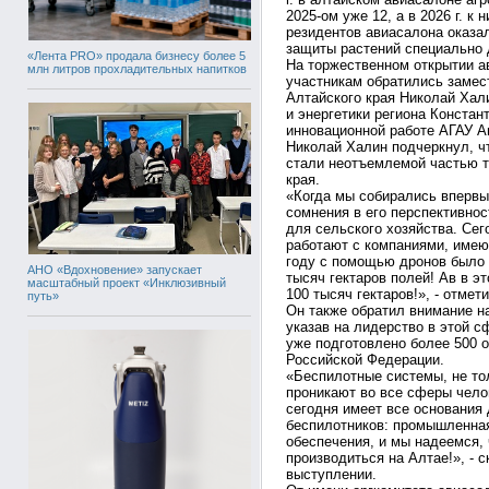
2025-ом уже 12, а в 2026 г. к
резидентов авиасалона оказа
защиты растений специально 
«Лента PRO» продала бизнесу более 5
На торжественном открытии а
млн литров прохладительных напитков
участникам обратились замес
Алтайского края Николай Хал
и энергетики региона Констан
инновационной работе АГАУ 
Николай Халин подчеркнул, ч
стали неотъемлемой частью т
края.
«Когда мы собирались впервы
сомнения в его перспективнос
для сельского хозяйства. Се
работают с компаниями, име
году с помощью дронов было 
АНО «Вдохновение» запускает
тысяч гектаров полей! Ав в 
масштабный проект «Инклюзивный
100 тысяч гектаров!», - отме
путь»
Он также обратил внимание н
указав на лидерство в этой с
уже подготовлено более 500 
Российской Федерации.
«Беспилотные системы, не то
проникают во все сферы чело
сегодня имеет все основания
беспилотников: промышленная
обеспечения, и мы надеемся, 
производиться на Алтае!», - 
выступлении.