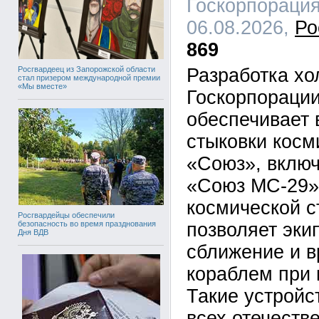
Госкорпорация
06.08.2026,
Ро
869
Росгвардеец из Запорожской области
Разработка х
стал призером международной премии
«Мы вместе»
Госкорпорации
обеспечивает 
стыковки косм
«Союз», вклю
«Союз МС-29»
космической с
Росгвардейцы обеспечили
позволяет эки
безопасность во время празднования
Дня ВДВ
сближение и в
кораблем при 
Такие устройс
всех отечеств