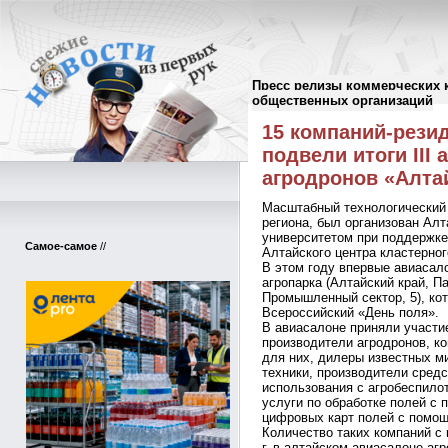
Пресс релизы коммерческих 
Пресс-релизы
//
общественных организаций
15 компаний-рези
подвели итоги III
агродронов «Алта
Масштабный технологический 
региона, был организован Ал
университетом при поддержке
Самое-самое
//
Алтайского центра кластерног
В этом году впервые авиасал
агропарка (Алтайский край, Па
Промышленный сектор, 5), кот
Всероссийский «День поля».
В авиасалоне приняли участи
производители агродронов, к
для них, дилеры известных м
техники, производители сред
использования с агробеспило
услуги по обработке полей с
цифровых карт полей с помо
Количество таких компаний с
г. в алтайском авиасалоне аг