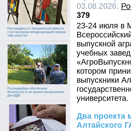
03.08.2026,
Ро
379
23-24 июля в 
Росгвардеец из Запорожской области
стал призером международной премии
Всероссийский
«Мы вместе»
выпускной аг
учебных завед
«АгроВыпускно
котором прин
выпускники Ал
государственн
Росгвардейцы обеспечили
безопасность во время празднования
Дня ВДВ
университета.
Два проекта
Алтайского Г