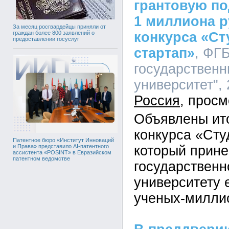
грантовую по
1 миллиона р
За месяц росгвардейцы приняли от
конкурса «Ст
граждан более 800 заявлений о
предоставлении госуслуг
стартап»
, ФГ
государственн
университет", 
Россия
Объявлены ит
конкурса «Сту
Патентное бюро «Институт Инноваций
который прине
и Права» представило AI-патентного
ассистента «POSINT» в Евразийском
патентном ведомстве
государственн
университету 
ученых-милли