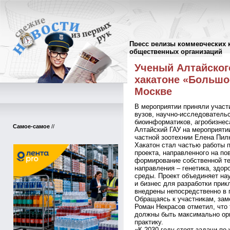
Пресс релизы коммерческих 
Пресс-релизы
//
общественных организаций
Ученый Алтайског
хакатоне «Большо
Москве
В мероприятии приняли участ
вузов, научно-исследовательс
биоинформатиков, агробизнес
Самое-самое
//
Алтайский ГАУ на мероприятии
частной зоотехнии Елена Пил
Хакатон стал частью работы 
проекта, направленного на п
формирование собственной те
направления – генетика, здо
среды. Проект объединяет на
и бизнес для разработки прик
внедрены непосредственно в 
Обращаясь к участникам, зам
Роман Некрасов отметил, что
должны быть максимально ор
практику.
«К 2030 году стоят задачи п