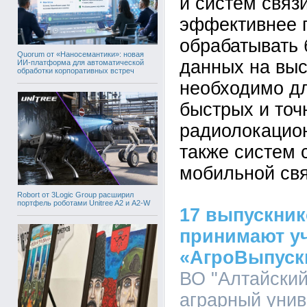
и систем связ
эффективнее 
обрабатывать
Quorum от «Наносемантики»: новая
данных на выс
ИИ-платформа для автоматической
обработки корпоративных встреч
необходимо дл
быстрых и точ
радиолокацион
также систем 
мобильной свя
Robort от 3Logic Group расширил
портфель роботами Unitree A2 и A2-W
17 выпускник
принимают уч
«АгроВыпуск
ВО "Алтайский
аграрный униве