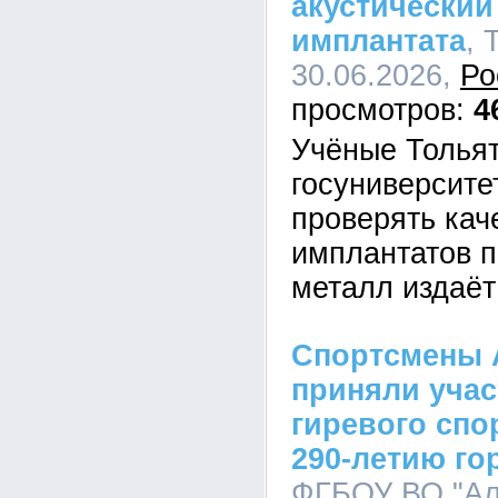
акустический
имплантата
, 
30.06.2026,
Ро
4
Учёные Тольят
госуниверсите
проверять кач
имплантатов п
металл издаёт
Спортсмены 
приняли учас
гиревого спо
290-летию го
ФГБОУ ВО "Ал