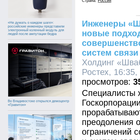
Страна:
Россия
Инженеры «Ш
«Не думать о каждом шаге»:
российские инженеры представили
электронный коленный модуль для
новые подхо
людей после ампутации бедра
совершенств
систем связи
Холдинг «Шва
Ростех, 16:35,
3
Специалисты 
Госкорпорации
Во Владивостоке открылся демоцентр
«Гравитон»
прорабатываю
преодоления о
ограничений 