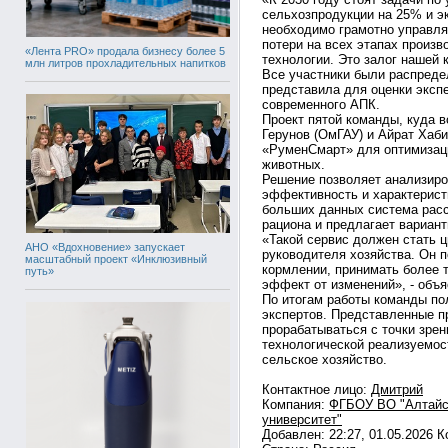
сельхозпродукции на 25% и эк
необходимо грамотно управля
потери на всех этапах произв
«Лента PRO» продала бизнесу более 5
технологии. Это залог нашей 
млн литров прохладительных напитков
Все участники были распреде
представила для оценки экспе
современного АПК.
Проект пятой команды, куда 
Герунов (ОмГАУ) и Айрат Хаб
«РуменСмарт» для оптимизац
животных.
Решение позволяет анализиро
эффективность и характерист
больших данных система рас
рациона и предлагает вариант
«Такой сервис должен стать 
АНО «Вдохновение» запускает
руководителя хозяйства. Он 
масштабный проект «Инклюзивный
кормлении, принимать более 
путь»
эффект от изменений», - объ
По итогам работы команды пол
экспертов. Представленные п
прорабатываться с точки зрен
технологической реализуемос
сельское хозяйство.
Контактное лицо:
Дмитрий
Компания:
ФГБОУ ВО "Алтайс
университет"
Добавлен: 22:27, 01.05.2026 