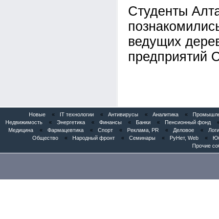
Студенты Алта
познакомились
ведущих дере
предприятий 
Новые
«
IT технологии
«
Антивирусы
«
Аналитика
«
Промышлен
Недвижимость
«
Энергетика
«
Финансы
«
Банки
«
Пенсионный фонд
Медицина
«
Фармацевтика
«
Спорт
«
Реклама, PR
«
Деловое
«
Логи
Общество
«
Народный фронт
«
Семинары
«
РуНет, Web
«
Юб
Прочие со