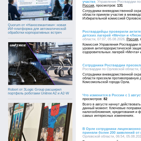
участке
, Управление Росгвардии по 
Россия
131
Сотрудники вневедомственной охра
области приняли участие в межвед
Избирательной комиссией Орловско
Quorum от «Наносемантики»: новая
ИИ-платформа для автоматической
Росгвардейцы проверили антит
обработки корпоративных встреч
детских лагерей «Мечта» и «Лесн
области, 07:07, 05.08.2026,
Россия
Комиссия Управления Росгвардии п
уровня антитеррористической защи
оздоровительных лагерей «Мечта» 
Сотрудники Росгвардии пресекл
Росгвардии по Орловской области, 0
Сотрудники вневедомственной охра
области пресекли противоправную д
Комсомольской города Орла.
Robort от 3Logic Group расширил
портфель роботами Unitree A2 и A2-W
Что изменится в России с 1 авгус
82
Всего в августе начнут действоват
данный момент. Ключевые поправки
налогообложения, кредитования и ф
самых интересных изменениях.
В Орле сотрудники лицензионно
приняли более 200 заявлений от
Орловской области, 06:54, 05.08.20