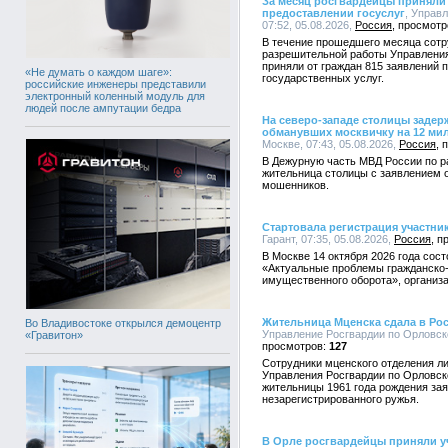
За месяц росгвардейцы приняли 
предоставлении госуслуг
, Управ
07:52, 05.08.2026,
Россия
В течение прошедшего месяца сотр
разрешительной работы Управления
приняли от граждан 815 заявлений 
«Не думать о каждом шаге»:
государственных услуг.
российские инженеры представили
электронный коленный модуль для
людей после ампутации бедра
На северо-западе столицы заде
обманувших москвичку на 12 ми
Москве, 07:43, 05.08.2026,
Россия
В Дежурную часть МВД России по ра
жительница столицы с заявлением о
мошенников.
Стартовала регистрация участн
Гарант, 07:35, 05.08.2026,
Россия
В Москве 14 октября 2026 года со
«Актуальные проблемы гражданско-
имущественного оборота», организа
Жительница Мценска сдала в Ро
Во Владивостоке открылся демоцентр
Управление Росгвардии по Орловско
«Гравитон»
127
Сотрудники мценского отделения л
Управления Росгвардии по Орловск
жительницы 1961 года рождения за
незарегистрированного ружья.
В Орле росгвардейцы приняли уч