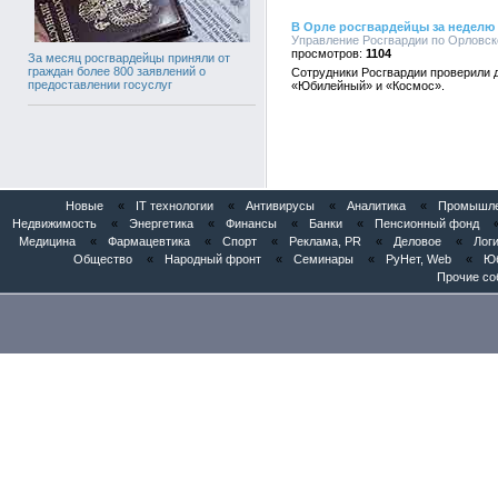
В Орле росгвардейцы за неделю 
Управление Росгвардии по Орловско
1104
За месяц росгвардейцы приняли от
граждан более 800 заявлений о
Сотрудники Росгвардии проверили д
предоставлении госуслуг
«Юбилейный» и «Космос».
Новые
«
IT технологии
«
Антивирусы
«
Аналитика
«
Промышлен
Недвижимость
«
Энергетика
«
Финансы
«
Банки
«
Пенсионный фонд
Медицина
«
Фармацевтика
«
Спорт
«
Реклама, PR
«
Деловое
«
Логи
Общество
«
Народный фронт
«
Семинары
«
РуНет, Web
«
Юб
Прочие со