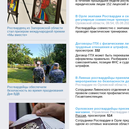
В течение прошедшей недели росг
юридическим лицам 152 лицензий и
В Орле экипажи Росгвардии и с
регулярные совместные трениро
Орловской области, 06:54, 05.08.20
Росгвардеец из Запорожской области
Росгвардейцы совместно с экипаж
стал призером международной премии
проводят практические тренировки.
«Мы вместе»
Договоры ГПХ с физическими ли
трудовые отношения и штрафов
332
Договор ГПХ может быть переквали
оформлены правильно. Разбираем п
самозанятыми, позиции ФНС и судо
штрафов.
В Ливнах росгвардейцы приняли
мероприятии по безопасности д
Росгвардии по Орловской области, 1
Росгвардейцы обеспечили
Сотрудники Ливенского отделения 
безопасность во время празднования
провели совместное профилактичес
Дня ВДВ
Госавтоинспекции.
Орловские росгвардейцы пресек
магазине
, Управление Росгвардии п
Россия
514
Сотрудники Росгвардии в Орле пре
одном из сетевых магазинов област