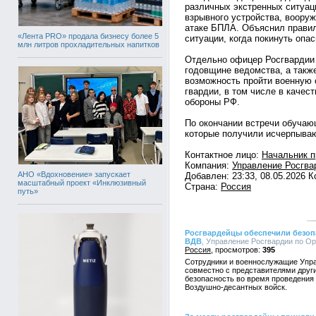
различных экстренных ситуац
взрывного устройства, вооруж
атаке БПЛА. Объяснил правил
«Лента PRO» продала бизнесу более 5
ситуации, когда покинуть опа
млн литров прохладительных напитков
Отдельно офицер Росгвардии 
годовщине ведомства, а такж
возможность пройти военную 
гвардии, в том числе в качес
обороны РФ.
По окончании встречи обучаю
которые получили исчерпыва
Контактное лицо:
Начальник 
Компания:
Управление Росгва
АНО «Вдохновение» запускает
Добавлен: 23:33, 08.05.2026 
масштабный проект «Инклюзивный
Страна:
Россия
путь»
Росгвардейцы обеспечили безоп
ВДВ
, Управление Росгвардии по Орл
Россия
395
Сотрудники и военнослужащие Упра
совместно с представителями друг
безопасность во время проведения
Воздушно-десантных войск.