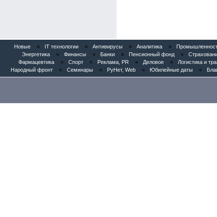
Новые
«
IT технологии
«
Антивирусы
«
Аналитика
«
Промышленность
Энергетика
«
Финансы
«
Банки
«
Пенсионный фонд
«
Страхован
Фармацевтика
«
Спорт
«
Реклама, PR
«
Деловое
«
Логистика и тр
Народный фронт
«
Семинары
«
РуНет, Web
«
Юбилейные даты
«
Бла