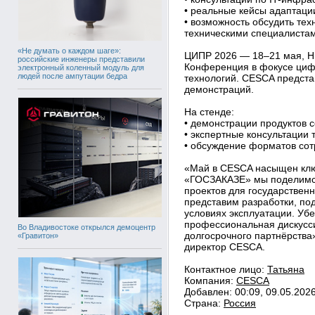
• реальные кейсы адаптации
• возможность обсудить те
техническими специалиста
«Не думать о каждом шаге»:
ЦИПР 2026 — 18–21 мая, Ни
российские инженеры представили
Конференция в фокусе циф
электронный коленный модуль для
людей после ампутации бедра
технологий. CESCA предста
демонстраций.
На стенде:
• демонстрации продуктов с
• экспертные консультации 
• обсуждение форматов сот
«Май в CESCA насыщен кл
«ГОСЗАКАЗЕ» мы поделимс
проектов для государствен
представим разработки, по
условиях эксплуатации. Уб
профессиональная дискусс
Во Владивостоке открылся демоцентр
долгосрочного партнёрства
«Гравитон»
директор CESCA.
Контактное лицо:
Татьяна
Компания:
CESCA
Добавлен: 00:09, 09.05.202
Страна:
Россия