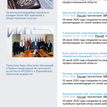
профессиональной области.
За месяц росгвардейцы приняли от
Школьная форма: как выбрать у
граждан более 800 заявлений о
14.07.2026,
Россия
15
предоставлении госуслуг
09 июля 2026 года специалисты-раз
рекомендации по своей профессион
Стальная или пластиковая лента
служба, 21:44, 14.07.2026,
Россия
08 июля 2026 года специалисты-раз
рекомендации по своей профессион
Колл-центр как инструмент разв
обработка обращений
, Пресс-слу
02 июля 2026 года специалисты-раз
профессиональной области.
Патентное бюро «Институт Инноваций
и Права» представило AI-патентного
ассистента «POSINT» в Евразийском
Почему современные пациенты б
патентном ведомстве
04.07.2026,
Россия
12
01 июля 2026 года специалисты кли
рекламы рекомендации по своей пр
Колоноскопия: всё, что нужно з
29.06.2026,
Россия
15
25 июня 2026 года специалисты ком
публикуют краткий обзор своей раб