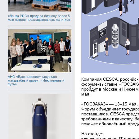
«Лента PRO» продала бизнесу более 5
млн литров прохладительных напитков
АНО «Вдохновение» запускает
Компания CESCA, российски
масштабный проект «Инклюзивный
форуме-выставке «ГОСЗАК
путь»
пройдут в Москве и Нижнем 
мая.
«ГОСЗАКАЗ» — 13–15 мая, 
Форум объединяет государс
поставщиков. CESCA предст
требованиями к качеству, 
покажет обновлённый проду
На стенде:
• консультации по IT-инфрас