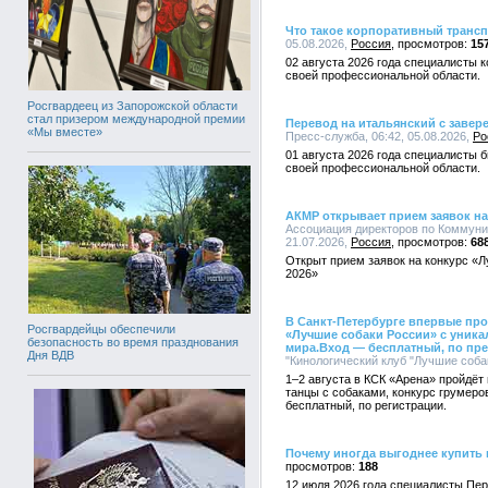
Что такое корпоративный трансп
05.08.2026,
Россия
15
02 августа 2026 года специалисты 
своей профессиональной области.
Росгвардеец из Запорожской области
стал призером международной премии
Перевод на итальянский с завер
«Мы вместе»
Пресс-служба, 06:42, 05.08.2026,
Ро
01 августа 2026 года специалисты 
своей профессиональной области.
АКМР открывает прием заявок на
Ассоциация директоров по Коммуни
21.07.2026,
Россия
68
Открыт прием заявок на конкурс «
2026»
В Санкт-Петербурге впервые пр
Росгвардейцы обеспечили
«Лучшие собаки России» с уника
безопасность во время празднования
мира.Вход — бесплатный, по пр
Дня ВДВ
"Кинологический клуб "Лучшие собак
1–2 августа в КСК «Арена» пройдёт
танцы с собаками, конкурс грумеро
бесплатный, по регистрации.
Почему иногда выгоднее купить
188
12 июля 2026 года специалисты Пе