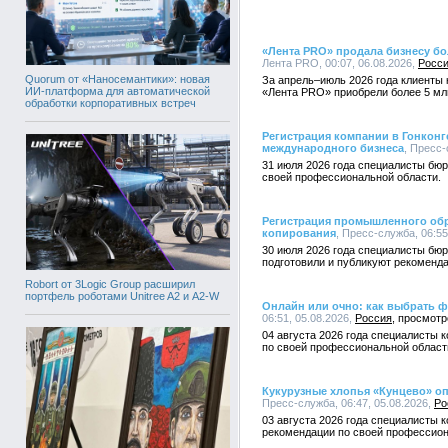
«Лента PRO» продала бизнесу бо
Лента PRO, 00:07, 06.08.2026,
Росс
Quorum от «Наносемантики»: новая
За апрель–июль 2026 года клиенты 
ИИ-платформа для автоматической
«Лента PRO» приобрели более 5 мл
обработки корпоративных встреч
Регистрация компании в Гонконг
международного бизнеса
, Пресс-
31 июля 2026 года специалисты бюр
своей профессиональной области.
Регистрация промышленного обра
копирования
, Пресс-служба, 06:55
30 июля 2026 года специалисты бю
подготовили и публикуют рекоменд
Robort от 3Logic Group расширил
портфель роботами Unitree A2 и A2-W
Онлайн или очно: как выбрать ф
06:51, 05.08.2026,
Россия
04 августа 2026 года специалисты 
по своей профессиональной област
Кукурузные хлопья «Кунцево» оп
Пресс-служба, 06:47, 05.08.2026,
Ро
03 августа 2026 года специалисты 
рекомендации по своей профессион