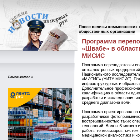
Пресс релизы коммерческих 
Пресс-релизы
//
общественных организаций
Программа перепо
«Швабе» в области
МИСИС
Программа переподготовки сп
оптоэлектронных предприятий
Национального исследователь
Самое-самое
//
«МИСИС» (НИТУ МИСИС). Под
инфраструктурных и образов
Дополнительное профессиона
квалификацию в области одно
разработки и исследования и
среднего диапазона волн.
Программа ориентирована на 
разработчиков фотоприемнико
востребованностью таких спе
технологий. Волны ближнего и
работы тепловизоров, систем
медицинской диагностики и к