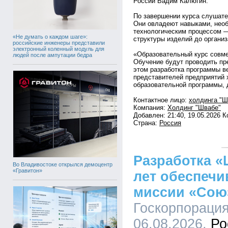
России Вадим Калюгин.
По завершении курса слушате
Они овладеют навыками, нео
технологическим процессом —
«Не думать о каждом шаге»:
структуры изделий до организ
российские инженеры представили
электронный коленный модуль для
«Образовательный курс совмещ
людей после ампутации бедра
Обучение будут проводить пр
этом разработка программы в
представителей предприятий 
образовательной программы,
Контактное лицо:
холдинга "Ш
Компания:
Холдинг "Швабе"
Добавлен: 21:40, 19.05.2026 
Страна:
Россия
Разработка «
Во Владивостоке открылся демоцентр
«Гравитон»
лет обеспечи
миссии «Сою
Госкорпорация
06.08.2026,
Ро