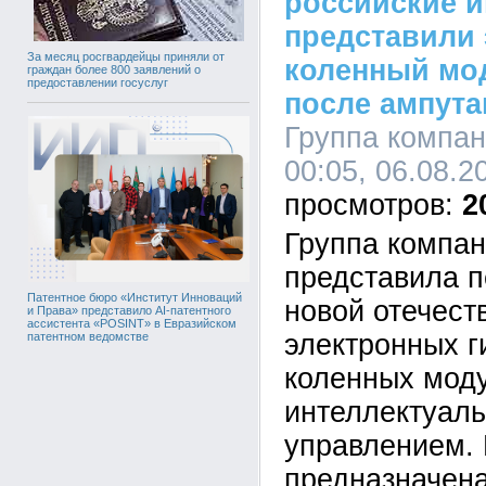
российские 
представили
За месяц росгвардейцы приняли от
коленный мо
граждан более 800 заявлений о
предоставлении госуслуг
после ампута
Группа компа
00:05, 06.08.2
2
Группа компа
представила п
Патентное бюро «Институт Инноваций
новой отечест
и Права» представило AI-патентного
ассистента «POSINT» в Евразийском
электронных г
патентном ведомстве
коленных мод
интеллектуал
управлением. 
предназначен