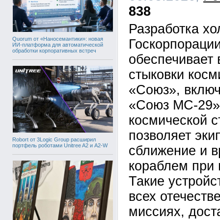
838
Разработка х
Quorum от «Наносемантики»: новая
Госкорпорации
ИИ-платформа для автоматической
обработки корпоративных встреч
обеспечивает 
стыковки косм
«Союз», вклю
«Союз МС-29»
космической с
позволяет эки
Robort от 3Logic Group расширил
портфель роботами Unitree A2 и A2-W
сближение и в
кораблем при 
Такие устройс
всех отечеств
миссиях, дост