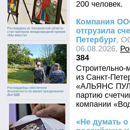
200 человек.
Компания ОО
Росгвардеец из Запорожской области
отгрузила сче
стал призером международной премии
«Мы вместе»
Петербург
, О
06.08.2026,
Ро
384
Строительно-
из Санкт-Пет
«АЛЬЯНС ПУЛ»
Росгвардейцы обеспечили
безопасность во время празднования
партию счетчи
Дня ВДВ
компании «Во
«Не думать о