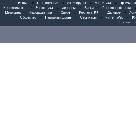
Новые
«
IT технологии
«
Антивирусы
«
Аналитика
«
Промышлен
Недвижимость
«
Энергетика
«
Финансы
«
Банки
«
Пенсионный фонд
Медицина
«
Фармацевтика
«
Спорт
«
Реклама, PR
«
Деловое
«
Логи
Общество
«
Народный фронт
«
Семинары
«
РуНет, Web
«
Юб
Прочие со