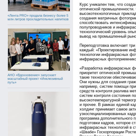
Курс уникален тем, что созда
оптической промышленности. 
высокотехнологичных приклад
«Лента PRO» продала бизнесу более 5
создания матричных фотопри
млн литров прохладительных напитков
способствовать интенсификац
полупроводников и инфракрас
технологический уровень опыт
вывод на промышленный рыно
Переподготовка включает три
каждый: «Проектирование ин
технологии инфракрасных фо
инфракрасных фотоприемников
«Разработка инфракрасных фо
приоритет оптической промыш
АНО «Вдохновение» запускает
такие технологии обеспечива
масштабный проект «Инклюзивный
Они нужны для создания граж
путь»
например, систем помощи при
средств контроля разлива ме
систем контроля состояния п
высокотемпературной термогр
и прочее. В рамках единой ка
холдинг принимает самое акт
узкоспециализированных кадр
программа дополнительного п
подготовки кадров, которое с
инфракрасных технологий в с
«Швабе» Госкорпорации Рост