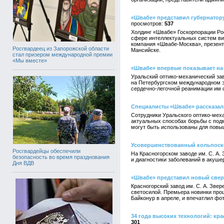
«Швабе» представил губернатор
537
Холдинг «Швабе» Госкорпорации Ро
сфере интеллектуальных систем ви
компания «Швабе-Москва», презент
Росгвардеец из Запорожской области
Мансийске.
стал призером международной премии
«Мы вместе»
«Швабе» впервые показывает на
Уральский оптико-механический за
на Петербургском международном э
сердечно-легочной реанимации им 
Специалисты «Швабе» рассказал
Сотрудники Уральского оптико-мех
актуальных способах борьбы с под
могут быть использованы для повы
Усовершенствованный кольпоско
Росгвардейцы обеспечили
На Красногорском заводе им. С. А
безопасность во время празднования
и диагностики заболеваний в акуш
Дня ВДВ
«Швабе» представил новый свер
Красногорский завод им. С. А. Зве
светосилой. Премьера новинки прош
Байконур в апреле, и впечатлил ф
34 года высоких технологий: кр
301