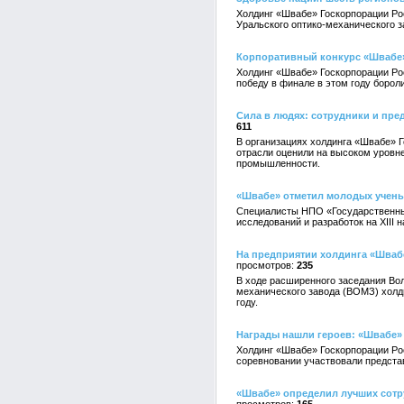
Холдинг «Швабе» Госкорпорации Ро
Уральского оптико-механического з
Корпоративный конкурс «Швабе»
Холдинг «Швабе» Госкорпорации Рост
победу в финале в этом году борол
Сила в людях: сотрудники и пр
611
В организациях холдинга «Швабе» 
отрасли оценили на высоком уровн
промышленности.
«Швабе» отметил молодых учены
Специалисты НПО «Государственный
исследований и разработок на XIII
На предприятии холдинга «Шваб
235
В ходе расширенного заседания Вол
механического завода (ВОМЗ) холд
году.
Награды нашли героев: «Швабе»
Холдинг «Швабе» Госкорпорации Рос
соревновании участвовали представ
«Швабе» определил лучших сотр