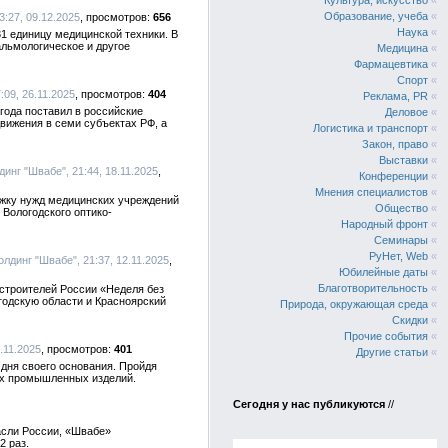
Культура, искусство
«
Образование, учеба
«
3:27, 09.12.2025
656
Наука
«
31 единицу медицинской техники. В
альмологическое и другое
Медицина
«
Фармацевтика
«
Спорт
«
:09, 26.11.2025
404
Реклама, PR
«
года поставил в российские
Деловое
«
вижения в семи субъектах РФ, а
Логистика и транспорт
«
Закон, право
«
Выставки
«
динг "Швабе", 21:44, 18.11.2025
Конференции
«
Мнения специалистов
«
ржку нужд медицинских учреждений
Общество
«
 Вологодского оптико-
Народный фронт
«
Семинары
«
РуНет, Web
«
Холдинг "Швабе", 21:37, 12.11.2025
Юбилейные даты
«
Благотворительность
«
строителей России «Неделя без
годскую области и Красноярский
Природа, окружающая среда
«
Скидки
«
Прочие события
«
2.11.2025
401
Другие статьи
«
 дня своего основания. Пройдя
гих промышленных изделий.
Сегодня у нас публикуются
//
асли России, «Швабе»
2 раз.