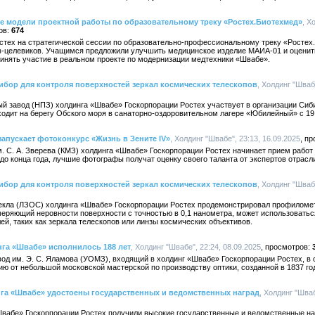
е модели проектной работы по образовательному треку «Ростех.Биотехмед»
, Х
674
стех на стратегической сессии по образовательно-профессиональному треку «Ростех
в-целевиков. Учащимся предложили улучшить медицинское изделие МАИА-01 и оценит
ринять участие в реальном проекте по модернизации медтехники «Швабе».
ибор для контроля поверхностей зеркал космических телескопов
, Холдинг "Шваб
й завод (НПЗ) холдинга «Швабе» Госкорпорации Ростех участвует в организации Сиб
одит на берегу Обского моря в санаторно-оздоровительном лагере «Юбилейный» с 19 
апускает фотоконкурс «Жизнь в Зените IV»
, Холдинг "Швабе", 23:13, 16.09.2025
м. С. А. Зверева (КМЗ) холдинга «Швабе» Госкорпорации Ростех начинает прием работ
до конца года, лучшие фотографы получат оценку своего таланта от экспертов отрасл
ибор для контроля поверхностей зеркал космических телескопов
, Холдинг "Шваб
текла (ЛЗОС) холдинга «Швабе» Госкорпорации Ростех продемонстрировал профиломе
меряющий неровности поверхности с точностью в 0,1 нанометра, может использоватьс
ей, таких как зеркала телескопов или линзы космических объективов.
га «Швабе» исполнилось 188 лет
, Холдинг "Швабе", 22:24, 08.09.2025
од им. Э. С. Яламова (УОМЗ), входящий в холдинг «Швабе» Госкорпорации Ростех, в 
ию от небольшой московской мастерской по производству оптики, созданной в 1837 год
га «Швабе» удостоены государственных и ведомственных наград
, Холдинг "Шваб
Швабе» Госкорпорации Ростех получили высокие государственные и ведомственные на