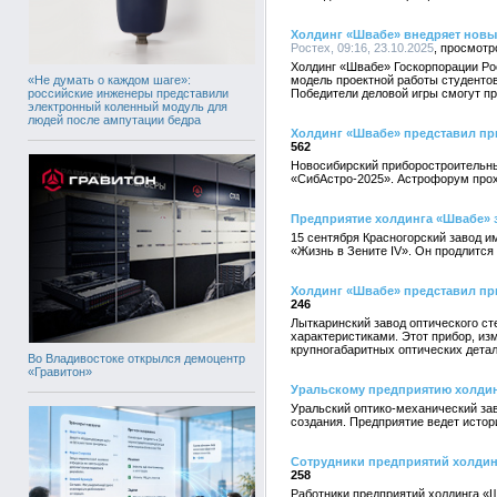
Холдинг «Швабе» внедряет новы
Ростех, 09:16, 23.10.2025
Холдинг «Швабе» Госкорпорации Ро
«Не думать о каждом шаге»:
модель проектной работы студенто
российские инженеры представили
Победители деловой игры смогут п
электронный коленный модуль для
людей после ампутации бедра
Холдинг «Швабе» представил пр
562
Новосибирский приборостроительны
«СибАстро-2025». Астрофорум прох
Предприятие холдинга «Швабе» з
15 сентября Красногорский завод и
«Жизнь в Зените IV». Он продлится 
Холдинг «Швабе» представил пр
246
Лыткаринский завод оптического с
характеристиками. Этот прибор, из
крупногабаритных оптических детал
Во Владивостоке открылся демоцентр
«Гравитон»
Уральскому предприятию холдин
Уральский оптико-механический зав
создания. Предприятие ведет истор
Сотрудники предприятий холдин
258
Работники предприятий холдинга «