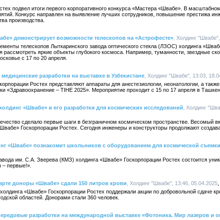
стех подвел итоги первого корпоративного конкурса «Мастера «Швабе». В масштабно
риятий. Конкурс направлен на выявление лучших сотрудников, повышение престижа ин
тва производства.
вабе» демонстрирует возможности телескопов на «Астрофесте»
, Холдинг "Швабе",
ементы телескопов Лыткаринского завода оптического стекла (ЛЗОС) холдинга «Шваб
 рассмотреть яркие объекты глубокого космоса. Например, туманности, звездные ско
сковье с 17 по 20 апреля.
медицинские разработки на выставке в Узбекистане
, Холдинг "Швабе", 13:03, 18.
орпорации Ростех представляют аппараты для анестезиологии, неонатологии, а также
и «Здравоохранение – TIHE 2025». Мероприятие проходит с 15 по 17 апреля в Ташкен
 холдинг «Швабе» и его разработки для космических исследований
, Холдинг "Шва
ечество сделало первые шаги в безграничном космическом пространстве. Весомый вк
«Швабе» Госкорпорации Ростех. Сегодня инженеры и конструкторы продолжают создава
динг «Швабе» познакомит школьников с оборудованием для космической съемк
завода им. С.А. Зверева (КМЗ) холдинга «Швабе» Госкорпорации Ростех состоится уни
 – первые!».
марте доноры «Швабе» сдали 150 литров крови
, Холдинг "Швабе", 13:46, 05.04.2025
холдинга «Швабе» Госкорпорации Ростех поддержали акции по добровольной сдаче к
одской областей. Донорами стали 360 человек.
передовые разработки на международной выставке «Фотоника. Мир лазеров и о