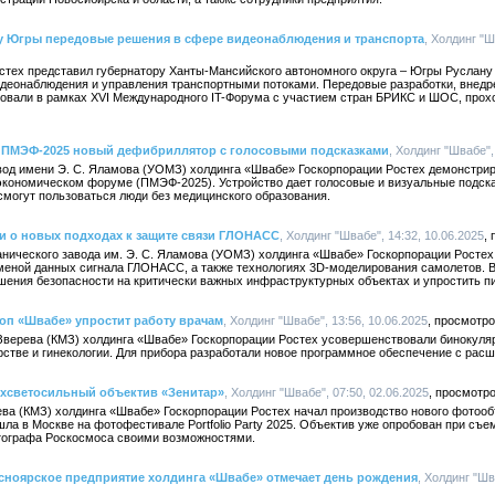
у Югры передовые решения в сфере видеонаблюдения и транспорта
, Холдинг "Ш
стех представил губернатору Ханты-Мансийского автономного округа – Югры Руслану
деонаблюдения и управления транспортными потоками. Передовые разработки, внедр
овали в рамках XVI Международного IT-Форума с участием стран БРИКС и ШОС, прохо
 ПМЭФ-2025 новый дефибриллятор с голосовыми подсказками
, Холдинг "Швабе",
вод имени Э. С. Яламова (УОМЗ) холдинга «Швабе» Госкорпорации Ростех демонстри
кономическом форуме (ПМЭФ-2025). Устройство дает голосовые и визуальные подсказ
смогут пользоваться люди без медицинского образования.
и о новых подходах к защите связи ГЛОНАСС
, Холдинг "Швабе", 14:32, 10.06.2025
анического завода им. Э. С. Яламова (УОМЗ) холдинга «Швабе» Госкорпорации Ростех
меной данных сигнала ГЛОНАСС, а также технологиях 3D-моделирования самолетов. В
шения безопасности на критически важных инфраструктурных объектах и упростить п
п «Швабе» упростит работу врачам
, Холдинг "Швабе", 13:56, 10.06.2025
. Зверева (КМЗ) холдинга «Швабе» Госкорпорации Ростех усовершенствовали бинокуля
ерстве и гинекологии. Для прибора разработали новое программное обеспечение с ра
хсветосильный объектив «Зенитар»
, Холдинг "Швабе", 07:50, 02.06.2025
рева (КМЗ) холдинга «Швабе» Госкорпорации Ростех начал производство нового фотооб
ла в Москве на фотофестивале Portfolio Party 2025. Объектив уже опробован при съе
отографа Роскосмоса своими возможностями.
асноярское предприятие холдинга «Швабе» отмечает день рождения
, Холдинг "Шв