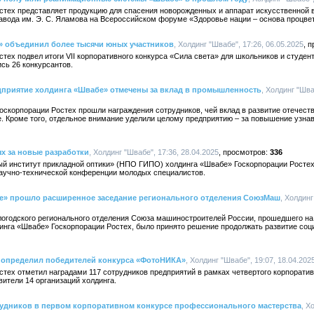
стех представляет продукцию для спасения новорожденных и аппарат искусственной в
авода им. Э. С. Яламова на Всероссийском форуме «Здоровье нации – основа процве
 объединил более тысячи юных участников
, Холдинг "Швабе", 17:26, 06.05.2025
ех подвел итоги VII корпоративного конкурса «Сила света» для школьников и студенто
ись 26 конкурсантов.
едприятие холдинга «Швабе» отмечены за вклад в промышленность
, Холдинг "Шва
Госкорпорации Ростех прошли награждения сотрудников, чей вклад в развитие отечес
е. Кроме того, отдельное внимание уделили целому предприятию – за повышение узна
х за новые разработки
, Холдинг "Швабе", 17:36, 28.04.2025
336
 институт прикладной оптики» (НПО ГИПО) холдинга «Швабе» Госкорпорации Ростех
 научно-технической конференции молодых специалистов.
е» прошло расширенное заседание регионального отделения СоюзМаш
, Холдинг
огодского регионального отделения Союза машиностроителей России, прошедшего на 
инга «Швабе» Госкорпорации Ростех, было принято решение продолжать развитие соц
 определил победителей конкурса «ФотоНИКА»
, Холдинг "Швабе", 19:07, 18.04.202
тех отметил наградами 117 сотрудников предприятий в рамках четвертого корпорати
ители 14 организаций холдинга.
удников в первом корпоративном конкурсе профессионального мастерства
, Х