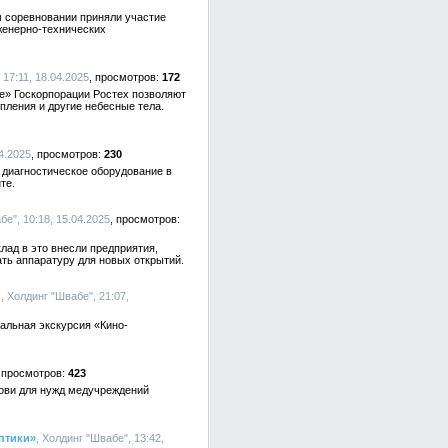
м соревновании приняли участие
женерно-технических
 17:11, 18.04.2025
172
е» Госкорпорации Ростех позволяют
пления и другие небесные тела.
04.2025
230
 диагностическое оборудование в
те.
бе", 10:18, 15.04.2025
лад в это внесли предприятия,
ть аппаратуру для новых открытий.
и
, Холдинг "Швабе", 21:07,
кальная экскурсия «Кино-
423
рови для нужд медучреждений
птики»
, Холдинг "Швабе", 13:42,