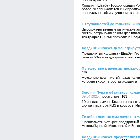
165
Холдинг «Швабе» Госкорпорации Ро
более 70 специалистов с 12 предп
специальностей и улучшение качес
От туманностей до галактик: «Ш
Высококачественные оптические эл
гостям астрономического фестиваля
«Астрофест-2025» проходит в Подмо
Холдинг «Швабе» демонстрирует 
Предприятия холдинга «Швабе» Госк
рамках 29-й международной выставк
Путешествие к далеким звездам:
439
Несколько десятилетий назад челов
которые входят в состав холдинга 
Земля и Луна в объективе: хол
09.04.2025
163
10 апреля в музее Красногорского 
фотоаппаратура КМЗ в космосе. Мы
Тихий подвиг во имя других: в 
Специалисты четырех предприятий 
Новосибирской, Московской и Волог
Холдинг «Швабе» представляет 