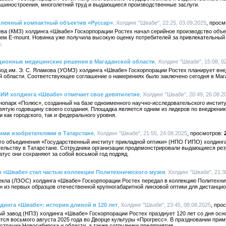
машиностроения, многолетний труд и выдающиеся производственные заслуги.
вленный компактный объектив «Руссар»
, Холдинг "Швабе", 22:25, 03.09.2025
рева (КМЗ) холдинга «Швабе» Госкорпорации Ростех начал серийное производство объе
м E-mount. Новинка уже получила высокую оценку потребителей за привлекательный 
.
ционные медицинские решения в Магаданской области
, Холдинг "Швабе", 15:08, 0
вод им. Э. С. Яламова (УОМЗ) холдинга «Швабе» Госкорпорации Ростех планирует вн
й области. Соответствующее соглашение о намерениях было заключено сегодня в Маг
НИИ холдинга «Швабе» отмечает свое девятилетие
, Холдинг "Швабе", 20:49, 26.08.2
хнопарк «Полюс», созданный на базе одноименного научно-исследовательского инстит
вятую годовщину своего создания. Площадка является одним из лидеров по внедрени
 как городского, так и федерального уровня.
ми изобретателями в Татарстане
, Холдинг "Швабе", 21:55, 24.08.2025
го объединения «Государственный институт прикладной оптики» (НПО ГИПО) холдинг
тельству в Татарстане. Сотрудники организации продемонстрировали выдающиеся резу
атус они сохраняют за собой восьмой год подряд.
 «Швабе» стал частью коллекции Политехнического музея
, Холдинг "Швабе", 21:3
текла (ЛЗОС) холдинга «Швабе» Госкорпорации Ростех передал в коллекцию Политехни
н из первых образцов отечественной крупногабаритной линзовой оптики для дистанци
инга «Швабе»: история длиной в 120 лет
, Холдинг "Швабе", 23:45, 08.08.2025
й завод (НПЗ) холдинга «Швабе» Госкорпорации Ростех празднует 120 лет со дня осн
тся восьмого августа 2025 года во Дворце культуры «Прогресс». В праздновании прим
страции Новосибирска и области, а также сотрудники предприятия.