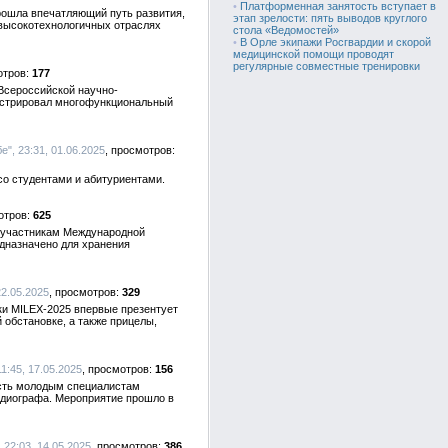
•
Платформенная занятость вступает в
рошла впечатляющий путь развития,
этап зрелости: пять выводов круглого
 высокотехнологичных отраслях
стола «Ведомостей»
•
В Орле экипажи Росгвардии и скорой
медицинской помощи проводят
регулярные совместные тренировки
177
 Всероссийской научно-
нстрировал многофункциональный
е", 23:31, 01.06.2025
со студентами и абитуриентами.
625
и участникам Международной
дназначено для хранения
22.05.2025
329
ки MILEX-2025 впервые презентует
 обстановке, а также прицелы,
11:45, 17.05.2025
156
ость молодым специалистам
ардиографа. Мероприятие прошло в
 22:03, 14.05.2025
386