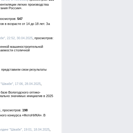
ентиляции легких производства
тания России».
547
в в возрасте от 14 до 18 лет. За
бе", 22:52, 30.04.2025
твенной машиностроительной
ваемости столичной
 представили свои результаты
 "Швабе", 17:06, 28.04.2025
базе Вологодского оптико-
иально значимых инициатив в 2025
5
198
вного конкурса «ФотоНИКА». В
олдинг "Швабе", 19:01, 18.04.2025