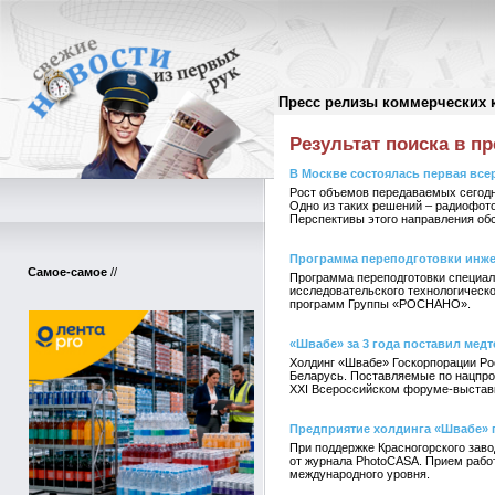
Пресс релизы коммерческих 
Поиск в пресс-релизах
//
Результат поиска в пр
В Москве состоялась первая вс
Рост объемов передаваемых сегодня
Одно из таких решений – радиофото
Перспективы этого направления об
Программа переподготовки инже
Самое-самое
//
Программа переподготовки специал
исследовательского технологичес
программ Группы «РОСНАНО».
«Швабе» за 3 года поставил медт
Холдинг «Швабе» Госкорпорации Рос
Беларусь. Поставляемые по нацпро
XXI Всероссийском форуме-выставк
Предприятие холдинга «Швабе» 
При поддержке Красногорского заво
от журнала PhotoCASA. Прием рабо
международного уровня.