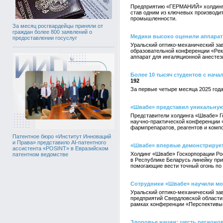
Предприятию «ГЕРМАНИЙ» холдинга 
став одним из ключевых производит
промышленности.
За месяц росгвардейцы приняли от
граждан более 800 заявлений о
Медики высоко оценили аппарат
предоставлении госуслуг
Уральский оптико-механический зав
образовательной конференции «Рек
аппарат для ингаляционной анестез
Более 10 тысяч студентов с нач
192
За первые четыре месяца 2025 года
«Швабе» представил уникальную
Представители холдинга «Швабе» Г
научно-практической конференции 
фармпрепаратов, реагентов и компо
Патентное бюро «Институт Инноваций
и Права» представило AI-патентного
«Швабе» впервые демонстрирует
ассистента «POSINT» в Евразийском
Холдинг «Швабе» Госкорпорации Ро
патентном ведомстве
в Республике Беларусь линейку при
помогающие вести точный огонь п
Сотрудники «Швабе» научили мо
Уральский оптико-механический за
предприятий Свердловской области 
рамках конференции «Перспективы 
Здоровье нации: шесть регионо