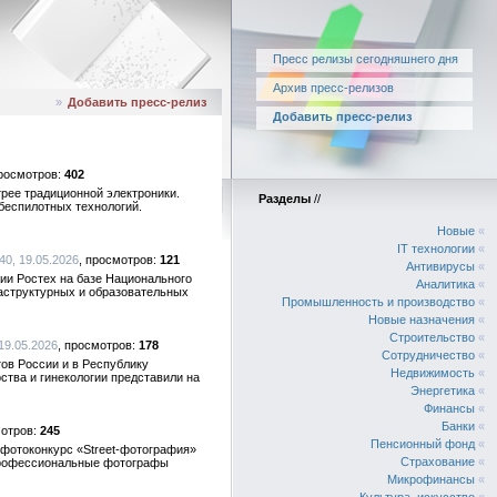
Пресс релизы сегодняшнего дня
Архив пресс-релизов
»
Добавить пресс-релиз
Добавить пресс-релиз
402
рее традиционной электроники.
Разделы
//
беспилотных технологий.
Новые
«
IT технологии
«
40, 19.05.2026
121
Антивирусы
«
ии Ростех на базе Национального
Аналитика
«
аструктурных и образовательных
Промышленность и производство
«
Новые назначения
«
Строительство
«
 19.05.2026
178
Сотрудничество
«
тов России и в Республику
Недвижимость
«
тва и гинекологии представили на
Энергетика
«
Финансы
«
Банки
«
245
Пенсионный фонд
«
т фотоконкурс «Street-фотография»
Страхование
«
 профессиональные фотографы
Микрофинансы
«