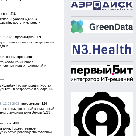
418
ктива «Руссар» 5,6/20 с
дизайн, доступную цену и
2.09.2025
569
едрить инновационные медицинские
адане.
025
490
ута холдинга «Швабе»
ю перспективных технологий и
299
а «Швабе» Госкорпорации Ростех
льтаты в разработке и внедрении
8, 12.08.2025
326
ческого музея редкий космический
онного зондирования Земли (ДЗЗ).
488
ования. Торжественное
ут участие руководство головной