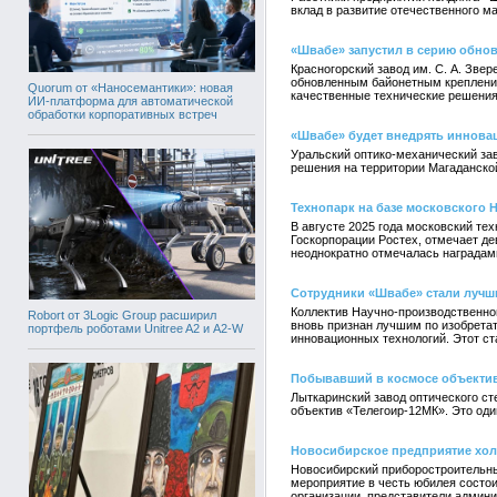
вклад в развитие отечественного 
«Швабе» запустил в серию обно
Красногорский завод им. С. А. Зве
обновленным байонетным крепление
Quorum от «Наносемантики»: новая
качественные технические решения
ИИ-платформа для автоматической
обработки корпоративных встреч
«Швабе» будет внедрять иннова
Уральский оптико-механический за
решения на территории Магаданско
Технопарк на базе московского 
В августе 2025 года московский те
Госкорпорации Ростех, отмечает де
неоднократно отмечалась наградами
Сотрудники «Швабе» стали лучши
Коллектив Научно-производственно
Robort от 3Logic Group расширил
вновь признан лучшим по изобрета
портфель роботами Unitree A2 и A2-W
инновационных технологий. Этот ст
Побывавший в космосе объектив
Лыткаринский завод оптического с
объектив «Телегоир-12МК». Это оди
Новосибирское предприятие холд
Новосибирский приборостроительны
мероприятие в честь юбилея состои
организации, представители админи