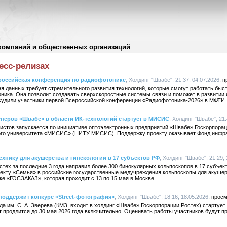
компаний и общественных организаций
есс-релизах
ероссийская конференция по радиофотонике
, Холдинг "Швабе", 21:37, 04.07.2026
 данных требует стремительного развития технологий, которые смогут работать быст
ника. Она позволит создавать сверхскоростные системы связи и поможет в развитии 
судили участники первой Всероссийской конференции «Радиофотоника-2026» в МФТИ.
неров «Швабе» в области ИК-технологий стартует в МИСИС
, Холдинг "Швабе", 21:
истов запускается по инициативе оптоэлектронных предприятий «Швабе» Госкорпорац
кого университета «МИСИС» (НИТУ МИСИС). Поддержку проекту оказывает Фонд инфр
ехнику для акушерства и гинекологии в 17 субъектов РФ
, Холдинг "Швабе", 21:29,
тех за последние 3 года направил более 300 бинокулярных кольпоскопов в 17 субъек
екту «Семья» в российские государственные медучреждения кольпоскопы для акушерс
е «ГОСЗАКАЗ», которая проходит с 13 по 15 мая в Москве.
поддержит конкурс «Street-фотография»
, Холдинг "Швабе", 18:16, 18.05.2026
да им. С. А. Зверева (КМЗ, входит в холдинг «Швабе» Госкорпорации Ростех) стартуе
т продлится до 30 мая 2026 года включительно. Оценивать работы участников будут