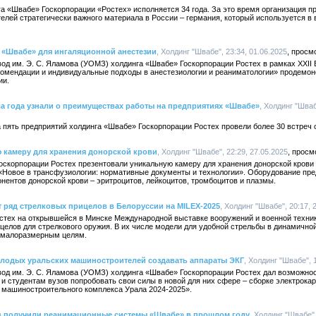
«Швабе» Госкорпорации «Ростех» исполняется 34 года. За это время организация п
елей стратегически важного материала в России – германия, который используется в
 «Швабе» для ингаляционной анестезии
, Холдинг "Швабе", 23:34, 01.06.2025
од им. Э. С. Яламова (УОМЗ) холдинга «Швабе» Госкорпорации Ростех в рамках ХХII
омендации и индивидуальные подходы в анестезиологии и реаниматологии» продемо
ии.
ала года узнали о преимуществах работы на предприятиях «Швабе»
, Холдинг "Шваб
 пять предприятий холдинга «Швабе» Госкорпорации Ростех провели более 30 встреч 
 камеру для хранения донорской крови
, Холдинг "Швабе", 22:29, 27.05.2025
оскорпорации Ростех презентовали уникальную камеру для хранения донорской кров
«Новое в трансфузиологии: нормативные документы и технологии». Оборудование пре
нентов донорской крови – эритроцитов, лейкоцитов, тромбоцитов и плазмы.
 ряд стрелковых прицелов в Белоруссии на MILEX-2025
, Холдинг "Швабе", 20:17, 
стех на открывшейся в Минске Международной выставке вооружений и военной техни
целов для стрелкового оружия. В их числе модели для удобной стрельбы в динамичной
о малоразмерным целям.
лодых уральских машиностроителей создавать аппараты ЭКГ
, Холдинг "Швабе", 
вод им. Э. С. Яламова (УОМЗ) холдинга «Швабе» Госкорпорации Ростех дал возможн
и студентам вузов попробовать свои силы в новой для них сфере – сборке электрок
машиностроительного комплекса Урала 2024-2025».
в получили реанимационные системы «Швабе» в прошлом году
, Холдинг "Швабе",