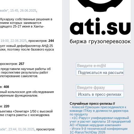
вабе", 15:45, 26.06.2025
 Кухаруку собственные решения в
ением которых занимается
дящего 25-27 июня в Ханты-
 19:00, 22.06.2025
244
рует новый дефибриллятор АНД-25
ки, поэтому после базового курса
257
 представили научные работы об
 перспективе результаты работ
илотирование самолетов.
408
рный кольпоскоп для обследования
сширенным функционалом.
Случайные пресс-релизы //
220
•
Алексей Ермошин присоединился к
команде ITKey в должности директора
ъектива «Зенитар» 1/50 с высокой
по продукту
мке старта ракеты с космодрома
•
«1С-Рарус» унифицировал кадровый
учет и расчет зарплаты 18 предприятий
АО «Первая нерудная компания»
•
Итоги 9-й технической конференции
абе", 23:44, 01.06.2025
1C-RarusTechDay 2026