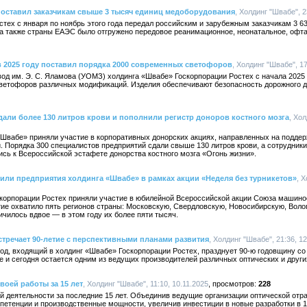
поставил заказчикам свыше 3 тысяч единиц медоборудования
, Холдинг "Швабе", 2
тех с января по ноябрь этого года передал российским и зарубежным заказчикам 3 6
 а также страны ЕАЭС было отгружено передовое реанимационное, неонатальное, офт
 2025 году поставил порядка 2000 современных светофоров
, Холдинг "Швабе", 17
од им. Э. С. Яламова (УОМЗ) холдинга «Швабе» Госкорпорации Ростех с начала 2025 
 светофоров различных модификаций. Изделия обеспечивают безопасность дорожного д
али более 130 литров крови и пополнили регистр доноров костного мозга
, Хол
«Швабе» приняли участие в корпоративных донорских акциях, направленных на подде
. Порядка 300 специалистов предприятий сдали свыше 130 литров крови, а сотрудники
сь к Всероссийской эстафете донорства костного мозга «Огонь жизни».
тили предприятия холдинга «Швабе» в рамках акции «Неделя без турникетов»
, 
корпорации Ростех приняли участие в юбилейной Всероссийской акции Союза машино
тие охватило пять регионов страны: Московскую, Свердловскую, Новосибирскую, Воло
ичилось вдвое — в этом году их более пяти тысяч.
тречает 90-летие с перспективными планами развития
, Холдинг "Швабе", 21:36, 1
од, входящий в холдинг «Швабе» Госкорпорации Ростех, празднует 90-ю годовщину со
е и сегодня остается одним из ведущих производителей различных оптических и дру
воей работы за 15 лет
, Холдинг "Швабе", 11:10, 10.11.2025
228
й деятельности за последние 15 лет. Объединив ведущие организации оптической отр
етенции и производственные мощности, увеличив инвестиции в новые разработки в 1