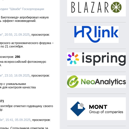
олдинг "Швабе" Госкорпорации
. Биотехмед» апробировал новую
ь эффект нововведений.
е", 20:55, 21.09.2025
ирского астрономического форума –
по 21 сентября.
286
 на всероссийский фотоконкурс
и.
е", 23:10, 16.09.2025
тр с уникальными
я для контроля качества
371
сентябре отметил годовщину своего
у.
е", 15:41, 05.09.2025
грады. Сотрудников отметили за