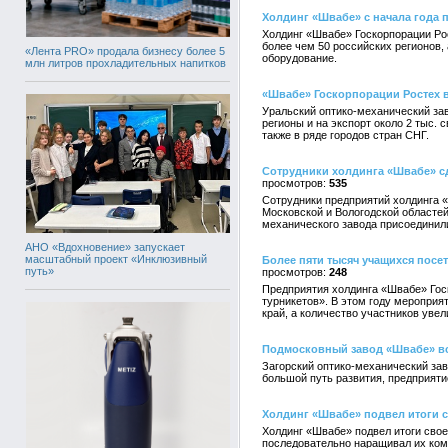
Холдинг «Швабе» с начала года 
Холдинг «Швабе» Госкорпорации Рос
более чем 50 российских регионов,
«Лента PRO» продала бизнесу более 5
оборудование.
млн литров прохладительных напитков
«Швабе» Госкорпорации Ростех в
Уральский оптико-механический зав
регионы и на экспорт около 2 тыс.
также в ряде городов стран СНГ.
Сотрудники холдинга «Швабе» сд
535
Сотрудники предприятий холдинга 
Московской и Вологодской областей
механического завода присоединили
АНО «Вдохновение» запускает
масштабный проект «Инклюзивный
Более пяти тысяч учащихся посе
путь»
248
Предприятия холдинга «Швабе» Гос
турникетов». В этом году мероприя
край, а количество участников увел
Подмосковный завод «Швабе» вс
Загорский оптико-механический зав
большой путь развития, предприяти
Холдинг «Швабе» подвел итоги с
Холдинг «Швабе» подвел итоги свое
последовательно наращивал их комп