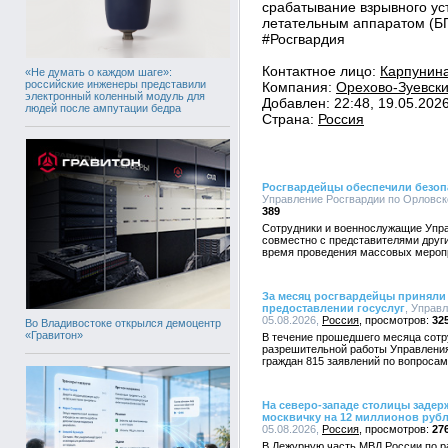
срабатывание взрывного ус
летательным аппаратом (Б
#Росгвардия
Контактное лицо:
Карпунин
«Не думать о каждом шаге»:
российские инженеры представили
Компания:
Орехово-Зуевск
электронный коленный модуль для
Добавлен: 22:48, 19.05.202
людей после ампутации бедра
Страна:
Россия
Росгвардейцы обеспечили безоп
Управление Росгвардии по Орловско
389
Сотрудники и военнослужащие Упра
совместно с представителями друг
время проведения массовых меропр
За месяц росгвардейцы приняли 
предоставлении госуслуг
, Управ
05.08.2026,
Россия
32
Во Владивостоке открылся демоцентр
«Гравитон»
В течение прошедшего месяца сотр
разрешительной работы Управления
граждан 815 заявлений по вопросам
На северо-западе столицы заде
москвичку на 12 миллионов руб
05.08.2026,
Россия
27
В Дежурную часть МВД России по ра