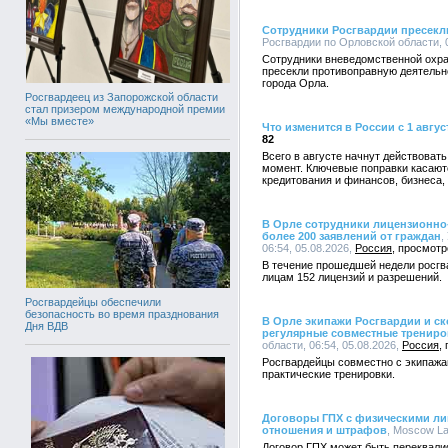
Сотрудники Росгвардии пресекл
Росгвардии по Орловской области, 0
Сотрудники вневедомственной охра
пресекли противоправную деятельн
города Орла.
Росгвардеец из Запорожской области
стал призером международной премии
«Мы вместе»
Что изменится в России с 1 авгус
82
Всего в августе начнут действоват
момент. Ключевые поправки касают
кредитования и финансов, бизнеса
В Орле сотрудники лицензионно
более 200 заявлений от граждан
,
06:54, 05.08.2026,
Россия
В течение прошедшей недели росг
лицам 152 лицензий и разрешений.
Росгвардейцы обеспечили
безопасность во время празднования
В Орле экипажи Росгвардии и с
Дня ВДВ
регулярные совместные трениро
области, 06:54, 05.08.2026,
Россия
Росгвардейцы совместно с экипаж
практические тренировки.
Договоры ГПХ с физическими ли
отношения и штрафов
, Moscow La
Договор ГПХ может быть переквали