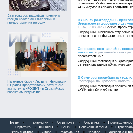
правильно. Разбираем признаки тр
ФНС и судов и способы защитить к
За месяц росгвардейцы приняли от
граждан более 800 заявлений о
В Ливнах росгвардейцы приняли
предоставлении госуслуг
безопасности дорожного движе
16:34, 03.08.2026,
Россия
Сотрудники Ливенского отделения 
совместное профилактическое заня
Орловские росгвардейцы пресек
магазине
, Управление Росгвардии п
507
Сотрудники Росгвардии в Орле пре
сетевых магазинов областного цент
В Орле росгвардейцы за неделю 
Росгвардии по Орловской области, 2
Патентное бюро «Институт Инноваций
и Права» представило AI-патентного
Сотрудники Росгвардии проверили д
ассистента «POSINT» в Евразийском
«Юбилейный» и «Космос».
патентном ведомстве
Новые
«
IT технологии
«
Антивирусы
«
Аналитика
«
Промышленность
Энергетика
«
Финансы
«
Банки
«
Пенсионный фонд
«
Страхован
Фармацевтика
«
Спорт
«
Реклама, PR
«
Деловое
«
Логистика и тр