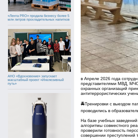
«Лента PRO» продала бизнесу более 5
млн литров прохладительных напитков
АНО «Вдохновение» запускает
в Апреле 2026 года сотруд
масштабный проект «Инклюзивный
представителями МВД, МЧС
путь»
охранных организаций прин
антитеррористических учен
🚔Тренировки с выездом па
проводились в образовател
На базе учебных заведений
алгоритмы совместного реаг
проверили готовность перс
совершении преступлений т