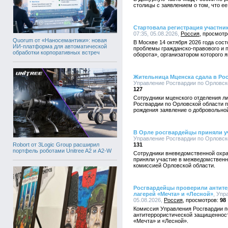
столицы с заявлением о том, что е
Стартовала регистрация участн
07:35, 05.08.2026,
Россия
Quorum от «Наносемантики»: новая
В Москве 14 октября 2026 года со
ИИ-платформа для автоматической
проблемы гражданско-правового и 
обработки корпоративных встреч
оборота», организатором которого 
Жительница Мценска сдала в Ро
Управление Росгвардии по Орловско
127
Сотрудники мценского отделения л
Росгвардии по Орловской области п
рождения заявление о добровольной
В Орле росгвардейцы приняли уч
Управление Росгвардии по Орловско
Robort от 3Logic Group расширил
131
портфель роботами Unitree A2 и A2-W
Сотрудники вневедомственной охра
приняли участие в межведомственн
комиссией Орловской области.
Росгвардейцы проверили антите
лагерей «Мечта» и «Лесной»
, Упр
05.08.2026,
Россия
98
Комиссия Управления Росгвардии п
антитеррористической защищенност
«Мечта» и «Лесной».