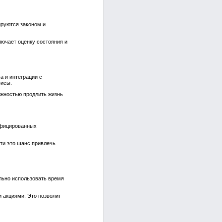
ируются законом и
лючает оценку состояния и
а и интеграции с
висы.
ожностью продлить жизнь
ифицированных
ети это шанс привлечь
ально использовать время
 акциями. Это позволит