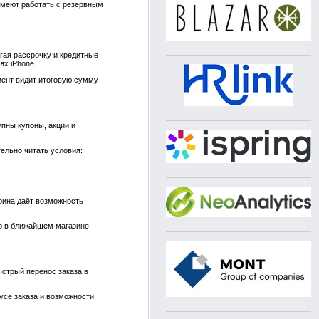
умеют работать с резервным
гая рассрочку и кредитные
ях iPhone.
иент видит итоговую сумму
пны купоны, акции и
ельно читать условия:
трина даёт возможность
р в ближайшем магазине.
стрый перенос заказа в
усе заказа и возможности