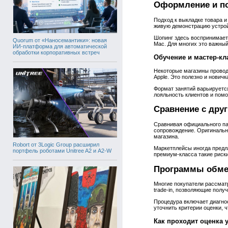
Оформление и по
Подход к выкладке товара и
живую демонстрацию устрой
Шопинг здесь воспринимает
Quorum от «Наносемантики»: новая
Mac. Для многих это важный
ИИ-платформа для автоматической
обработки корпоративных встреч
Обучение и мастер‑кл
Некоторые магазины провод
Apple. Это полезно и новичк
Формат занятий варьируетс
лояльность клиентов и помо
Сравнение с дру
Сравнивая официального па
сопровождение. Оригинальн
магазина.
Robort от 3Logic Group расширил
Маркетплейсы иногда предла
портфель роботами Unitree A2 и A2-W
премиум‑класса такие риск
Программы обмен
Многие покупатели рассматр
trade‑in, позволяющие получ
Процедура включает диагнос
уточнить критерии оценки, 
Как проходит оценка 