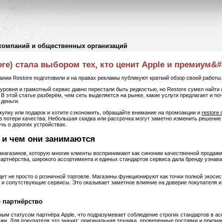
компаний и общественных организаций
ore) стала выбором тех, кто ценит Apple и премиум&
ании Restore подготовили и на правах рекламы публикуют краткий обзор своей работы
уровня и грамотный сервис давно перестали быть редкостью, но Restore сумел найти
. В этой статье разберём, чем сеть выделяется на рынке, какие услуги предлагает и п
 деньги.
купку или подарок и хотите сэкономить, обращайте внимание на промоакции и
restore
з потери качества. Небольшая скидка или рассрочка могут заметно изменить решение
чь о дорогих устройствах.
e и чем они занимаются
магазинов, которую многие клиенты воспринимают как синоним качественной продажи 
артнёрства, широкого ассортимента и единых стандартов сервиса дала бренду узнава
дет не просто о розничной торговле. Магазины функционируют как точки полной экоси
а и сопутствующие сервисы. Это оказывает заметное влияние на доверие покупателя 
 партнёрство
ым статусом партнёра Apple, что подразумевает соблюдение строгих стандартов в ас
жи. Для покупателя это значит: оригинальная техника, проверенные поставки и призна