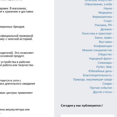
Культура, искусство
«
Образование, учеба
«
Наука
«
арами. В магазинах,
я к хранению и доставке.
Медицина
«
Фармацевтика
«
Спорт
«
Реклама, PR
«
оверенных брендов.
Деловое
«
Логистика и транспорт
«
 официальной проверкой.
Закон, право
«
ику с неясной историей.
Выставки
«
Конференции
«
Мнения специалистов
«
водителей. Это позволяет
Общество
«
основной продукт.
Народный фронт
«
 устройства в рабочие
Семинары
«
я работа или творчество.
РуНет, Web
«
Юбилейные даты
«
Благотворительность
«
Природа, окружающая среда
«
пается в сети с
иск длительного ожидания
Скидки
«
Прочие события
«
Другие статьи
«
таких центрах применяют
Сегодня у нас публикуются
//
мена аккумулятора или
.