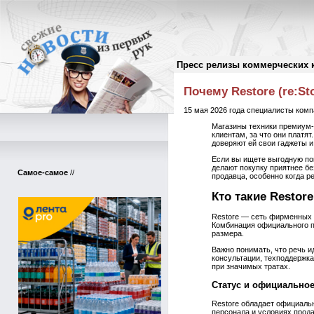
Пресс релизы коммерческих 
Пресс-релизы
//
Почему Restore (re:St
15 мая 2026 года специалисты комп
Магазины техники премиум‑
клиентам, за что они платят
доверяют ей свои гаджеты и
Если вы ищете выгодную по
делают покупку приятнее бе
Самое-самое
//
продавца, особенно когда ре
Кто такие Restor
Restore — сеть фирменных 
Комбинация официального п
размера.
Важно понимать, что речь и
консультации, техподдержк
при значимых тратах.
Статус и официальное
Restore обладает официальн
персонала и условиях прода