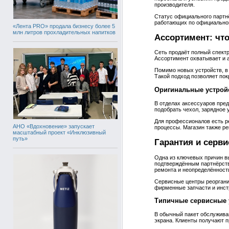
производителя.
Статус официального партн
работающих по официальной 
«Лента PRO» продала бизнесу более 5
млн литров прохладительных напитков
Ассортимент: что
Сеть продаёт полный спектр
Ассортимент охватывает и 
Помимо новых устройств, в
Такой подход позволяет пок
Оригинальные устрой
В отделах аксессуаров пред
подобрать чехол, зарядное 
Для профессионалов есть р
АНО «Вдохновение» запускает
процессы. Магазин также ре
масштабный проект «Инклюзивный
путь»
Гарантия и серви
Одна из ключевых причин вы
подтверждённым партнёрств
ремонта и неопределённост
Сервисные центры реорганиз
фирменные запчасти и инст
Типичные сервисные 
В обычный пакет обслуживан
экрана. Клиенты получают п