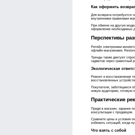
Как оформить возвра
Для возврата потребуется ч
внутренними правилами маг
При обмене на другую модел
оформление необходимых д
Перспективы разв
Ритейл электроники меняетс
офлайн‑магазинами. Restor
Тренды также диктуют спро
гаджетов через грамотный р
Экологическая ответс
Ремонт и восстановление т
восстановленных устройств
Покупатели, заботящиеся об
новую аудиторию, готовую п
Практические ре
Придя в магазин, заранее п
консультации с продавцом.
Сравните цены и условия о
избежать ситуаций, когда ну
Что взять с собой