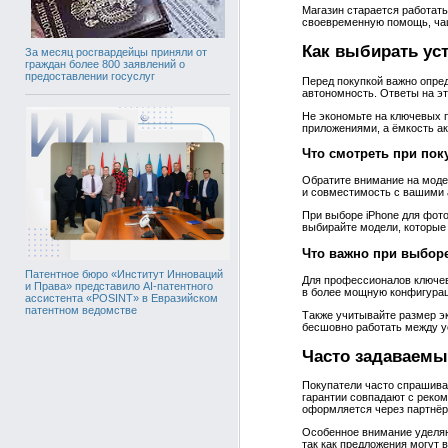
Магазин старается работать
своевременную помощь, ча
Как выбирать ус
За месяц росгвардейцы приняли от
граждан более 800 заявлений о
предоставлении госуслуг
Перед покупкой важно опред
автономность. Ответы на эт
Не экономьте на ключевых 
приложениями, а ёмкость ак
Что смотреть при пок
Обратите внимание на модел
и совместимость с вашими 
При выборе iPhone для фото
выбирайте модели, которые 
Что важно при выбор
Патентное бюро «Институт Инноваций
Для профессионалов ключев
и Права» представило AI-патентного
в более мощную конфигурац
ассистента «POSINT» в Евразийском
патентном ведомстве
Также учитывайте размер эк
бесшовно работать между у
Часто задаваемы
Покупатели часто спрашиваю
гарантии совпадают с реко
оформляется через партнёр
Особенное внимание уделяю
так как предложения могут 