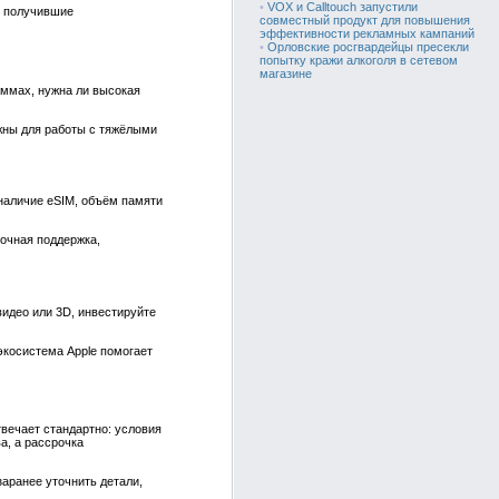
•
VOX и Calltouch запустили
, получившие
совместный продукт для повышения
эффективности рекламных кампаний
•
Орловские росгвардейцы пресекли
попытку кражи алкоголя в сетевом
магазине
аммах, нужна ли высокая
жны для работы с тяжёлыми
 наличие eSIM, объём памяти
рочная поддержка,
идео или 3D, инвестируйте
экосистема Apple помогает
твечает стандартно: условия
а, а рассрочка
аранее уточнить детали,