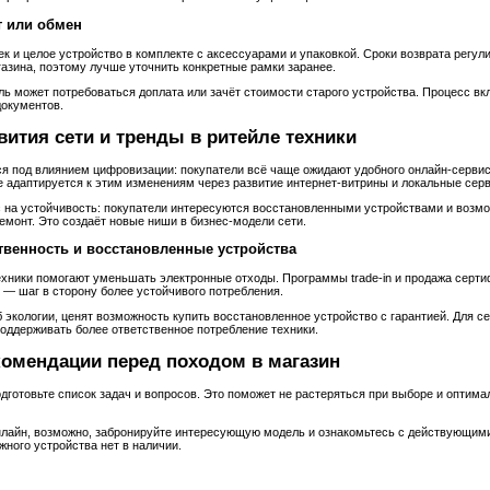
т или обмен
ек и целое устройство в комплекте с аксессуарами и упаковкой. Сроки возврата регул
азина, поэтому лучше уточнить конкретные рамки заранее.
ь может потребоваться доплата или зачёт стоимости старого устройства. Процесс вк
окументов.
ития сети и тренды в ритейле техники
я под влиянием цифровизации: покупатели всё чаще ожидают удобного онлайн‑сервис
e адаптируется к этим изменениям через развитие интернет‑витрины и локальные сер
с на устойчивость: покупатели интересуются восстановленными устройствами и возм
емонт. Это создаёт новые ниши в бизнес‑модели сети.
твенность и восстановленные устройства
ехники помогают уменьшать электронные отходы. Программы trade‑in и продажа серт
 — шаг в сторону более устойчивого потребления.
 экологии, ценят возможность купить восстановленное устройство с гарантией. Для с
оддерживать более ответственное потребление техники.
комендации перед походом в магазин
одготовьте список задач и вопросов. Это поможет не растеряться при выборе и оптим
нлайн, возможно, забронируйте интересующую модель и ознакомьтесь с действующими
жного устройства нет в наличии.