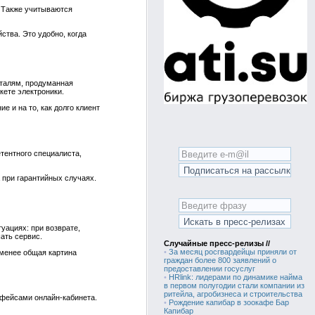
. Также учитываются
ства. Это удобно, когда
еталям, продуманная
кете электроники.
е и на то, как долго клиент
тентного специалиста,
 при гарантийных случаях.
уациях: при возврате,
ать сервис.
Случайные пресс-релизы //
•
За месяц росгвардейцы приняли от
 менее общая картина
граждан более 800 заявлений о
предоставлении госуслуг
•
HRlink: лидерами по динамике найма
в первом полугодии стали компании из
ритейла, агробизнеса и строительства
рфейсами онлайн‑кабинета.
•
Рождение капибар в зоокафе Бар
Капибар