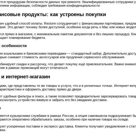
тся процедурам безопасности данных при ремонте. Квалифицированные сотрудники 
ением информации, соблюдая требования конфиденциальности.
ансовые продукты: как устроены покупки
жен удобный способ оплаты. Restore сотрудничает с финансовыми партнёрами, предла
ия. Это делает технику более доступной, особенно когда речь о Mac или новых модел
ся прямо в магазине, с минимальным пакетом документов и без лишних процедур. Кл
ощает планирование бюджета.
х особенности
ми кошельками и банковскими переводами — стандартный набор. Дополнительно досту
орые снижают стоимость аксессуаров или продления сервисного обслуживания.
инируют скидки и рассрочку, что делает покупку ещё привлекательнее. Важно внимат
ние в рамках промоакций могут отличаться.
 и интернет‑магазин
ажи, где представлены те же товары и услуги, что и в розничных точках. Интернет‑ви
арактеристики и оформить доставку прямо до двери.
т удобные фильтры и поиск, а также позволяет предварительно зарезервировать това
 посмотреть устройство вживую и забрать его без ожидания доставки.
з
яется курьерскими службами в рамках России, а опция самовывоза подразумевает бы
раются оперативно обрабатывать заказы, особенно при наличии товара на складе.
уют ускоренные поставки и экспресс‑доставка. Клиенты получают уведомления о стат
вки.