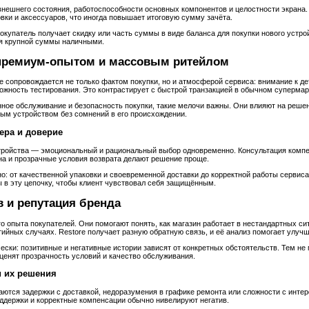
внешнего состояния, работоспособности основных компонентов и целостности экрана
вки и аксессуаров, что иногда повышает итоговую сумму зачёта.
купатель получает скидку или часть суммы в виде баланса для покупки нового устрой
ея крупной суммы наличными.
 премиум‑опытом и массовым ритейлом
е сопровождается не только фактом покупки, но и атмосферой сервиса: внимание к д
ожность тестирования. Это контрастирует с быстрой транзакцией в обычном супермар
енное обслуживание и безопасность покупки, такие мелочи важны. Они влияют на решени
ным устройством без сомнений в его происхождении.
ера и доверие
тройства — эмоциональный и рациональный выбор одновременно. Консультация компе
на и прозрачные условия возврата делают решение проще.
о: от качественной упаковки и своевременной доставки до корректной работы сервиса
 в эту цепочку, чтобы клиент чувствовал себя защищённым.
 и репутация бренда
 опыта покупателей. Они помогают понять, как магазин работает в нестандартных сит
ийных случаях. Restore получает разную обратную связь, и её анализ помогает улучш
ески: позитивные и негативные истории зависят от конкретных обстоятельств. Тем не
 ценят прозрачность условий и качество обслуживания.
и их решения
аются задержки с доставкой, недоразумения в графике ремонта или сложности с инте
ддержки и корректные компенсации обычно нивелируют негатив.