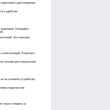
 подготовьте удостоверение
ти и удобстве
 аудитории. География
ии.
почтений. Это помогает
 и консультации. В крупных
нта техники для покупателей
 не на основное устройство,
ример гарантии или
ет смысл следить за