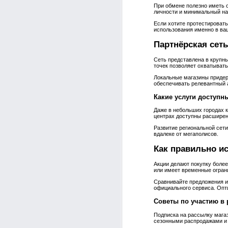
При обмене полезно иметь 
личности и минимальный на
Если хотите протестировать
использования именно в ва
Партнёрская сеть
Сеть представлена в крупны
точек позволяет охватывать
Локальные магазины придер
обеспечивать релевантный 
Какие услуги доступн
Даже в небольших городах к
центрах доступны расширен
Развитие региональной сети
вдалеке от мегаполисов.
Как правильно ис
Акции делают покупку более
или имеет временные огран
Сравнивайте предложения и 
официального сервиса. Опт
Советы по участию в
Подписка на рассылку мага
сезонными распродажами и 