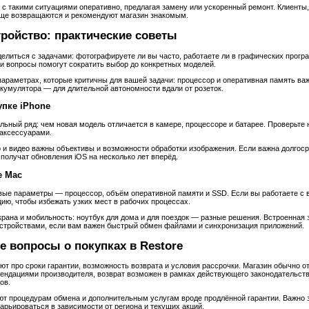
 с такими ситуациями оперативно, предлагая замену или ускоренный ремонт. Клиенты
ще возвращаются и рекомендуют магазин знакомым.
тройство: практические советы
елиться с задачами: фотографируете ли вы часто, работаете ли в графических прогр
и вопросы помогут сократить выбор до конкретных моделей.
параметрах, которые критичны для вашей задачи: процессор и оперативная память ва
кумулятора — для длительной автономности вдали от розеток.
упке iPhone
ьный ряд: чем новая модель отличается в камере, процессоре и батарее. Проверьте
аксессуарами.
 и видео важны объективы и возможности обработки изображения. Если важна долгос
получат обновления iOS на несколько лет вперёд.
е Mac
ые параметры — процессор, объём оперативной памяти и SSD. Если вы работаете с в
ию, чтобы избежать узких мест в рабочих процессах.
рана и мобильность: ноутбук для дома и для поездок — разные решения. Встроенная 
стройствами, если вам важен быстрый обмен файлами и синхронизация приложений.
е вопросы о покупках в Restore
т про сроки гарантии, возможность возврата и условия рассрочки. Магазин обычно о
мендациями производителя, возврат возможен в рамках действующего законодательств
ов.
т процедурам обмена и дополнительным услугам вроде продлённой гарантии. Важно з
варьироваться в зависимости от региона и текущих акций.