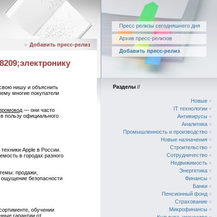
Пресс релизы сегодняшнего дня
Архив пресс-релизов
»
Добавить пресс-релиз
Добавить пресс-релиз
#8209;электронику
.
Разделы
//
 свою нишу и объяснить
очему многие покупатели
Новые
«
IT технологии
«
 промокод
— они часто
 в пользу официального
Антивирусы
«
Аналитика
«
Промышленность и производство
«
Новые назначения
«
Строительство
«
техники Apple в России.
Сотрудничество
«
емость в городах разного
Недвижимость
«
Энергетика
«
стемы: продажи,
Финансы
«
и ощущение безопасности
Банки
«
Пенсионный фонд
«
Страхование
«
Микрофинансы
«
сортименте, обучении
нные гарантии от