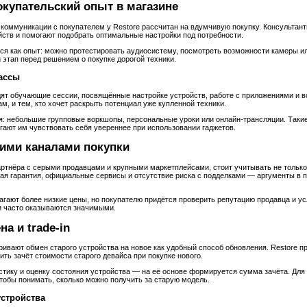
купательский опыт в магазине
 коммуникации с покупателем у Restore рассчитан на вдумчивую покупку. Консультант
ств и помогают подобрать оптимальные настройки под потребности.
ся как опыт: можно протестировать аудиосистему, посмотреть возможности камеры и
 этап перед решением о покупке дорогой техники.
ассы
ят обучающие сессии, посвящённые настройке устройств, работе с приложениями и 
ам, и тем, кто хочет раскрыть потенциал уже купленной техники.
я: небольшие групповые воркшопы, персональные уроки или онлайн‑трансляции. Так
гают им чувствовать себя увереннее при использовании гаджетов.
гими каналами покупки
ртнёра с серыми продавцами и крупными маркетплейсами, стоит учитывать не только 
ая гарантия, официальные сервисы и отсутствие риска с подделками — аргументы в 
гают более низкие цены, но покупателю придётся проверить репутацию продавца и ус
и часто оказываются значимыми.
а и trade‑in
ивают обмен старого устройства на новое как удобный способ обновления. Restore 
ить зачёт стоимости старого девайса при покупке нового.
тику и оценку состояния устройства — на её основе формируется сумма зачёта. Для
чтобы понимать, сколько можно получить за старую модель.
устройства