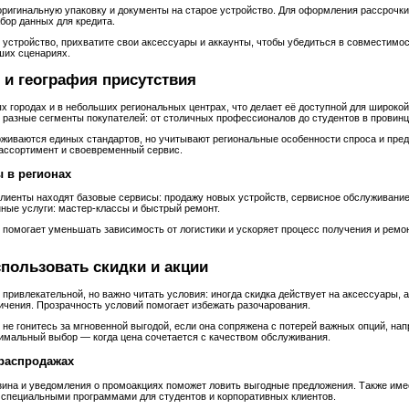
оригинальную упаковку и документы на старое устройство. Для оформления рассрочки
бор данных для кредита.
 устройство, прихватите свои аксессуары и аккаунты, чтобы убедиться в совместимос
ших сценариях.
 и география присутствия
х городах и в небольших региональных центрах, что делает её доступной для широкой
 разные сегменты покупателей: от столичных профессионалов до студентов в провинц
живаются единых стандартов, но учитывают региональные особенности спроса и пред
ассортимент и своевременный сервис.
ы в регионах
лиенты находят базовые сервисы: продажу новых устройств, сервисное обслуживание
ные услуги: мастер‑классы и быстрый ремонт.
 помогает уменьшать зависимость от логистики и ускоряет процесс получения и ремо
пользовать скидки и акции
 привлекательной, но важно читать условия: иногда скидка действует на аксессуары, а
ичения. Прозрачность условий помогает избежать разочарования.
не гонитесь за мгновенной выгодой, если она сопряжена с потерей важных опций, нап
имальный выбор — когда цена сочетается с качеством обслуживания.
 распродажах
зина и уведомления о промоакциях поможет ловить выгодные предложения. Также име
специальными программами для студентов и корпоративных клиентов.