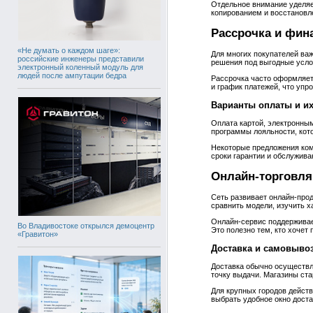
Отдельное внимание уделяе
копированием и восстановл
Рассрочка и фин
«Не думать о каждом шаге»:
Для многих покупателей ва
российские инженеры представили
решения под выгодные услов
электронный коленный модуль для
людей после ампутации бедра
Рассрочка часто оформляет
и график платежей, что упр
Варианты оплаты и и
Оплата картой, электронны
программы лояльности, кот
Некоторые предложения комб
сроки гарантии и обслужива
Онлайн‑торговля
Сеть развивает онлайн‑прод
сравнить модели, изучить х
Онлайн‑сервис поддерживае
Во Владивостоке открылся демоцентр
Это полезно тем, кто хочет
«Гравитон»
Доставка и самовыво
Доставка обычно осуществл
точку выдачи. Магазины ста
Для крупных городов действ
выбрать удобное окно доста