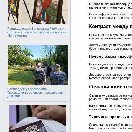
Оценка включает проверку 
наличие оригинальной упако
После оформления зачёта по
хочется обновиться, не им
Контраст между
Росгвардеец из Запорожской области
стал призером международной премии
Покупка в премиум‑магазин
«Мы вместе»
презентация товаров и возм
Для тех, кто ценит качеств
будет пользоваться куплен
Почему важна атмосф
Покупка дорогостоящего ус
тихая демонстрационная зо
Доверие строится постепенн
Restore вкладывает ресурсы
Отзывы клиентов
Росгвардейцы обеспечили
безопасность во время празднования
Отзывы — зеркало реального
Дня ВДВ
ремонте или сложных гарант
Важно читать отзывы критич
показывает, что покупатели
Типичные претензии 
Среди частых жалоб встреч
Быстрая реакция службы по