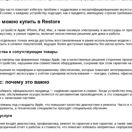
ёра часто помогает избегать проблем с подделками и несертифицированными аксессу
схеме, к каждому устройству подходят, как к предмету, имеющему строгие требовани
 можно купить в Restore
 устройств Apple: iPhone, iPad, Mac, а также носимую электронику и аксессуары от пр
акустику, и умные гаджеты, включая экосистемные решения для дома и работы.
 отдельных точках иногда доступны восстановленные и ранее используемые модели с
рыть и сегмент покупателей, ищущих более доступные варианты без риска купить техн
ства и сопутствующие товары
ставлены как фирменные товары Apple, так и качественные решения сторонних произ
устройство, наушники или совместимое оборудование, сохранив при этом гарантию на 
ешения по периферии и программному обеспечению, которые помогают интегрировать
комендует аксессуары с учётом сценариев использования — поездки, съёмка, офисна
с: почему это важно
бирать официального продавца — надёжная гарантия и сервис. Когда устройство поку
ом, обслуживание осуществляется по регламентам производителя, а это сокращает р
и с запасными частями.
ованы под стандарты Apple, что повышает качество диагностики и ремонта. Часто в 
рументы, а технические специалисты проходят специальное обучение.
услуги
ия входят диагностика, профилактика, ремонт по гарантии и вне гарантии, а также за
розрачный отчёт о работах и стоимости, что помогает избежать неприятных сюрпризов