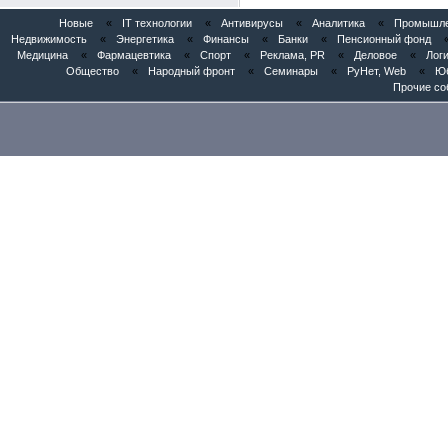
Новые
«
IT технологии
«
Антивирусы
«
Аналитика
«
Промышлен
Недвижимость
«
Энергетика
«
Финансы
«
Банки
«
Пенсионный фонд
Медицина
«
Фармацевтика
«
Спорт
«
Реклама, PR
«
Деловое
«
Логи
Общество
«
Народный фронт
«
Семинары
«
РуНет, Web
«
Юб
Прочие со