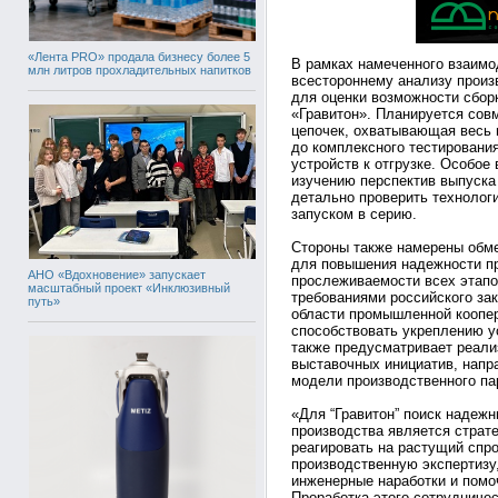
«Лента PRO» продала бизнесу более 5
В рамках намеченного взаимо
млн литров прохладительных напитков
всестороннему анализу прои
для оценки возможности сбор
«Гравитон». Планируется сов
цепочек, охватывающая весь 
до комплексного тестирования
устройств к отгрузке. Особое
изучению перспектив выпуска 
детально проверить технолог
запуском в серию.
Стороны также намерены обм
для повышения надежности пр
АНО «Вдохновение» запускает
прослеживаемости всех этапо
масштабный проект «Инклюзивный
требованиями российского за
путь»
области промышленной коопер
способствовать укреплению у
также предусматривает реали
выставочных инициатив, напр
модели производственного па
«Для “Гравитон” поиск надеж
производства является страт
реагировать на растущий спр
производственную экспертизу
инженерные наработки и помоч
Проработка этого сотрудничес