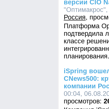
версии CIO N
"Оптимакрос", 
Россия
Платформа Op
подтвердила л
классе решен
интегрированн
планирования
iSpring воше
CNews500: кр
компании Ро
00:04, 06.08.2
2