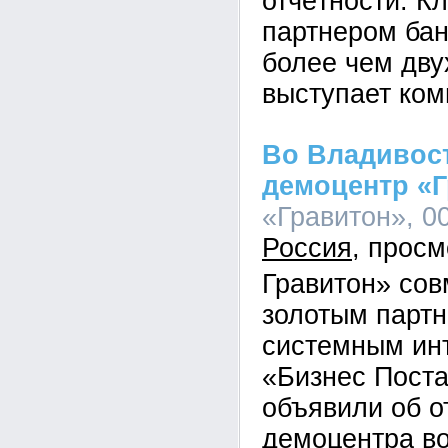
отчётности. К
партнером бан
более чем дву
выступает ком
Во Владивос
демоцентр «
«Гравитон», 00
Россия
Гравитон» сов
золотым парт
системным ин
«Бизнес Пост
объявили об о
демоцентра во