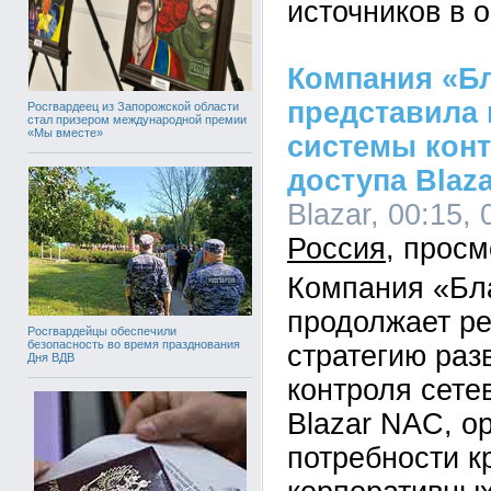
источников в 
Компания «Б
представила
Росгвардеец из Запорожской области
стал призером международной премии
«Мы вместе»
системы конт
доступа Blaza
Blazar, 00:15, 
Россия
Компания «Бл
продолжает р
Росгвардейцы обеспечили
безопасность во время празднования
стратегию раз
Дня ВДВ
контроля сете
Blazar NAC, о
потребности к