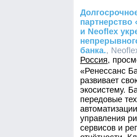
Долгосрочное
партнерство 
и Neoflex ук
непрерывного
банка.
, Neofle
Россия
«Ренессанс Б
развивает св
экосистему. Б
передовые тех
автоматизации
управления ри
сервисов и ре