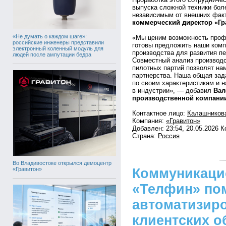
выпуска сложной техники бо
независимым от внешних фак
коммерческий директор «Гр
«Не думать о каждом шаге»:
«Мы ценим возможность профе
российские инженеры представили
готовы предложить наши комп
электронный коленный модуль для
производства для развития п
людей после ампутации бедра
Совместный анализ производс
пилотных партий позволят на
партнерства. Наша общая зад
по своим характеристикам и 
в индустрии», — добавил
Вал
производственной компании
Контактное лицо:
Калашников
Компания:
«Гравитон»
Добавлен: 23:54, 20.05.2026 
Страна:
Россия
Во Владивостоке открылся демоцентр
«Гравитон»
Коммуникаци
«Телфин» по
автоматизир
клиентских 