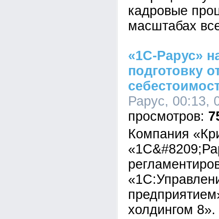
кадровые про
масштабах все
«1С-Рарус» н
подготовку о
себестоимост
Рарус, 00:13, 
7
Компания «Кр
«1С&#8209;Ра
регламентиров
«1С:Управлен
предприятием
холдингом 8».