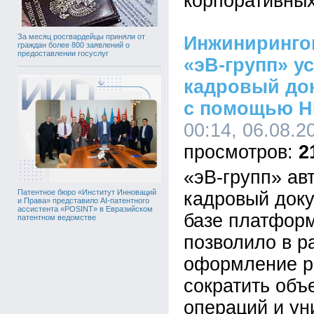
корпоративных
За месяц росгвардейцы приняли от
Инжиниринго
граждан более 800 заявлений о
предоставлении госуслуг
«эВ-групп» у
кадровый до
с помощью H
00:14, 06.08.2
2
«эВ-групп» ав
Патентное бюро «Институт Инноваций
кадровый док
и Права» представило AI-патентного
ассистента «POSINT» в Евразийском
базе платформ
патентном ведомстве
позволило в р
оформление р
сократить объ
операций и у