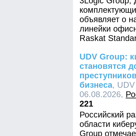
3Logic Group,
комплектующи
объявляет о н
линейки офис
Raskat Standar
UDV Group: к
становятся д
преступников
бизнеса
, UDV
06.08.2026,
Ро
221
Российский ра
области кибе
Group отмечае