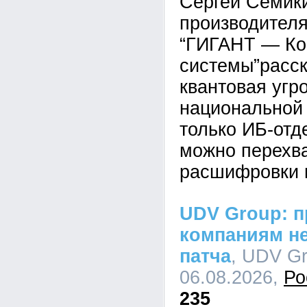
Сергей Семик
производител
“ГИГАНТ — Ко
системы”расск
квантовая угр
национальной 
только ИБ-отд
можно перехва
расшифровки 
UDV Group: п
компаниям не
патча
, UDV Gr
06.08.2026,
Ро
235