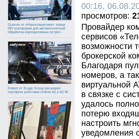
00:16, 06.08.2
2
Провайдер ко
Quorum от «Наносемантики»: новая
ИИ-платформа для автоматической
обработки корпоративных встреч
сервисов «Те
возможности т
брокерской ко
Благодаря пу
номеров, а та
виртуальной 
Robort от 3Logic Group расширил
в связке с си
портфель роботами Unitree A2 и A2-W
удалось полно
потерю входящ
настроить мг
уведомления 