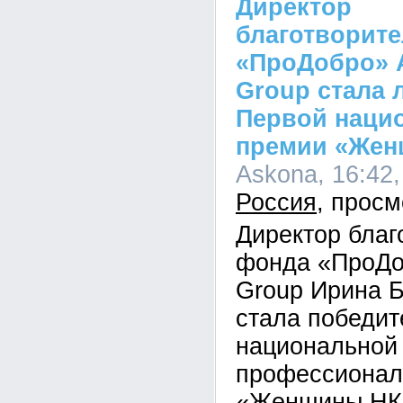
Директор
благотворит
«ПроДобро» A
Group стала 
Первой наци
премии «Же
Askona, 16:42,
Россия
Директор благ
фонда «ПроДоб
Group Ирина 
стала победи
национальной
профессионал
«Женщины НК