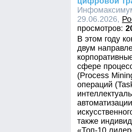
цифровой тр
Инфомаксимум
29.06.2026,
Ро
2
В этом году к
двум направл
корпоративные
сфере процес
(Process Minin
операций (Task
интеллектуал
автоматизаци
искусственног
также индивид
«Топ-10 лиде