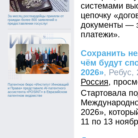
системами выс
цепочку «дог
За месяц росгвардейцы приняли от
граждан более 800 заявлений о
документы — 
предоставлении госуслуг
платежи».
Сохранить не
чём будут сп
2026»
, Ребус,
Россия
Патентное бюро «Институт Инноваций
и Права» представило AI-патентного
Стартовала по
ассистента «POSINT» в Евразийском
патентном ведомстве
Международн
2026», которы
11 по 13 ноябр