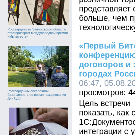
представляет 
больше, чем п
технологичес
Росгвардеец из Запорожской области
стал призером международной премии
«Мы вместе»
«Первый Бит
конференцию
договоров и 
городах Росс
06:47, 05.08.2
4
Росгвардейцы обеспечили
безопасность во время празднования
Дня ВДВ
Цель встречи 
показать, как
1С:Документоо
интеграции с 