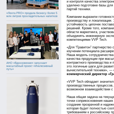
и контроля качества электрон
уделено подготовке базы для
партий техники.
«Лента PRO» продала бизнесу более 5
млн литров прохладительных напитков
Компании выразили готовност
производству и локализации.
устойчивость цепочек поставо
решений. Кроме того, компан
области маркетинга, участвов
объединять инженерную экспе
компетенциями VVP Tech.
«Для “Гравитон” партнерство
изучении потенциала расшир
Наша модель сотрудничества 
качества продукции при масш
контрактного производства и 
АНО «Вдохновение» запускает
масштабный проект «Инклюзивный
это логичные шаги для разви
путь»
вычислительной техники», —
коммерческий директор «Гр
«VVP Tech обладает значите
производственных процессов,
возможном взаимодействии с “
Наша общая задача на текущ
точки соприкосновения наших
создание прозрачной и надеж
которая будет полностью соо
требованиям к российскому 