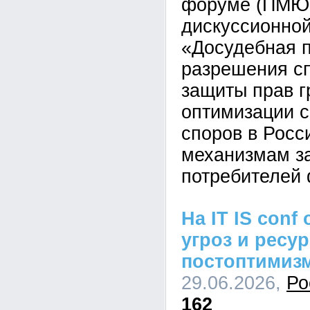
форуме (ПМЮФ
дискуссионной
«Досудебная 
разрешения сп
защиты прав г
оптимизации 
споров в Росс
механизмам з
потребителей 
На IT IS conf
угроз и ресу
постоптимиз
29.06.2026,
Ро
162