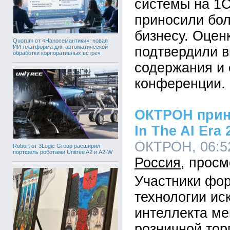
системы на 1С
приносили бо
бизнесу. Оцен
Quorum от «Наносемантики»: новая
ИИ-платформа для автоматической
подтвердили в
обработки корпоративных встреч
содержания и 
конференции.
ОКТРОН приня
In The AI Era
ОКТРОН, 06:52
Robort от 3Logic Group расширил
портфель роботами Unitree A2 и A2-W
Россия
Участники фор
технологии ис
интеллекта ме
розничной тор