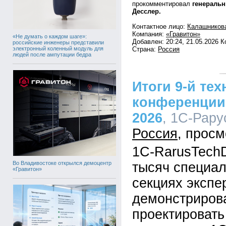
прокомментировал
генеральн
Десслер.
Контактное лицо:
Калашников
Компания:
«Гравитон»
«Не думать о каждом шаге»:
Добавлен: 20:24, 21.05.2026 
российские инженеры представили
электронный коленный модуль для
Страна:
Россия
людей после ампутации бедра
Итоги 9-й те
конференции
2026
, 1С-Рару
Россия
1C-RarusTechD
Во Владивостоке открылся демоцентр
тысяч специал
«Гравитон»
секциях экспе
демонстрирова
проектировать