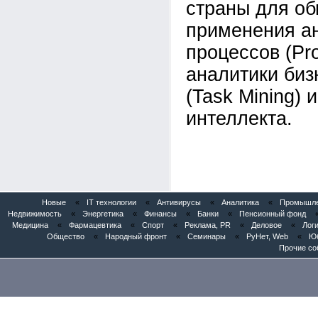
страны для о
применения ан
процессов (Pro
аналитики биз
(Task Mining) 
интеллекта.
Новые
«
IT технологии
«
Антивирусы
«
Аналитика
«
Промышлен
Недвижимость
«
Энергетика
«
Финансы
«
Банки
«
Пенсионный фонд
Медицина
«
Фармацевтика
«
Спорт
«
Реклама, PR
«
Деловое
«
Логи
Общество
«
Народный фронт
«
Семинары
«
РуНет, Web
«
Юб
Прочие со