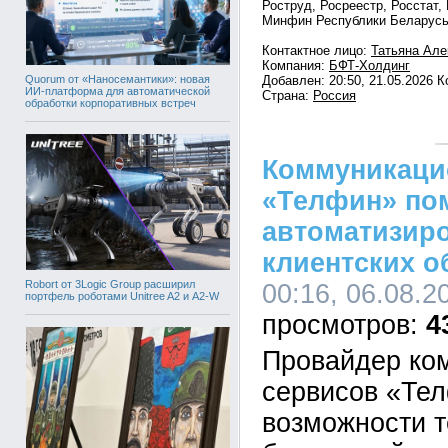
Роструд, Росреестр, Росстат
Минфин Республики Беларусь
Контактное лицо:
Татьяна Але
Компания:
БФТ-Холдинг
Quorum от «Наносемантики»: новая
Добавлен: 20:50, 21.05.2026 
ИИ-платформа для автоматической
Страна:
Россия
обработки корпоративных встреч
Коммуникаци
«Телфин» по
автоматизир
клиентских 
Robort от 3Logic Group расширил
00:16, 06.08.2
портфель роботами Unitree A2 и A2-W
4
Провайдер ко
сервисов «Те
возможности т