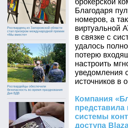
брокерской ко
Благодаря пу
номеров, а та
виртуальной 
Росгвардеец из Запорожской области
стал призером международной премии
«Мы вместе»
в связке с си
удалось полно
потерю входящ
настроить мг
уведомления 
источников в 
Росгвардейцы обеспечили
безопасность во время празднования
Дня ВДВ
Компания «Б
представила
системы конт
доступа Blaza