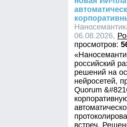
новая ИИ-пл
автоматическ
корпоративн
Наносемантика
06.08.2026,
Ро
5
«Наносеманти
российский ра
решений на о
нейросетей, п
Quorum &#821
корпоративну
автоматическо
протоколирова
встреч. Решен