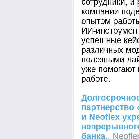
сотрудники, и
компании под
опытом работ
ИИ-инструмен
успешные кей
различных мо
полезными ла
уже помогают 
работе.
Долгосрочное
партнерство 
и Neoflex ук
непрерывного
банка.
, Neofle