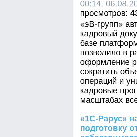
00:14, 06.08.2
4
«эВ-групп» ав
кадровый док
базе платформ
позволило в р
оформление р
сократить объ
операций и у
кадровые про
масштабах все
«1С-Рарус» н
подготовку о