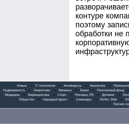
разворачивает
контуре компан
поэтому запис
обработки не 
корпоративну
инфраструктур
Новые
«
IT технологии
«
Антивирусы
«
Аналитика
«
Промышлен
Недвижимость
«
Энергетика
«
Финансы
«
Банки
«
Пенсионный фонд
Медицина
«
Фармацевтика
«
Спорт
«
Реклама, PR
«
Деловое
«
Логи
Общество
«
Народный фронт
«
Семинары
«
РуНет, Web
«
Юб
Прочие со