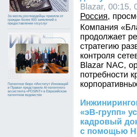
Blazar, 00:15, 
Россия
За месяц росгвардейцы приняли от
граждан более 800 заявлений о
предоставлении госуслуг
Компания «Бл
продолжает р
стратегию раз
контроля сете
Blazar NAC, о
потребности к
корпоративных
Патентное бюро «Институт Инноваций
и Права» представило AI-патентного
ассистента «POSINT» в Евразийском
патентном ведомстве
Инжиниринго
«эВ-групп» у
кадровый до
с помощью H