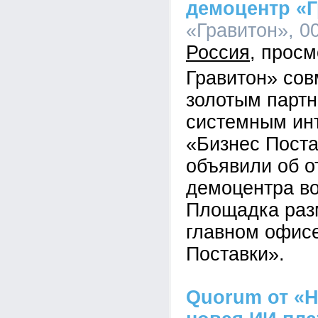
демоцентр «
«Гравитон», 00
Россия
Гравитон» сов
золотым парт
системным ин
«Бизнес Пост
объявили об о
демоцентра во
Площадка раз
главном офис
Поставки».
Quorum от «Н