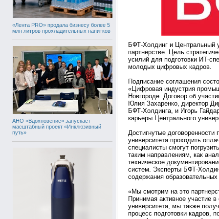
«Лента PRO» продала бизнесу более 5
млн литров прохладительных напитков
БФТ-Холдинг и Центральный 
партнерстве. Цель стратегич
усилий для подготовки ИТ-сп
молодых цифровых кадров.
Подписание соглашения сост
«Цифровая индустрия промыш
Новгороде. Договор об участи
Юлия Захаренко, директор Ди
БФТ-Холдинга, и Игорь Гайда
карьеры Центрального универ
АНО «Вдохновение» запускает
масштабный проект «Инклюзивный
Достигнутые договоренности 
путь»
университета проходить опл
специалисты смогут погрузит
таким направлениям, как анал
техническое документирован
систем. Эксперты БФТ-Холдин
содержания образовательных
«Мы смотрим на это партнерст
Принимая активное участие в
университета, мы также полу
процесс подготовки кадров, 