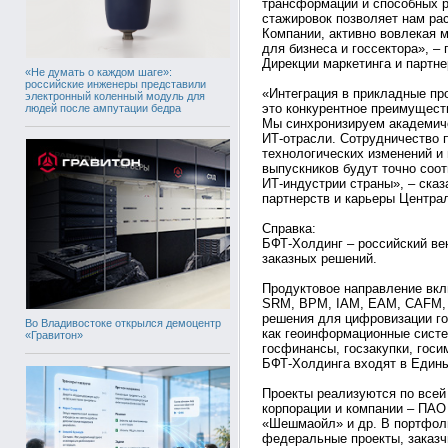
трансформации и способных 
стажировок позволяет нам ра
Компании, активно вовлекая 
для бизнеса и госсектора», –
Дирекции маркетинга и партн
«Не думать о каждом шаге»:
российские инженеры представили
«Интеграция в прикладные про
электронный коленный модуль для
это конкурентное преимущест
людей после ампутации бедра
Мы синхронизируем академич
ИТ-отрасли. Сотрудничество 
технологических изменений и 
выпускников будут точно соо
ИТ-индустрии страны», – ска
партнерств и карьеры Централ
Справка:
БФТ-Холдинг – российский ве
заказных решений.
Продуктовое направление вкл
SRM, BPM, IAM, EAM, CAFM, 
решения для цифровизации го
Во Владивостоке открылся демоцентр
как геоинформационные систе
«Гравитон»
госфинансы, госзакупки, гос
БФТ-Холдинга входят в Едины
Проекты реализуются по всей 
корпорации и компании – ПАО
«Шешмаойл» и др. В портфол
федеральные проекты, заказч