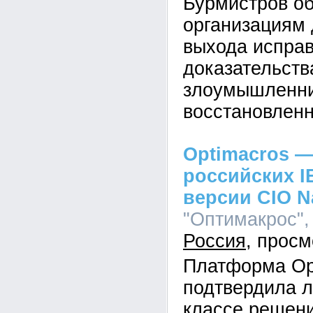
Бурмистров об
организациям 
выхода исправ
доказательств
злоумышленник
восстановленн
Optimacros —
российских I
версии CIO N
"Оптимакрос", 
Россия
Платформа Op
подтвердила л
классе решен