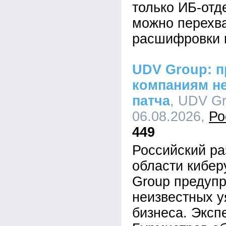
только ИБ-отд
можно перехва
расшифровки 
UDV Group: п
компаниям не
патча
, UDV Gr
06.08.2026,
Ро
449
Российский ра
области кибе
Group предупр
неизвестных у
бизнеса. Эксп