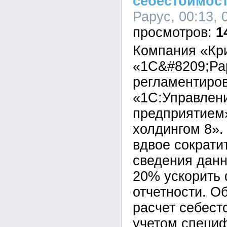
себестоимост
Рарус, 00:13, 
1
Компания «Кр
«1С&#8209;Ра
регламентиров
«1С:Управлен
предприятием
холдингом 8».
вдвое сократи
сведения данн
20% ускорить
отчетности. О
расчет себест
учетом специ