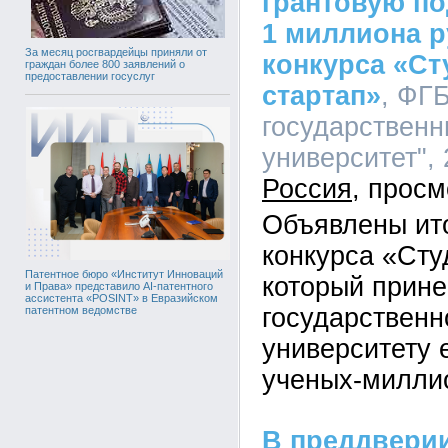
грантовую по
1 миллиона р
За месяц росгвардейцы приняли от
конкурса «Ст
граждан более 800 заявлений о
предоставлении госуслуг
стартап»
, ФГ
государственн
университет", 
Россия
Объявлены ит
конкурса «Сту
Патентное бюро «Институт Инноваций
который прине
и Права» представило AI-патентного
ассистента «POSINT» в Евразийском
государственн
патентном ведомстве
университету 
ученых-милли
В преддвери