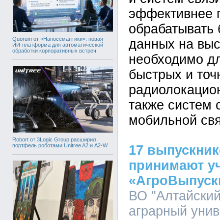
эффективнее 
обрабатывать
Quorum от «Наносемантики»: новая
данных на выс
ИИ-платформа для автоматической
обработки корпоративных встреч
необходимо дл
быстрых и точ
радиолокацион
также систем 
мобильной свя
Robort от 3Logic Group расширил
портфель роботами Unitree A2 и A2-W
17 выпускник
принимают уч
«АгроВыпуск
ВО "Алтайский
аграрный униве