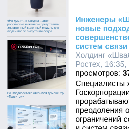
Инженеры «Ш
«Не думать о каждом шаге»:
российские инженеры представили
новые подхо
электронный коленный модуль для
людей после ампутации бедра
совершенств
систем связи
Холдинг «Шва
Ростех, 16:35,
3
Специалисты 
Госкорпорации
Во Владивостоке открылся демоцентр
«Гравитон»
прорабатываю
преодоления о
ограничений 
и систем связ