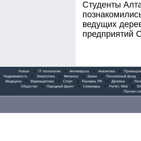
Студенты Алта
познакомились
ведущих дере
предприятий 
Новые
«
IT технологии
«
Антивирусы
«
Аналитика
«
Промышлен
Недвижимость
«
Энергетика
«
Финансы
«
Банки
«
Пенсионный фонд
Медицина
«
Фармацевтика
«
Спорт
«
Реклама, PR
«
Деловое
«
Логи
Общество
«
Народный фронт
«
Семинары
«
РуНет, Web
«
Юб
Прочие со