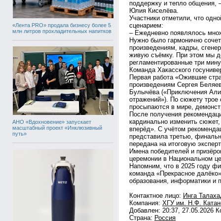
поддержку и тепло общения, 
Юлия Киселёва.
Участники отметили, что одно
сценарием:
«Лента PRO» продала бизнесу более 5
млн литров прохладительных напитков
– Ежедневно появлялось множ
Нужно было гармонично сочет
произведениям, кадры, сгене
живую съёмку. При этом мы 
регламентированные три мину
Команда Хакасского госуниве
Первая работа «Ожившие стр
произведениям Сергея Беляе
Булычёва («Приключения Алис
отражений»). По сюжету трое 
просыпаются в мире, демонс
После получения рекомендаци
кардинально изменить сюжет,
АНО «Вдохновение» запускает
масштабный проект «Инклюзивный
вперёд». С учётом рекоменда
путь»
представила третью, финальн
передана на итоговую эксперт
Имена победителей и призёро
церемонии в Национальном це
Напомним, что в 2025 году фи
команда «Прекрасное далёко»
образования, информатики и п
Контактное лицо:
Инга Талаха
Компания:
ХГУ им. Н.Ф. Ката
Добавлен: 20:37, 27.05.2026 
Страна:
Россия