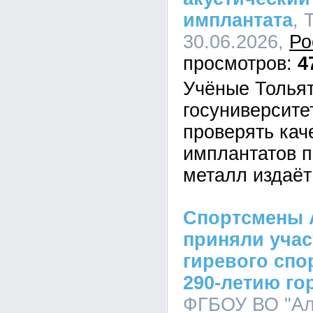
имплантата
, 
30.06.2026,
Ро
4
Учёные Тольят
госуниверсите
проверять кач
имплантатов п
металл издаёт
Спортсмены 
приняли учас
гиревого спо
290-летию го
ФГБОУ ВО "Ал