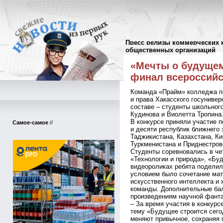
Пресс релизы коммерческих 
Пресс-релизы
//
общественных организаций
«Мечты о будущем
финал всероссийс
Команда «Прайм» колледжа пе
и права Хакасского госунивер
составе – студенты школьно
Кудинова и Виолетта Тропина
В конкурсе приняли участие п
Самое-самое
//
и десяти республик ближнего 
Таджикистана, Казахстана, К
Туркменистана и Приднестров
Студенты соревновались в че
«Технологии и природа», «Бу
видеороликах ребята подели
условием было сочетание ма
искусственного интеллекта и 
команды. Дополнительные ба
произведениям научной фанта
– За время участия в конкурс
тему «Будущее строится сегод
меняют привычное, сохраняя 