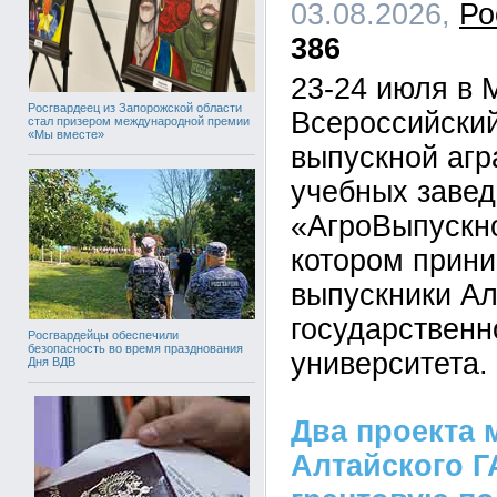
03.08.2026,
Ро
386
23-24 июля в 
Росгвардеец из Запорожской области
Всероссийский
стал призером международной премии
«Мы вместе»
выпускной аг
учебных завед
«АгроВыпускно
котором прин
выпускники Ал
государственн
Росгвардейцы обеспечили
безопасность во время празднования
университета.
Дня ВДВ
Два проекта
Алтайского Г