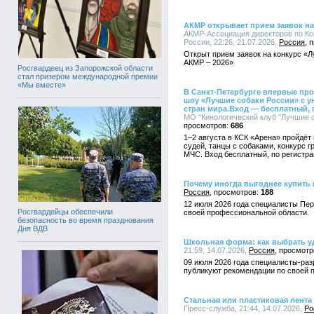
АКМР открывает прием заявок на
АКМР-Ассоциация директоров по К
России, 22:26, 21.07.2026,
Россия
Открыт прием заявок на конкурс «
АКМР – 2026»
Росгвардеец из Запорожской области
стал призером международной премии
«Мы вместе»
В Санкт-Петербурге впервые пр
шоу «Лучшие собаки России» с у
стран мира.Вход — бесплатный, 
МО "Кинологический клуб "Лучшие со
686
1–2 августа в КСК «Арена» пройдёт
судей, танцы с собаками, конкурс 
МЧС. Вход бесплатный, по регистра
Почему иногда выгоднее купить
Россия
188
12 июля 2026 года специалисты Пе
Росгвардейцы обеспечили
своей профессиональной области.
безопасность во время празднования
Дня ВДВ
Школьная форма: как выбрать у
21:59, 14.07.2026,
Россия
09 июля 2026 года специалисты-раз
публикуют рекомендации по своей 
Стальная или пластиковая лента
Пресс-служба, 21:44, 14.07.2026,
Ро