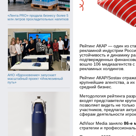
«Лента PRO» продала бизнесу более 5
млн литров прохладительных напитков
Рейтинг АКАР — один из ст
рекламной индустрии Росси
устойчивость и динамику ра
подтвержденных финансовых
вошло 106 медиаагентств с
рекламных холдингов.
АНО «Вдохновение» запускает
Рейтинг АКАР/Sostav отраж
масштабный проект «Инклюзивный
крупнейшие агентства, а их
путь»
средний бизнес.
Методология рейтинга разр
входят представители круп
позволяет видеть не только
участников, предлагая акт
сферам деятельности игрок
AdVisor Media заняло
86‑е 
стратегии и профессиональ