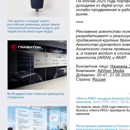
По итогам 2025 года портф
доходами от digital-услуг, ч
онлайн-продвижения и рабо
рынке.
«Не думать о каждом шаге»:
*****
российские инженеры представили
электронный коленный модуль для
Рекламное агентство полн
людей после ампутации бедра
разрабатывает и реализу
продвижения крупных брендов
Агентство руководит ком
Азиатского союза промыш
а, а также входит в состав
агентств (ARDA) и АКАР.
Контактное лицо:
Надежда З
Компания:
AdVisor Media
Добавлен: 20:47, 27.05.202
Страна:
Россия
Во Владивостоке открылся демоцентр
«Гравитон»
«Лента PRO» продала бизнесу б
напитков
, Лента PRO, 00:07, 06.08
За апрель–июль 2026 года клиенты 
бизнеса «Лента PRO» приобрели бо
напитков.
Регистрация компании в Гонконг
международного бизнеса
, Пресс-