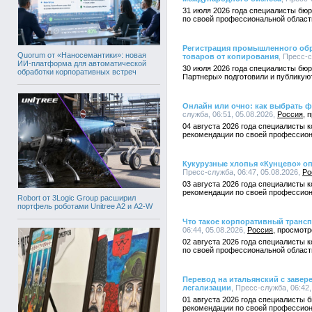
31 июля 2026 года специалисты бю
по своей профессиональной област
Регистрация промышленного обра
Quorum от «Наносемантики»: новая
товаров от копирования
, Пресс-с
ИИ-платформа для автоматической
30 июля 2026 года специалисты бюр
обработки корпоративных встреч
Партнеры» подготовили и публикую
Онлайн или очно: как выбрать ф
служба, 06:51, 05.08.2026,
Россия
04 августа 2026 года специалисты 
рекомендации по своей профессион
Кукурузные хлопья «Кунцево» оп
Пресс-служба, 06:47, 05.08.2026,
Ро
03 августа 2026 года специалисты 
рекомендации по своей профессион
Robort от 3Logic Group расширил
портфель роботами Unitree A2 и A2-W
Что такое корпоративный трансп
06:44, 05.08.2026,
Россия
02 августа 2026 года специалисты 
по своей профессиональной област
Перевод на итальянский с завер
легализации
, Пресс-служба, 06:42,
01 августа 2026 года специалисты 
рекомендации по своей профессион