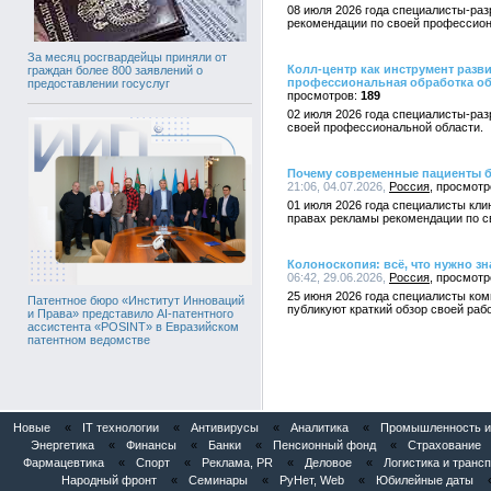
08 июля 2026 года специалисты-раз
рекомендации по своей профессион
За месяц росгвардейцы приняли от
Колл-центр как инструмент разв
граждан более 800 заявлений о
профессиональная обработка о
предоставлении госуслуг
189
02 июля 2026 года специалисты-раз
своей профессиональной области.
Почему современные пациенты б
21:06, 04.07.2026,
Россия
01 июля 2026 года специалисты кли
правах рекламы рекомендации по с
Колоноскопия: всё, что нужно з
06:42, 29.06.2026,
Россия
25 июня 2026 года специалисты ком
Патентное бюро «Институт Инноваций
публикуют краткий обзор своей раб
и Права» представило AI-патентного
ассистента «POSINT» в Евразийском
патентном ведомстве
Новые
«
IT технологии
«
Антивирусы
«
Аналитика
«
Промышленность и
Энергетика
«
Финансы
«
Банки
«
Пенсионный фонд
«
Страхование
Фармацевтика
«
Спорт
«
Реклама, PR
«
Деловое
«
Логистика и транс
Народный фронт
«
Семинары
«
РуНет, Web
«
Юбилейные даты