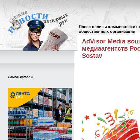
Пресс релизы коммерческих 
Пресс-релизы
//
общественных организаций
AdVisor Media вош
медиаагентств Ро
Sostav
Самое-самое
//