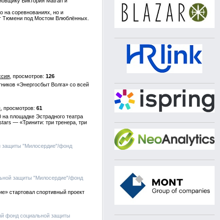
новщику Виктория Matran и
о на соревнованиях, но и
ет Тюмени под Мостом Влюблённых.
ссия
126
тников «Энергосбыт Волга» со всей
я
61
0 на площадке Эстрадного театра
ars — «Тринити: три тренера, три
й защиты "Милосердие"/фонд
льной защиты "Милосердие"/фонд
ие» стартовал спортивный проект
ый фонд социальной защиты