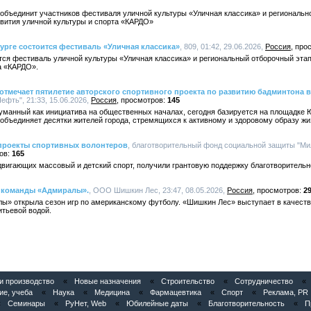
 объединит участников фестиваля уличной культуры «Уличная классика» и регионально
вития уличной культуры и спорта «КАРДО»
урге состоится фестиваль «Уличная классика»
, 809, 01:42, 29.06.2026,
Россия
ится фестиваль уличной культуры «Уличная классика» и региональный отборочный эт
а «КАРДО».
тмечает пятилетие авторского спортивного проекта по развитию бадминтона 
фть", 21:33, 15.06.2026,
Россия
145
уманный как инициатива на общественных началах, сегодня базируется на площадке 
объединяет десятки жителей города, стремящихся к активному и здоровому образу жи
проекты спортивных волонтеров
, благотворительный фонд социальной защиты "Ми
165
двигающих массовый и детский спорт, получили грантовую поддержку благотворитель
 команды «Адмиралы».
, ООО Шишкин Лес, 23:47, 08.05.2026,
Россия
2
ы» открыла сезон игр по американскому футболу. «Шишкин Лес» выступает в качестве
итьевой водой.
 производство
«
Новые назначения
«
Строительство
«
Сотрудничество
«
ие, учеба
«
Наука
«
Медицина
«
Фармацевтика
«
Спорт
«
Реклама, PR
«
Семинары
«
РуНет, Web
«
Юбилейные даты
«
Благотворительность
«
П