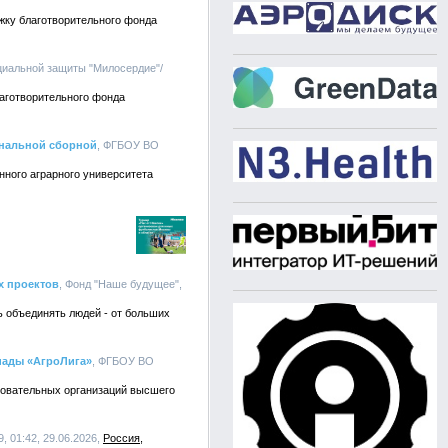
жку благотворительного фонда
циальной защиты "Милосердие"/
лаготворительного фонда
ональной сборной
, ФГБОУ ВО
нного аграрного университета
х проектов
, Фонд "Наше будущее",
ь объединять людей - от больших
иады «АгроЛига»
, ФГБОУ ВО
зовательных организаций высшего
9, 01:42, 29.06.2026,
Россия