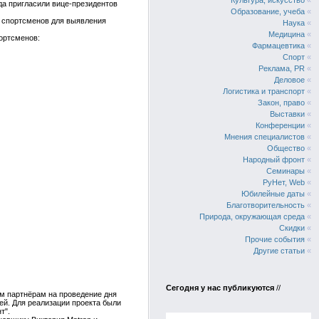
Культура, искусство
«
да пригласили вице-президентов
Образование, учеба
«
г спортсменов для выявления
Наука
«
Медицина
«
ортсменов:
Фармацевтика
«
Спорт
«
Реклама, PR
«
Деловое
«
Логистика и транспорт
«
Закон, право
«
Выставки
«
Конференции
«
Мнения специалистов
«
Общество
«
Народный фронт
«
Семинары
«
РуНет, Web
«
Юбилейные даты
«
Благотворительность
«
Природа, окружающая среда
«
Скидки
«
Прочие события
«
Другие статьи
«
Сегодня у нас публикуются
//
им партнёрам на проведение дня
ей. Для реализации проекта были
т".