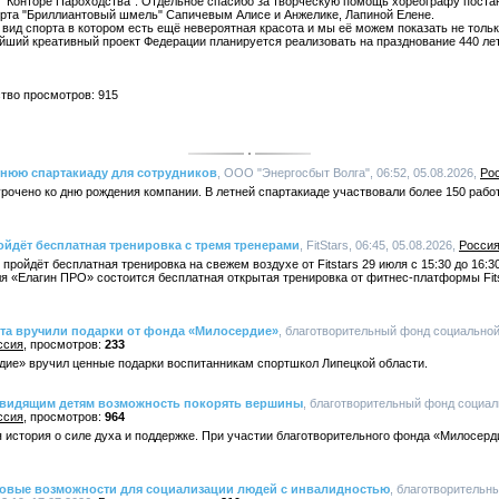
 "Конторе Пароходства". Отдельное спасибо за творческую помощь хореографу поста
рта "Бриллиантовый шмель" Сапичевым Алисе и Анжелике, Лапиной Елене.
вид спорта в котором есть ещё невероятная красота и мы её можем показать не тольк
йший креативный проект Федерации планируется реализовать на празднование 440 л
ство просмотров: 915
тнюю спартакиаду для сотрудников
, ООО "Энергосбыт Волга", 06:52, 05.08.2026,
Ро
очено ко дню рождения компании. В летней спартакиаде участвовали более 150 рабо
ойдёт бесплатная тренировка с тремя тренерами
, FitStars, 06:45, 05.08.2026,
Росси
ройдёт бесплатная тренировка на свежем воздухе от Fitstars 29 июля с 15:30 до 16:3
я «Елагин ПРО» состоится бесплатная открытая тренировка от фитнес-платформы Fitst
та вручили подарки от фонда «Милосердие»
, благотворительный фонд социально
ссия
233
ие» вручил ценные подарки воспитанникам спортшкол Липецкой области.
овидящим детям возможность покорять вершины
, благотворительный фонд социа
ссия
964
 история о силе духа и поддержке. При участии благотворительного фонда «Милосерд
овые возможности для социализации людей с инвалидностью
, благотворительн