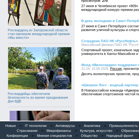
270
27 июня в Челябинске проект «809»
международной конкурс-премии раз
В день молодежи в Санкт-Петерб
27 июня в Санкт-Петербурге состо
развития уличной культуры и спорт
Росгвардеец из Запорожской области
стал призером международной премии
«Мы вместе»
Сотрудник ПАО НК «РуссНефть» о
Мансийский филиал ПАО НК "РуссНе
Спортивный проект, изначально зад
университета в Ханты-Мансийске и 
Фонд «Милосердие» поддержал 
21:24, 15.06.2026,
Россия
Десять волонтерских проектов, про
«Шишкин Лес» - водный партнер
В Новороссийске команда «Адмирал
Росгвардейцы обеспечили
обеспечивая спортсменов чистой п
безопасность во время празднования
Дня ВДВ
Новые
«
IT технологии
«
Антивирусы
«
Аналитика
«
Промышленность и
Страхование
«
Микрофинансы
«
Культура, искусство
«
Образован
Конференции
«
Мнения специалистов
«
Общество
«
Народный фронт