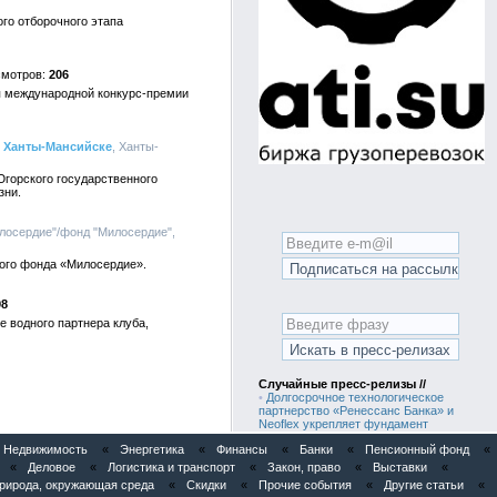
го отборочного этапа
206
ап международной конкурс-премии
в Ханты-Мансийске
, Ханты-
Югорского государственного
зни.
лосердие"/фонд "Милосердие",
ного фонда «Милосердие».
98
 водного партнера клуба,
Случайные пресс-релизы //
•
Долгосрочное технологическое
партнерство «Ренессанс Банка» и
Neoflex укрепляет фундамент
непрерывного развития бизнеса банка.
Недвижимость
«
Энергетика
«
Финансы
«
Банки
«
Пенсионный фонд
«
•
Десерт со смыслом: от Palmira Art
Hotel «С любовью» для подопечных
«
Деловое
«
Логистика и транспорт
«
Закон, право
«
Выставки
«
фонда «Найди семью»
рирода, окружающая среда
«
Скидки
«
Прочие события
«
Другие статьи
«
•
Россиян приглашают попасть в