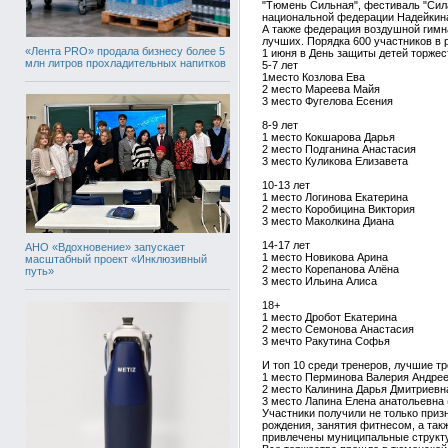
"Тюмень Сильная", фестиваль "Сила
национальной федерации Надейкина
А также федерация воздушной гимна
лучших. Порядка 600 участников в 
«Лента PRO» продала бизнесу более 5
1 июня в День защиты детей торжес
млн литров прохладительных напитков
5-7 лет
1место Козлова Ева
2 место Мареева Майя
3 место Фугелова Есения
8-9 лет
1 место Кокшарова Дарья
2 место Подганина Анастасия
3 место Куликова Елизавета
10-13 лет
1 место Логинова Екатерина
2 место Коробицина Виктория
3 место Маколкина Диана
14-17 лет
АНО «Вдохновение» запускает
1 место Новикова Арина
масштабный проект «Инклюзивный
2 место Корепанова Алёна
путь»
3 место Ильина Алиса
18+
1 место Дробот Екатерина
2 место Семонова Анастасия
3 мечто Ракутина Софья
И топ 10 среди тренеров, лучшие тр
1 место Перминова Валерия Андрее
2 место Калинина Дарья Дмитриевн
3 место Лапина Елена анатольевна
Участники получили не только приз
рождения, занятия фитнесом, а так
привлечены муниципальные структу