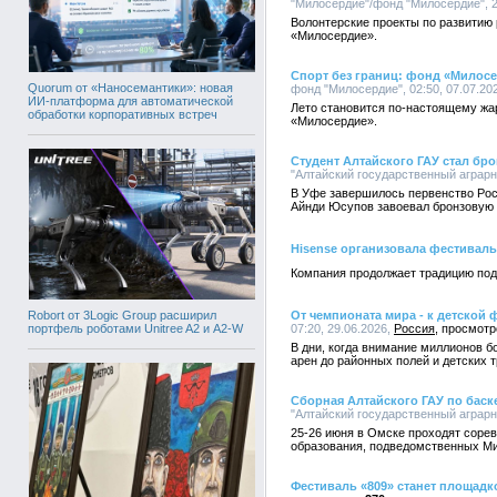
"Милосердие"/фонд "Милосердие", 2
Волонтерские проекты по развитию
«Милосердие».
Спорт без границ: фонд «Милосе
Quorum от «Наносемантики»: новая
фонд "Милосердие", 02:50, 07.07.20
ИИ-платформа для автоматической
Лето становится по-настоящему жар
обработки корпоративных встреч
«Милосердие».
Студент Алтайского ГАУ стал бр
"Алтайский государственный аграрны
В Уфе завершилось первенство Росси
Айнди Юсупов завоевал бронзовую
Hisense организовала фестивал
Компания продолжает традицию под
Robort от 3Logic Group расширил
От чемпионата мира - к детской
портфель роботами Unitree A2 и A2-W
07:20, 29.06.2026,
Россия
В дни, когда внимание миллионов б
арен до районных полей и детских 
Сборная Алтайского ГАУ по баск
"Алтайский государственный аграрны
25-26 июня в Омске проходят соре
образования, подведомственных Ми
Фестиваль «809» станет площадк