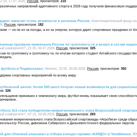
2:19, 17.07.2026,
Россия
210
 различных направлений адаптивного спорта в 2026 году получили финансовую поддер
рдие» зажигает огонь активности в регионах России
, благотворительный фонд со
26,
Россия
182
ким — но не из-за погоды, а из-за энергии, которую дарят спортивные праздники от б
онзовым призером чемпионата России по грэпплингу-ги и вошел в состав наци
й университет", 21:35, 04.07.2026,
Россия
325
и по грэпплингу и грэпплингу-ги, по итогам которого студент Алтайского государстве
 медаль.
ь футбола в Подмосковье
, Hisense, 22:55, 30.06.2026,
Россия
392
держки спортивных мероприятий по всему миру
 футбольной школе: более 500 школ получат новые возможности для социальны
326
олельщиков приковано к чемпионату мира, футбол вновь показывает свою способност
тренировок.
етболу 3х3 стала победителем межрегионального этапа Всероссийской спартак
й университет", 07:15, 29.06.2026,
Россия
283
внования межрегионального этапа Всероссийской спартакиады «АгроЛига» среди обра
нсельхозу России, дивизиона Сибирского и Дальневосточного федеральных округов.
ой для «Уличной классики» и отбора конкурс-премии «КАРДО» в Челябинске
, 80