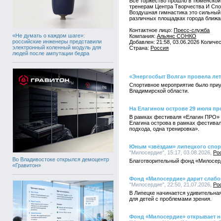
Все торжество прошло в тюменской
тренерам Центра Творчества И Спо
Воздушная гимнастика это сильный 
различных площадках города ближа
Контактное лицо:
Пресс-служба
«Не думать о каждом шаге»:
Компания:
Альянс СОНКО
российские инженеры представили
Добавлен: 21:58, 03.06.2026 Количе
электронный коленный модуль для
Страна:
Россия
людей после ампутации бедра
«Энергосбыт Волга» провела ле
Спортивное мероприятие было приур
Владимирской области.
На Елагином острове 29 июля пр
В рамках фестиваля «Елагин ПРО» п
Елагина острова в рамках фестивал
подхода, одна тренировка».
Юным «звёздам» липецкого спор
"Милосердие", 15:17, 03.08.2026,
Ро
Во Владивостоке открылся демоцентр
Благотворительный фонд «Милосерд
«Гравитон»
Фонд «Милосердие» дарит слаб
"Милосердие", 22:50, 21.07.2026,
Ро
В Липецке начинается удивительная
для детей с проблемами зрения.
Фонд «Милосердие» открывает н