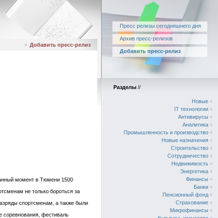
Пресс релизы сегодняшнего дня
Архив пресс-релизов
»
Добавить пресс-релиз
Добавить пресс-релиз
Разделы
//
Новые
«
IT технологии
«
Антивирусы
«
Аналитика
«
Промышленность и производство
«
Новые назначения
«
Строительство
«
Сотрудничество
«
Недвижимость
«
Энергетика
«
Финансы
«
данный момент в Тюмени 1500
Банки
«
ртсменам не только бороться за
Пенсионный фонд
«
Страхование
«
разряды спортсменам, а также были
Микрофинансы
«
ые соревнования, фестиваль