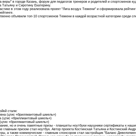
 веры" в городе Казань, форум для педагогов тренеров и родителей и спортсменов ку
 Татьяну и Сиротину Екатерину.
стике в этом году реализовала проект "Лига воздух Тюмени" и сформировала рейтин
рейтинге.
твенно объявили топ-10 спортсменов Тюмени в каждой возрастной категории среди сп
ойкй стали:
вна (цтис «бриллиантовый шмель»)
а (цтис «бриллиантовый шмель»)
 (цтис «бриллиантовый шмель»)
нание, но и очень памятные призы - планшеты ноутбуки наушники сертификаты к наш
же главным призом стал ноутбук. Автор проекта Костинская Татьяна и Костинский Андр
ры, а также коммерческие - главным спонсором стал застройщик "Баланс Девелопмен