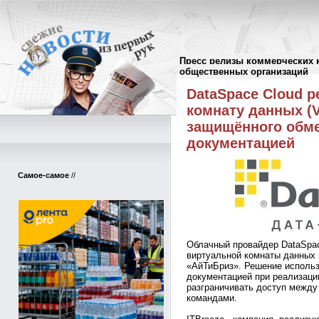
Пресс релизы коммерческих 
Пресс-релизы
//
общественных организаций
DataSpace Cloud 
комнату данных (V
защищённого обм
документацией
Самое-самое
//
Облачный провайдер DataSpac
виртуальной комнаты данных
«АйТиБриз». Решение использ
документацией при реализаци
разграничивать доступ между
командами.