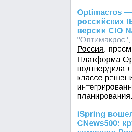
Optimacros —
российских I
версии CIO N
"Оптимакрос", 
Россия
Платформа Op
подтвердила л
классе решен
интегрированн
планирования
iSpring воше
CNews500: кр