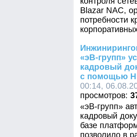
контроля сете
Blazar NAC, о
потребности к
корпоративных
Инжиниринго
«эВ-групп» у
кадровый до
с помощью H
00:14, 06.08.2
3
«эВ-групп» ав
кадровый док
базе платформ
позволило в р