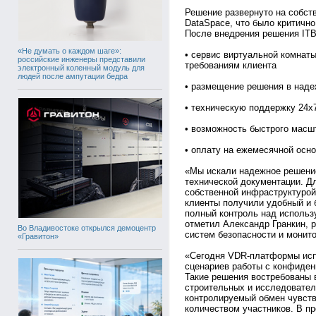
Решение развернуто на собст
DataSpace, что было критично
После внедрения решения ITB
«Не думать о каждом шаге»:
• сервис виртуальной комнат
российские инженеры представили
требованиям клиента
электронный коленный модуль для
людей после ампутации бедра
• размещение решения в наде
• техническую поддержку 24х
• возможность быстрого масш
• оплату на ежемесячной осно
«Мы искали надежное решени
технической документации. Д
собственной инфраструктуро
клиенты получили удобный и б
полный контроль над использ
отметил Александр Гранкин, 
Во Владивостоке открылся демоцентр
систем безопасности и монит
«Гравитон»
«Сегодня VDR-платформы исп
сценариев работы с конфиде
Такие решения востребованы
строительных и исследователь
контролируемый обмен чувст
количеством участников. В пр