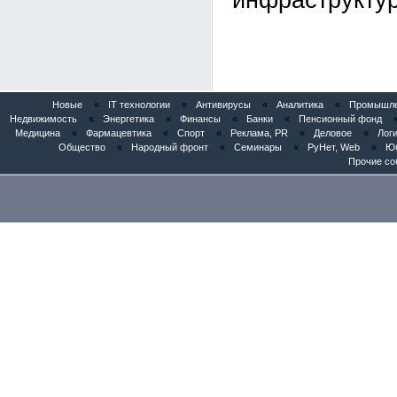
инфраструктур
Новые
«
IT технологии
«
Антивирусы
«
Аналитика
«
Промышлен
Недвижимость
«
Энергетика
«
Финансы
«
Банки
«
Пенсионный фонд
Медицина
«
Фармацевтика
«
Спорт
«
Реклама, PR
«
Деловое
«
Логи
Общество
«
Народный фронт
«
Семинары
«
РуНет, Web
«
Юб
Прочие со