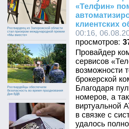
«Телфин» по
автоматизир
клиентских 
Росгвардеец из Запорожской области
00:16, 06.08.2
стал призером международной премии
«Мы вместе»
3
Провайдер ко
сервисов «Те
возможности т
брокерской ко
Благодаря пу
Росгвардейцы обеспечили
безопасность во время празднования
Дня ВДВ
номеров, а та
виртуальной 
в связке с си
удалось полно