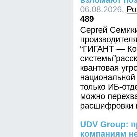
взломают по
06.08.2026,
Ро
489
Сергей Семик
производител
“ГИГАНТ — Ко
системы”расск
квантовая угр
национальной 
только ИБ-отд
можно перехва
расшифровки 
UDV Group: п
компаниям не