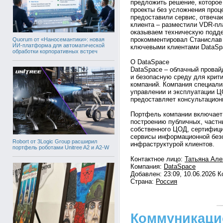
предложить решение, которое
проекты без усложнения проц
предоставили сервис, отвеч
клиента – разместили VDR-пл
оказываем техническую подде
прокомментировал Станислав 
Quorum от «Наносемантики»: новая
ИИ-платформа для автоматической
ключевыми клиентами DataSp
обработки корпоративных встреч
О DataSpace
DataSpace – облачный провай
и безопасную среду для крит
компаний. Компания специали
управлении и эксплуатации ЦО
предоставляет консультацион
Портфель компании включает 
построению публичных, частн
собственного ЦОД, сертифициров
сервисы информационной безо
Robort от 3Logic Group расширил
инфраструктурой клиентов.
портфель роботами Unitree A2 и A2-W
Контактное лицо:
Татьяна Але
Компания:
DataSpace
Добавлен: 23:09, 10.06.2026 
Страна:
Россия
Коммуникаци