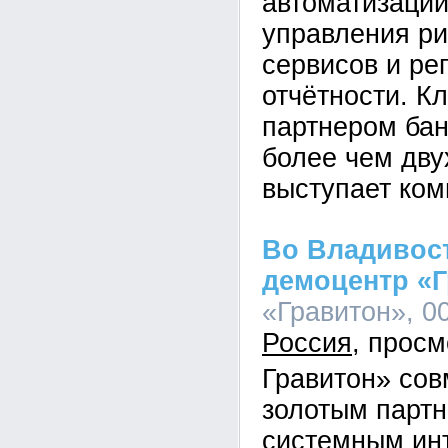
автоматизации
управления ри
сервисов и ре
отчётности. К
партнером бан
более чем дву
выступает ком
Во Владивос
демоцентр «
«Гравитон», 00
Россия
Гравитон» сов
золотым парт
системным ин