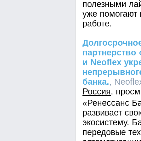
полезными ла
уже помогают 
работе.
Долгосрочное
партнерство 
и Neoflex ук
непрерывного
банка.
, Neofle
Россия
«Ренессанс Б
развивает св
экосистему. Б
передовые тех