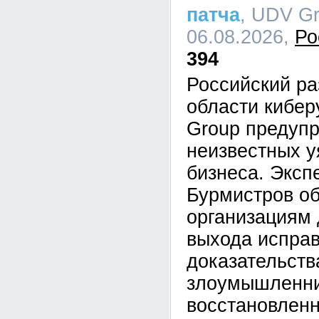
патча
, UDV Gr
06.08.2026,
Ро
394
Российский ра
области кибе
Group предупр
неизвестных у
бизнеса. Эксп
Бурмистров об
организациям 
выхода исправ
доказательств
злоумышленник
восстановленн