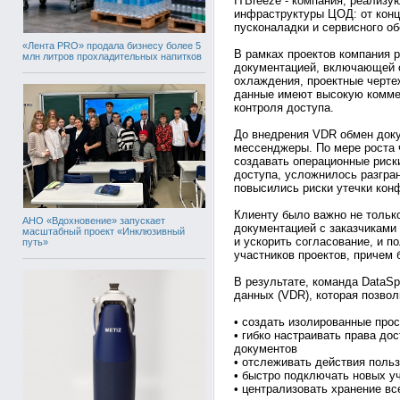
ITBreeze - компания, реализ
инфраструктуры ЦОД: от конц
пусконаладки и сервисного о
«Лента PRO» продала бизнесу более 5
В рамках проектов компания р
млн литров прохладительных напитков
документацией, включающей 
охлаждения, проектные черте
данные имеют высокую коммер
контроля доступа.
До внедрения VDR обмен доку
мессенджеры. По мере роста 
создавать операционные риск
доступа, усложнилось разгран
повысились риски утечки ко
Клиенту было важно не тольк
АНО «Вдохновение» запускает
документацией с заказчиками 
масштабный проект «Инклюзивный
и ускорить согласование, и п
путь»
участников проектов, причем
В результате, команда DataS
данных (VDR), которая позвол
• создать изолированные прос
• гибко настраивать права до
документов
• отслеживать действия польз
• быстро подключать новых у
• централизовать хранение вс