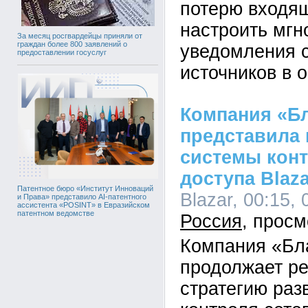
потерю входящ
настроить мг
За месяц росгвардейцы приняли от
граждан более 800 заявлений о
уведомления 
предоставлении госуслуг
источников в 
Компания «Б
представила
системы конт
доступа Blaza
Патентное бюро «Институт Инноваций
Blazar, 00:15, 
и Права» представило AI-патентного
ассистента «POSINT» в Евразийском
патентном ведомстве
Россия
Компания «Бл
продолжает р
стратегию раз