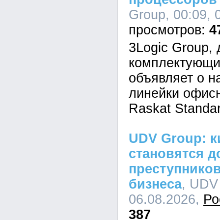
Group, 00:09, 
4
3Logic Group,
комплектующи
объявляет о н
линейки офис
Raskat Standar
UDV Group: к
становятся д
преступников
бизнеса
, UDV
06.08.2026,
Ро
387