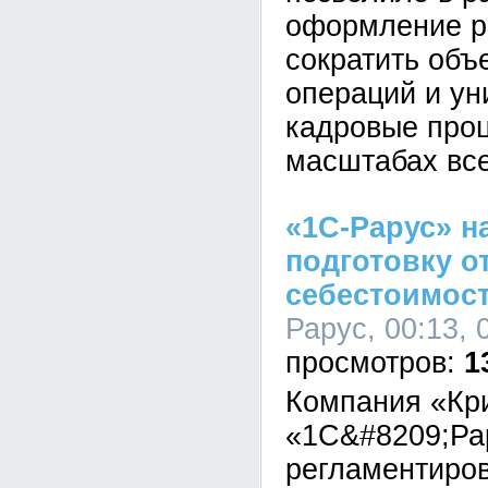
оформление р
сократить объ
операций и у
кадровые про
масштабах все
«1С-Рарус» н
подготовку о
себестоимост
Рарус, 00:13, 
1
Компания «Кр
«1С&#8209;Ра
регламентиров