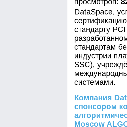
8
DataSpace, у
сертификацию 
стандарту PCI
разработанно
стандартам бе
индустрии пла
SSC), учрежд
международн
системами.
Компания Da
спонсором к
алгоритмичес
Moscow ALGO