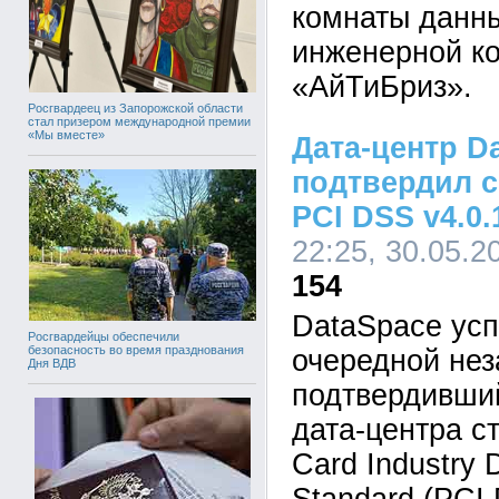
комнаты данн
инженерной к
«АйТиБриз».
Росгвардеец из Запорожской области
стал призером международной премии
«Мы вместе»
Дата-центр D
подтвердил с
PCI DSS v4.0.
22:25, 30.05.2
154
DataSpace ус
Росгвардейцы обеспечили
безопасность во время празднования
очередной нез
Дня ВДВ
подтвердивший
дата-центра с
Card Industry 