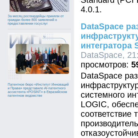
Standard (PCI
4.0.1.
За месяц росгвардейцы приняли от
граждан более 800 заявлений о
предоставлении госуслуг
DataSpace ра
инфраструкт
интегратора 
DataSpace, 21:
5
DataSpace ра
инфраструкту
Патентное бюро «Институт Инноваций
и Права» представило AI-патентного
ассистента «POSINT» в Евразийском
системного ин
патентном ведомстве
LOGIC, обесп
соответствие 
производитель
отказоустойчи