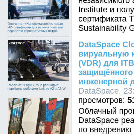
независимого 
Institute и по
сертификата Tie
Quorum от «Наносемантики»: новая
Sustainability 
ИИ-платформа для автоматической
обработки корпоративных встреч
DataSpace Cl
вируальную 
(VDR) для IT
защищённого
инженерной 
Robort от 3Logic Group расширил
DataSpace, 23:
портфель роботами Unitree A2 и A2-W
5
Облачный про
DataSpace реа
по внедрению