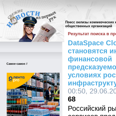
Пресс релизы коммерческих 
Поиск в пресс-релизах
//
общественных организаций
Результат поиска в пр
DataSpace Cl
становятся и
финансовой
Самое-самое
//
предсказуемо
условиях рос
инфраструкт
00:50, 29.06.2
68
Российский р