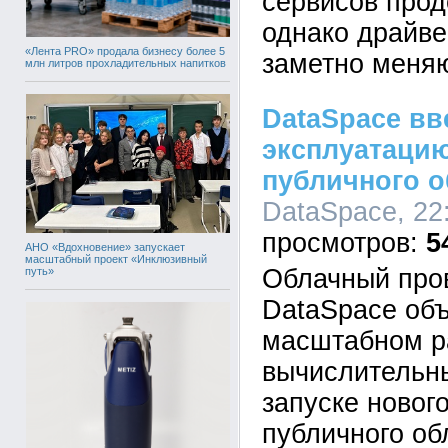
сервисов прод
однако драйве
«Лента PRO» продала бизнесу более 5
заметно меняю
млн литров прохладительных напитков
DataSpace вв
эксплуатаци
публичного о
DataSpace, 22:
5
АНО «Вдохновение» запускает
масштабный проект «Инклюзивный
Облачный про
путь»
DataSpace объ
масштабном р
вычислительн
запуске новог
публичного об