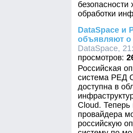
безопасности 
обработки ин
DataSpace и
объявляют о
DataSpace, 21:
2
Российская о
система РЕД 
доступна в об
инфраструкту
Cloud. Теперь
провайдера мо
российскую о
систему по мо