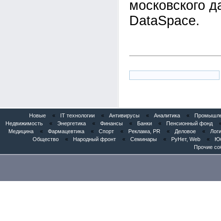
московского д
DataSpace.
Новые
«
IT технологии
«
Антивирусы
«
Аналитика
«
Промышлен
Недвижимость
«
Энергетика
«
Финансы
«
Банки
«
Пенсионный фонд
Медицина
«
Фармацевтика
«
Спорт
«
Реклама, PR
«
Деловое
«
Логи
Общество
«
Народный фронт
«
Семинары
«
РуНет, Web
«
Юб
Прочие со