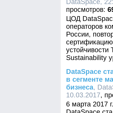
DataSpace, 22:
6
ЦОД DataSpace
операторов к
России, повто
сертификацию
устойчивости Ti
Sustainability 
DataSpace ст
в сегменте м
бизнеса
, Data
10.03.2017
6 марта 2017 
DataSpace ст