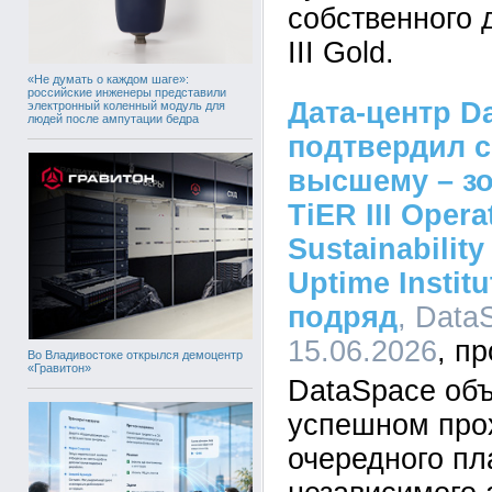
собственного 
III Gold.
«Не думать о каждом шаге»:
российские инженеры представили
Дата-центр D
электронный коленный модуль для
людей после ампутации бедра
подтвердил с
высшему – з
TiER III Opera
Sustainabilit
Uptime Instit
подряд
, Data
15.06.2026
Во Владивостоке открылся демоцентр
«Гравитон»
DataSpace объ
успешном про
очередного пл