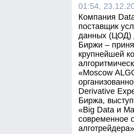
01:54, 23.12.2
Компания Dat
поставщик усл
данных (ЦОД)
Биржи – приня
крупнейшей к
алгоритмическ
«Moscow ALGO
организованно
Derivative Ex
Биржа, выступ
«Big Data и Ma
современное о
алготрейдера»