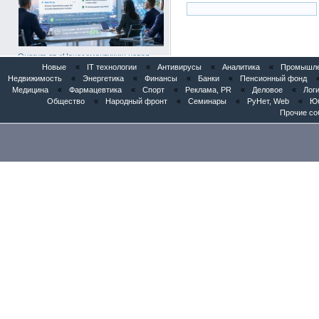
Quorum от «Наносемантики»: новая
ИИ-платформа для автоматической
Новые
«
IT технологии
«
Антивирусы
«
Аналитика
«
Промышлен
обработки корпоративных встреч
Недвижимость
«
Энергетика
«
Финансы
«
Банки
«
Пенсионный фонд
Медицина
«
Фармацевтика
«
Спорт
«
Реклама, PR
«
Деловое
«
Логи
Общество
«
Народный фронт
«
Семинары
«
РуНет, Web
«
Юб
Прочие со