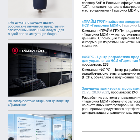
партнер SAP в России и официаль
“1С”, пополнил портфель data-реш
мастер-данными «Гармония MDM».
«ПРАЙМ ГРУП» займется внедрен
«Не думать о каждом шаге»:
НСИ «Гармония MDM»
, Гармония 
российские инженеры представили
электронный коленный модуль для
Компания «ПРАЙМ ГРУП» предложит
людей после ампутации бедра
«Гармония MDM» — импортонезавис
данными. С помощью «Гармонии MD
информации из различных источнико
компании.
«ФОРС - Центр разработки» пред
для управления НСИ «Гармония
233
Компании «ФОРС - Центр разработ
разработчик системы управления 
(НСИ), объявляют о подписании пар
Запущена партнерская програм
21:25, 28.08.2023
240
Разработчик системы управления 
Во Владивостоке открылся демоцентр
«Гармония MDM» объявил о запуске
«Гравитон»
на системных интеграторов и ИТ-ко
расширении продуктового портфел
централизации управления мастер-