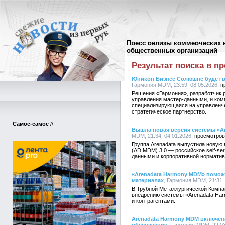
Пресс релизы коммерческих 
Поиск в пресс-релизах
//
общественных организаций
Результат поиска в пр
Юникон Бизнес Солюшнс будет в
Гармония MDM, 23:59, 08.05.2026
Решения «Гармония», разработчик р
управления мастер-данными, и ко
специализирующаяся на управленче
стратегическое партнерство.
Самое-самое
//
Вышла новая версия системы «Ar
MDM, 21:34, 04.01.2026
Группа Arenadata выпустила новую
(AD.MDM) 3.0 — российское self-se
данными и корпоративной нормати
«Arenadata Harmony MDM» помож
материалах
, Гармония MDM, 21:31,
В Трубной Металлургической Компа
внедрению системы «Arenadata Ha
и контрагентами.
Arenadata Harmony MDM включен