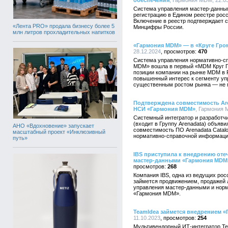
обеспечения
, Гармония MDM, 22:03
Система управления мастер-данны
регистрацию в Едином реестре рос
Включение в реестр подтверждает 
«Лента PRO» продала бизнесу более 5
Минцифры России.
млн литров прохладительных напитков
«Гармония МDМ» — в «Круге Гро
28.12.2024
470
Система управления нормативно-с
MDM» вошла в первый «MDM Круг Г
позиции компании на рынке MDM в 
повышенный интерес к сегменту у
существенным ростом рынка — не м
Подтверждена совместимость Are
НСИ «Гармония MDM»
, Гармония 
Системный интегратор и разработчи
(входит в Группу Arenadata) объяв
АНО «Вдохновение» запускает
совместимость ПО Arenadata Catal
масштабный проект «Инклюзивный
нормативно-справочной информац
путь»
IBS приступила к внедрению оте
мастер-данными «Гармония MDM
268
Компания IBS, одна из ведущих ро
займется продвижением, продажей 
управления мастер-данными и нор
«Гармония MDM».
TeamIdea займется внедрением 
11.10.2023
254
Мультивендорный ИТ-интегратор Te