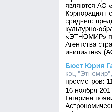
являются АО 
Корпорация по
среднего пред
культурно-обр
«ЭТНОМИР» п
Агентства стр
инициатив» (А
Бюст Юрия Га
коц "Этномир",
1
16 ноября 201
Гагарина появ
Астрономичес