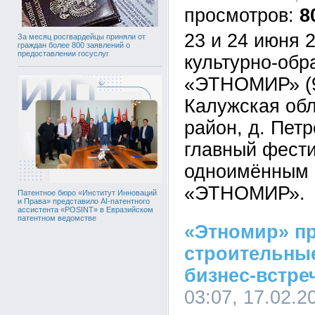
8
23 и 24 июня 2
За месяц росгвардейцы приняли от
граждан более 800 заявлений о
предоставлении госуслуг
культурно-обр
«ЭТНОМИР» (9
Калужская обл
район, д. Пет
главный фести
одноимённым 
«ЭТНОМИР».
Патентное бюро «Институт Инноваций
и Права» представило AI-патентного
ассистента «POSINT» в Евразийском
патентном ведомстве
«Этномир» п
строительны
бизнес-встреч
03:07, 17.02.2