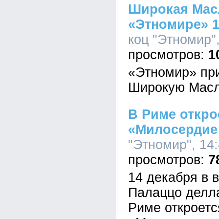
Широкая Мас
«Этномире» 1
коц "Этномир",
1
«Этномир» пр
Широкую Масл
В Риме откро
«Милосердие
"Этномир", 14:
7
14 декабря в 
Палаццо делл
Риме откроетс