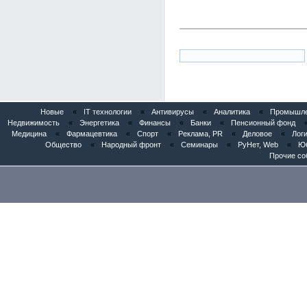
Новые
«
IT технологии
«
Антивирусы
«
Аналитика
«
Промышлен
Недвижимость
«
Энергетика
«
Финансы
«
Банки
«
Пенсионный фонд
Медицина
«
Фармацевтика
«
Спорт
«
Реклама, PR
«
Деловое
«
Логи
Общество
«
Народный фронт
«
Семинары
«
РуНет, Web
«
Юб
Прочие со