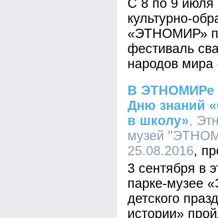
С 8 по 9 июля 
культурно-обр
«ЭТНОМИР» пр
фестиваль св
народов мира 
В ЭТНОМИРе 
Дню знаний 
в школу»
, Эт
музей "ЭТНОМИ
25.08.2016
3 сентября в 
парке-музее 
детского праз
истории» прой