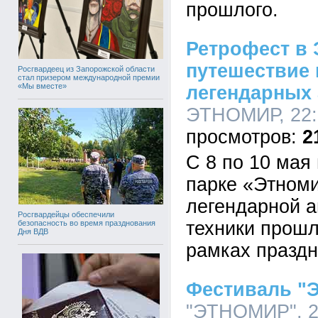
прошлого.
Ретрофест в 
путешествие 
Росгвардеец из Запорожской области
стал призером международной премии
«Мы вместе»
легендарных
ЭТНОМИР, 22:3
2
С 8 по 10 мая
парке «Этноми
легендарной 
Росгвардейцы обеспечили
техники прошл
безопасность во время празднования
Дня ВДВ
рамках празд
Фестиваль "
"ЭТНОМИР", 23