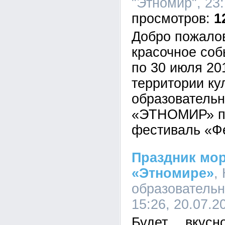
"Этномир", 23:
1
Добро пожало
красочное соб
по 30 июля 20
территории ку
образовательн
«ЭТНОМИР» пр
фестиваль «Фе
Праздник мо
«Этномире»
,
образовательн
15:26, 20.07.2
Будет… вкусно