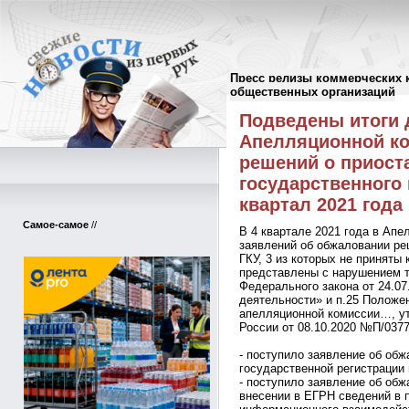
Пресс релизы коммерческих 
Пресс-релизы
//
общественных организаций
Подведены итоги 
Апелляционной ко
решений о приост
государственного 
квартал 2021 года
Самое-самое
//
В 4 квартале 2021 года в Ап
заявлений об обжаловании ре
ГКУ, 3 из которых не приняты
представлены с нарушением тр
Федерального закона от 24.0
деятельности» и п.25 Положе
апелляционной комиссии…, у
России от 08.10.2020 №П/0377
- поступило заявление об об
государственной регистрации 
- поступило заявление об обж
внесении в ЕГРН сведений в 