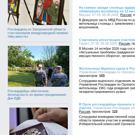
На северо-западе столицы заде
обманувших москвичку на 12 ми
Москве, 07:43, 05.08.2026,
Россия
В Дежурную часть МВД России по ра
жительница столицы с заявлением о
мошенников.
Росгвардеец из Запорожской области
стал призером международной премии
«Мы вместе»
Стартовала регистрация участн
Гарант, 07:35, 05.08.2026,
Россия
В Москве 14 октября 2026 года со
«Актуальные проблемы гражданско-
имущественного оборота», организа
Жительница Мценска сдала в Ро
Управление Росгвардии по Орловско
103
Сотрудники мценского отделения л
Управления Росгвардии по Орловск
жительницы 1961 года рождения за
Росгвардейцы обеспечили
незарегистрированного ружья.
безопасность во время празднования
Дня ВДВ
В Орле росгвардейцы приняли уч
участке
, Управление Росгвардии по 
Россия
122
Сотрудники вневедомственной охра
области приняли участие в межвед
Избирательной комиссией Орловско