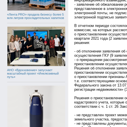
информационного взаимодейст
- заявление об обжаловании р
представленное в электронно
электронной почты, не подпи
«Лента PRO» продала бизнесу более 5
электронной подписью заявит
млн литров прохладительных напитков
В отчетном периоде состояло
комиссии, на которых рассмо
о приостановлении осуществле
квартале 2021 года (2 заявле
решения:
- об отклонении заявления о
осуществления ГКУ (9 заявлен
- о прекращении рассмотрени
приостановлении осуществлен
Решения об отклонении заявл
АНО «Вдохновение» запускает
приостановлении осуществлен
масштабный проект «Инклюзивный
о приостановлении признаны 
путь»
т.е. соответствующими основ
Федерального закона от 13.0
регистрации недвижимости» (З
Решения о приостановлении о
кадастрового учета, которые 
соответствии с ч. 1 ст. 26 Зак
- не представлен проект меже
земельного участка, предоста
- не представлены документы