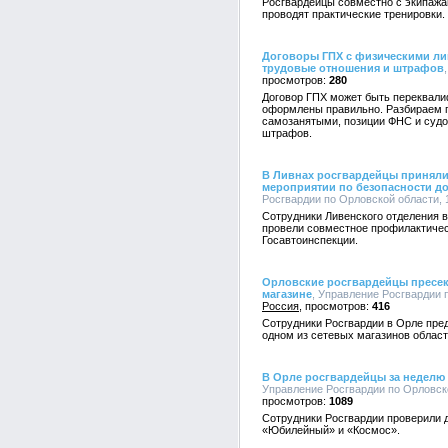
Росгвардейцы совместно с экипаж
проводят практические тренировки.
Договоры ГПХ с физическими ли
трудовые отношения и штрафов
280
Договор ГПХ может быть переквали
оформлены правильно. Разбираем п
самозанятыми, позиции ФНС и судо
штрафов.
В Ливнах росгвардейцы приняли
мероприятии по безопасности д
Росгвардии по Орловской области, 1
Сотрудники Ливенского отделения 
провели совместное профилактичес
Госавтоинспекции.
Орловские росгвардейцы пресек
магазине
, Управление Росгвардии п
Россия
416
Сотрудники Росгвардии в Орле пре
одном из сетевых магазинов област
В Орле росгвардейцы за неделю 
Управление Росгвардии по Орловско
1089
Сотрудники Росгвардии проверили д
«Юбилейный» и «Космос».