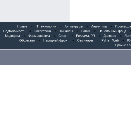
Новые
«
IT технологии
«
Антивирусы
«
Аналитика
«
Промышлен
Недвижимость
«
Энергетика
«
Финансы
«
Банки
«
Пенсионный фонд
Медицина
«
Фармацевтика
«
Спорт
«
Реклама, PR
«
Деловое
«
Логи
Общество
«
Народный фронт
«
Семинары
«
РуНет, Web
«
Юб
Прочие со