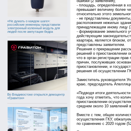
ошибки (2 заявления);
- площадь, определённая в х
превышает величину более че
относительно этого земельно
- не представлены документы
«Не думать о каждом шаге»:
расположения нежилых здани
российские инженеры представили
принадлежащем иному лицу (3
электронный коленный модуль для
- формирование земельного у
людей после ампутации бедра
действующим законодательст
квартира, является блоком, о
представлены заявителем.
Решения о прекращении рассм
решений о приостановлении о
что в орган регистрации прав
причин, послуживших основан
приостановлении, и государс
решения об осуществлении ГК
Заместитель руководителя Уп
краю, председатель Апелляци
«Подводя итоги деятельности
Во Владивостоке открылся демоцентр
года хочу отметить, что кол
«Гравитон»
приостановлении осуществлен
среднем около 10 заявлений в
Вместе с тем, общее количес
осуществления ГКУ, обжалуемы
по сравнению с 2020 годом (5