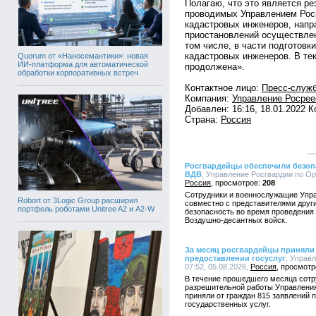
Полагаю, что это является р
проводимых Управлением Рос
кадастровых инженеров, напр
приостановлений осуществлен
том числе, в части подготов
кадастровых инженеров. В те
Quorum от «Наносемантики»: новая
ИИ-платформа для автоматической
продолжена».
обработки корпоративных встреч
Контактное лицо:
Пресс-служ
Компания:
Управление Росрее
Добавлен: 16:16, 18.01.2022 
Страна:
Россия
Росгвардейцы обеспечили безоп
ВДВ
, Управление Росгвардии по Орл
Россия
208
Сотрудники и военнослужащие Упра
Robort от 3Logic Group расширил
совместно с представителями друг
портфель роботами Unitree A2 и A2-W
безопасность во время проведения
Воздушно-десантных войск.
За месяц росгвардейцы приняли 
предоставлении госуслуг
, Управ
07:52, 05.08.2026,
Россия
В течение прошедшего месяца сотр
разрешительной работы Управления
приняли от граждан 815 заявлений 
государственных услуг.