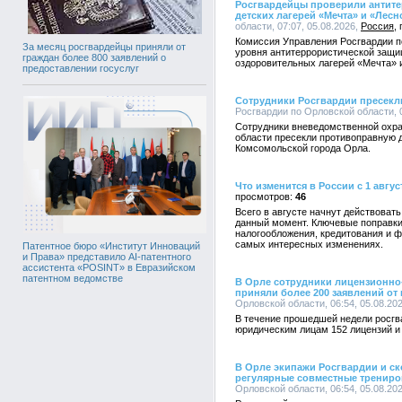
Росгвардейцы проверили антит
детских лагерей «Мечта» и «Лесн
области, 07:07, 05.08.2026,
Россия
Комиссия Управления Росгвардии п
За месяц росгвардейцы приняли от
уровня антитеррористической защи
граждан более 800 заявлений о
оздоровительных лагерей «Мечта» 
предоставлении госуслуг
Сотрудники Росгвардии пресекл
Росгвардии по Орловской области, 0
Сотрудники вневедомственной охра
области пресекли противоправную д
Комсомольской города Орла.
Что изменится в России с 1 авгус
46
Всего в августе начнут действоват
данный момент. Ключевые поправки
налогообложения, кредитования и ф
самых интересных изменениях.
Патентное бюро «Институт Инноваций
и Права» представило AI-патентного
ассистента «POSINT» в Евразийском
патентном ведомстве
В Орле сотрудники лицензионно
приняли более 200 заявлений от
Орловской области, 06:54, 05.08.20
В течение прошедшей недели росг
юридическим лицам 152 лицензий и
В Орле экипажи Росгвардии и с
регулярные совместные трениро
Орловской области, 06:54, 05.08.20