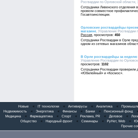
Росгвардии по Орловской области, 1
Сотрудники Ливенского отделения 
провели совместное профилактичес
Госавтоинспекции.
Орловские росгвардейцы пресек
магазине
, Управление Росгвардии п
Россия
450
Сотрудники Росгвардии в Орле пре
одном из сетевых магазинов област
В Орле росгвардейцы за неделю 
Управление Росгвардии по Орловско
1102
Сотрудники Росгвардии проверили д
«Юбилейный» и «Космос».
Новые
«
IT технологии
«
Антивирусы
«
Аналитика
«
Промышлен
Недвижимость
«
Энергетика
«
Финансы
«
Банки
«
Пенсионный фонд
Медицина
«
Фармацевтика
«
Спорт
«
Реклама, PR
«
Деловое
«
Логи
Общество
«
Народный фронт
«
Семинары
«
РуНет, Web
«
Юб
Прочие со