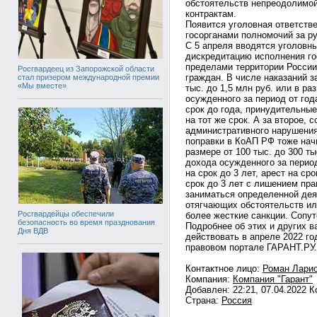
обстоятельств непреодолимо
контрактам.
Появится уголовная ответств
госорганами полномочий за р
С 5 апреля вводятся уголовн
дискредитацию исполнения го
пределами территории России
Росгвардеец из Запорожской области
граждан. В числе наказаний з
стал призером международной премии
«Мы вместе»
тыс. до 1,5 млн руб. или в р
осужденного за период от год
срок до года, принудительные
на тот же срок. А за второе,
административного нарушения
поправки в КоАП РФ тоже начн
размере от 100 тыс. до 300 ты
дохода осужденного за период
на срок до 3 лет, арест на ср
срок до 3 лет с лишением пр
заниматься определенной дея
отягчающих обстоятельств ил
Росгвардейцы обеспечили
более жесткие санкции. Сопу
безопасность во время празднования
Подробнее об этих и других 
Дня ВДВ
действовать в апреле 2022 го
правовом портале ГАРАНТ.РУ.
Контактное лицо:
Роман Лари
Компания:
Компания "Гарант"
Добавлен: 22:21, 07.04.2022 
Страна:
Россия