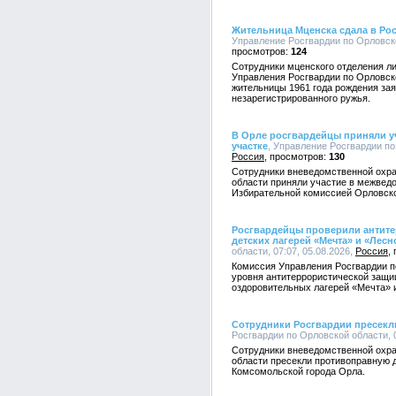
Жительница Мценска сдала в Ро
Управление Росгвардии по Орловско
124
Сотрудники мценского отделения л
Управления Росгвардии по Орловск
жительницы 1961 года рождения за
незарегистрированного ружья.
В Орле росгвардейцы приняли уч
участке
, Управление Росгвардии по 
Россия
130
Сотрудники вневедомственной охра
области приняли участие в межвед
Избирательной комиссией Орловско
Росгвардейцы проверили антит
детских лагерей «Мечта» и «Лесн
области, 07:07, 05.08.2026,
Россия
Комиссия Управления Росгвардии п
уровня антитеррористической защи
оздоровительных лагерей «Мечта» 
Сотрудники Росгвардии пресекл
Росгвардии по Орловской области, 0
Сотрудники вневедомственной охра
области пресекли противоправную д
Комсомольской города Орла.