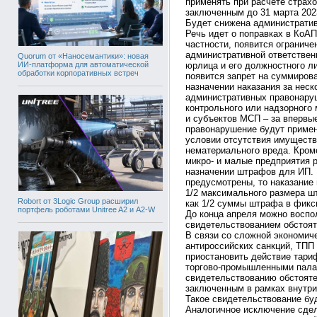
применять при расчете страх
заключенным до 31 марта 202
Будет снижена административ
Речь идет о поправках в КоАП
частности, появится огранич
административной ответствен
Quorum от «Наносемантики»: новая
ИИ-платформа для автоматической
юрлица и его должностного ли
обработки корпоративных встреч
появится запрет на суммиров
назначении наказания за нес
административных правонаруш
контрольного или надзорного
и субъектов МСП – за впервы
правонарушение будут примен
условии отсутствия имуществ
нематериального вреда. Кром
микро- и малые предприятия 
назначении штрафов для ИП.
предусмотрены, то наказание 
1/2 максимального размера ш
Robort от 3Logic Group расширил
как 1/2 суммы штрафа в фикс
портфель роботами Unitree A2 и A2-W
До конца апреля можно воспо
свидетельствованием обстоя
В связи со сложной экономич
антироссийских санкций, ТПП
приостановить действие тар
торгово-промышленными пала
свидетельствованию обстояте
заключенным в рамках внутри
Такое свидетельствование бу
Аналогичное исключение сде