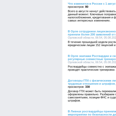
Что изменится в России с 1 авгус
80
Всего в августе начнут действоват
данный момент. Ключевые поправки
налогообложения, кредитования и ф
самых интересных изменениях.
В Орле сотрудники лицензионно
приняли более 200 заявлений от
Орловской области, 06:54, 05.08.20
В течение прошедшей недели росг
юридическим лицам 152 лицензий и
В Орле экипажи Росгвардии и с
регулярные совместные трениро
Орловской области, 06:54, 05.08.20
Росгвардейцы совместно с экипаж
проводят практические тренировки.
Договоры ГПХ с физическими ли
трудовые отношения и штрафов
330
Договор ГПХ может быть переквали
оформлены правильно. Разбираем п
самозанятыми, позиции ФНС и судо
штрафов.
В Ливнах росгвардейцы приняли
мероприятии по безопасности д