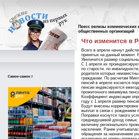
Пресс релизы коммерческих 
Пресс-релизы
//
общественных организаций
Что изменится в Р
Всего в апреле начнут дейст
принятых на данный момент. 
Увеличится размер социальны
С 1 апреля их проиндексирую
по старости, по инвалидности
родителя которых неизвестны
Самое-самое
//
гражданам. По расчетам Мин
пенсий в апреле коснется по
пенсии индексируются ежегод
прожиточного минимума пенси
Коэффициент индексации опр
году с 1 апреля размер пенси
Будут внесены корректировки
выплат в связи с рождением п
Поправки коснутся такого усл
среднедушевой доход семьи, 
величину регионального прож
населения. Ранее учитывалас
обращения за назначением ука
исключена из нормы порядка