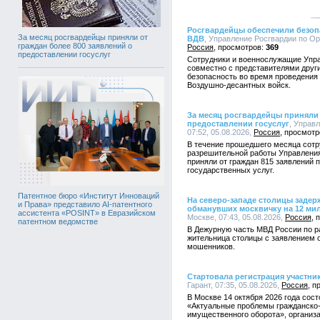
Росгвардейцы обеспечили безоп
За месяц росгвардейцы приняли от
ВДВ
, Управление Росгвардии по Орл
граждан более 800 заявлений о
Россия
369
предоставлении госуслуг
Сотрудники и военнослужащие Упра
совместно с представителями друг
безопасность во время проведения
Воздушно-десантных войск.
За месяц росгвардейцы приняли 
предоставлении госуслуг
, Управ
07:52, 05.08.2026,
Россия
В течение прошедшего месяца сотр
разрешительной работы Управления
приняли от граждан 815 заявлений 
государственных услуг.
Патентное бюро «Институт Инноваций
На северо-западе столицы заде
и Права» представило AI-патентного
обманувших москвичку на 12 ми
ассистента «POSINT» в Евразийском
Москве, 07:43, 05.08.2026,
Россия
патентном ведомстве
В Дежурную часть МВД России по ра
жительница столицы с заявлением о
мошенников.
Стартовала регистрация участн
Гарант, 07:35, 05.08.2026,
Россия
В Москве 14 октября 2026 года со
«Актуальные проблемы гражданско-
имущественного оборота», организа