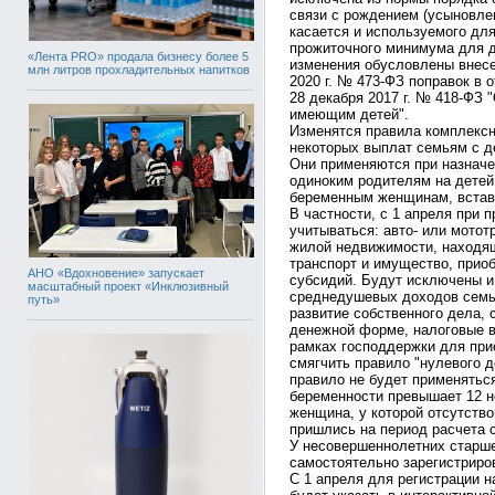
связи с рождением (усыновлен
касается и используемого дл
прожиточного минимума для д
«Лента PRO» продала бизнесу более 5
изменения обусловлены внес
млн литров прохладительных напитков
2020 г. № 473-ФЗ поправок в
28 декабря 2017 г. № 418-ФЗ
имеющим детей".
Изменятся правила комплексн
некоторых выплат семьям с 
Они применяются при назначен
одиноким родителям на детей
беременным женщинам, вставш
В частности, с 1 апреля при 
учитываться: авто- или мотот
жилой недвижимости, находящ
транспорт и имущество, прио
АНО «Вдохновение» запускает
субсидий. Будут исключены и
масштабный проект «Инклюзивный
среднедушевых доходов семьи
путь»
развитие собственного дела, 
денежной форме, налоговые в
рамках господдержки для при
смягчить правило "нулевого 
правило не будет применяться
беременности превышает 12 н
женщина, у которой отсутств
пришлись на период расчета 
У несовершеннолетних старше
самостоятельно зарегистриро
С 1 апреля для регистрации 