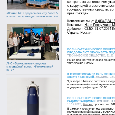
контроль за исполнением указ
с коррупцией и расточительс
государственных средств, во
прав граждан.
«Лента PRO» продала бизнесу более 5
млн литров прохладительных напитков
Контактное лицо:
8 (8342)24-1
Компания:
НФ в Республике 
Добавлен: 03:50, 31.07.2024 
Страна:
Россия
ВОЕННО-ТЕХНИЧЕСКОЕ ОБЩЕСТ
ПРОДОЛЖАЮТ ОКАЗЫВАТЬ ПОД
ТЕХНИЧЕСКОЕ ОБЩЕСТВО, 11:21, 2
Ранее Военно-техническое обществ
тактические шлемы.
АНО «Вдохновение» запускает
масштабный проект «Инклюзивный
путь»
В Москве обсудили роль женщин
защите прав семей
, ЗЮЗИНО, 22:2
9 декабря в Москве состоялся фору
организованный главой муниципаль
поддержке префектуры ЮЗАО.
ВОЕННО-ТЕХНИЧЕСКОЕ ОБЩЕСТ
РАДИОСТАНЦИЯМИ
, ВОЕННО-ТЕ
18.12.2025,
Россия
50
В рамках укрепления материально-
государственной границы, ВОЕН
существенную поддержку Воисково