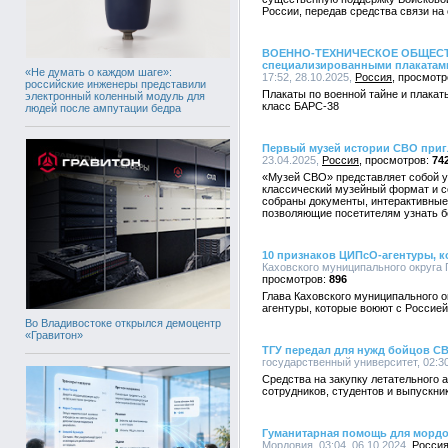
России, передав средства связи на
ВОЕННО-ТЕХНИЧЕСКОЕ ОБЩЕСТВ
специализированными плакатам
«Не думать о каждом шаге»:
17:52, 28.10.2025,
Россия
российские инженеры представили
Плакаты по военной тайне и плакат
электронный коленный модуль для
класс БАРС-38
людей после ампутации бедра
Первый музей истории СВО приг
23.04.2025,
Россия
74
«Музей СВО» представляет собой у
классический музейный формат и с
собраны документы, интерактивные
позволяющие посетителям узнать б
10 признаков ЦИПсО-агентуры, к
Каховского муниципального округа П
896
Глава Каховского муниципального 
агентуры, которые воюют с Россией
Во Владивостоке открылся демоцентр
«Гравитон»
ТГУ передал для нужд бойцов С
государственный университет, 02:30
Средства на закупку летательного
сотрудников, студентов и выпускни
Гуманитарная помощь для мордо
Мордовия, 03:04, 06.10.2024,
Росси