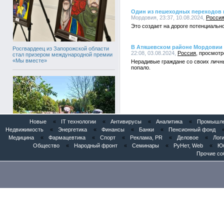
Один из пешеходных переходов в
Мордовия, 23:37, 10.08.2024,
Росси
Это создает на дороге потенциальн
В Атяшевском районе Мордовии 
Росгвардеец из Запорожской области
22:08, 03.08.2024,
Россия
стал призером международной премии
«Мы вместе»
Нерадивые граждане со своих личн
попало.
Новые
«
IT технологии
«
Антивирусы
«
Аналитика
«
Промышлен
Недвижимость
«
Энергетика
«
Финансы
«
Банки
«
Пенсионный фонд
Медицина
«
Фармацевтика
«
Спорт
«
Реклама, PR
«
Деловое
«
Логи
Общество
«
Народный фронт
«
Семинары
«
РуНет, Web
«
Юб
Росгвардейцы обеспечили
Прочие со
безопасность во время празднования
Дня ВДВ