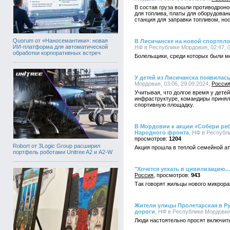
В состав груза вошли противодроно
для топлива, платы для оборудован
станция для заправки топливом, но
Quorum от «Наносемантики»: новая
В Лисичанске на новой спортпл
ИИ-платформа для автоматической
НФ в Республике Мордовия, 02:47, 
обработки корпоративных встреч
Болельщики, среди которых были м
У детей из Лисичанска появилас
Мордовия, 03:06, 29.09.2024,
Росси
Учитывая, что долгое время у дете
инфраструктуре, командиры приня
спортивную площадку.
В Мордовии к акции «Собери ре
Народного фронта
, НФ в Республ
1204
Robort от 3Logic Group расширил
Акция прошла в теплой семейной а
портфель роботами Unitree A2 и A2-W
"Хочется уехать в цивилизацию…
Россия
943
Так говорят жильцы нового микрора
Жители улицы Пролетарская в Ру
дороги
, НФ в Республике Мордовия,
Люди настоятельно просят включить