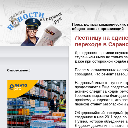
Пресс релизы коммерческих 
Пресс-релизы
//
общественных организаций
Лестницу на един
переходе в Саран
До недавнего времени спуска
ступенькам было не только за
Даже при осторожной ходьбе 
После многочисленных жалоб
Самое-самое
//
сообщила, что ремонт заверш
На данный момент ступени от
продолжаются Ещё предстоит 
активно следит за ходом ремо
Горожане выразили благодарн
проблему и надеются, что по
переход станет безопасной и 
Общероссийский народный фр
созданное в мае 2011 года п
Путина, которое объединяет 
Лидером движения является 