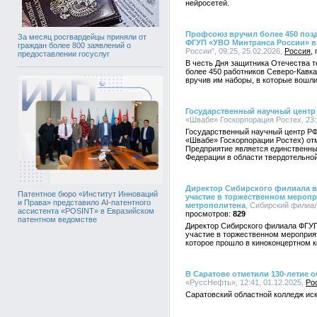
нейросетей.
Профсоюз вручил более 450 поз
За месяц росгвардейцы приняли от
ФГУП «УВО Минтранса России» в 
граждан более 800 заявлений о
России", 09:25, 25.02.2026,
Россия
предоставлении госуслуг
В честь Дня защитника Отечества 
более 450 работников Северо-Кавк
вручив им наборы, в которые вошли
Государственный научный центр 
«Швабе» Госкорпорация Ростех, 23:
Государственный научный центр Р
«Швабе» Госкорпорации Ростех) отм
Предприятие является единственн
Федерации в области твердотельно
Директор Сибирского филиала в
Патентное бюро «Институт Инноваций
участие в торжественном мероп
и Права» представило AI-патентного
метрополитена
, Сибирский филиал
ассистента «POSINT» в Евразийском
829
патентном ведомстве
Директор Сибирского филиала ФГУ
участие в торжественном мероприя
которое прошло в киноконцертном к
В Саратове отметили 130-летие 
«РуссНефть», 12:41, 01.12.2025,
Ро
Саратовский областной колледж ис