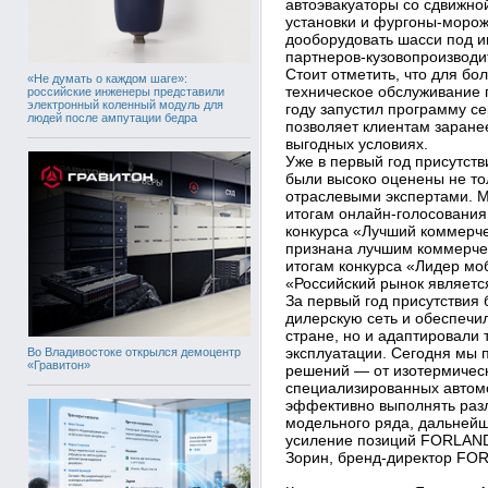
автоэвакуаторы со сдвижн
установки и фургоны-морож
дооборудовать шасси под 
партнеров-кузовопроизводи
Стоит отметить, что для б
«Не думать о каждом шаге»:
техническое обслуживание 
российские инженеры представили
электронный коленный модуль для
году запустил программу с
людей после ампутации бедра
позволяет клиентам заране
выгодных условиях.
Уже в первый год присутст
были высоко оценены не то
отраслевыми экспертами. 
итогам онлайн-голосования
конкурса «Лучший коммерче
признана лучшим коммерчес
итогам конкурса «Лидер мо
«Российский рынок являетс
За первый год присутствия
дилерскую сеть и обеспечи
стране, но и адаптировали 
эксплуатации. Сегодня мы
Во Владивостоке открылся демоцентр
«Гравитон»
решений — от изотермичес
специализированных автом
эффективно выполнять раз
модельного ряда, дальнейш
усиление позиций FORLAND
Зорин, бренд-директор FO