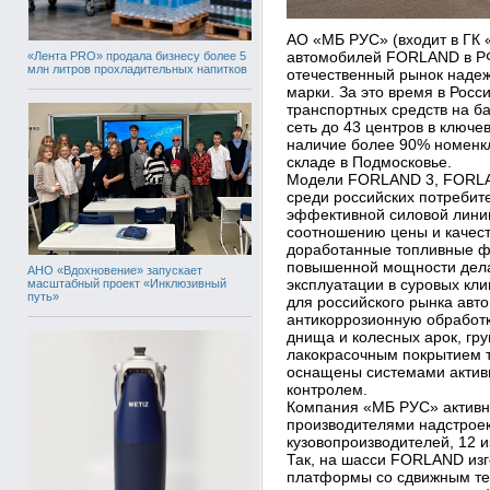
АО «МБ РУС» (входит в ГК
автомобилей FORLAND в РФ
«Лента PRO» продала бизнесу более 5
млн литров прохладительных напитков
отечественный рынок надеж
марки. За это время в Росс
транспортных средств на 
сеть до 43 центров в ключе
наличие более 90% номенк
складе в Подмосковье.
Модели FORLAND 3, FORLA
среди российских потреби
эффективной силовой лини
соотношению цены и качест
доработанные топливные фи
повышенной мощности дела
АНО «Вдохновение» запускает
эксплуатации в суровых кл
масштабный проект «Инклюзивный
путь»
для российского рынка ав
антикоррозионную обработк
днища и колесных арок, гру
лакокрасочным покрытием 
оснащены системами активн
контролем.
Компания «МБ РУС» активно
производителями надстроек
кузовопроизводителей, 12 
Так, на шасси FORLAND из
платформы со сдвижным те