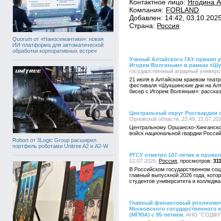
Контактное лицо:
Ягодина 
Компания:
FORLAND
Добавлен: 14:42, 03.10.202
Страна:
Россия
Quorum от «Наносемантики»: новая
ИИ-платформа для автоматической
обработки корпоративных встреч
Ученый Алтайского ГАУ принял уч
Игорем Волгиным» в рамках «Шу
государственный аграрный университ
21 июля в Алтайском краевом теат
фестиваля «Шукшинские дни на Алт
бисер с Игорем Волгиным»: расска
Центральный округ Росгвардии о
Орловской области, 22:49, 21.07.20
Центральному Оршанско-Хинганско
войск национальной гвардии Россий
Robort от 3Logic Group расширил
портфель роботами Unitree A2 и A2-W
РГСУ отметил 107-летие и прове
12.07.2026,
Россия
31
В Российском государственном со
главный выпускной 2026 года, кото
студентов университета и колледж
Главный финансовый уполномоч
Московского государственного ю
(МГЮА) с 95-летием
, АНО "СОДФУ",