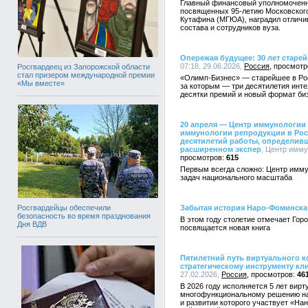
Главный финансовый уполномоченн
посвященных 95-летию Московского
Кутафина (МГЮА), наградил отличи
состава и сотрудников вуза.
Опережая будущее: 30 лет старе
07:18, 29.06.2026,
Россия
Росгвардеец из Запорожской области
стал призером международной премии
«Олимп-Бизнес» — старейшее в Рос
«Мы вместе»
за которым — три десятилетия инт
десятки премий и новый формат биз
20 апреля — Центр иммунологии 
иммунологии репродукции в Росс
десятилетий работы, определивш
расширенном экспер
, Центр имму
615
Первым всегда сложно: Центр имму
задач национального масштаба
Забытая история Наро-Фоминска
Росгвардейцы обеспечили
безопасность во время празднования
В этом году столетие отмечает Го
Дня ВДВ
посвящается новая книга
Пятилетний путь виртуального к
стратегическому инструменту кл
27.02.2026,
Россия
46
В 2026 году исполняется 5 лет вир
многофункциональному решению на 
и развитии которого участвует «На