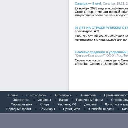
Caranga — 5 лет!
, Caranga, 15:21, 
27 ноября 2025 года микрофинансов
Credit Group, отмечает первый юбил
микрофинансового рынка и предост
95 ЛЕТ НА СТРАЖЕ РУБЕЖЕЙ ОТ
439
Свой 95-летний юбилей отмечает Г
легендарная кузница кадров для по
Славные традиции и уверенный р
"Северо-Кавказский" ООО «ЛокоТех-
Сервисное локомотивное депо Саль
«ЛокоТех-Сервис» 15 ноября 2025 г
Новые
«
IT технологии
«
Антивирусы
«
Аналитика
«
Промышленность
Энергетика
«
Финансы
«
Банки
«
Пенсионный фонд
«
Страхован
Фармацевтика
«
Спорт
«
Реклама, PR
«
Деловое
«
Логистика и тр
Народный фронт
«
Семинары
«
РуНет, Web
«
Юбилейные даты
«
Бла