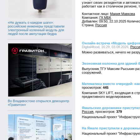
узнает своих резидентов и автомат
работает как в столичном регионе, 
Контактное лицо:
Мария Мавкова
Компания:
ГК МБК
Добавлен: 09:50, 22.10.2025 Количе
«Не думать о каждом шаге»:
Страна:
Россия
российские инженеры представили
электронный коленный модуль для
людей после ампутации бедра
Онлайн-встреча «Модель цифрово
Digital4food, 16:29, 03.08.2026,
Росси
Можно развиваться, ничего не разр
Экономная колонна для зданий 
Выпускник ТГУ Максим Рыськин разр
сооружений.
Математика вместо очередей: к
445
Компания SKY LIFT, входящая в ст
предиктивного моделирования.
Во Владивостоке открылся демоцентр
«Гравитон»
Ямальские дорожники приступил
Россия
379
Национальный проект "Инфраструкт
На Ямале приступили к дорожны
Национальный проект "Инфраструкт