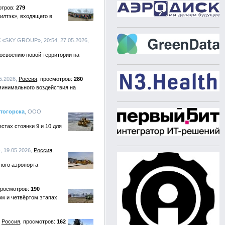
279
илтэк», входящего в
К «SKY GRОUP», 20:54, 27.05.2026,
 освоению новой территории на
5.2026,
Россия
280
 минимального воздействия на
тогорска
, ООО
тах стоянки 9 и 10 для
, 19.05.2026,
Россия
ного аэропорта
190
ом и четвёртом этапах
,
Россия
162