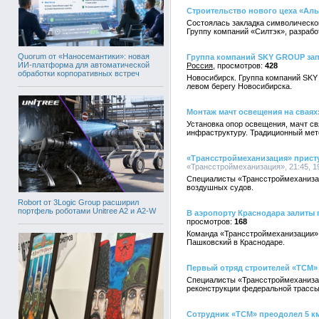
Строительство нового цеха «Ал
Состоялась закладка символическо
Группу компаний «Силтэк», разрабо
Quorum от «Наносемантики»: новая
Группа компаний SKY GROUP зап
ИИ-платформа для автоматической
Россия
428
обработки корпоративных встреч
Новосибирск. Группа компаний SKY 
левом берегу Новосибирска.
Монтаж мачт освещения на сваях:
Установка опор освещения, мачт св
инфраструктуру. Традиционный мето
«Трансстроймеханизация» присту
«Трансстроймеханизация», 21:45, 1
Специалисты «Трансстроймеханизаци
воздушных судов.
Robort от 3Logic Group расширил
портфель роботами Unitree A2 и A2-W
В аэропорту Краснодара залиты
168
Команда «Трансстроймеханизации» 
Пашковский в Краснодаре.
Первый отряд строителей «ТСМ» 
Cпециалисты «Трансстроймеханизаци
реконструкции федеральной трассы 
Сотрудник «ТСМ» преодолел 5 к