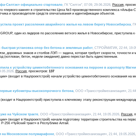
ьфа-Силтэк» официально стартовало
, ГК "Силтэк", 07:09, 29.06.2026,
Россия
го «первого камня» в строительство Цеха №3 производственного комплекса «Альфа-С
тчика и производителя средств опечатывания и идентификации объектов.
устила проект расселения аварийного жилья на левом берегу Новосибирска
, Г
GROUP, один из лидеров по расселению ветхого жилья в Новосибирске, приступила к
 быстрая установка опор без бетона и земляных работ
, СТРОЙМАТИК, 22:44, 19.0
язи, дорожных знаков и столбов ЛЭП — задача, которая требует скорости, точности и
д (котлован, бетон, недели ожидания) давно перестал быть единственным.
пила к устройству цементобетонного основания на перроне в аэропорту Магни
9.05.2026,
Россия
137
и» (входит в Нацпроектстрой) начали устройство цементобетонного основания на мес
 первые кубометры высокопрочного бетона
, ООО «Трансстроймеханизация», 21:44
(входит в Нацпроектстрой) приступила к ключевому этапу реконструкции международ
уже на Чуйском тракте
, ООО «Трансстроймеханизация», 21:44, 19.05.2026,
Россия
и» (входит в Нацпроектстрой) начали подготовку территории строительства на перв
Р-256 «Чуйский тракт» в Республике Алтай.
м на Московском полумарафоне
, ООО «Трансстроймеханизация», 21:44, 19.05.2026