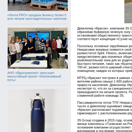
«Лента PRO» продала бизнесу более 5
млн литров прохладительных напитков
Девелопер «Красок», компания 3S G
образовав буферную зеленую зону
остановками общественного транспо
соответствует концепции «Сухие но
Поскольку основные зарубежные ри
Некрасовке впервые появится свой 
разместится Spirit. Fitness, вклю
предусмотрено два огромных общест
развлекательная зона для их родит
быстрого питания, таких как «Бург
700 м², разместится широкий спек
помещения, каждое из которых пре
АНО «Вдохновение» запускает
масштабный проект «Инклюзивный
МТРЦ «Краски» построен в рамках 
путь»
жителям района свыше 1 600 рабоч
прироста населения. Девелопер «К
несмотря то, что из-за санкционно
пришедшиеся на начало проекта. Р
слаженной работе команды 3S.
Пассажиропоток поток ТПУ Некрасов
тысяч и девелопер оценивает ежедн
«Краски» располагают подземным п
гармонируют с расположенными ря
3S Group создана в 2015 году, осн
жилые комплексы «Талисман на Роко
основания компании осуществляет 
материалов и последних технологич