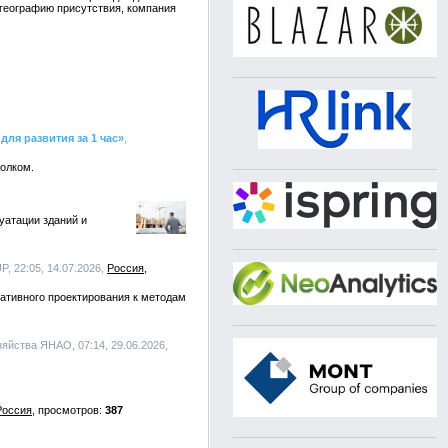
 географию присутствия, компания
ля развития за 1 час»
,
толком.
уатации зданий и
, 22:05, 14.07.2026,
Россия
ативного проектирования к методам
зяйства ЯНАО, 07:14, 29.06.2026,
Россия
387