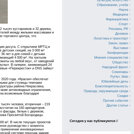
Культура, искусство
«
Образование, учеба
«
Наука
«
Медицина
«
Фармацевтика
«
Спорт
«
 тысяч кустарников и 32 дерева,
Реклама, PR
«
ителей между жилыми массивами и
Деловое
«
ю торгового центра, что
Логистика и транспорт
«
Закон, право
«
цию досуга. С открытием МРТЦ в
Выставки
«
 детских секций, на 3 000 м²
Конференции
«
 36 лет и для семей с детьми
имающий 4 000 м². На третьем
Мнения специалистов
«
рматы на любой вкус, от заведений
Общество
«
икулы». В галерее, занимающей 24
Народный фронт
«
тевые «Перекресток» и DNS займут
Семинары
«
РуНет, Web
«
2020 года. «Краски» обеспечат
Юбилейные даты
«
ьными для столицы темпами
руктуры района Некрасовка,
Благотворительность
«
 также антиковидные ограничения,
Природа, окружающая среда
«
ала возможным благодаря
Скидки
«
Прочие события
«
тысяч человек, вторичная – 219
Другие статьи
«
ассчитан на 160 арендаторов.
о фасады, белые с деревом,
ова Пресвятой Богородицы.
Сегодня у нас публикуются
//
00 м². В числе текущих проектов
ивное руководство с момента
о применение инновационных
ической системе прохода здание