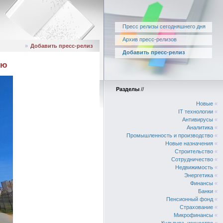
Пресс релизы сегодняшнего дня
Архив пресс-релизов
»
Добавить пресс-релиз
Добавить пресс-релиз
ию
Разделы
//
Новые
«
IT технологии
«
Антивирусы
«
Аналитика
«
Промышленность и производство
«
Новые назначения
«
Строительство
«
Сотрудничество
«
Недвижимость
«
Энергетика
«
Финансы
«
Банки
«
Пенсионный фонд
«
Страхование
«
Микрофинансы
«