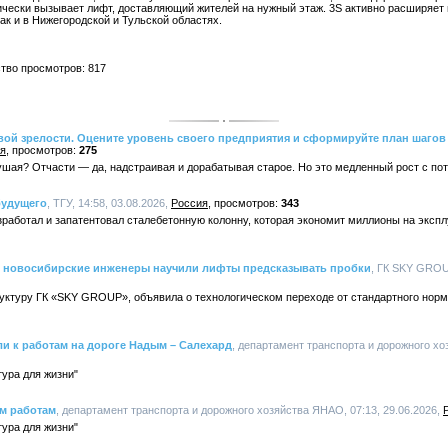
ически вызывает лифт, доставляющий жителей на нужный этаж. 3S активно расширяет
так и в Нижегородской и Тульской областях.
ство просмотров: 817
й зрелости. Оцените уровень своего предприятия и сформируйте план шагов д
я
275
ушая? Отчасти — да, надстраивая и дорабатывая старое. Но это медленный рост с по
будущего
, ТГУ, 14:58, 03.08.2026,
Россия
343
аботал и запатентовал сталебетонную колонну, которая экономит миллионы на экспл
ак новосибирские инженеры научили лифты предсказывать пробки
, ГК SKY GROUP
руктуру ГК «SKY GROUP», объявила о технологическом переходе от стандартного норм
и к работам на дороге Надым – Салехард
, департамент транспорта и дорожного хо
ура для жизни"
м работам
, департамент транспорта и дорожного хозяйства ЯНАО, 07:13, 29.06.2026,
ура для жизни"