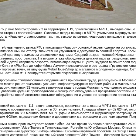
roup уже благоустроила 2,2 га территории ТПУ, прилегающей к МРТЦ, высадив свыше 2
 со стороны проезжей части. Сквозные входы-выходы в МТРЦ учитывают маршруты ж
рта, «Краски» спланированы так, что, выходя из метро, люди сразу попадают в галере
ги».
тейлеры ушли с рынка РФ, в концепции «Красок» основной акцент сделан на организа
пятизальный кинотеатр, значительно улучшится и доступность занятий спортом. Кроме
чающий spa-зону с хамамом и финскими саунами. Средний возраст жителей Некрасовки –
венных пространства. На втором этаже оборудуется детский парк аттракционов, зан
елей и детей старшего возраста, включающая боулинг-центр. Фудкорт включит себя фо
ер-Кинг» и «Pho Bo» до кафе «Мята Лаунж» и классического ресторана «Грузинские кан
тр торговых точек, от шоу-рума MebelHouseShop до магазинов молодежной одежды. Се
вышает 2000 м². Планируется открытие отделения «Сбербанка».
программы стимулирования создания мест приложения труда, реализуемой в Москве с 
их мест и решат значительную часть инфраструктурных проблем района с максимал
расок», компания 3S успешно выполнила задачу города Москвы по улучшению инфраст
го давления крупные производители инженерного оборудования прекратили поставки, а
азработка новой логистики поставок оборудования и успешное завершение проекта ст
ский составляет 111 тысяч пассажиров, первичная зона охвата МРТЦ составляет 187 
евную посещаемость «Красок» в 30 тысяч человек. Площадь объекта - 62 624 м², он р
аркингом на 387 машино-мест. МТРЦ удачно вписывается в окружающую застройку, ег
дом ФОКом, отделанным белыми и деревянными материалами и светлым храмом Покр
овным акционером выступает Артем Чайка. За это время 3S ввела в эксплуатацию 250 0
ссовского», Voice Towers в Текстильщиках, Foreville на Юго-Западе Москвы. Операт
генеральный директор 3S Игорь Илюшин. Визитной карточкой проектов 3S Group стал
еских достижений, таких как умный холл в проекте Voice Towers, - благодаря биометр