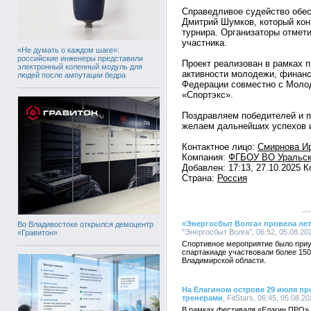
Справедливое судейство обес
Дмитрий Шумков, который ко
турнира. Организаторы отмет
участника.
«Не думать о каждом шаге»:
российские инженеры представили
Проект реализован в рамках 
электронный коленный модуль для
активности молодежи, финан
людей после ампутации бедра
Федерации совместно с Моло
«Спортэкс».
Поздравляем победителей и п
желаем дальнейших успехов 
Контактное лицо:
Смирнова И
Компания:
ФГБОУ ВО Уральск
Добавлен: 17:13, 27.10.2025 
Страна:
Россия
«Энергосбыт Волга» провела ле
Во Владивостоке открылся демоцентр
"Энергосбыт Волга", 06:52, 05.08.20
«Гравитон»
Спортивное мероприятие было приу
спартакиаде участвовали более 150
Владимирской области.
На Елагином острове 29 июля пр
тренерами
, FitStars, 06:45, 05.08.2
В рамках фестиваля «Елагин ПРО» 