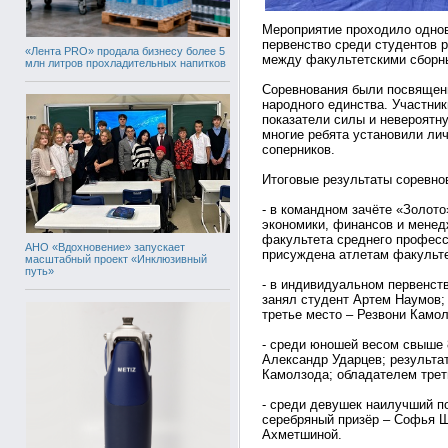
Мероприятие проходило одно
первенство среди студентов 
«Лента PRO» продала бизнесу более 5
между факультетскими сборн
млн литров прохладительных напитков
Соревнования были посвящен
народного единства. Участн
показатели силы и невероятн
многие ребята установили ли
соперников.
Итоговые результаты соревно
- в командном зачёте «Золот
экономики, финансов и менед
факультета среднего професс
АНО «Вдохновение» запускает
присуждена атлетам факульте
масштабный проект «Инклюзивный
путь»
- в индивидуальном первенств
занял студент Артем Наумов;
третье место – Резвони Камол
- среди юношей весом свыше 
Александр Ударцев; результа
Камолзода; обладателем трет
- среди девушек наилучший п
серебряный призёр – Софья Ш
Ахметшиной.