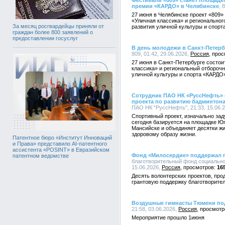
Фестиваль «809» станет площадк
премии «КАРДО» в Челябинске
, 
27 июня в Челябинске проект «809»
«Уличная классика» и региональног
За месяц росгвардейцы приняли от
развития уличной культуры и спор
граждан более 800 заявлений о
предоставлении госуслуг
В день молодежи в Санкт-Петерб
809, 01:42, 29.06.2026,
Россия
27 июня в Санкт-Петербурге состо
классика» и региональный отбороч
уличной культуры и спорта «КАРДО
Сотрудник ПАО НК «РуссНефть» о
проекта по развитию бадминтон
ПАО НК "РуссНефть", 21:33, 15.06.
Спортивный проект, изначально за
сегодня базируется на площадке Юг
Мансийске и объединяет десятки жи
здоровому образу жизни.
Патентное бюро «Институт Инноваций
и Права» представило AI-патентного
ассистента «POSINT» в Евразийском
Фонд «Милосердие» поддержал 
патентном ведомстве
благотворительный фонд социально
15.06.2026,
Россия
16
Десять волонтерских проектов, про
грантовую поддержку благотворите
Воздушные гимнасты Тюмени под
21:58, 03.06.2026,
Россия
Мероприятие прошло 1июня