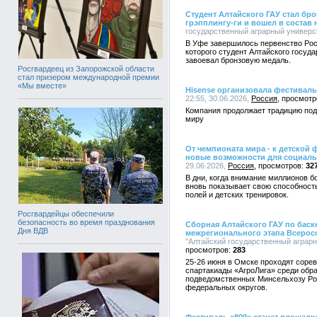
Студент Алтайского ГАУ стал бр
грэпплингу-ги и вошел в состав
государственный аграрный университ
В Уфе завершилось первенство Росс
которого студент Алтайского госуд
завоевал бронзовую медаль.
Росгвардеец из Запорожской области
стал призером международной премии
«Мы вместе»
Hisense организовала фестивал
22:55, 30.06.2026,
Россия
Компания продолжает традицию под
миру
От чемпионата мира - к детской
новые возможности для социал
29.06.2026,
Россия
32
В дни, когда внимание миллионов б
вновь показывает свою способност
полей и детских тренировок.
Росгвардейцы обеспечили
безопасность во время празднования
Сборная Алтайского ГАУ по баск
Дня ВДВ
межрегионального этапа Всерос
"Алтайский государственный аграрны
283
25-26 июня в Омске проходят соре
спартакиады «АгроЛига» среди обр
подведомственных Минсельхозу Рос
федеральных округов.