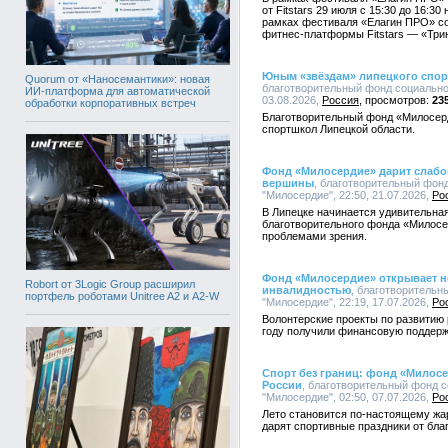
от Fitstars 29 июля с 15:30 до 16:3
рамках фестиваля «Елагин ПРО» со
фитнес-платформы Fitstars — «Трини
Юным «звёздам» липецкого спор
Quorum от «Наносемантики»: новая
благотворительный фонд социально
ИИ-платформа для автоматической
03.08.2026,
Россия
23
обработки корпоративных встреч
Благотворительный фонд «Милосер
спортшкол Липецкой области.
Фонд «Милосердие» дарит слабо
вершины
, благотворительный фон
"Милосердие", 22:50, 21.07.2026,
Ро
В Липецке начинается удивительная
благотворительного фонда «Милосер
проблемами зрения.
Фонд «Милосердие» открывает н
Robort от 3Logic Group расширил
инвалидностью
, благотворитель
портфель роботами Unitree A2 и A2-W
"Милосердие", 22:19, 17.07.2026,
Ро
Волонтерские проекты по развитию 
году получили финансовую поддерж
Спорт без границ: фонд «Милосе
России
, благотворительный фонд 
"Милосердие", 02:50, 07.07.2026,
Ро
Лето становится по-настоящему жарк
дарят спортивные праздники от бл