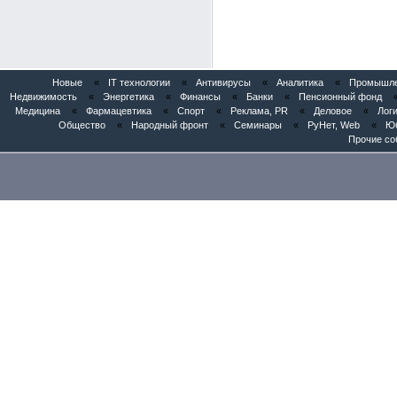
Новые
«
IT технологии
«
Антивирусы
«
Аналитика
«
Промышлен
Недвижимость
«
Энергетика
«
Финансы
«
Банки
«
Пенсионный фонд
Медицина
«
Фармацевтика
«
Спорт
«
Реклама, PR
«
Деловое
«
Логи
Общество
«
Народный фронт
«
Семинары
«
РуНет, Web
«
Юб
Прочие со