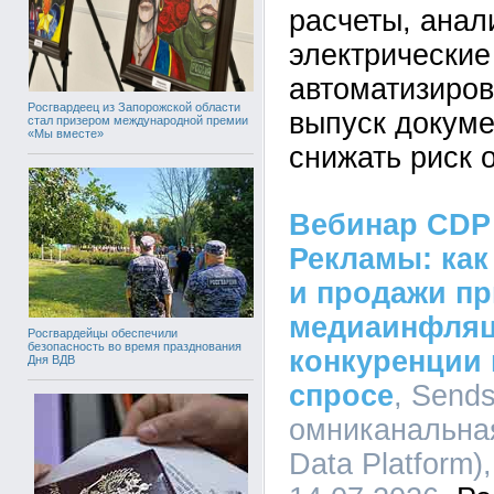
расчеты, анал
электрические
автоматизиров
Росгвардеец из Запорожской области
выпуск докуме
стал призером международной премии
«Мы вместе»
снижать риск 
Вебинар CDP
Рекламы: как
и продажи пр
медиаинфляц
Росгвардейцы обеспечили
безопасность во время празднования
конкуренции
Дня ВДВ
спросе
, Send
омниканальна
Data Platform),