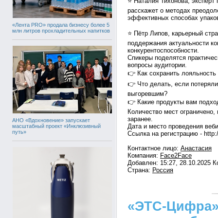
⭐ Наталия Тихонова, эксперт 
расскажет о методах преодол
эффективных способах упаков
«Лента PRO» продала бизнесу более 5
млн литров прохладительных напитков
⭐ Пётр Липов, карьерный стра
поддержания актуальности ко
конкурентоспособности.
Спикеры поделятся практичес
вопросы аудитории.
👉 Как сохранить лояльность 
👉 Что делать, если потеряли
выгоревшим?
👉 Какие продукты вам подход
Количество мест ограничено,
заранее.
АНО «Вдохновение» запускает
Дата и место проведения веби
масштабный проект «Инклюзивный
путь»
Ссылка на регистрацию - http://
Контактное лицо:
Анастасия
Компания:
Face2Face
Добавлен: 15:27, 28.10.2025 
Страна:
Россия
«ЭТС-Цифра»