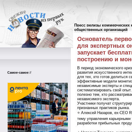
Пресс релизы коммерческих 
Пресс-релизы
//
общественных организаций
Основатель перво
для экспертных о
запускает беспла
построению и мон
В период экономического криз
развития искусственного инт
Самое-самое
//
для тех, кто готов делиться 
эффективные модели монетиз
независимые эксперты и спец
систематизировать свой опыт
полезно тем, кто рассматрива
независимого эксперта.
Участники получат структури
признанных практиков рынка.
⭐ Алексей Назаров, ex-CEO R
тему управления карьерными 
разработки прибыльных продук