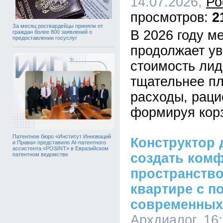
14.07.2026,
Ро
2
За месяц росгвардейцы приняли от
В 2026 году 
граждан более 800 заявлений о
предоставлении госуслуг
продолжает ув
стоимость лид
тщательнее п
расходы, рац
формируя кор
Патентное бюро «Институт Инноваций
Конструктор 
и Права» представило AI-патентного
ассистента «POSINT» в Евразийском
создать ком
патентном ведомстве
пространство
квартире с 
современных
Архдиалог, 16: