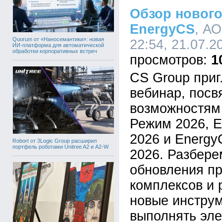
Обзор новог
EnergyCS
, А
Quorum от «Наносемантики»: новая
22:54, 21.07.2
ИИ-платформа для автоматической
обработки корпоративных встреч
1
CS Group при
вебинар, пос
возможностям
Режим 2026, 
2026 и Energy
Robort от 3Logic Group расширил
портфель роботами Unitree A2 и A2-W
2026. Разбер
обновления п
комплексов и 
новые инстру
выполнять эле