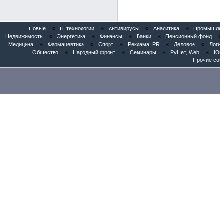
Новые
«
IT технологии
«
Антивирусы
«
Аналитика
«
Промышлен
Недвижимость
«
Энергетика
«
Финансы
«
Банки
«
Пенсионный фонд
Медицина
«
Фармацевтика
«
Спорт
«
Реклама, PR
«
Деловое
«
Логи
Общество
«
Народный фронт
«
Семинары
«
РуНет, Web
«
Юб
Прочие со