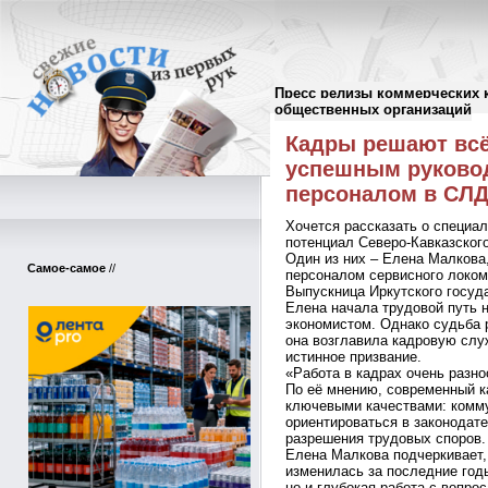
Пресс релизы коммерческих 
Пресс-релизы
//
общественных организаций
Кадры решают всё
успешным руково
персоналом в СЛД
Хочется рассказать о специа
потенциал Северо-Кавказског
Один из них – Елена Малкова
Самое-самое
//
персоналом сервисного локом
Выпускница Иркутского госуд
Елена начала трудовой путь 
экономистом. Однако судьба 
она возглавила кадровую служ
истинное призвание.
«Работа в кадрах очень разно
По её мнению, современный к
ключевыми качествами: комм
ориентироваться в законодат
разрешения трудовых споров.
Елена Малкова подчеркивает,
изменилась за последние годы
но и глубокая работа с вопро