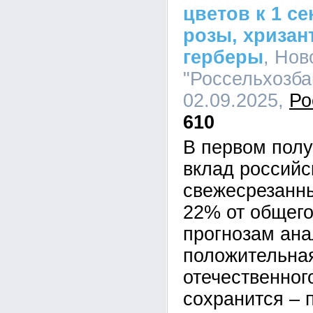
цветов к 1 с
розы, хризан
герберы
, Но
"Россельхозбан
02.09.2025,
Ро
610
В первом полу
вклад российс
свежесрезанны
22% от общего
прогнозам ана
положительна
отечественног
сохранится – 