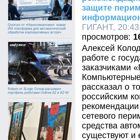
защите пери
информацион
ГИГАНТ, 20:43
Quorum от «Наносемантики»: новая
ИИ-платформа для автоматической
обработки корпоративных встреч
1
Алексей Колод
работе с госу
заказчиками 
Компьютерные
рассказал о т
Robort от 3Logic Group расширил
портфель роботами Unitree A2 и A2-W
российским к
рекомендации
сетевого пери
средства авто
существуют и 