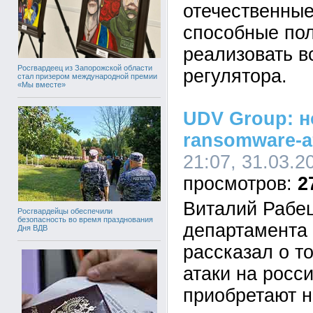
отечественные
способные по
реализовать в
Росгвардеец из Запорожской области
регулятора.
стал призером международной премии
«Мы вместе»
UDV Group: 
ransomware-а
21:07, 31.03.2
2
Виталий Рабец
Росгвардейцы обеспечили
безопасность во время празднования
департамента
Дня ВДВ
рассказал о т
атаки на росс
приобретают 