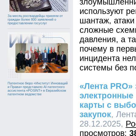
злоумышленни
используют р
За месяц росгвардейцы приняли от
шантаж, атаки
граждан более 800 заявлений о
предоставлении госуслуг
сложные схем
давления, а т
почему в перв
инцидента нел
системы без п
Патентное бюро «Институт Инноваций
«Лента PRO» 
и Права» представило AI-патентного
ассистента «POSINT» в Евразийском
электронные
патентном ведомстве
карты с выбо
закупок
, Лент
28.12.2025,
Ро
3