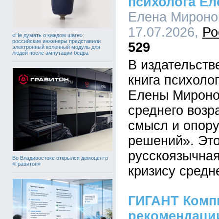
психолога Е
Елена Миронов
17.07.2026,
Ро
«Не думать о каждом шаге»:
российские инженеры представили
529
электронный коленный модуль для
людей после ампутации бедра
В издательст
книга психоло
Елены Мироно
среднего возра
смысл и опору
решений». Это
русскоязычная
Во Владивостоке открылся демоцентр
«Гравитон»
кризису средн
ГИГАНТ Комп
рекомендации