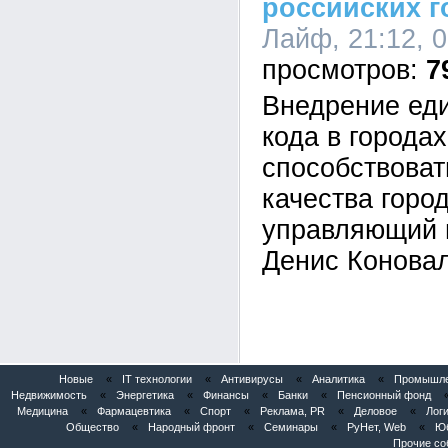
российских 
Лайф, 21:12, 
7
Внедрение еди
кода в города
способствова
качества горо
управляющий 
Денис Коновал
Новые
«
IT технологии
«
Антивирусы
«
Аналитика
«
Промышлен
Недвижимость
«
Энергетика
«
Финансы
«
Банки
«
Пенсионный фонд
Медицина
«
Фармацевтика
«
Спорт
«
Реклама, PR
«
Деловое
«
Логи
Общество
«
Народный фронт
«
Семинары
«
РуНет, Web
«
Юб
Прочие со