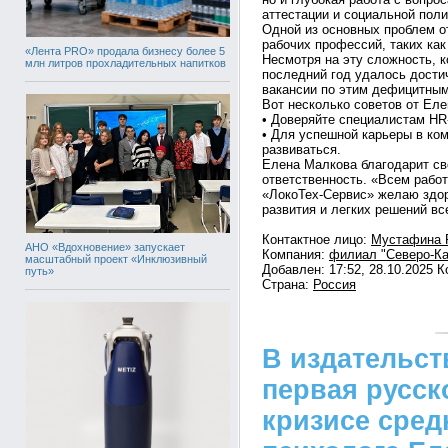
аттестации и социальной поли
Одной из основных проблем о
рабочих профессий, таких как
«Лента PRO» продала бизнесу более 5
Несмотря на эту сложность, 
млн литров прохладительных напитков
последний год удалось дости
вакансии по этим дефицитным
Вот несколько советов от Еле
• Доверяйте специалистам HR
• Для успешной карьеры в ко
развиваться.
Елена Малкова благодарит св
ответственность. «Всем рабо
«ЛокоТех-Сервис» желаю здор
развития и легких решений вс
Контактное лицо:
Мустафина 
АНО «Вдохновение» запускает
Компания:
филиал "Северо-Ка
масштабный проект «Инклюзивный
Добавлен: 17:52, 28.10.2025 
путь»
Страна:
Россия
В издательс
первая русск
кризисе сред