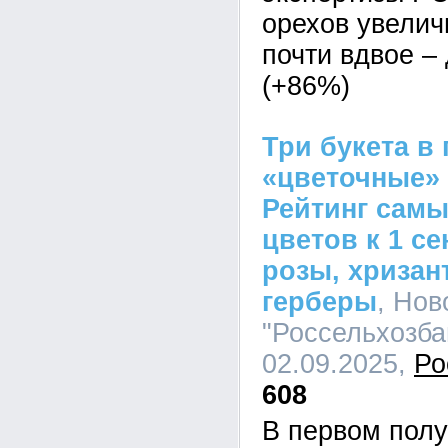
орехов увелич
почти вдвое – 
(+86%)
Три букета в
«цветочные»
Рейтинг сам
цветов к 1 с
розы, хризан
герберы
, Но
"Россельхозбан
02.09.2025,
Ро
608
В первом полу