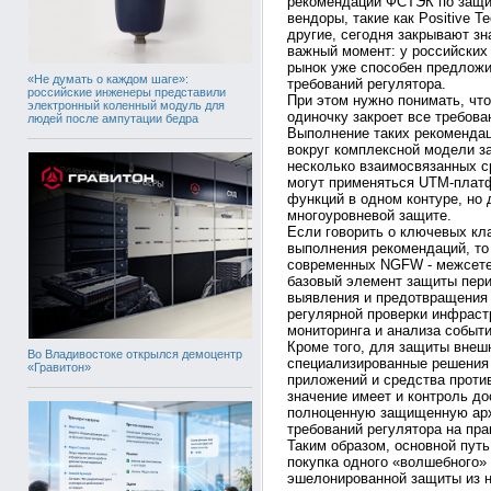
рекомендации ФСТЭК по защи
вендоры, такие как Positive T
другие, сегодня закрывают з
важный момент: у российских 
рынок уже способен предложи
«Не думать о каждом шаге»:
требований регулятора.
российские инженеры представили
При этом нужно понимать, что
электронный коленный модуль для
одиночку закроет все требов
людей после ампутации бедра
Выполнение таких рекомендаци
вокруг комплексной модели з
несколько взаимосвязанных с
могут применяться UTM-плат
функций в одном контуре, но 
многоуровневой защите.
Если говорить о ключевых кл
выполнения рекомендаций, то
современных NGFW - межсетев
базовый элемент защиты пери
выявления и предотвращения 
регулярной проверки инфраст
мониторинга и анализа событ
Кроме того, для защиты внеш
Во Владивостоке открылся демоцентр
специализированные решения 
«Гравитон»
приложений и средства проти
значение имеет и контроль до
полноценную защищенную арх
требований регулятора на пра
Таким образом, основной пут
покупка одного «волшебного»
эшелонированной защиты из н