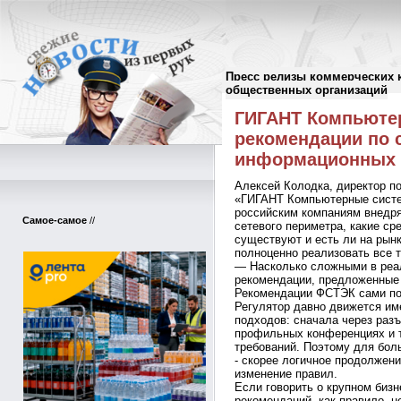
Пресс релизы коммерческих 
Пресс-релизы
//
общественных организаций
ГИГАНТ Компьюте
рекомендации по 
информационных 
Алексей Колодка, директор п
«ГИГАНТ Компьютерные систе
российским компаниям внедр
Самое-самое
//
сетевого периметра, какие ср
существуют и есть ли на рын
полноценно реализовать все т
— Насколько сложными в реа
рекомендации, предложенны
Рекомендации ФСТЭК сами по 
Регулятор давно движется им
подходов: сначала через разъ
профильных конференциях и 
требований. Поэтому для бол
- скорее логичное продолжени
изменение правил.
Если говорить о крупном бизн
рекомендаций, как правило, н