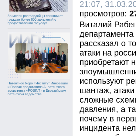
21:07, 31.03.2
2
За месяц росгвардейцы приняли от
граждан более 800 заявлений о
Виталий Рабец
предоставлении госуслуг
департамента
рассказал о т
атаки на росс
приобретают 
злоумышленни
используют р
Патентное бюро «Институт Инноваций
и Права» представило AI-патентного
шантаж, атаки
ассистента «POSINT» в Евразийском
патентном ведомстве
сложные схем
давления, а т
почему в перв
инцидента нел