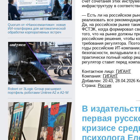
счет сочетания этих инструме
инфраструктуру в соответств
— Есть ли на российском рын
реализовать все рекомендаци
Да, на российском рынке таки
Quorum от «Наносемантики»: новая
ИИ-платформа для автоматической
ФСТЭК, когда формировал сво
обработки корпоративных встреч
того, что на рынке должны п
российские решения, чтобы к
требования регулятора. Поэт
годы российские ИТ-компани
безопасности, вкладывали в 
практически полный набор ре
регулятор ставит перед компа
Контактное лицо:
ГИГАНТ
Компания:
ГИГАНТ
Добавлен: 20:43, 28.04.2026 
Страна:
Россия
Robort от 3Logic Group расширил
портфель роботами Unitree A2 и A2-W
В издательс
первая русск
кризисе сред
психолога Е