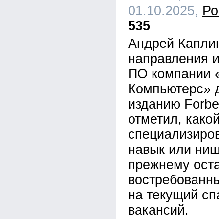
01.10.2025,
Ро
535
Андрей Каплин
направления 
ПО компании 
Компьютерс» 
изданию Forbe
отметил, како
специализиро
навык или ниш
прежнему ост
востребованн
на текущий сп
вакансий.