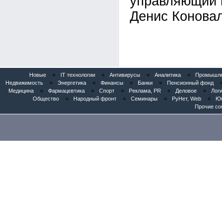
управляющий 
Денис Коновал
Новые
«
IT технологии
«
Антивирусы
«
Аналитика
«
Промышлен
Недвижимость
«
Энергетика
«
Финансы
«
Банки
«
Пенсионный фонд
Медицина
«
Фармацевтика
«
Спорт
«
Реклама, PR
«
Деловое
«
Логи
Общество
«
Народный фронт
«
Семинары
«
РуНет, Web
«
Юб
Прочие со