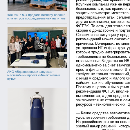
Крупные компании уже не пер
безопасность и, как правило
защиты периметра: межсетевы
«Лента PRO» продала бизнесу более 5
предотвращения атак, сегмент
млн литров прохладительных напитков
другие механизмы, которые к
ФСТЭК. То есть для этого сег
скорее о донастройке и подт
Совсем иная ситуация у средн
рекомендаций может оказатьс
причинам. Во-первых, во мног
устаревшая ИТ-инфраструктур
которые трудно интегрироват
требованиями по безопасности
ограниченные бюджеты на ИБ,
одномоментно за счет закупки
просто финансово тяжело. В-
АНО «Вдохновение» запускает
требует не только технологий
масштабный проект «Инклюзивный
с ними у среднего и малого б
путь»
наймом, так и с обучением со
Поэтому в целом я бы оценил 
рекомендации ФСТЭК вполне р
выполняются, а для среднего
заключается не столько в сам
ресурсов - технологических, 
— Какие средства автоматиза
удовлетворения требований 
На российском рынке за посл
зрелый набор решений, котор