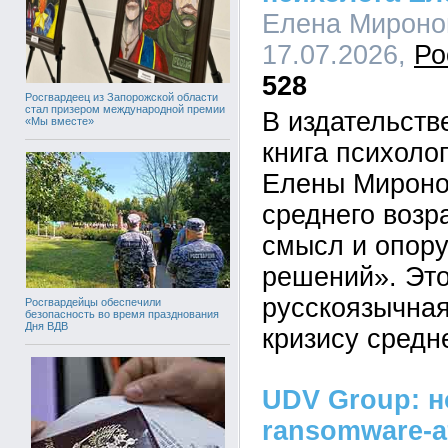
Елена Миронов
17.07.2026,
Ро
528
Росгвардеец из Запорожской области
стал призером международной премии
В издательст
«Мы вместе»
книга психоло
Елены Мироно
среднего возра
смысл и опору
решений». Это
русскоязычная
Росгвардейцы обеспечили
безопасность во время празднования
Дня ВДВ
кризису средн
UDV Group: 
ransomware-а