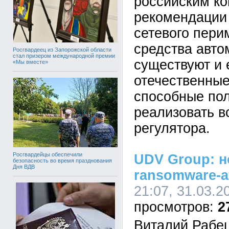
российским к
рекомендации
сетевого пери
средства авто
Росгвардеец из Запорожской области
стал призером международной премии
существуют и 
«Мы вместе»
отечественные
способные по
реализовать в
регулятора.
Росгвардейцы обеспечили
UDV Group: 
безопасность во время празднования
Дня ВДВ
ransomware-а
21:07, 31.03.2
2
Виталий Рабец