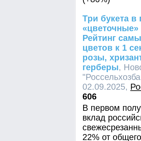
Три букета в
«цветочные»
Рейтинг сам
цветов к 1 с
розы, хризан
герберы
, Но
"Россельхозбан
02.09.2025,
Ро
606
В первом полу
вклад российс
свежесрезанны
22% от общего