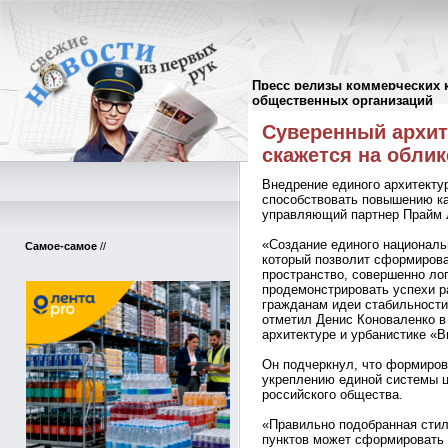
Пресс релизы коммерческих 
Пресс-релизы
//
общественных организаций
Суверенный архит
скажется на облик
Внедрение единого архитектур
способствовать повышению ка
управляющий партнер Прайм 
«Создание единого националь
Самое-самое
//
который позволит сформирова
пространство, совершенно лог
продемонстрировать успехи р
гражданам идеи стабильности,
отметил Денис Коноваленко в
архитектуре и урбанистике «
Он подчеркнул, что формиров
укреплению единой системы ц
российского общества.
«Правильно подобранная сти
пунктов может сформировать 