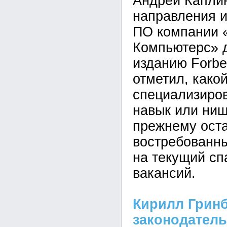
Андрей Каплин
направления 
ПО компании 
Компьютерс» 
изданию Forbe
отметил, како
специализиро
навык или ниш
прежнему ост
востребованн
на текущий сп
вакансий.
Кирилл Гринб
законодатель