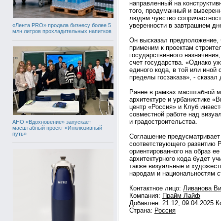
направленный на конструктив
того, продуманный и выверен
людям чувство сопричастност
уверенности в завтрашнем дне
«Лента PRO» продала бизнесу более 5
млн литров прохладительных напитков
Он высказал предположение, 
применим к проектам строите
государственного назначения,
счет государства. «Однако у
единого кода, в той или иной 
пределы госзаказа», - сказал
Ранее в рамках масштабной 
архитектуре и урбанистике «
центр «Россия» и Клуб инвес
совместной работе над визуа
и градостроительства.
АНО «Вдохновение» запускает
масштабный проект «Инклюзивный
путь»
Соглашение предусматривает 
соответствующего развитию Р
ориентированного на образ е
архитектурного кода будет уч
также визуальные и художест
народам и национальностям с
Контактное лицо:
Ливанова Ви
Компания:
Прайм Лайф
Добавлен: 21:12, 09.04.2025 
Страна:
Россия