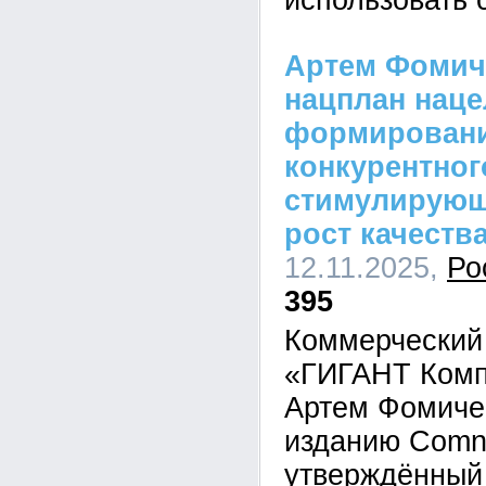
использовать 
Артем Фомич
нацплан наце
формировани
конкурентног
стимулирующ
рост качества
12.11.2025,
Ро
395
Коммерческий
«ГИГАНТ Комп
Артем Фомиче
изданию Comne
утверждённый