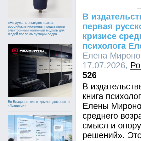
В издательс
«Не думать о каждом шаге»:
первая русск
российские инженеры представили
электронный коленный модуль для
кризисе сред
людей после ампутации бедра
психолога Е
Елена Миронов
17.07.2026,
Ро
526
В издательст
книга психоло
Во Владивостоке открылся демоцентр
Елены Мироно
«Гравитон»
среднего возра
смысл и опору
решений». Это