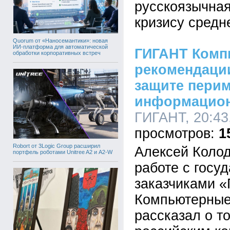
русскоязычная
кризису средн
Quorum от «Наносемантики»: новая
ИИ-платформа для автоматической
ГИГАНТ Комп
обработки корпоративных встреч
рекомендации
защите пери
информацион
ГИГАНТ, 20:43
1
Robort от 3Logic Group расширил
Алексей Колод
портфель роботами Unitree A2 и A2-W
работе с госу
заказчиками 
Компьютерные
рассказал о т