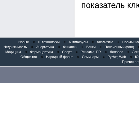
показатель кл
Новые
«
IT технологии
«
Антивирусы
«
Аналитика
«
Промышлен
Недвижимость
«
Энергетика
«
Финансы
«
Банки
«
Пенсионный фонд
Медицина
«
Фармацевтика
«
Спорт
«
Реклама, PR
«
Деловое
«
Логи
Общество
«
Народный фронт
«
Семинары
«
РуНет, Web
«
Юб
Прочие со