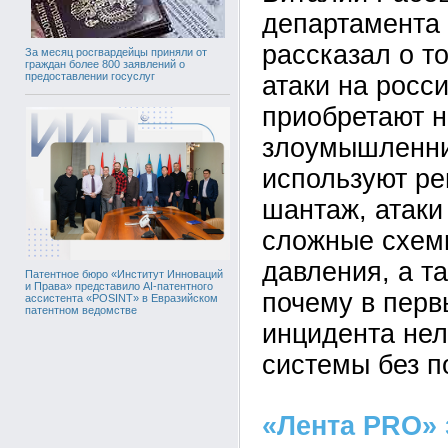
департамента
рассказал о т
За месяц росгвардейцы приняли от
граждан более 800 заявлений о
предоставлении госуслуг
атаки на росс
приобретают 
злоумышленни
используют р
шантаж, атаки
сложные схем
давления, а т
Патентное бюро «Институт Инноваций
и Права» представило AI-патентного
почему в перв
ассистента «POSINT» в Евразийском
патентном ведомстве
инцидента нел
системы без п
«Лента PRO» 