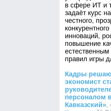
в сфере ИТ и
задаёт курс н
честного, проз
конкурентного
инноваций, ро
повышение кач
естественным 
правил игры д
Кадры решают
экономист с
руководител
персоналом 
Кавказский»
,