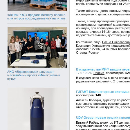
мероприятий в личном подсобном хо
пробы крови были отобраны от 23 г
Таким образом, должностным лицо
проводимых с целью своевременног
«Лента PRO» продала бизнесу более 5
млн литров прохладительных напитков
Также, в ходе проведения проверк
проведением подкожной маллеиниза
лошадей, при проведении учета рез
препарата через 14-16 часов, не пр
недействительными, достоверные р
Контактное лицо:
Елена Николаевна
Компания:
Управление Федеральной
Добавлен: 22:06, 24.07.2024 Количе
Страна:
Россия
В издательстве МИФ вышла перва
АНО «Вдохновение» запускает
17.07.2026,
Россия
52
масштабный проект «Инклюзивный
В издательстве МИФ вышла новая кн
путь»
радикальных решений». Это первая 
ГИГАНТ Компьютерные системы: 
148
Алексей Колодка, директор по раб
компаниям внедрять рекомендации Ф
отечественные инструменты, спосо
UDV Group: новые реалии ransom
Виталий Рабец, директор ИТ департ
злоумышленники все чаще использу
почему в первые часы после инциде