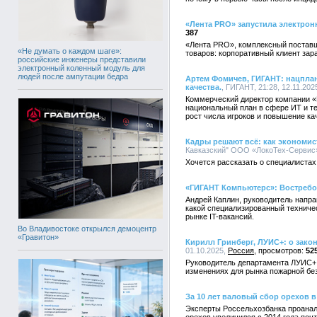
«Лента PRO» запустила электрон
387
«Лента PRO», комплексный поставщ
«Не думать о каждом шаге»:
товаров: корпоративный клиент зар
российские инженеры представили
электронный коленный модуль для
людей после ампутации бедра
Артем Фомичев, ГИГАНТ: нацпла
качества.
, ГИГАНТ, 21:28, 12.11.202
Коммерческий директор компании 
национальный план в сфере ИТ и те
рост числа игроков и повышение ка
Кадры решают всё: как экономи
Кавказский" ООО «ЛокоТех-Сервис»,
Хочется рассказать о специалиста
«ГИГАНТ Компьютерс»: Востребо
Андрей Каплин, руководитель напр
какой специализированный техниче
рынке IT-вакансий.
Во Владивостоке открылся демоцентр
«Гравитон»
Кирилл Гринберг, ЛУИС+: о зак
01.10.2025,
Россия
52
Руководитель департамента ЛУИС+ 
изменениях для рынка пожарной бе
За 10 лет валовый сбор орехов 
Эксперты Россельхозбанка проанал