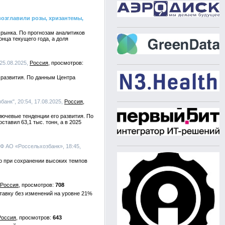
возглавили розы, хризантемы,
 рынка. По прогнозам аналитиков
нца текущего года, а доля
25.08.2025,
Россия
 развития. По данным Центра
анк", 20:54, 17.08.2025,
Россия
ючевые тенденции его развития. По
тавил 63,1 тыс. тонн, а в 2025
РФ АО «Россельхозбанк», 18:45,
то при сохранении высоких темпов
Россия
708
тавку без изменений на уровне 21%
Россия
643