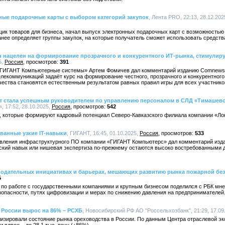
ные подарочные карты с выбором категорий закупок
, Лента PRO, 22:13, 28.12.202
ик товаров для бизнеса, начал выпуск электронных подарочных карт с возможностью
анее определяет группы закупок, на которые получатель сможет использовать средств
н нацелен на формирование прозрачного и конкурентного ИТ-рынка, стимулир
5,
Россия
391
«ГИГАНТ Компьютерные системы» Артем Фомичев дал комментарий изданию Comnews 
лекоммуникаций задаёт курс на формирование честного, прозрачного и конкурентного 
чества становятся естественным результатом равных правил игры для всех участнико
ст стала успешным руководителем по управлению персоналом в СЛД «Тимашевс
 17:52, 28.10.2025,
Россия
542
х, которые формируют кадровый потенциал Северо-Кавказского филиала компании «Ло
ванные узкие IT-навыки
, ГИГАНТ, 16:45, 01.10.2025,
Россия
533
авления инфраструктурного ПО компании «ГИГАНТ Компьютерс» дал комментарий издан
ский навык или нишевая экспертиза по-прежнему остаются высоко востребованными д
онодательных инициативах и барьерах, мешающих развитию рынка пожарной бе
5
по работе с государственными компаниями и крупным бизнесом поделился с РБК мн
зопасности, путях цифровизации и мерах по снижению давления на предпринимателей
в России вырос на 86% – РСХБ
, Новосибирский РФ АО "Россельхозбанк", 21:29, 17.09
изировали состояние рынка ореховодства в России. По данным Центра отраслевой эк