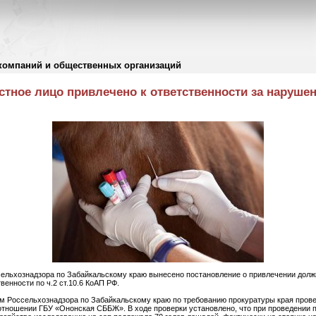
компаний и общественных организаций
тное лицо привлечено к ответственности за наруше
сельхознадзора по Забайкальскому краю вынесено постановление о привлечении долж
енности по ч.2 ст.10.6 КоАП РФ.
ем Россельхознадзора по Забайкальскому краю по требованию прокуратуры края пров
 отношении ГБУ «Ононская СББЖ». В ходе проверки установлено, что при проведении 