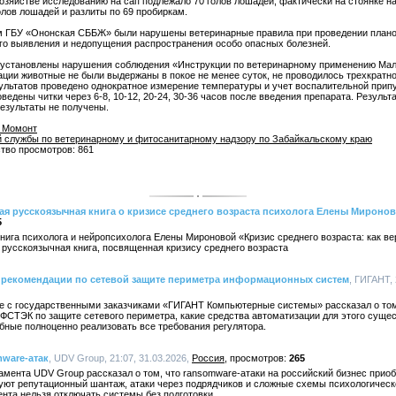
зяйстве исследованию на сап подлежало 70 голов лошадей, фактически на стоянке на
олов лошадей и разлиты по 69 пробиркам.
м ГБУ «Ононская СББЖ» были нарушены ветеринарные правила при проведении плано
о выявления и недопущения распространения особо опасных болезней.
и установлены нарушения соблюдения «Инструкции по ветеринарному применению Мал
ции животные не были выдержаны в покое не менее суток, не проводилось трехкратн
ультатов проведено однократное измерение температуры и учет воспалительной прип
оведены читки через 6-8, 10-12, 20-24, 30-36 часов после введения препарата. Резул
езультаты не получены.
 Момонт
 службы по ветеринарному и фитосанитарному надзору по Забайкальскому краю
ство просмотров: 861
я русскоязычная книга о кризисе среднего возраста психолога Елены Мироно
5
ига психолога и нейропсихолога Елены Мироновой «Кризис среднего возраста: как ве
русскоязычная книга, посвященная кризису среднего возраста
рекомендации по сетевой защите периметра информационных систем
, ГИГАНТ, 
оте с государственными заказчиками «ГИГАНТ Компьютерные системы» рассказал о то
СТЭК по защите сетевого периметра, какие средства автоматизации для этого сущес
бные полноценно реализовать все требования регулятора.
ware-атак
, UDV Group, 21:07, 31.03.2026,
Россия
265
амента UDV Group рассказал о том, что ransomware-атаки на российский бизнес при
ют репутационный шантаж, атаки через подрядчиков и сложные схемы психологическо
нта нельзя отключать системы без подготовки.