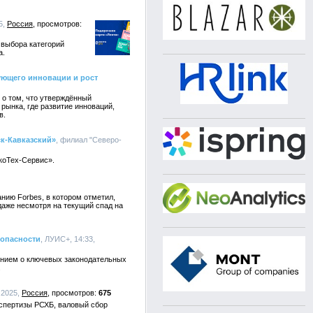
5,
Россия
 выбора категорий
а.
ующего инновации и рост
о том, что утверждённый
рынка, где развитие инноваций,
в.
к-Кавказский»
, филиал "Северо-
коТех-Сервис».
ию Forbes, в котором отметил,
аже несмотря на текущий спад на
зопасности
, ЛУИС+, 14:33,
ением о ключевых законодательных
.
.2025,
Россия
675
спертизы РСХБ, валовый сбор