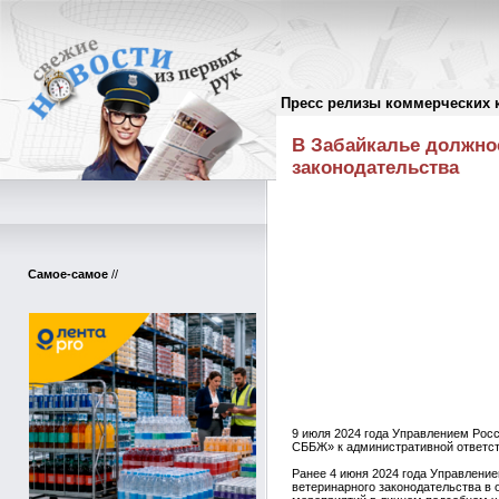
Пресс релизы коммерческих 
Пресс-релизы
//
В Забайкалье должнос
законодательства
Самое-самое
//
9 июля 2024 года Управлением Рос
СББЖ» к административной ответств
Ранее 4 июня 2024 года Управлени
ветеринарного законодательства в