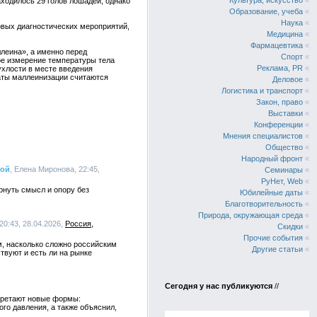
Культура, искусство
«
ходилось 29 голов лошадей, однако
Образование, учеба
«
Наука
«
вых диагностических мероприятий,
Медицина
«
Фармацевтика
«
леина», а именно перед
Спорт
«
ое измерение температуры тела
Реклама, PR
«
ухлости в месте введения
ьтаты маллеинизации считаются
Деловое
«
Логистика и транспорт
«
Закон, право
«
Выставки
«
Конференции
«
Мнения специалистов
«
Общество
«
Народный фронт
«
вой
, Елена Миронова, 22:45,
Семинары
«
РуНет, Web
«
рнуть смысл и опору без
Юбилейные даты
«
Благотворительность
«
Природа, окружающая среда
«
20:43, 28.04.2026,
Россия
Скидки
«
Прочие события
«
м, насколько сложно российским
Другие статьи
«
твуют и есть ли на рынке
Сегодня у нас публикуются
//
обретают новые формы:
го давления, а также объяснил,