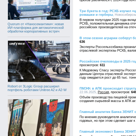
орехов увеличился с 2014 года почт
Три букета в год: РСХБ изучил 
ромашки и герберы
, Новосибирск
В первом полугодии 2025 года вкла
РСХБ, положительная динамика отеч
Quorum от «Наносемантики»: новая
российских производителей на оте
ИИ-платформа для автоматической
обработки корпоративных встреч
В этом сезоне аграрии соберут б
636
Эксперты Россельхозбанка проанал
отраслевой экспертизы РСХБ, валов
Российские пчеловоды в 2025 год
611
К Медовому Спасу эксперты Россел
данным Центра отраслевой эксперти
году ожидается рост до 65 тыс. тонн
Robort от 3Logic Group расширил
ПМЭФ: в АПК происходит структ
портфель роботами Unitree A2 и A2-W
22.06.2025,
Россия
64
Объём производства пищевой промыш
создания сырьевой массы в АПК ак
Главный аналитик Банка ЗЕНИТ о
По мнению руководителя аналитиче
годовых, но при этом сделает шаг к
Главный экономист Банка ЗЕНИТ 