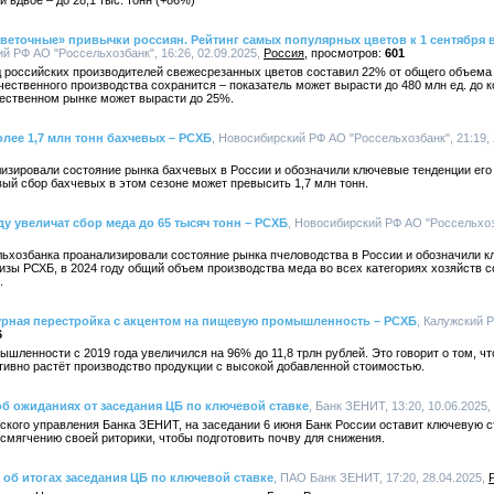
и вдвое – до 28,1 тыс. тонн (+86%)
«цветочные» привычки россиян. Рейтинг самых популярных цветов к 1 сентября 
ий РФ АО "Россельхозбанк", 16:26, 02.09.2025,
Россия
601
д российских производителей свежесрезанных цветов составил 22% от общего объема
ественного производства сохранится – показатель может вырасти до 480 млн ед. до ко
чественном рынке может вырасти до 25%.
олее 1,7 млн тонн бахчевых – РСХБ
, Новосибирский РФ АО "Россельхозбанк", 21:19, 
изировали состояние рынка бахчевых в России и обозначили ключевые тенденции его
ый сбор бахчевых в этом сезоне может превысить 1,7 млн тонн.
у увеличат сбор меда до 65 тысяч тонн – РСХБ
, Новосибирский РФ АО "Россельхозб
ьхозбанка проанализировали состояние рынка пчеловодства в России и обозначили кл
зы РСХБ, в 2024 году общий объем производства меда во всех категориях хозяйств сос
.
урная перестройка с акцентом на пищевую промышленность – РСХБ
, Калужский 
6
ленности с 2019 года увеличился на 96% до 11,8 трлн рублей. Это говорит о том, ч
тивно растёт производство продукции с высокой добавленной стоимостью.
б ожиданиях от заседания ЦБ по ключевой ставке
, Банк ЗЕНИТ, 13:20, 10.06.2025,
ского управления Банка ЗЕНИТ, на заседании 6 июня Банк России оставит ключевую с
 смягчению своей риторики, чтобы подготовить почву для снижения.
об итогах заседания ЦБ по ключевой ставке
, ПАО Банк ЗЕНИТ, 17:20, 28.04.2025,