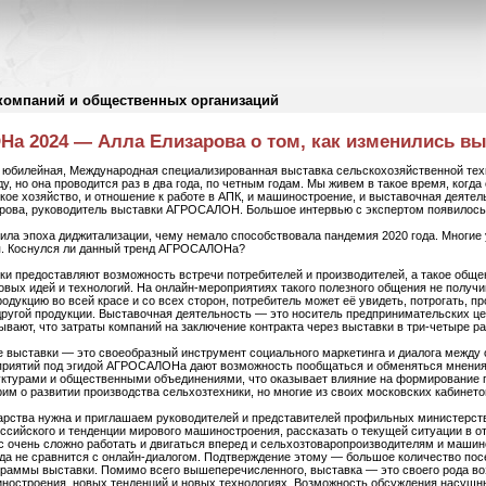
компаний и общественных организаций
а 2024 — Алла Елизарова о том, как изменились вы
-я, юбилейная, Международная специализированная выставка сельскохозяйственной т
ду, но она проводится раз в два года, по четным годам. Мы живем в такое время, ког
кое хозяйство, и отношение к работе в АПК, и машиностроение, и выставочная деятел
рова, руководитель выставки АГРОСАЛОН. Большое интервью с экспертом появилось 
пила эпоха диджитализации, чему немало способствовала пандемия 2020 года. Многи
я. Коснулся ли данный тренд АГРОСАЛОНа?
ки предоставляют возможность встречи потребителей и производителей, а такое общ
овых идей и технологий. На онлайн-мероприятиях такого полезного общения не полу
дукцию во всей красе и со всех сторон, потребитель может её увидеть, потрогать, п
другой продукции. Выставочная деятельность — это носитель предпринимательских це
вают, что затраты компаний на заключение контракта через выставки в три-четыре р
 выставки — это своеобразный инструмент социального маркетинга и диалога между
приятий под эгидой АГРОСАЛОНа дают возможность пообщаться и обменяться мнения
уктурами и общественными объединениями, что оказывает влияние на формирование 
рим о развитии производства сельхозтехники, но многие из своих московских кабинето
арства нужна и приглашаем руководителей и представителей профильных министерств
ссийского и тенденции мирового машиностроения, рассказать о текущей ситуации в о
с очень сложно работать и двигаться вперед и сельхозтоваропроизводителям и маши
огда не сравнится с онлайн-диалогом. Подтверждение этому — большое количество п
граммы выставки. Помимо всего вышеперечисленного, выставка — это своего рода в
ностроения, новых тенденций и новых технологиях. Возможность обсуждения насущны