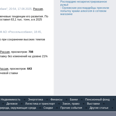
Росгвардию незарегистрированное
ружьё
•
Орловские росгвардейцы пресекли
анк", 20:54, 17.08.2025,
Россия
попытку кражи алкоголя в сетевом
магазине
ючевые тенденции его развития. По
тавил 63,1 тыс. тонн, а в 2025
РФ АО «Россельхозбанк», 18:45,
то при сохранении высоких темпов
Россия
708
тавку без изменений на уровне 21%
Россия
643
чевой ставки
Недвижимость
«
Энергетика
«
Финансы
«
Банки
«
Пенсионный фонд
«
«
Деловое
«
Логистика и транспорт
«
Закон, право
«
Выставки
«
рирода, окружающая среда
«
Скидки
«
Прочие события
«
Другие статьи
«