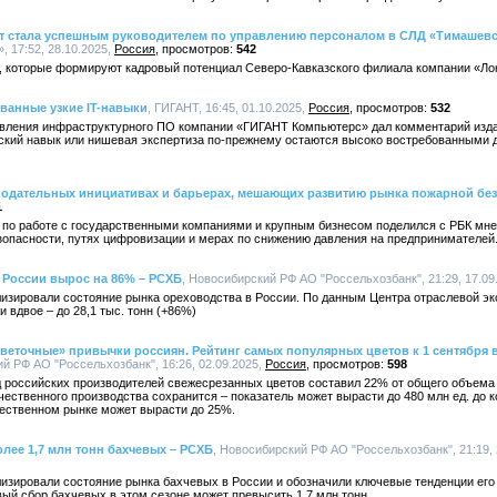
ст стала успешным руководителем по управлению персоналом в СЛД «Тимашевс
 17:52, 28.10.2025,
Россия
542
х, которые формируют кадровый потенциал Северо-Кавказского филиала компании «Ло
ванные узкие IT-навыки
, ГИГАНТ, 16:45, 01.10.2025,
Россия
532
авления инфраструктурного ПО компании «ГИГАНТ Компьютерс» дал комментарий издан
ский навык или нишевая экспертиза по-прежнему остаются высоко востребованными д
онодательных инициативах и барьерах, мешающих развитию рынка пожарной бе
1
по работе с государственными компаниями и крупным бизнесом поделился с РБК мн
зопасности, путях цифровизации и мерах по снижению давления на предпринимателей
в России вырос на 86% – РСХБ
, Новосибирский РФ АО "Россельхозбанк", 21:29, 17.09
изировали состояние рынка ореховодства в России. По данным Центра отраслевой эк
и вдвое – до 28,1 тыс. тонн (+86%)
«цветочные» привычки россиян. Рейтинг самых популярных цветов к 1 сентября 
ий РФ АО "Россельхозбанк", 16:26, 02.09.2025,
Россия
598
д российских производителей свежесрезанных цветов составил 22% от общего объема
ественного производства сохранится – показатель может вырасти до 480 млн ед. до ко
чественном рынке может вырасти до 25%.
олее 1,7 млн тонн бахчевых – РСХБ
, Новосибирский РФ АО "Россельхозбанк", 21:19, 
изировали состояние рынка бахчевых в России и обозначили ключевые тенденции его
ый сбор бахчевых в этом сезоне может превысить 1,7 млн тонн.