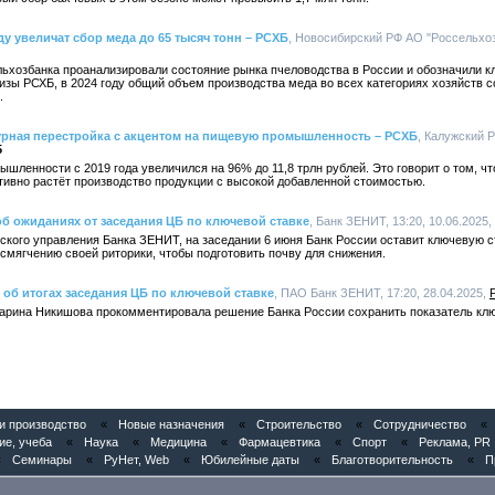
у увеличат сбор меда до 65 тысяч тонн – РСХБ
, Новосибирский РФ АО "Россельхозб
ьхозбанка проанализировали состояние рынка пчеловодства в России и обозначили кл
зы РСХБ, в 2024 году общий объем производства меда во всех категориях хозяйств сос
.
урная перестройка с акцентом на пищевую промышленность – РСХБ
, Калужский 
5
ленности с 2019 года увеличился на 96% до 11,8 трлн рублей. Это говорит о том, ч
тивно растёт производство продукции с высокой добавленной стоимостью.
б ожиданиях от заседания ЦБ по ключевой ставке
, Банк ЗЕНИТ, 13:20, 10.06.2025,
ского управления Банка ЗЕНИТ, на заседании 6 июня Банк России оставит ключевую с
 смягчению своей риторики, чтобы подготовить почву для снижения.
об итогах заседания ЦБ по ключевой ставке
, ПАО Банк ЗЕНИТ, 17:20, 28.04.2025,
рина Никишова прокомментировала решение Банка России сохранить показатель клю
 производство
«
Новые назначения
«
Строительство
«
Сотрудничество
«
ие, учеба
«
Наука
«
Медицина
«
Фармацевтика
«
Спорт
«
Реклама, PR
«
Семинары
«
РуНет, Web
«
Юбилейные даты
«
Благотворительность
«
П