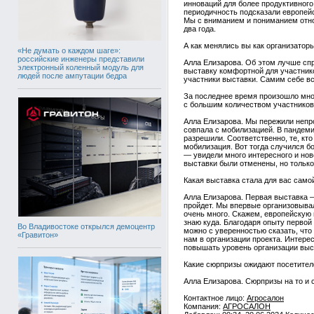
инноваций для более продуктивного
периодичность подсказали европей
Мы с вниманием и пониманием отно
два года.
А как менялись вы как организат
«Не думать о каждом шаге»:
российские инженеры представили
Алла Елизарова. Об этом лучше спр
электронный коленный модуль для
выставку комфортной для участнико
людей после ампутации бедра
участники выставки. Самим себе вс
За последнее время произошло мно
с большим количеством участников 
Алла Елизарова. Мы пережили непро
совпала с мобилизацией. В пандеми
разрешили. Соответственно, те, кто
мобилизация. Вот тогда случился б
— увидели много интересного и но
выставки были отменены, но толь
Какая выставка стала для вас сам
Алла Елизарова. Первая выставка —
пройдет. Мы впервые организовывал
очень много. Скажем, европейскую 
знаю куда. Благодаря опыту первой
Во Владивостоке открылся демоцентр
можно с уверенностью сказать, что
«Гравитон»
нам в организации проекта. Интере
повышать уровень организации выс
Какие сюрпризы ожидают посетите
Алла Елизарова. Сюрпризы на то и 
Контактное лицо:
Агросалон
Компания:
АГРОСАЛОН