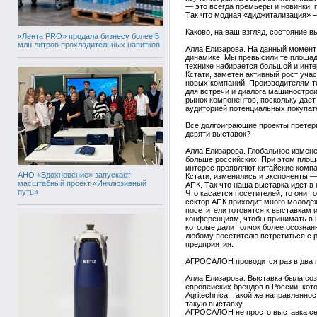
— это всегда премьеры и новинки,
Так что модная «диджитализация» 
Каково, на ваш взгляд, состояние 
«Лента PRO» продала бизнесу более 5
млн литров прохладительных напитков
Алла Елизарова. На данный момент 
динамике. Мы превысили те площади,
технике набирается большой и инт
Кстати, заметен активный рост уча
новых компаний. Производителям т
для встречи и диалога машиностро
рынок компонентов, поскольку дает
аудиторией потенциальных покупат
Все долгоиграющие проекты претерп
девяти выставок?
Алла Елизарова. Глобальное измене
больше российских. При этом площ
интерес проявляют китайские компа
АНО «Вдохновение» запускает
Кстати, изменились и экспоненты —
масштабный проект «Инклюзивный
АПК. Так что наша выставка идет в
путь»
Что касается посетителей, то они 
сектор АПК приходит много молодеж
посетители готовятся к выставкам и
конференциям, чтобы принимать в 
которые дали толчок более осознан
любому посетителю встретиться с р
предприятия.
АГРОСАЛОН проводится раз в два го
Алла Елизарова. Выставка была со
европейских брендов в России, кот
Agritechnica, такой же направленн
такую выставку.
АГРОСАЛОН не просто выставка сел