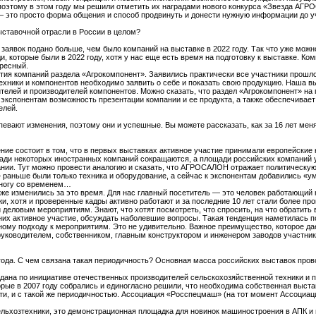
 поэтому в этом году мы решили отметить их наградами нового конкурса «Звезда АГ
— это просто форма общения и способ продвинуть и донести нужную информации до уч
выставочной отрасли в России в целом?
заявок подано больше, чем было компаний на выставке в 2022 году. Так что уже можн
 которые были в 2022 году, хотя у нас еще есть время на подготовку к выставке. Ком
ересный.
стия компаний раздела «Агрокомпонент». Заявились практически все участники прошл
ехники и компонентов необходимо заявить о себе и показать свою продукцию. Наша 
ителей и производителей компонентов. Можно сказать, что раздел «Агрокомпонент»
 экспонентам возможность презентации компании и ее продукта, а также обеспечивает
елей.
евают изменения, поэтому они и успешные. Вы можете рассказать, как за 16 лет мен
ние состоит в том, что в первых выставках активное участие принимали европейские 
ади некоторых иностранных компаний сокращаются, а площади российских компаний 
нии. Тут можно провести аналогию и сказать, что АГРОСАЛОН отражает политическую
 раньше были только техника и оборудование, а сейчас к экспонентам добавились «
 ногу со временем…
тоже изменились за это время. Для нас главный посетитель — это человек работающий 
и, хотя и проверенные кадры активно работают и за последние 10 лет стали более п
 деловым мероприятиям. Знают, что хотят посмотреть, что спросить, на что обратить 
них активное участие, обсуждать наболевшие вопросы. Такая тенденция наметилась 
ному подходу к мероприятиям. Это не удивительно. Важное преимущество, которое д
уководителем, собственником, главным конструктором и инженером заводов участник
да. С чем связана такая периодичность? Основная масса российских выставок провод
здана по инициативе отечественных производителей сельскохозяйственной техники и 
орые в 2007 году собрались и единогласно решили, что необходима собственная выст
ости, и с такой же периодичностью. Ассоциация «Росспецмаш» (на тот момент Ассоци
ьхозтехники, это демонстрационная площадка для новинок машиностроения в АПК и 