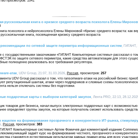
ство просмотров: 1041
я русскоязычная книга о кризисе среднего возраста психолога Елены Мироно
3
ига психолога и нейропсихолога Елены Мироновой «Кризис среднего возраста: как ве
русскоязычная книга, посвященная кризису среднего возраста
рекомендации по сетевой защите периметра информационных систем
, ГИГАНТ, 
оте с государственными заказчиками «ГИГАНТ Компьютерные системы» рассказал о то
СТЭК по защите сетевого периметра, какие средства автоматизации для этого сущес
бные полноценно реализовать все требования регулятора.
ware-атак
, UDV Group, 21:07, 31.03.2026,
Россия
257
амента UDV Group рассказал о том, что ransomware-атаки на российский бизнес при
ют репутационный шантаж, атаки через подрядчиков и сложные схемы психологическо
нта нельзя отключать системы без подготовки.
ные подарочные карты с выбором категорий закупок
, Лента PRO, 22:13, 28.12.202
ик товаров для бизнеса, начал выпуск электронных подарочных карт с возможностью
анее определяет группы закупок, на которые получатель сможет использовать средств
н нацелен на формирование прозрачного и конкурентного ИТ-рынка, стимулир
5,
Россия
383
«ГИГАНТ Компьютерные системы» Артем Фомичев дал комментарий изданию Comnews 
лекоммуникаций задаёт курс на формирование честного, прозрачного и конкурентного 
чества становятся естественным результатом равных правил игры для всех участнико