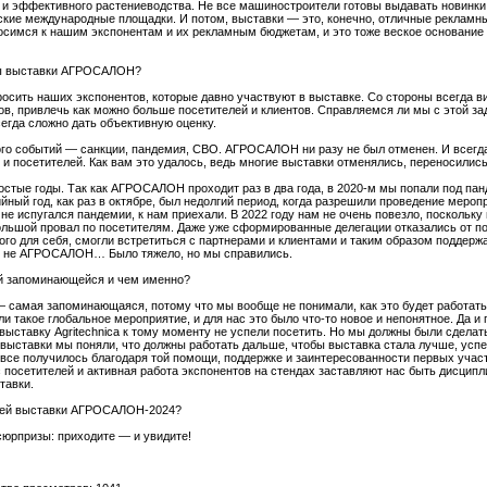
 и эффективного растениеводства. Не все машиностроители готовы выдавать новинки 
ские международные площадки. И потом, выставки — это, конечно, отличные рекламн
симся к нашим экспонентам и их рекламным бюджетам, и это тоже веское основани
оры выставки АГРОСАЛОН?
осить наших экспонентов, которые давно участвуют в выставке. Со стороны всегда 
в, привлечь как можно больше посетителей и клиентов. Справляемся ли мы с этой зад
егда сложно дать объективную оценку.
го событий — санкции, пандемия, СВО. АГРОСАЛОН ни разу не был отменен. И всегда
и посетителей. Как вам это удалось, ведь многие выставки отменялись, переносилис
стые годы. Так как АГРОСАЛОН проходит раз в два года, в 2020-м мы попали под пан
йный год, как раз в октябре, был недолгий период, когда разрешили проведение мероп
 не испугался пандемии, к нам приехали. В 2022 году нам не очень повезло, поскольк
ольшой провал по посетителям. Даже уже сформированные делегации отказались от пое
вого для себя, смогли встретиться с партнерами и клиентами и таким образом подде
ко не АГРОСАЛОН… Было тяжело, но мы справились.
ой запоминающейся и чем именно?
 самая запоминающаяся, потому что мы вообще не понимали, как это будет работать, ч
и такое глобальное мероприятие, и для нас это было что-то новое и непонятное. Да и
выставку Agritechnica к тому моменту не успели посетить. Но мы должны были сделать
 выставки мы поняли, что должны работать дальше, чтобы выставка стала лучше, усп
 все получилось благодаря той помощи, поддержке и заинтересованности первых учас
с посетителей и активная работа экспонентов на стендах заставляют нас быть дисци
тавки.
лей выставки АГРОСАЛОН-2024?
сюрпризы: приходите — и увидите!