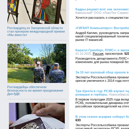
Кадры решают всё: как экономи
Кавказский" ООО «ЛокоТех-Сервис»,
Хочется рассказать о специалиста
Росгвардеец из Запорожской области
«ГИГАНТ Компьютерс»: Востребо
стал призером международной премии
Андрей Каплин, руководитель напр
«Мы вместе»
какой специализированный техниче
рынке IT-вакансий.
Кирилл Гринберг, ЛУИС+: о зак
01.10.2025,
Россия
52
Руководитель департамента ЛУИС+ 
изменениях для рынка пожарной бе
За 10 лет валовый сбор орехов 
Эксперты Россельхозбанка проанал
орехов увеличился с 2014 года почт
Росгвардейцы обеспечили
безопасность во время празднования
Три букета в год: РСХБ изучил 
Дня ВДВ
ромашки и герберы
, Новосибирск
В первом полугодии 2025 года вкла
РСХБ, положительная динамика отеч
российских производителей на оте
В этом сезоне аграрии соберут б
633
Эксперты Россельхозбанка проанал
отраслевой экспертизы РСХБ, валов