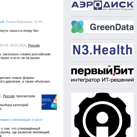
вой
, Елена Миронова, 22:45,
рнуть смысл и опору без
20:43, 28.04.2026,
Россия
м, насколько сложно российским
твуют и есть ли на рынке
обретают новые формы:
го давления, а также объяснил,
5,
Россия
 выбора категорий
а.
ующего инновации и рост
о том, что утверждённый
рынка, где развитие инноваций,
в.