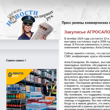
Пресс релизы коммерческих 
Пресс-релизы
//
Закулисье АГРОСАЛОН
В октябре 2024 года состоится 10
выставка состоялась ещё в 2008 го
вещи. В России изменилось и сельс
изменениях поделилась Алла Елиза
Сейчас принято считать, что насту
СМИ, конференции, курсы обучени
Самое-самое
//
Алла Елизарова. Во-первых, выстав
прикладных проблем, обсуждение н
можно продемонстрировать свою про
перед покупкой техники или любой 
маркетинговых исследований показы
результата другими способами.
Во-вторых, крупные международные
кругами. Посещение деловых меро
и ведомств, государственными стр
очень важно, так как мы много гово
происходит в нашем секторе.
Мы понимаем, что поддержка госуд
продемонстрировать достижения ро
помощь и поддержку. Без нее сейча
Когда ты в живом диалоге, это ник
мероприятий в рамках деловой про
изучения рынка современного маши