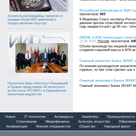
Российские пчеловоды в 2025 год
603
За месяц росгвардейцы приняли от
К Медовому Спасу эксперты Россел
граждан более 800 заявлений о
данным Центра отраслевой эксперти
предоставлении госуслуг
году ожидается рост до 65 тыс. тонн
ПМЭФ: в АПК происходит структ
22.06.2025,
Россия
64
Объём производства пищевой промыш
создания сырьевой массы в АПК ак
Главный аналитик Банка ЗЕНИТ о
По мнению руководителя аналитиче
годовых, но при этом сделает шаг к
Главный экономист Банка ЗЕНИТ 
Патентное бюро «Институт Инноваций
Главный экономист Банка ЗЕНИТ Ма
и Права» представило AI-патентного
ассистента «POSINT» в Евразийском
патентном ведомстве
Новые
«
IT технологии
«
Антивирусы
«
Аналитика
«
Промышленность и
Страхование
«
Микрофинансы
«
Культура, искусство
«
Образован
Конференции
«
Мнения специалистов
«
Общество
«
Народный фронт