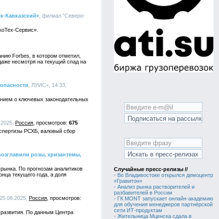
к-Кавказский»
, филиал "Северо-
коТех-Сервис».
ию Forbes, в котором отметил,
аже несмотря на текущий спад на
зопасности
, ЛУИС+, 14:33,
ением о ключевых законодательных
.
.2025,
Россия
675
спертизы РСХБ, валовый сбор
возглавили розы, хризантемы,
 рынка. По прогнозам аналитиков
Случайные пресс-релизы //
нца текущего года, а доля
•
Во Владивостоке открылся демоцентр
«Гравитон»
•
Анализ рынка растворителей и
разбавителей в России
25.08.2025,
Россия
•
ГК MONT запускает онлайн-академию
для обучения менеджеров партнёрской
сети ИТ-продуктам
 развития. По данным Центра
•
Жительница Мценска сдала в