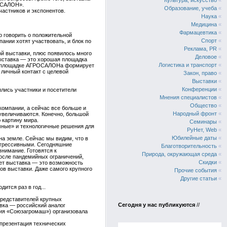
Культура, искусство
«
РОСАЛОН».
Образование, учеба
«
астников и экспонентов.
Наука
«
Медицина
«
Фармацевтика
«
о говорить о положительной
Спорт
«
пании хотят участвовать, и блок по
Реклама, PR
«
ой выставки, плюс появилось много
Деловое
«
выставка — это хорошая площадка
Логистика и транспорт
«
 на площадке АГРОСАЛОНа формирует
 личный контакт с целевой
Закон, право
«
Выставки
«
Конференции
«
ялись участники и посетители
Мнения специалистов
«
Общество
«
компании, а сейчас все больше и
Народный фронт
«
увеличиваются. Конечно, большой
 картину мира.
Семинары
«
умные» и технологичные решения для
РуНет, Web
«
Юбилейные даты
«
на земле. Сейчас мы видим, что в
рогрессивными. Сегодняшние
Благотворительность
«
внимание. Готовятся к
Природа, окружающая среда
«
после пандемийных ограничений,
Скидки
«
ает выставка — это возможность
ов выставки. Даже самого крупного
Прочие события
«
Другие статьи
«
ится раз в год...
представителей крупных
Сегодня у нас публикуются
//
авка — российский аналог
ация «Союзагромаш») организовала
презентация технических