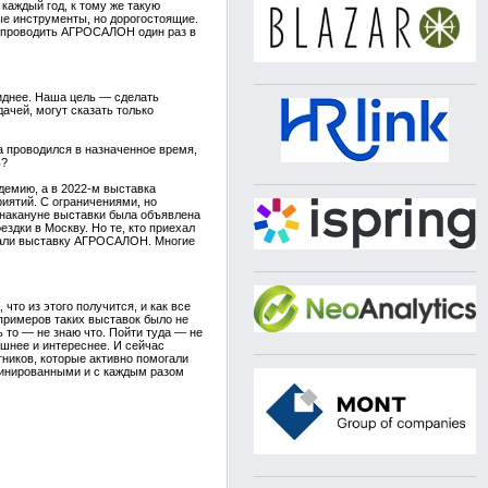
каждый год, к тому же такую
ые инструменты, но дорогостоящие.
е проводить АГРОСАЛОН один раз в
виднее. Наша цель — сделать
ачей, могут сказать только
 проводился в назначенное время,
ь?
демию, а в 2022-м выставка
риятий. С ограничениями, но
у накануне выставки была объявлена
здки в Москву. Но те, кто приехал
ржали выставку АГРОСАЛОН. Многие
то из этого получится, и как все
 примеров таких выставок было не
 то — не знаю что. Пойти туда — не
ешнее и интереснее. И сейчас
тников, которые активно помогали
плинированными и с каждым разом