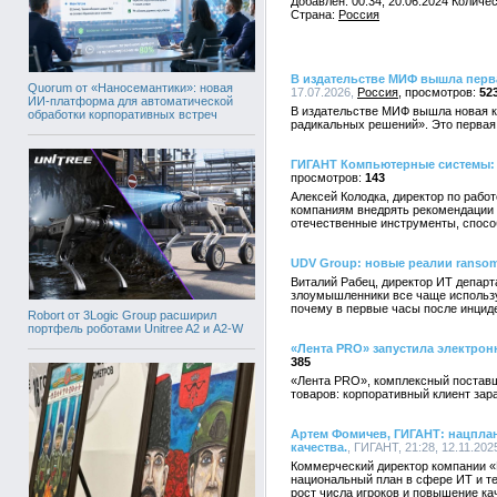
Добавлен: 00:34, 20.06.2024 Количе
Страна:
Россия
В издательстве МИФ вышла перва
Quorum от «Наносемантики»: новая
17.07.2026,
Россия
52
ИИ-платформа для автоматической
В издательстве МИФ вышла новая кн
обработки корпоративных встреч
радикальных решений». Это первая 
ГИГАНТ Компьютерные системы: 
143
Алексей Колодка, директор по раб
компаниям внедрять рекомендации Ф
отечественные инструменты, спосо
UDV Group: новые реалии ransom
Виталий Рабец, директор ИТ департ
злоумышленники все чаще использу
почему в первые часы после инциде
Robort от 3Logic Group расширил
портфель роботами Unitree A2 и A2-W
«Лента PRO» запустила электрон
385
«Лента PRO», комплексный поставщ
товаров: корпоративный клиент зар
Артем Фомичев, ГИГАНТ: нацпла
качества.
, ГИГАНТ, 21:28, 12.11.202
Коммерческий директор компании 
национальный план в сфере ИТ и те
рост числа игроков и повышение ка