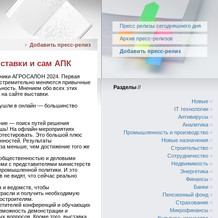
Пресс релизы сегодняшнего дня
Архив пресс-релизов
»
Добавить пресс-релиз
Добавить пресс-релиз
ставки и сам АПК
ехники АГРОСАЛОН 2024. Первая
да стремительно меняются привычные
Разделы
//
ьность. Мнением обо всех этих
на сайте выставки.
Новые
«
е ушли в онлайн — большинство
IT технологии
«
Антивирусы
«
ение — поиск путей решения
Аналитика
«
чишь! На офлайн-мероприятиях
Промышленность и производство
«
ротестировать. Это большой плюс
Новые назначения
«
нностей. Результаты
аза меньше, чем достижение того же
Строительство
«
Сотрудничество
«
 общественностью и деловыми
Недвижимость
«
ми с представителями министерств
промышленной политики. И это
Энергетика
«
в не видят, что сейчас реально
Финансы
«
Банки
«
 и ведомств, чтобы
трасли и получить необходимую
Пенсионный фонд
«
ностроителям.
Страхование
«
осетителей конференций и обучающих
Микрофинансы
«
озможность демонстрации и
х вопросов. Кроме того, выставка