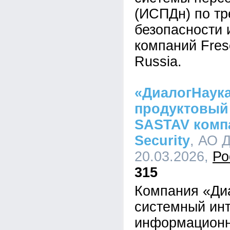
(ИСПДн) по т
безопасности 
компаний Frese
Russia.
«ДиалогНаук
продуктовый
SASTAV компа
Security
, АО 
20.03.2026,
Ро
315
Компания «Ди
системный инт
информационн