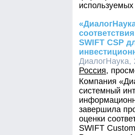
используемых
«ДиалогНаука
соответствия
SWIFT CSP д
инвестиционн
ДиалогНаука, 2
Россия
Компания «Ди
системный инт
информационн
завершила пр
оценки соотве
SWIFT Custome