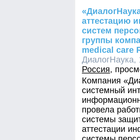
«ДиалогНаук
аттестацию 
систем перс
группы компа
medical care 
ДиалогНаука, 1
Россия
Компания «Ди
системный инт
информационн
провела рабо
системы защи
аттестации и
системы перс