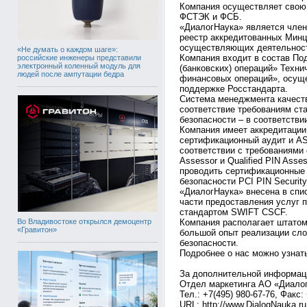
Компания осуществляет свою 
ФСТЭК и ФСБ.
«ДиалогНаука» является чле
реестр аккредитованных Минц
осуществляющих деятельност
«Не думать о каждом шаге»:
Компания входит в состав П
российские инженеры представили
электронный коленный модуль для
(банковских) операций» Техн
людей после ампутации бедра
финансовых операций», осущ
поддержке Росстандарта.
Система менеджмента качест
соответствие требованиям ст
безопасности – в соответств
Компания имеет аккредитаци
сертификационный аудит и AS
соответствии с требованиями
Assessor и Qualified PIN Ass
проводить сертификационные 
безопасности PCI PIN Security
«ДиалогНаука» внесена в сп
части предоставления услуг п
стандартом SWIFT CSCF.
Во Владивостоке открылся демоцентр
Компания располагает штатом
«Гравитон»
большой опыт реализации сло
безопасности.
Подробнее о нас можно узнать
За дополнительной информац
Отдел маркетинга АО «Диало
Тел.: +7(495) 980-67-76, Факс:
URL: http://www.DialogNauka.ru