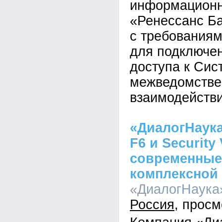
информационн
«Ренессанс Ба
с требования
для подключен
доступа к Сис
межведомствен
взаимодейств
«ДиалогНаука»
F6 и Security 
современные
комплексной
«ДиалогНаука»
Россия