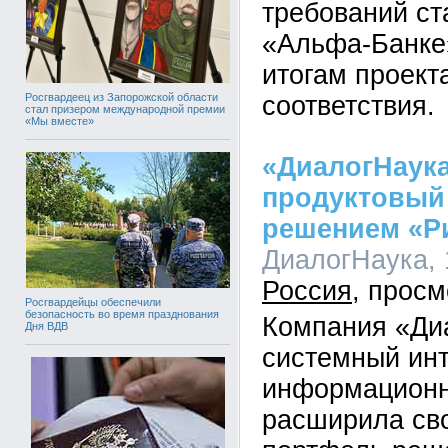
требований ст
«Альфа-Банке»
итогам проект
Росгвардеец из Запорожской области
соответствия.
стал призером международной премии
«Мы вместе»
«ДиалогНаук
продуктовый
решением «Р
ДиалогНаука, 1
Россия
Росгвардейцы обеспечили
безопасность во время празднования
Компания «Ди
Дня ВДВ
системный инт
информационн
расширила св