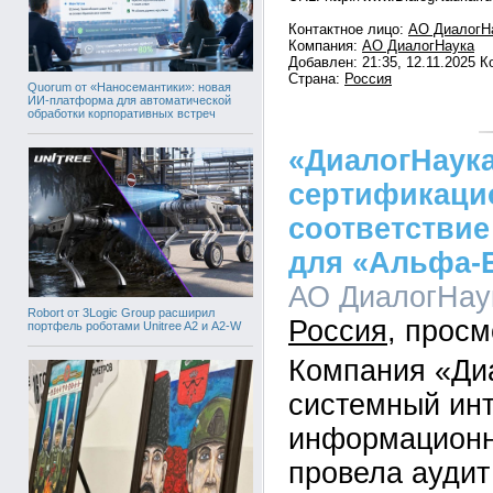
Контактное лицо:
АО ДиалогН
Компания:
АО ДиалогНаука
Добавлен: 21:35, 12.11.2025 
Страна:
Россия
Quorum от «Наносемантики»: новая
ИИ-платформа для автоматической
обработки корпоративных встреч
«ДиалогНаук
сертификаци
соответствие
для «Альфа-Б
АО ДиалогНаук
Robort от 3Logic Group расширил
Россия
портфель роботами Unitree A2 и A2-W
Компания «Ди
системный инт
информационн
провела ауди