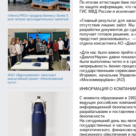
По итогам аттестации банк по
по защите информации, что г
ГИС МВД России и исключает 
«Лента PRO» продала бизнесу более 5
млн литров прохладительных напитков
«Главный результат для заказ
отсутствие лишних забот. Мы 
разработки документов до сда
получает готовое решение, а 
предстоит реализовывать», —
отдела консалтинга АО «Диал
«Для нас было важно пройти 
«ДиалогНауки» давно показал
были выполнены четко и в ср
непрерывность бизнес-процесс
государственными сервисами
Игоревич, начальник Управл
АНО «Вдохновение» запускает
масштабный проект «Инклюзивный
«Москоммерцбанк» (АО).
путь»
ИНФОРМАЦИЯ О КОМПАНИИ
С момента образования в 1992
ведущих российских компаний
информационной безопасности
разрабатываем и поставляем
безопасности.
На сегодняшний день мы явл
государственных и частных ор
энергетического, финансово-к
пенсионного обеспечения и п