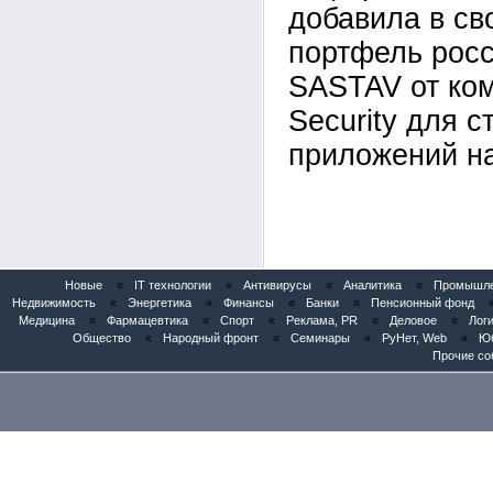
добавила в св
портфель рос
SASTAV от ком
Security для с
приложений на
Новые
«
IT технологии
«
Антивирусы
«
Аналитика
«
Промышлен
Недвижимость
«
Энергетика
«
Финансы
«
Банки
«
Пенсионный фонд
Медицина
«
Фармацевтика
«
Спорт
«
Реклама, PR
«
Деловое
«
Логи
Общество
«
Народный фронт
«
Семинары
«
РуНет, Web
«
Юб
Прочие со