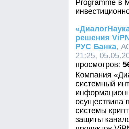
Programme в 
инвестиционно
«ДиалогНаук
решения ViPN
РУС Банка
, А
21:25, 05.05.2
5
Компания «Ди
системный инт
информационн
осуществила п
системы крип
защиты канало
продуктов Vi