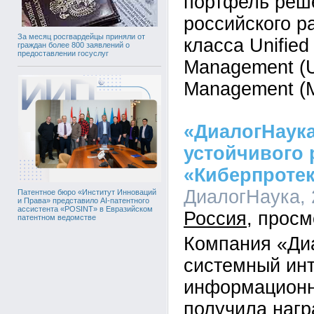
портфель реш
российского р
За месяц росгвардейцы приняли от
класса Unified
граждан более 800 заявлений о
предоставлении госуслуг
Management (U
Management (
«ДиалогНаука
устойчивого 
«Киберпроте
ДиалогНаука, 2
Патентное бюро «Институт Инноваций
и Права» представило AI-патентного
ассистента «POSINT» в Евразийском
Россия
патентном ведомстве
Компания «Ди
системный инт
информационн
получила наг