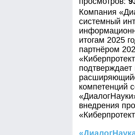
9
Компания «Ди
системный инт
информационн
итогам 2025 г
партнёром 20
«Киберпротект
подтверждает
расширяющийс
компетенций с
«ДиалогНауки»
внедрения пр
«Киберпротек
«ДиалогНаука