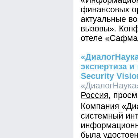
«Информацион
финансовых о
актуальные во
вызовы». Кон
отеле «Сафма
«ДиалогНаука
экспертиза и
Security Visio
«ДиалогНаука»
Россия
Компания «Ди
системный инт
информационн
была удостоен