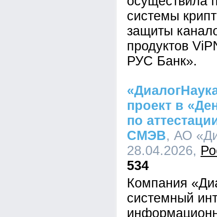
осуществила п
системы крип
защиты канало
продуктов Vi
РУС Банк».
«ДиалогНаук
проект в «Де
по аттестаци
СМЭВ
, АО «Д
28.04.2026,
Ро
534
Компания «Ди
системный инт
информационн