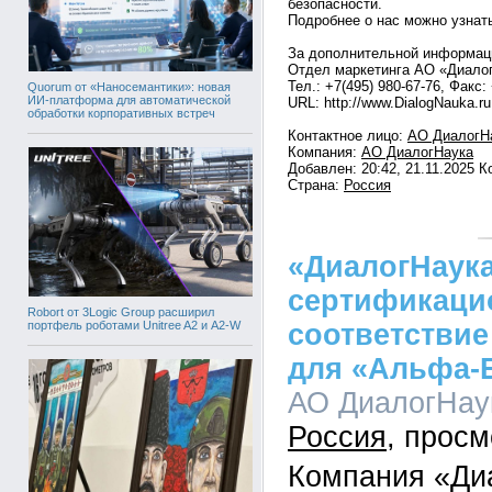
безопасности.
Подробнее о нас можно узнать
За дополнительной информац
Отдел маркетинга АО «Диало
Тел.: +7(495) 980-67-76, Факс:
Quorum от «Наносемантики»: новая
ИИ-платформа для автоматической
URL: http://www.DialogNauka.ru
обработки корпоративных встреч
Контактное лицо:
АО ДиалогН
Компания:
АО ДиалогНаука
Добавлен: 20:42, 21.11.2025 
Страна:
Россия
«ДиалогНаук
сертификаци
Robort от 3Logic Group расширил
портфель роботами Unitree A2 и A2-W
соответствие
для «Альфа-Б
АО ДиалогНаук
Россия
Компания «Ди