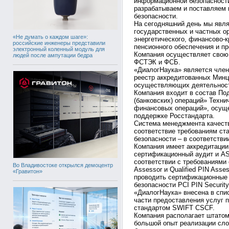
информационной безопасности
разрабатываем и поставляем
безопасности.
На сегодняшний день мы явл
государственных и частных ор
«Не думать о каждом шаге»:
энергетического, финансово-к
российские инженеры представили
пенсионного обеспечения и п
электронный коленный модуль для
Компания осуществляет свою 
людей после ампутации бедра
ФСТЭК и ФСБ.
«ДиалогНаука» является чле
реестр аккредитованных Минц
осуществляющих деятельност
Компания входит в состав П
(банковских) операций» Техн
финансовых операций», осущ
поддержке Росстандарта.
Система менеджмента качест
соответствие требованиям ст
безопасности – в соответств
Компания имеет аккредитаци
сертификационный аудит и AS
соответствии с требованиями
Во Владивостоке открылся демоцентр
Assessor и Qualified PIN Ass
«Гравитон»
проводить сертификационные 
безопасности PCI PIN Security
«ДиалогНаука» внесена в сп
части предоставления услуг п
стандартом SWIFT CSCF.
Компания располагает штатом
большой опыт реализации сло