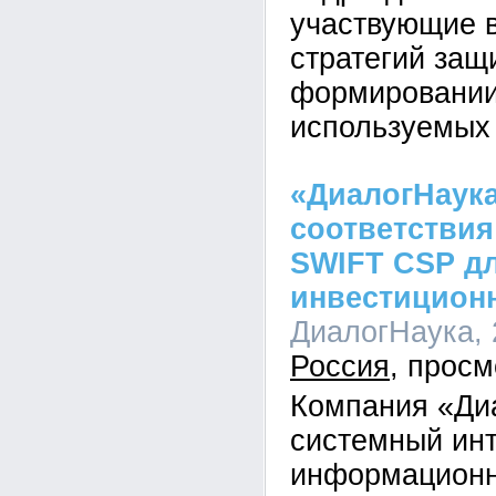
участвующие в
стратегий за
формировании
используемых
«ДиалогНаука
соответствия
SWIFT CSP д
инвестиционн
ДиалогНаука, 2
Россия
Компания «Ди
системный инт
информационн