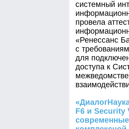
системный инт
информационн
провела аттес
информационн
«Ренессанс Ба
с требования
для подключен
доступа к Сис
межведомствен
взаимодейств
«ДиалогНаука»
F6 и Security 
современные