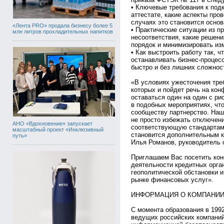
• Ключевые требования к под
аттестате, какие аспекты про
случаях это становится осно
«Лента PRO» продала бизнесу более 5
• Практические ситуации из п
млн литров прохладительных напитков
несоответствия, какие решен
порядок и минимизировать из
• Как выстроить работу так, 
останавливать бизнес-процес
быстро и без лишних сложнос
«В условиях ужесточения тре
которых и пойдет речь на кон
оставаться один на один с р
в подобных мероприятиях, ч
сообществу партнерство. Наш 
не просто избежать отключен
АНО «Вдохновение» запускает
соответствующую стандартам
масштабный проект «Инклюзивный
становится дополнительным 
путь»
Илья Романов, руководитель 
Приглашаем Вас посетить ко
деятельности кредитных орга
геополитической обстановки 
рынке финансовых услуг».
ИНФОРМАЦИЯ О КОМПАНИИ
С момента образования в 1992
ведущих российских компаний