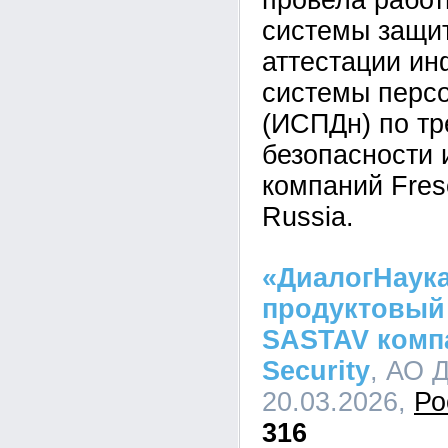
провела рабо
системы защи
аттестации и
системы перс
(ИСПДн) по т
безопасности 
компаний Frese
Russia.
«ДиалогНаук
продуктовый
SASTAV компа
Security
, АО 
20.03.2026,
Ро
316