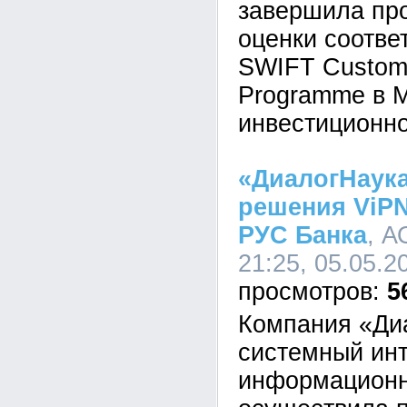
завершила пр
оценки соотве
SWIFT Custome
Programme в 
инвестиционно
«ДиалогНаук
решения ViPN
РУС Банка
, А
21:25, 05.05.2
5
Компания «Ди
системный инт
информационн