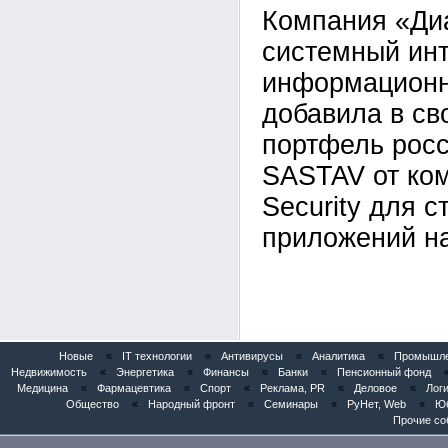
Компания «Ди
системный инт
информационн
добавила в св
портфель рос
SASTAV от ком
Security для с
приложений на
Новые
«
IT технологии
«
Антивирусы
«
Аналитика
«
Промышлен
Недвижимость
«
Энергетика
«
Финансы
«
Банки
«
Пенсионный фонд
Медицина
«
Фармацевтика
«
Спорт
«
Реклама, PR
«
Деловое
«
Логи
Общество
«
Народный фронт
«
Семинары
«
РуНет, Web
«
Юб
Прочие со