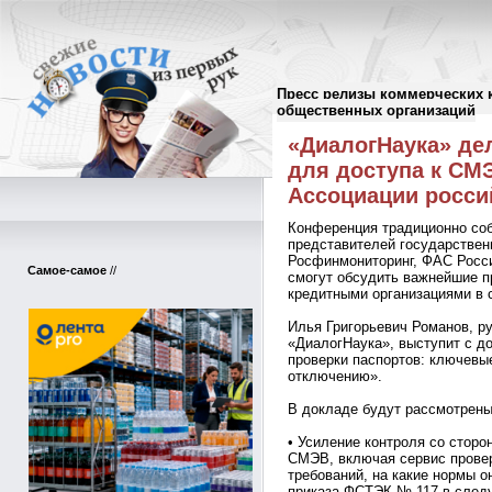
Пресс релизы коммерческих 
Пресс-релизы
//
общественных организаций
«ДиалогНаука» де
для доступа к СМ
Ассоциации росси
Конференция традиционно соб
представителей государствен
Росфинмониторинг, ФАС Росси
Самое-самое
//
смогут обсудить важнейшие п
кредитными организациями в 
Илья Григорьевич Романов, р
«ДиалогНаука», выступит с д
проверки паспортов: ключевы
отключению».
В докладе будут рассмотрен
• Усиление контроля со сторо
СМЭВ, включая сервис провер
требований, на какие нормы о
приказа ФСТЭК № 117 в след