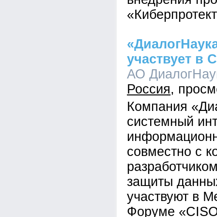
«Киберпротек
«ДиалогНаука
участвует в 
АО ДиалогНаук
Россия
Компания «Ди
системный инт
информационн
совместно с к
разработчико
защиты данны
участвуют в 
Форуме «CIS