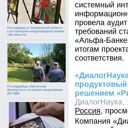
системный инт
информационн
провела ауди
Росгвардеец из Запорожской области
требований ст
стал призером международной премии
«Мы вместе»
«Альфа-Банке»
итогам проект
соответствия.
«ДиалогНаук
продуктовый
Росгвардейцы обеспечили
безопасность во время празднования
решением «Р
Дня ВДВ
ДиалогНаука, 1
Россия
Компания «Ди