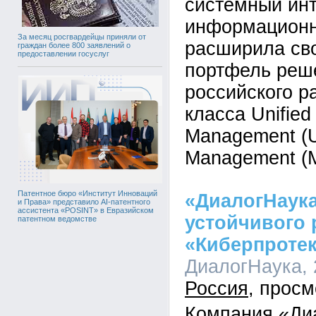
системный инт
информационн
За месяц росгвардейцы приняли от
расширила св
граждан более 800 заявлений о
предоставлении госуслуг
портфель реш
российского р
класса Unified
Management (U
Management (
Патентное бюро «Институт Инноваций
«ДиалогНаука
и Права» представило AI-патентного
ассистента «POSINT» в Евразийском
устойчивого 
патентном ведомстве
«Киберпроте
ДиалогНаука, 2
Россия
Компания «Ди