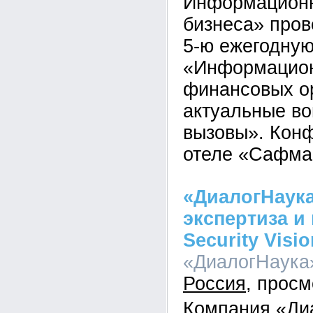
Информационн
бизнеса» пров
5-ю ежегодну
«Информацион
финансовых о
актуальные во
вызовы». Кон
отеле «Сафма
«ДиалогНаука
экспертиза и
Security Visio
«ДиалогНаука»
Россия
Компания «Ди