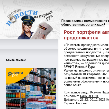
Пресс релизы коммерческих 
Пресс-релизы
//
общественных организаций
Рост портфеля ав
продолжается
«По итогам прошедшего месяц
объемов кредитования, что с
предлагаемых продуктов. Для
сохраняет конкурентные проц
программы, направленные на
Самое-самое
//
клиентов», — поделился дире
ЗЕНИТ Евгений Гурин.
Ранее мы писали о значитель
результатам III квартала 202
на новый автомобиль, так и н
условиями оформления и про
сайте банка.
Контактное лицо:
Ксения Над
Компания:
Банк ЗЕНИТ
Добавлен: 23:23, 09.12.2025 
Страна:
Россия