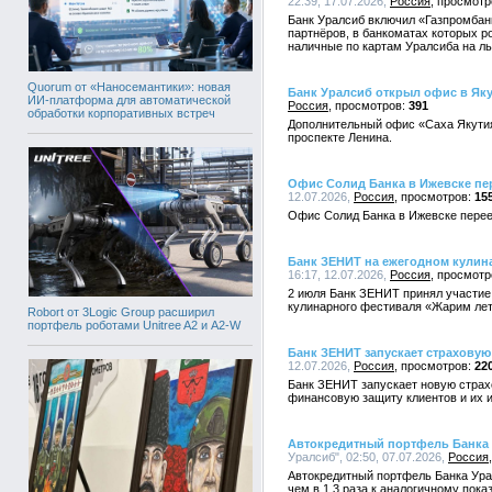
22:39, 17.07.2026,
Россия
Банк Уралсиб включил «Газпромбанк
партнёров, в банкоматах которых р
наличные по картам Уралсиба на ль
Quorum от «Наносемантики»: новая
Банк Уралсиб открыл офис в Яку
ИИ-платформа для автоматической
Россия
391
обработки корпоративных встреч
Дополнительный офис «Саха Якутия
проспекте Ленина.
Офис Солид Банка в Ижевске пе
12.07.2026,
Россия
15
Офис Солид Банка в Ижевске перее
Банк ЗЕНИТ на ежегодном кулин
16:17, 12.07.2026,
Россия
2 июля Банк ЗЕНИТ принял участие
кулинарного фестиваля «Жарим лет
Robort от 3Logic Group расширил
портфель роботами Unitree A2 и A2-W
Банк ЗЕНИТ запускает страхову
12.07.2026,
Россия
22
Банк ЗЕНИТ запускает новую стра
финансовую защиту клиентов и их 
Автокредитный портфель Банка 
Уралсиб", 02:50, 07.07.2026,
Россия
Автокредитный портфель Банка Урал
чем в 1,3 раза к аналогичному пока