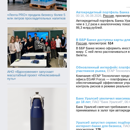
Автокредитный портфель Банка 
«Лента PRO» продала бизнесу более 5
00:16, 06.08.2026,
Россия
млн литров прохладительных напитков
Автокредитный портфель Банка Урал
чем в 1,2 раза к аналогичному пока
86,3 млрд рублей.
В ББР Банке доступны карты для
Россия
514
В ББР Банке можно оформить иност
миру. С ней легко расплачиваться в
билеты.
Обновленный интерфейс платф
участников рынка
, ЕГАР Технологи
АНО «Вдохновение» запускает
масштабный проект «Инклюзивный
Компания «ЕГАР Технологии» предс
путь»
офиса EGAR Focus — платформы ав
обеспечивающий эффективное упра
контроль рисков в режиме реальног
Банк Уралсиб увеличил максима
до 18 лет
, ПАО "Банк Уралсиб", 06:
Банк Уралсиб смягчил требования к
принимаемых в залог при автокреди
Уралсиб запустил сервис подбо
интернет-банке для бизнеса
, ПАО
178