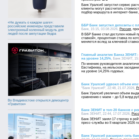
Банк Уралсиб запустил сервис рас
клиенты могут рассчитать стоимост
подбор маршрута в интернет-банке
«Не думать о каждом шаге»:
ББР Банк запустил депозиты с п
российские инженеры представили
Банк, 15:15, 03.08.2026,
Россия
электронный коленный модуль для
людей после ампутации бедра
В ББР Банке стал доступен новый 
ставкой», процентная ставка по ко
меняется вслед за ключевой ставко
Главный аналитик Банка ЗЕНИТ:
на уровне 14,25%
, Банк ЗЕНИТ, 15:
По мнению руководителя аналитич
Евстифеева, на июльском заседани
на уровне 14,25% годовых.
Банк Уралсиб удвоил объем ипо
"Банк Уралсиб", 22:48, 21.07.2026,
Р
Банк Уралсиб увеличил объем выдач
сравнению с маем – до 5,8 млрд ру
Во Владивостоке открылся демоцентр
«Гравитон»
Банк ЗЕНИТ в топ-20 банков с р
Банк ЗЕНИТ, 22:44, 17.07.2026,
Рос
Банк ЗЕНИТ занял 17 строчку в рей
пресс-службы во II квартале 2026 г
Банк Уралсиб расширил сеть ба