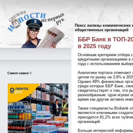
Пресс релизы коммерческих 
Пресс-релизы
//
общественных организаций
ББР Банк в ТОП-20
в 2025 году
Основным критерием отбора с
кредитными организациями в с
года с использованием выбор
Аналитики портала отмечают 
Самое-самое
//
целом по рынку на 3,8% в 20
Однако 49% финансовых орган
среди которых ББР Банк, смо
свидетельствует о том, что 
разнообразным: одни игроки о
время как другие активно инв
Также специалисты Brobank от
являются ключевыми создате
приходится 81,2% всех публи
организаций.
Больше интересной информаци