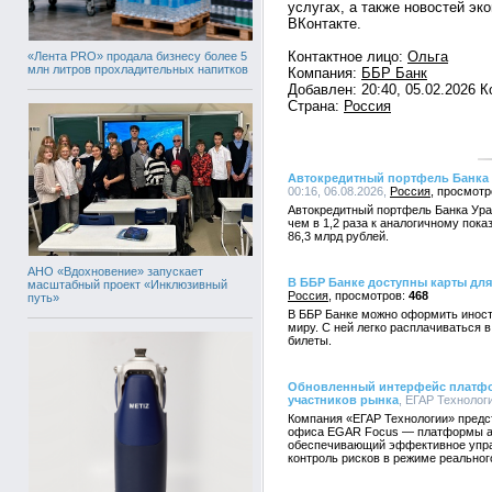
услугах, а также новостей эк
ВКонтакте.
Контактное лицо:
Ольга
«Лента PRO» продала бизнесу более 5
млн литров прохладительных напитков
Компания:
ББР Банк
Добавлен: 20:40, 05.02.2026 
Страна:
Россия
Автокредитный портфель Банка 
00:16, 06.08.2026,
Россия
Автокредитный портфель Банка Урал
чем в 1,2 раза к аналогичному пока
86,3 млрд рублей.
АНО «Вдохновение» запускает
В ББР Банке доступны карты для
масштабный проект «Инклюзивный
Россия
468
путь»
В ББР Банке можно оформить иност
миру. С ней легко расплачиваться в
билеты.
Обновленный интерфейс платф
участников рынка
, ЕГАР Технологи
Компания «ЕГАР Технологии» предс
офиса EGAR Focus — платформы ав
обеспечивающий эффективное упра
контроль рисков в режиме реальног