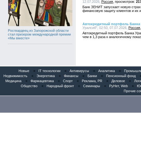
12.07.2026,
Россия
21
Банк ЗЕНИТ запускает новую стра
финансовую защиту клиентов и их 
Автокредитный портфель Банка 
Уралсиб", 02:50, 07.07.2026,
Россия
Росгвардеец из Запорожской области
Автокредитный портфель Банка Урал
стал призером международной премии
чем в 1,3 раза к аналогичному пока
«Мы вместе»
Новые
«
IT технологии
«
Антивирусы
«
Аналитика
«
Промышлен
Недвижимость
«
Энергетика
«
Финансы
«
Банки
«
Пенсионный фонд
Медицина
«
Фармацевтика
«
Спорт
«
Реклама, PR
«
Деловое
«
Логи
Общество
«
Народный фронт
«
Семинары
«
РуНет, Web
«
Юб
Прочие со