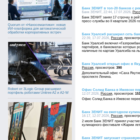
Банк ЗЕНИТ в топ-20 банков с р
Банк ЗЕНИТ, 22:44, 17.07.2026,
Рос
Банк ЗЕНИТ занял 17 строчку в рей
пресс-службы во II квартале 2026 г
Quorum от «Наносемантики»: новая
ИИ-платформа для автоматической
обработки корпоративных встреч
Банк Уралсиб расширил сеть ба
22:39, 17.07.2026,
Россия
Банк Уралсиб включил «Газпромбанк
партнёров, в банкоматах которых р
наличные по картам Уралсиба на ль
Банк Уралсиб открыл офис в Яку
Россия
390
Дополнительный офис «Саха Якутия
проспекте Ленина.
Robort от 3Logic Group расширил
Офис Солид Банка в Ижевске пе
портфель роботами Unitree A2 и A2-W
12.07.2026,
Россия
15
Офис Солид Банка в Ижевске перее
Банк ЗЕНИТ на ежегодном кулин
16:17, 12.07.2026,
Россия
2 июля Банк ЗЕНИТ принял участие
кулинарного фестиваля «Жарим лет
Банк ЗЕНИТ запускает страхову