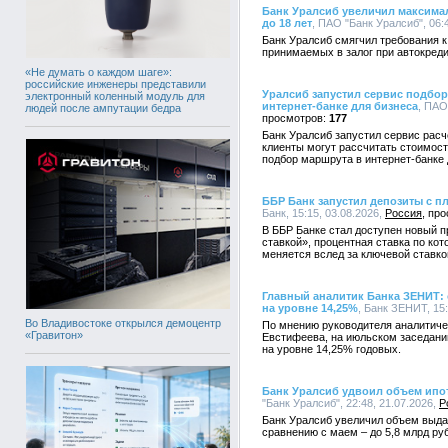
Банк Уралсиб увеличил максима
до 18 лет
, ПАО "Банк Уралсиб", 06:
Банк Уралсиб смягчил требования к
принимаемых в залог при автокреди
«Не думать о каждом шаге»:
российские инженеры представили
Уралсиб запустил сервис подбо
электронный коленный модуль для
интернет-банке для бизнеса
, ПАО
людей после ампутации бедра
177
Банк Уралсиб запустил сервис рас
клиенты могут рассчитать стоимост
подбор маршрута в интернет-банке
ББР Банк запустил депозиты с п
Банк, 15:15, 03.08.2026,
Россия
В ББР Банке стал доступен новый 
ставкой», процентная ставка по ко
меняется вслед за ключевой ставко
Главный аналитик Банка ЗЕНИТ:
на уровне 14,25%
, Банк ЗЕНИТ, 15:
Во Владивостоке открылся демоцентр
По мнению руководителя аналитич
«Гравитон»
Евстифеева, на июльском заседани
на уровне 14,25% годовых.
Банк Уралсиб удвоил объем ипо
"Банк Уралсиб", 22:48, 21.07.2026,
Р
Банк Уралсиб увеличил объем выдач
сравнению с маем – до 5,8 млрд ру