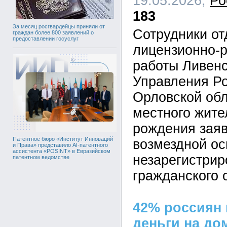
19.05.2026,
Ро
183
За месяц росгвардейцы приняли от
Сотрудники от
граждан более 800 заявлений о
предоставлении госуслуг
лицензионно-
работы Ливенс
Управления Ро
Орловской обл
местного жите
рождения заяв
Патентное бюро «Институт Инноваций
возмездной ос
и Права» представило AI-патентного
ассистента «POSINT» в Евразийском
незарегистрир
патентном ведомстве
гражданского 
42% россиян 
деньги на до