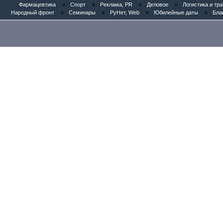
Фармацевтика
«
Спорт
«
Реклама, PR
«
Деловое
«
Логистика и тр
Народный фронт
«
Семинары
«
РуНет, Web
«
Юбилейные даты
«
Бла