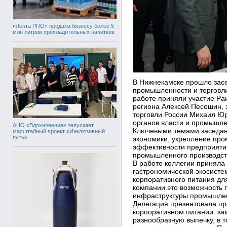
«Лента PRO» продала бизнесу более 5
млн литров прохладительных напитков
В Нижнекамске прошло засе
промышленности и торговли
работе приняли участие Ра
региона Алексей Песошин,
торговли России Михаил Юр
органов власти и промышле
АНО «Вдохновение» запускает
Ключевыми темами заседани
масштабный проект «Инклюзивный
путь»
экономики, укрепление пр
эффективности предприятий
промышленного производств
В работе коллегии приняла
гастрономической экосисте
корпоративного питания д
компании это возможность п
инфраструктуры промышлен
Делегация презентовала пр
корпоративном питании: з
разнообразную выпечку, в 