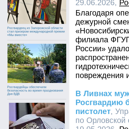
29.06.2026,
Ро
Благодаря оп
дежурной сме
Росгвардеец из Запорожской области
«Новосибирск
стал призером международной премии
«Мы вместе»
филиала ФГУП
России» удало
распространен
гидротехничес
повреждения 
Росгвардейцы обеспечили
безопасность во время празднования
В Ливнах муж
Дня ВДВ
Росгвардию б
пистолет
, Уп
по Орловской 