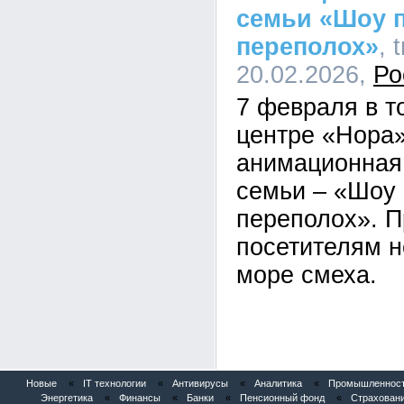
семьи «Шоу 
переполох»
, 
20.02.2026,
Ро
7 февраля в т
центре «Нора
анимационная
семьи – «Шоу
переполох». П
посетителям 
море смеха.
Новые
«
IT технологии
«
Антивирусы
«
Аналитика
«
Промышленность
Энергетика
«
Финансы
«
Банки
«
Пенсионный фонд
«
Страхован