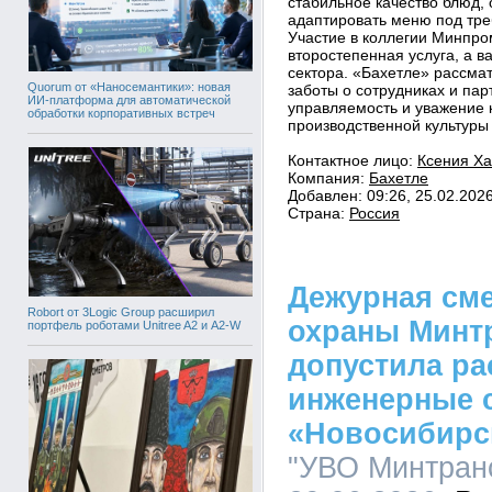
стабильное качество блюд,
адаптировать меню под тре
Участие в коллегии Минпро
второстепенная услуга, а 
сектора. «Бахетле» рассма
Quorum от «Наносемантики»: новая
заботы о сотрудниках и парт
ИИ-платформа для автоматической
управляемость и уважение к
обработки корпоративных встреч
производственной культуры
Контактное лицо:
Ксения Х
Компания:
Бахетле
Добавлен: 09:26, 25.02.202
Страна:
Россия
Дежурная см
Robort от 3Logic Group расширил
охраны Минтр
портфель роботами Unitree A2 и A2-W
допустила ра
инженерные 
«Новосибирс
"УВО Минтранс