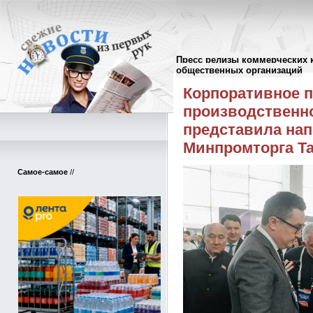
Пресс релизы коммерческих 
Пресс-релизы
//
общественных организаций
Корпоративное п
производственно
представила нап
Минпромторга Та
Самое-самое
//