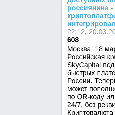
доступных пл
россиянина -
криптоплатфо
интегрировал
22:12, 20.03.2
608
Москва, 18 ма
Российская к
SkyCapital по
быстрых плат
России. Тепер
может пополни
по QR-коду ил
24/7, без рекв
Криптовалюта 