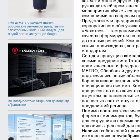
чак-чак и многое другое. 
руководителей промышленно
мероприятия «Бахетле» пр
компаниями по вопросам ор
Представители предприяти
«Не думать о каждом шаге»:
корпоративного обслуживан
российские инженеры представили
электронный коленный модуль для
«Бахетле» — гастрономичес
людей после ампутации бедра
качество формируется на в
до готовых решений. Компа
ключ»: производство, конт
стандартам.
Сегодня продукцию компани
восьми предприятиях Татар
промышленные и федеральн
METRO, Сбербанк и другие.
подключились новые объект
Корпоративное питание «Ба
операционная система. Ком
процессов, но и на качеств
акцентом на национальные
полностью соответствуют с
Во Владивостоке открылся демоцентр
«Гравитон»
предприятий региона.
Помимо поставок классичес
форматы минимаркетов, буф
для сотрудников промышле
практичных решений для еж
Наличие собственной прои
изготовлению полуфабрика