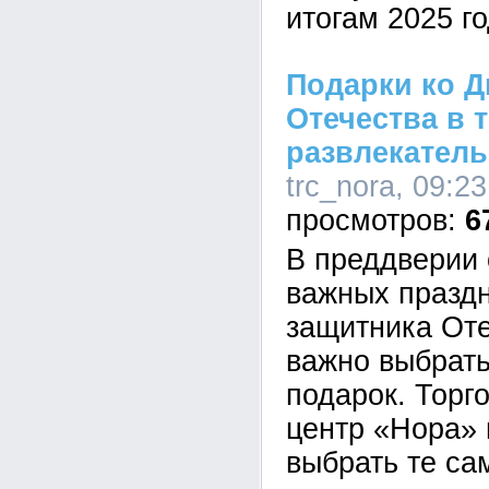
итогам 2025 го
Подарки ко Д
Отечества в 
развлекатель
trc_nora, 09:2
6
В преддверии 
важных праздн
защитника Оте
важно выбрат
подарок. Торг
центр «Нора» 
выбрать те са