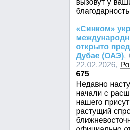
вызовут у ваш
благодарность
«Синком» ук
международн
открыто пред
Дубае (ОАЭ)
,
22.02.2026,
Ро
675
Недавно наст
начали с расш
нашего присутс
растущий спро
ближневосточ
официально о