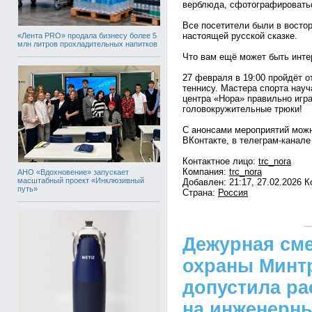
верблюда, сфотографироватьс
Все посетители были в востор
настоящей русской сказке.
«Лента PRO» продала бизнесу более 5
млн литров прохладительных напитков
Что вам ещё может быть инте
27 февраля в 19:00 пройдёт о
теннису. Мастера спорта науч
центра «Нора» правильно игра
головокружительные трюки!
С анонсами мероприятий мож
ВКонтакте, в телеграм-канале
Контактное лицо:
trc_nora
Компания:
trc_nora
АНО «Вдохновение» запускает
масштабный проект «Инклюзивный
Добавлен: 21:17, 27.02.2026 
путь»
Страна:
Россия
Дежурная см
охраны Минтр
допустила ра
на инженерн