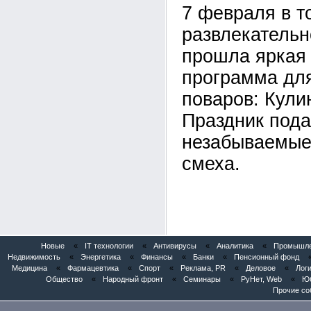
7 февраля в т
развлекатель
прошла яркая
программа дл
поваров: Кули
Праздник под
незабываемые
смеха.
Новые
«
IT технологии
«
Антивирусы
«
Аналитика
«
Промышлен
Недвижимость
«
Энергетика
«
Финансы
«
Банки
«
Пенсионный фонд
Медицина
«
Фармацевтика
«
Спорт
«
Реклама, PR
«
Деловое
«
Логи
Общество
«
Народный фронт
«
Семинары
«
РуНет, Web
«
Юб
Прочие со