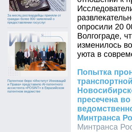
Исследовател
развлекательно
За месяц росгвардейцы приняли от
граждан более 800 заявлений о
предоставлении госуслуг
опросили 20 0
Волгограде, ч
изменилось в
уюта в соврем
Попытка прон
транспортной
Патентное бюро «Институт Инноваций
и Права» представило AI-патентного
Новосибирск
ассистента «POSINT» в Евразийском
патентном ведомстве
пресечена во
ведомственн
Минтранса Р
Минтранса Рос