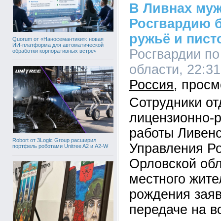
В Ливнах муж
Росгвардию 
ружьё и пист
Quorum от «Наносемантики»: новая
ИИ-платформа для автоматической
Росгвардии по
обработки корпоративных встреч
области, 22:31
Россия
Сотрудники от
лицензионно-
работы Ливенс
Robort от 3Logic Group расширил
Управления Ро
портфель роботами Unitree A2 и A2-W
Орловской обл
местного жите
рождения заяв
передаче на в