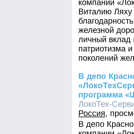
компании «Ло
Виталию Ляху
благодарность
железной доро
личный вклад
патриотизма и
поколений же
В депо Красн
«ЛокоТехСерв
программа «
ЛокоТех-Сервис
Россия
В депо Красн
компании «Ло