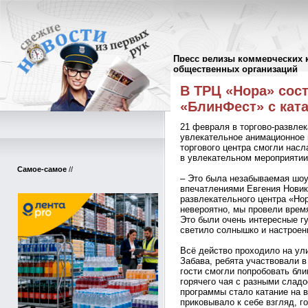
Пресс релизы коммерческих 
Пресс-релизы
//
общественных организаций
В ТРЦ «Нора» сос
«БлинФест» с кат
21 февраля в торгово-развле
увлекательное анимационное 
торгового центра смогли нас
в увлекательном мероприятии
Самое-самое
//
– Это была незабываемая шоу
впечатлениями Евгения Новик
развлекательного центра «Но
невероятно, мы провели время
Это были очень интересные гу
светило солнышко и настроен
Всё действо проходило на ул
Забава, ребята участвовали в
гости смогли попробовать бл
горячего чая с разными слад
программы стало катание на 
приковывало к себе взгляд, г