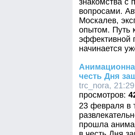
знакомства с 
вопросами. А
Москалев, экс
опытом. Путь 
эффективной 
начинается уж
Анимационна
честь Дня за
trc_nora, 21:2
4
23 февраля в 
развлекатель
прошла анима
в честь Дня з