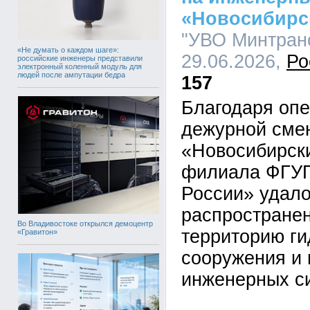
«Новосибирс
"УВО Минтранс
«Не думать о каждом шаге»:
29.06.2026,
Ро
российские инженеры представили
электронный коленный модуль для
людей после ампутации бедра
157
Благодаря оп
дежурной сме
«Новосибирск
филиала ФГУП
России» удало
распространен
Во Владивостоке открылся демоцентр
территорию ги
«Гравитон»
сооружения и
инженерных с