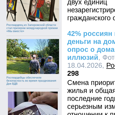
двух единиц
незарегистрир
гражданского 
Росгвардеец из Запорожской области
стал призером международной премии
«Мы вместе»
42% россиян 
деньги на до
опрос о дома
иллюзий
, Фот
18.04.2026,
Ро
298
Росгвардейцы обеспечили
Смена приорит
безопасность во время празднования
Дня ВДВ
жилья и общая
последние год
серьезным из
отношении к п