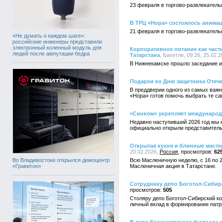
23 февраля в торгово-развлекател
В ТРЦ «Нора» состоялось анима
21 февраля в торгово-развлекател
«Не думать о каждом шаге»:
российские инженеры представили
электронный коленный модуль для
Корпоративное питание как част
людей после ампутации бедра
Татарстана
, Бахетле, 09:26, 25.02.
В Нижнекамске прошло заседание ит
Подарки ко Дню защитника Отече
В преддверии одного из самых важн
«Нора» готов помочь выбрать те са
«Синком» укрепляет международ
Недавно наступивший 2026 год мы н
официально открыли представитель
Открытая кухня и блинные маст
20.02.2026,
Россия
62
Во Владивостоке открылся демоцентр
Всю Масленичную неделю, с 16 по 2
«Гравитон»
Масленичная акция в Татарстане.
Сотруднику депо Боготол-Сибир
505
Столяру депо Боготол-Сибирский к
личный вклад в формирование патр