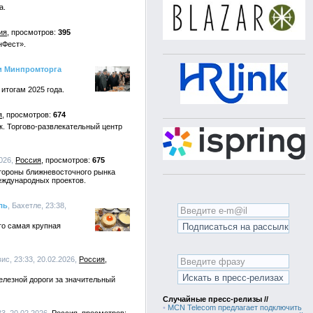
а.
ия
395
нФест».
ии Минпромторга
итогам 2025 года.
я
674
к. Торгово-развлекательный центр
2026,
Россия
675
стороны ближневосточного рынка
еждународных проектов.
ль
, Бахетле, 23:38,
то самая крупная
ис, 23:33, 20.02.2026,
Россия
елезной дороги за значительный
Случайные пресс-релизы //
•
MCN Telecom предлагает подключить