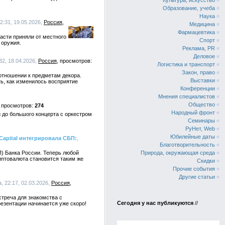
Культура, искусство
«
Образование, учеба
«
Наука
«
2:31, 19.05.2026,
Россия
Медицина
«
Фармацевтика
«
асти приняли от местного
Спорт
«
 оружия.
Реклама, PR
«
Деловое
«
32, 18.04.2026,
Россия
Логистика и транспорт
«
Закон, право
«
отношении к предметам декора.
Выставки
«
ть, как изменилось восприятие
Конференции
«
Мнения специалистов
«
Общество
«
274
Народный фронт
«
 до большого концерта с оркестром
Семинары
«
РуНет, Web
«
Юбилейные даты
«
apital интегрировала СБП:
,
Благотворительность
«
) Банка России. Теперь любой
Природа, окружающая среда
«
риптовалюта становится таким же
Скидки
«
Прочие события
«
Другие статьи
«
 22:17, 02.03.2026,
Россия
стреча для знакомства с
Сегодня у нас публикуются
//
езентации начинается уже скоро!