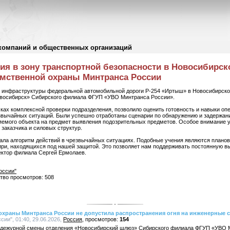
компаний и общественных организаций
я в зону транспортной безопасности в Новосибирск
омственной охраны Минтранса России
й инфраструктуры федеральной автомобильной дороги Р-254 «Иртыш» в Новосибирско
овосибирск» Сибирского филиала ФГУП «УВО Минтранса России».
ках комплексной проверки подразделения, позволило оценить готовность и навыки оп
звычайных ситуаций. Были успешно отработаны сценарии по обнаружению и задержани
яемого объекта на предмет выявления подозрительных предметов. Особое внимание 
заказчика и силовых структур.
ала алгоритм действий в чрезвычайных ситуациях. Подобные учения являются планов
ри, находящихся под нашей защитой. Это позволяет нам поддерживать постоянную в
ектор филиала Сергей Ермолаев.
оссии"
ство просмотров: 508
охраны Минтранса России не допустила распространения огня на инженерные 
ии", 01:40, 29.06.2026,
Россия
154
 дежурной смены отделения «Новосибирский шлюз» Сибирского филиала ФГУП «УВО М