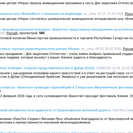
ьном центре «Нора» прошла анимационная программа в честь Дня защитника Отечеств
ционное шоу «БлинФест» с катанием на верблюде
, trc_nora, 21:17, 27.02.2026,
Росс
ьном центре «Нора» состоялось увлекательное анимационное интерактивное шоу «Бли
ь производственной культуры: «Бахетле» представила направление на коллег
2026,
Россия
585
оговой коллегии Министерства промышленности и торговли Республики Татарстан по 
ства в торгово-развлекательном центре «Нора»
, trc_nora, 09:23, 25.02.2026,
Росси
ых праздников – Дня защитника Отечества – очень важно выбрать правильный подаро
мые подарки, которые вызовут у ваших близких радость и благодарность.
ные позиции: открыто представительство в Дубае (ОАЭ)
, СИНКОМ, 11:40, 22.02.
ачали с расширения географии нашего присутствия и в ответ на растущий спрос со 
ство в Дубае (Объединенные Арабские Эмираты) и уже реализовали там несколько м
ер-классы: «Бахетле» проводит крупнейший в Татарстане Масленичный фестива
5
2 февраля 2026 года, в сети супермаркетов «Бахетле» проходит фестиваль блинов. Э
ский объявлена благодарность от Красноярской железной дороги
, ЛокоТех-Серв
омпании «ЛокоТех-Сервис» Виталию Ляху объявлена благодарность от Красноярской ж
иотизма и преемственности поколений железнодорожников.