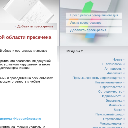
Пресс релизы сегодняшнего дня
Архив пресс-релизов
»
Добавить пресс-релиз
Добавить пресс-релиз
ой области пресечена
й области состоялись плановые
Разделы
//
Новые
«
еративного реагирования дежурной
IT технологии
«
ю условного нарушителя, а также
уделили организации
Антивирусы
«
Аналитика
«
Промышленность и производство
«
ыми и проводятся на всех объектах
ысокую готовность к любым
Новые назначения
«
Строительство
«
Сотрудничество
«
Недвижимость
«
Энергетика
«
Финансы
«
Банки
«
Пенсионный фонд
«
системы «Новосибирского
Страхование
«
Микрофинансы
«
интранса России» удалось не