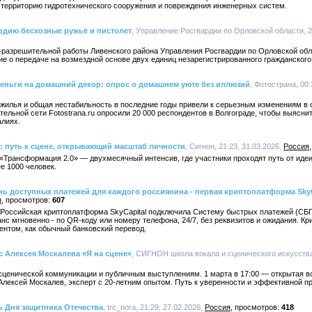
а территорию гидротехнического сооружения и повреждения инженерных систем.
рдию бесхозные ружьё и пистолет
, Управление Росгвардии по Орловской области, 2
-разрешительной работы Ливенского района Управления Росгвардии по Орловской обл
ие о передаче на возмездной основе двух единиц незарегистрированного гражданского
деньги на домашний декор: опрос о домашнем уюте без иллюзий
, Фотострана, 00:
 жилья и общая нестабильность в последние годы привели к серьезным изменениям в 
ельной сети Fotostrana.ru опросили 20 000 респондентов в Волгограде, чтобы выясни
лиях.
: путь к сцене, открывающий масштаб личности
, Сигнон, 21:23, 31.03.2026,
Россия
 «Трансформация 2.0» — двухмесячный интенсив, где участники проходят путь от идеи
е 1000 человек.
ь доступных платежей для каждого россиянина - первая криптоплатформа SkyC
я
607
я Российская криптоплатформа SkyCapital подключила Систему быстрых платежей (СБП
нс мгновенно - по QR-коду или номеру телефона, 24/7, без реквизитов и ожидания. К
нтом, как обычный банковский перевод.
с Алексея Москалева «Я на сцене»
, СИГНОН школа вокала и сценического искусства,
 сценической коммуникации и публичным выступлениям. 1 марта в 17:00 — открытая в
лексей Москалев, эксперт с 20-летним опытом. Путь к уверенности и эффективной пр
 Дня защитника Отечества
, trc_nora, 21:29, 27.02.2026,
Россия
418