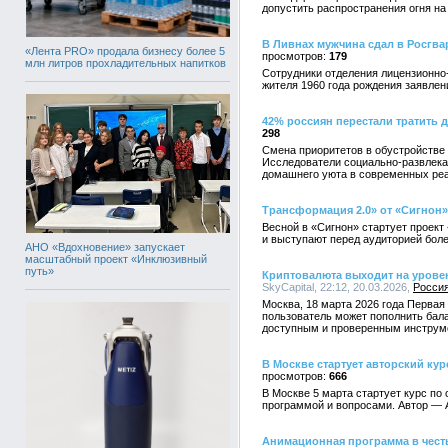
допустить распространения огня н
В Ливнах мужчина сдал в Росгва
«Лента PRO» продала бизнесу более 5
179
млн литров прохладительных напитков
Сотрудники отделения лицензионно
жителя 1960 года рождения заявлен
42% россиян перестали тратить 
298
Смена приоритетов в обустройстве
Исследователи социально-развлекат
домашнего уюта в современных реа
Трансформация 2.0» от «Сигнон»
Весной в «Сигнон» стартует проект
и выступают перед аудиторией боле
АНО «Вдохновение» запускает
масштабный проект «Инклюзивный
путь»
Криптовалюта выходит на уровен
SkyCapital, 22:12, 20.03.2026,
Росси
Москва, 18 марта 2026 года Перва
пользователь может пополнить бала
доступным и проверенным инструме
В Москве стартует авторский кур
666
В Москве 5 марта стартует курс по
программой и вопросами. Автор — А
Анимационная программа в честь