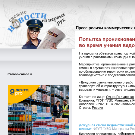
Пресс релизы коммерческих 
Пресс-релизы
//
Попытка проникновени
во время учения вед
На одном из объектов транспортно
учения с работниками команды «Н
Мероприятие, организованное в рам
смены в случае возникновения чре
по обследованию территории охран
Самое-самое
//
взаимодействия с представителями 
«Дежурная смена уверенно отработ
транспортной инфраструктуры Сиби
вызовам и угрозам», – отметил дир
Контактное лицо:
Ольга Гончаренко
Компания:
ФГУП "УВО Минтранса Р
Добавлен: 22:02, 11.04.2026 Количе
Страна:
Россия
Дежурная смена ведомственной 
шлюза»
, ФГУП "УВО Минтранса Росс
Благодаря оперативным действиям