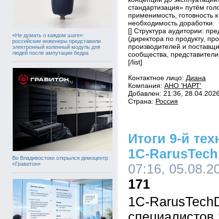
стандартизация» путём гол
применимость, готовность 
необходимость доработки.
[] Структура аудитории: пр
«Не думать о каждом шаге»:
(директора по продукту, пр
российские инженеры представили
производителей и поставщи
электронный коленный модуль для
людей после ампутации бедра
сообщества, представители
[/list]
Контактное лицо:
Диана
Компания:
АНО 'НАРТ'
Добавлен: 21:36, 28.04.202
Страна:
Россия
Итоги 9-й те
1C-RarusTech
Во Владивостоке открылся демоцентр
«Гравитон»
07:16, 05.08.2
171
1C-RarusTechD
специалистов 