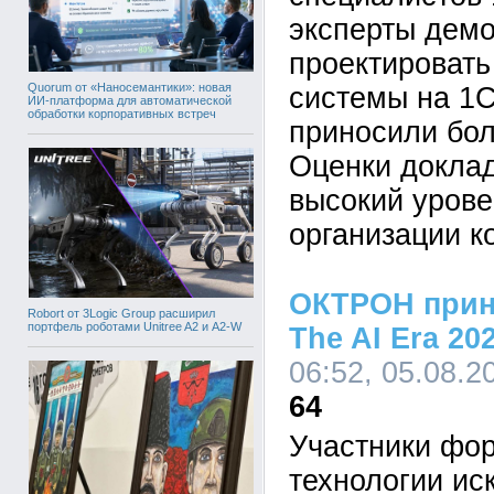
эксперты демо
проектировать
Quorum от «Наносемантики»: новая
системы на 1С
ИИ-платформа для автоматической
обработки корпоративных встреч
приносили бол
Оценки докла
высокий урове
организации к
ОКТРОН приня
Robort от 3Logic Group расширил
портфель роботами Unitree A2 и A2-W
The AI Era 20
06:52, 05.08.2
64
Участники фор
технологии ис