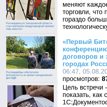
меняют каждое
торговли, что
гораздо больш
Росгвардеец из Запорожской области
технологичес
стал призером международной премии
«Мы вместе»
«Первый Бит
конференцию
договоров и 
городах Росс
06:47, 05.08.2
Росгвардейцы обеспечили
безопасность во время празднования
8
Дня ВДВ
Цель встречи 
показать, как
1С:Документоо