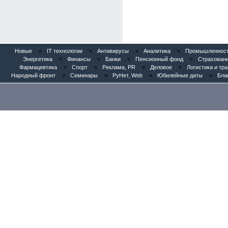
Новые
«
IT технологии
«
Антивирусы
«
Аналитика
«
Промышленность
Энергетика
«
Финансы
«
Банки
«
Пенсионный фонд
«
Страхован
Фармацевтика
«
Спорт
«
Реклама, PR
«
Деловое
«
Логистика и тр
Народный фронт
«
Семинары
«
РуНет, Web
«
Юбилейные даты
«
Бла