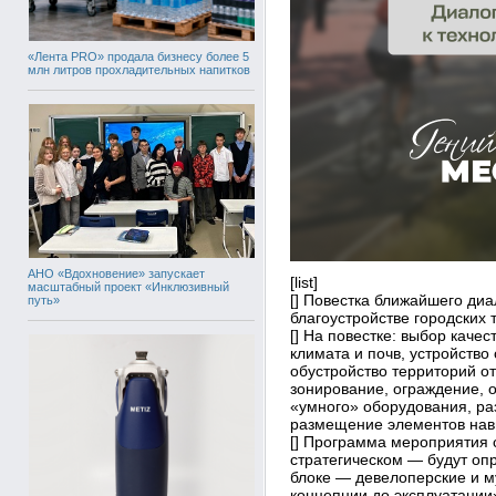
«Лента PRO» продала бизнесу более 5
млн литров прохладительных напитков
АНО «Вдохновение» запускает
[list]
масштабный проект «Инклюзивный
[] Повестка ближайшего ди
путь»
благоустройстве городских 
[] На повестке: выбор каче
климата и почв, устройство
обустройство территорий о
зонирование, ограждение, о
«умного» оборудования, ра
размещение элементов нав
[] Программа мероприятия с
стратегическом — будут оп
блоке — девелоперские и 
концепции до эксплуатации