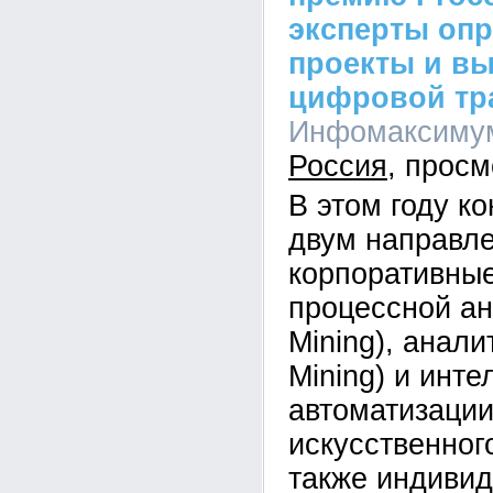
эксперты оп
проекты и в
цифровой тр
Инфомаксимум,
Россия
В этом году к
двум направл
корпоративные
процессной ан
Mining), анали
Mining) и инт
автоматизаци
искусственног
также индивид