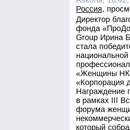
Askona, 16:42,
Россия
Директор благ
фонда «ПроДоб
Group Ирина 
стала победи
национальной
профессионал
«Женщины НК
«Корпорация 
Награждение 
в рамках III В
форума женщи
некоммерчески
который собра