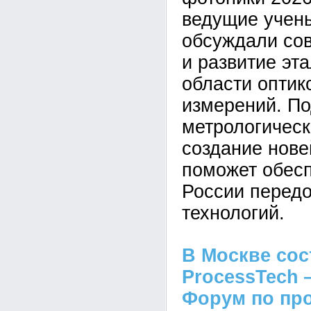
ведущие учен
обсуждали со
и развитие эт
области оптик
измерений. П
метрологическ
создание нов
поможет обесп
России перед
технологий.
В Москве сос
ProcessTech
Форум по пр