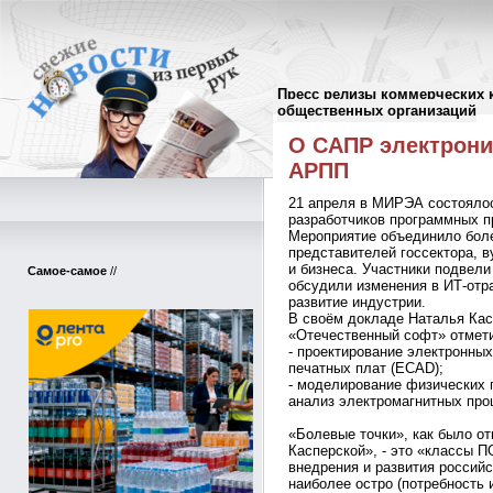
Пресс релизы коммерческих 
Пресс-релизы
//
общественных организаций
О САПР электрони
АРПП
21 апреля в МИРЭА состояло
разработчиков программных п
Мероприятие объединило боле
представителей госсектора, в
и бизнеса. Участники подвели
Самое-самое
//
обсудили изменения в ИТ-отр
развитие индустрии.
В своём докладе Наталья Ка
«Отечественный софт» отмет
- проектирование электронных
печатных плат (ECAD);
- моделирование физических 
анализ электромагнитных про
«Болевые точки», как было о
Касперской», - это «классы П
внедрения и развития россий
наиболее остро (потребность 