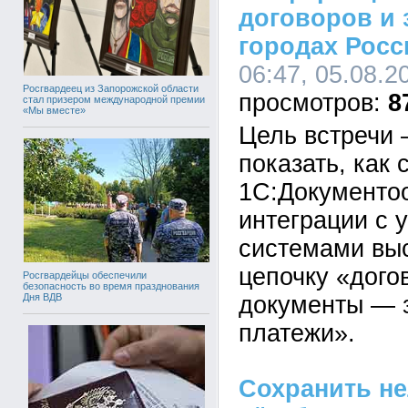
договоров и 
городах Росс
06:47, 05.08.2
Росгвардеец из Запорожской области
8
стал призером международной премии
«Мы вместе»
Цель встречи 
показать, как
1С:Документоо
интеграции с 
системами выс
цепочку «дог
Росгвардейцы обеспечили
безопасность во время празднования
документы — 
Дня ВДВ
платежи».
Сохранить не