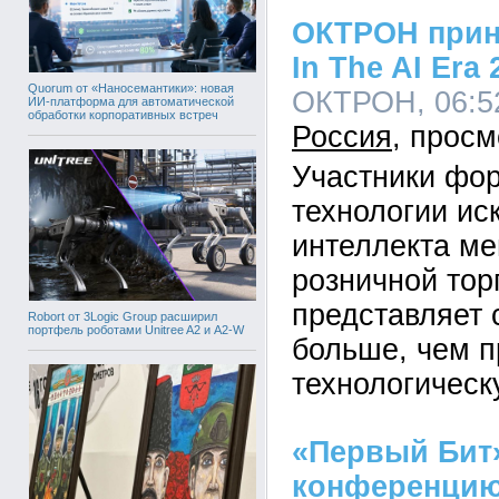
ОКТРОН приня
In The AI Era
Quorum от «Наносемантики»: новая
ОКТРОН, 06:52
ИИ-платформа для автоматической
обработки корпоративных встреч
Россия
Участники фор
технологии ис
интеллекта ме
розничной тор
представляет 
Robort от 3Logic Group расширил
портфель роботами Unitree A2 и A2-W
больше, чем п
технологичес
«Первый Бит
конференцию