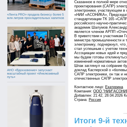
Сказанное в полной мере отн
проектирования (САПР) элек
электроники, участвующем в 
«НИИ «АСОНИКА», Председате
«Лента PRO» продала бизнесу более 5
млн литров прохладительных напитков
стандартизации ТК 165 «САПР
российского научно-практиче
академик Шалумов Александ
является членом АРПП «Отеч
В приветствии к участникам 
министра промышленности и 
электронику, подчеркнул, что
стал успешным с учетом техн
Ассоциации новых идей и пре
мы будем готовы откликнутьс
изменений нормативных актов,
Шпак заглянул на собрание б
доклад Касперской о «болев
АНО «Вдохновение» запускает
масштабный проект «Инклюзивный
САПР электроники, он так и н
путь»
отечественных САПР электрон
Контактное лицо:
Екатерина
Компания:
ООО "НИИ"АСОНИ
Добавлен: 21:42, 28.04.2026 
Страна:
Россия
Итоги 9-й те