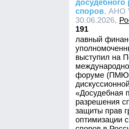
досудебного
споров
, АНО 
30.06.2026,
Ро
191
лавный финан
уполномоченн
выступил на П
международно
форуме (ПМЮФ
дискуссионной
«Досудебная 
разрешения сп
защиты прав г
оптимизации 
споров в Росс