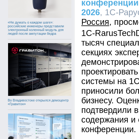
конференции
2026
, 1С-Рару
Россия
«Не думать о каждом шаге»:
российские инженеры представили
электронный коленный модуль для
1C-RarusTechD
людей после ампутации бедра
тысяч специал
секциях экспе
демонстрирова
проектировать
системы на 1С
приносили бо
бизнесу. Оцен
Во Владивостоке открылся демоцентр
«Гравитон»
подтвердили в
содержания и 
конференции.