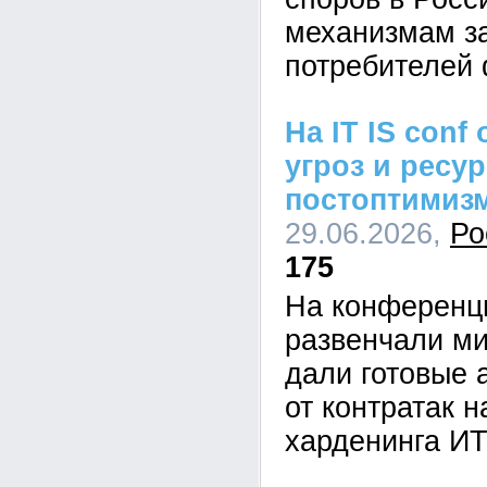
механизмам з
потребителей 
На IT IS conf
угроз и ресу
постоптимиз
29.06.2026,
Ро
175
На конференци
развенчали ми
дали готовые 
от контратак н
харденинга И