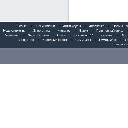
Новые
«
IT технологии
«
Антивирусы
«
Аналитика
«
Промышлен
Недвижимость
«
Энергетика
«
Финансы
«
Банки
«
Пенсионный фонд
Медицина
«
Фармацевтика
«
Спорт
«
Реклама, PR
«
Деловое
«
Логи
Общество
«
Народный фронт
«
Семинары
«
РуНет, Web
«
Юб
Прочие со