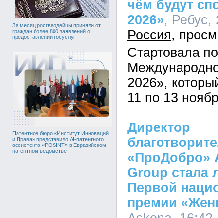
чём будут сп
2026»
, Ребус,
За месяц росгвардейцы приняли от
Россия
граждан более 800 заявлений о
предоставлении госуслуг
Стартовала по
Международн
2026», которы
11 по 13 ноябр
Директор
Патентное бюро «Институт Инноваций
благотворит
и Права» представило AI-патентного
ассистента «POSINT» в Евразийском
патентном ведомстве
«ПроДобро» A
Group стала 
Первой наци
премии «Же