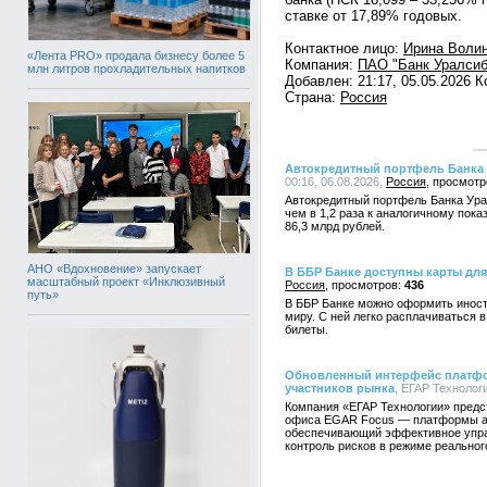
ставке от 17,89% годовых.
Контактное лицо:
Ирина Воли
«Лента PRO» продала бизнесу более 5
Компания:
ПАО "Банк Уралсиб
млн литров прохладительных напитков
Добавлен: 21:17, 05.05.2026 
Страна:
Россия
Автокредитный портфель Банка 
00:16, 06.08.2026,
Россия
Автокредитный портфель Банка Урал
чем в 1,2 раза к аналогичному пока
86,3 млрд рублей.
АНО «Вдохновение» запускает
В ББР Банке доступны карты для
масштабный проект «Инклюзивный
Россия
436
путь»
В ББР Банке можно оформить иност
миру. С ней легко расплачиваться в
билеты.
Обновленный интерфейс платф
участников рынка
, ЕГАР Технологи
Компания «ЕГАР Технологии» предс
офиса EGAR Focus — платформы ав
обеспечивающий эффективное упра
контроль рисков в режиме реальног