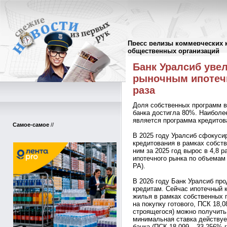
Пресс релизы коммерческих 
Пресс-релизы
//
общественных организаций
Банк Уралсиб уве
рыночным ипотеч
раза
Доля собственных программ в
банка достигла 80%. Наиболе
является программа кредитова
Самое-самое
//
В 2025 году Уралсиб сфокуси
кредитования в рамках собств
ним за 2025 год вырос в 4,8 р
ипотечного рынка по объемам
РА).
В 2026 году Банк Уралсиб пр
кредитам. Сейчас ипотечный к
жилья в рамках собственных 
на покупку готового, ПСК 18,
строящегося) можно получить 
минимальная ставка действуе
банка (ПСК 18,099 – 33,256% 