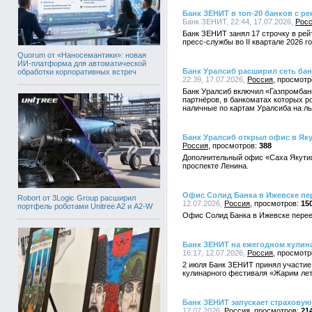
Банк ЗЕНИТ в топ-20 банков с р
Банк ЗЕНИТ, 22:44, 17.07.2026,
Рос
Банк ЗЕНИТ занял 17 строчку в рей
пресс-службы во II квартале 2026 г
Quorum от «Наносемантики»: новая
ИИ-платформа для автоматической
Банк Уралсиб расширил сеть ба
обработки корпоративных встреч
22:39, 17.07.2026,
Россия
Банк Уралсиб включил «Газпромбанк
партнёров, в банкоматах которых р
наличные по картам Уралсиба на ль
Банк Уралсиб открыл офис в Яку
Россия
388
Дополнительный офис «Саха Якутия
проспекте Ленина.
Офис Солид Банка в Ижевске пе
Robort от 3Logic Group расширил
12.07.2026,
Россия
15
портфель роботами Unitree A2 и A2-W
Офис Солид Банка в Ижевске перее
Банк ЗЕНИТ на ежегодном кулин
16:17, 12.07.2026,
Россия
2 июля Банк ЗЕНИТ принял участие
кулинарного фестиваля «Жарим лет
Банк ЗЕНИТ запускает страхову
12.07.2026,
Россия
21