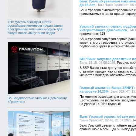
Банк Уралсиб увеличил максима
до 18 лет
, ПАО "Банк Уралсиб", 06:
Банк Уралсиб смягчил требования к
принимаемых в залог при автокреди
«Не думать о каждом шаге»:
российские инженеры представили
Уралсиб запустил сервис подбо
электронный коленный модуль для
интернет-банке для бизнеса
, ПАО
людей после ампутации бедра
175
Банк Уралсиб запустил сервис рас
клиенты могут рассчитать стоимост
подбор маршрута в интернет-банке
ББР Банк запустил депозиты с п
Банк, 15:15, 03.08.2026,
Россия
В ББР Банке стал доступен новый 
ставкой», процентная ставка по ко
меняется вслед за ключевой ставко
Главный аналитик Банка ЗЕНИТ:
на уровне 14,25%
, Банк ЗЕНИТ, 15:
По мнению руководителя аналитич
Во Владивостоке открылся демоцентр
Евстифеева, на июльском заседани
«Гравитон»
на уровне 14,25% годовых.
Банк Уралсиб удвоил объем ипо
"Банк Уралсиб", 22:48, 21.07.2026,
Р
Банк Уралсиб увеличил объем выдач
сравнению с маем – до 5,8 млрд ру