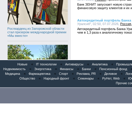
Банк ЗЕНИТ запускает новую стра
финансовую защиту клиентов и их 
Автокредитный портфель Банка 
Уралсиб", 02:50, 07.07.2026,
Россия
Росгвардеец из Запорожской области
Автокредитный портфель Банка Урал
стал призером международной премии
чем в 1,3 раза к аналогичному пока
«Мы вместе»
Новые
«
IT технологии
«
Антивирусы
«
Аналитика
«
Промышлен
Недвижимость
«
Энергетика
«
Финансы
«
Банки
«
Пенсионный фонд
Медицина
«
Фармацевтика
«
Спорт
«
Реклама, PR
«
Деловое
«
Логи
Общество
«
Народный фронт
«
Семинары
«
РуНет, Web
«
Юб
Прочие со
Росгвардейцы обеспечили
безопасность во время празднования
Дня ВДВ