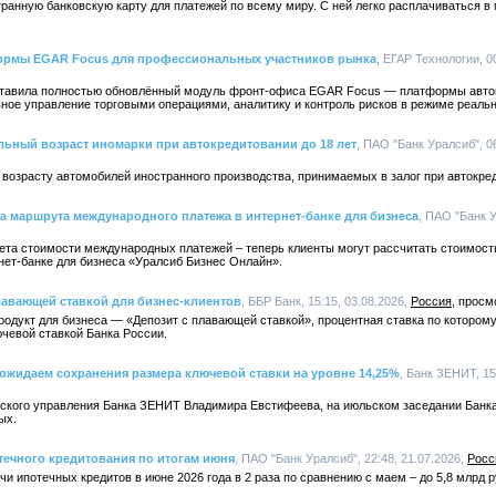
анную банковскую карту для платежей по всему миру. С ней легко расплачиваться в 
рмы EGAR Focus для профессиональных участников рынка
, ЕГАР Технологии, 0
ставила полностью обновлённый модуль фронт-офиса EGAR Focus — платформы авто
ое управление торговыми операциями, аналитику и контроль рисков в режиме реальн
ьный возраст иномарки при автокредитовании до 18 лет
, ПАО "Банк Уралсиб", 06
 возрасту автомобилей иностранного производства, принимаемых в залог при автокре
а маршрута международного платежа в интернет-банке для бизнеса
, ПАО "Банк У
чета стоимости международных платежей – теперь клиенты могут рассчитать стоимост
нет-банке для бизнеса «Уралсиб Бизнес Онлайн».
лавающей ставкой для бизнес-клиентов
, ББР Банк, 15:15, 03.08.2026,
Россия
родукт для бизнеса — «Депозит с плавающей ставкой», процентная ставка по которому
чевой ставкой Банка России.
ожидаем сохранения размера ключевой ставки на уровне 14,25%
, Банк ЗЕНИТ, 15
ского управления Банка ЗЕНИТ Владимира Евстифеева, на июльском заседании Банка
ых.
течного кредитования по итогам июня
, ПАО "Банк Уралсиб", 22:48, 21.07.2026,
Росс
и ипотечных кредитов в июне 2026 года в 2 раза по сравнению с маем – до 5,8 млрд р