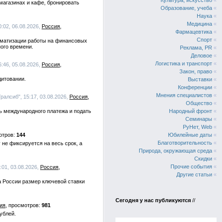
Культура, искусство
«
магазинах и кафе, бронировать
Образование, учеба
«
Наука
«
Медицина
«
0:02, 06.08.2026,
Россия
Фармацевтика
«
Спорт
«
матизации работы на финансовых
ого времени.
Реклама, PR
«
Деловое
«
Логистика и транспорт
«
:46, 05.08.2026,
Россия
Закон, право
«
дитовании.
Выставки
«
Конференции
«
Мнения специалистов
«
ралсиб", 15:17, 03.08.2026,
Россия
Общество
«
ь международного платежа и подать
Народный фронт
«
Семинары
«
РуНет, Web
«
144
Юбилейные даты
«
Благотворительность
«
 не фиксируется на весь срок, а
Природа, окружающая среда
«
Скидки
«
Прочие события
«
:01, 03.08.2026,
Россия
Другие статьи
«
 России размер ключевой ставки
Сегодня у нас публикуются
//
ия
981
ублей.