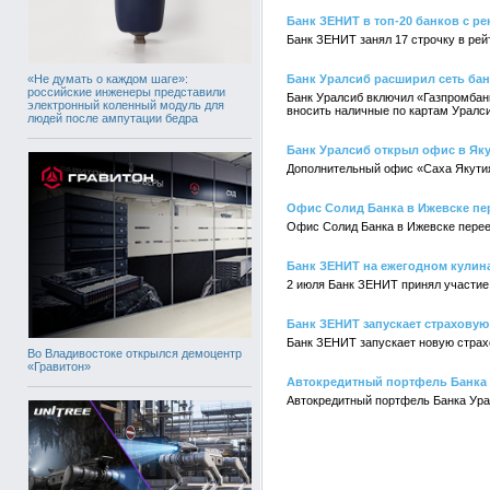
Банк ЗЕНИТ в топ-20 банков с р
Банк ЗЕНИТ занял 17 строчку в рей
«Не думать о каждом шаге»:
Банк Уралсиб расширил сеть ба
российские инженеры представили
Банк Уралсиб включил «Газпромбанк
электронный коленный модуль для
вносить наличные по картам Уралси
людей после ампутации бедра
Банк Уралсиб открыл офис в Яку
Дополнительный офис «Саха Якутия»
Офис Солид Банка в Ижевске пе
Офис Солид Банка в Ижевске перее
Банк ЗЕНИТ на ежегодном кулин
2 июля Банк ЗЕНИТ принял участие
Банк ЗЕНИТ запускает страхову
Банк ЗЕНИТ запускает новую страх
Во Владивостоке открылся демоцентр
«Гравитон»
Автокредитный портфель Банка 
Автокредитный портфель Банка Урал