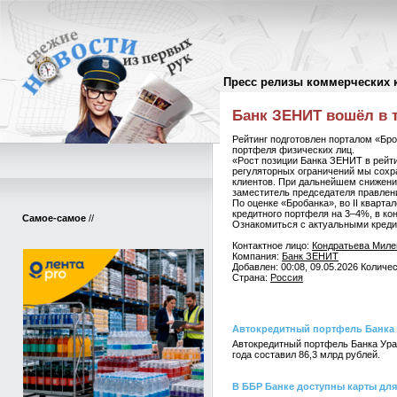
Пресс релизы коммерческих 
Пресс-релизы
//
Банк ЗЕНИТ вошёл в 
Рейтинг подготовлен порталом «Бро
портфеля физических лиц.
«Рост позиции Банка ЗЕНИТ в рейти
регуляторных ограничений мы сохр
клиентов. При дальнейшем снижени
заместитель председателя правлен
По оценке «Бробанка», во II кварт
кредитного портфеля на 3–4%, в к
Самое-самое
//
Ознакомиться с актуальными кред
Контактное лицо:
Кондратьева Миле
Компания:
Банк ЗЕНИТ
Добавлен: 00:08, 09.05.2026 Количе
Страна:
Россия
Автокредитный портфель Банка 
Автокредитный портфель Банка Урал
года составил 86,3 млрд рублей.
В ББР Банке доступны карты для