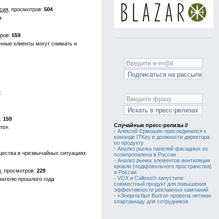
сия
504
а
559
чные клиенты могут снимать и
2
159
Случайные пресс-релизы //
то».
•
Алексей Ермошин присоединился к
команде ITKey в должности директора
по продукту
•
Анализ рынка панелей фасадных из
щества в чрезвычайных ситуациях.
полипропилена в России
•
Анализ рынка элементов вентиляции
кровли (подкровельного пространства)
я
229
в России
•
VOX и Calltouch запустили
азателю прошлого года
совместный продукт для повышения
эффективности рекламных кампаний
•
«Энергосбыт Волга» провела летнюю
спартакиаду для сотрудников