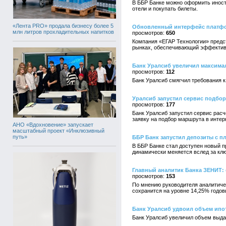
В ББР Банке можно оформить иностр
отели и покупать билеты.
«Лента PRO» продала бизнесу более 5
Обновленный интерфейс платфо
млн литров прохладительных напитков
650
Компания «ЕГАР Технологии» пред
рынках, обеспечивающий эффективн
Банк Уралсиб увеличил максимал
112
Банк Уралсиб смягчил требования к
Уралсиб запустил сервис подбор
177
Банк Уралсиб запустил сервис рас
заявку на подбор маршрута в интер
АНО «Вдохновение» запускает
масштабный проект «Инклюзивный
путь»
ББР Банк запустил депозиты с п
В ББР Банке стал доступен новый п
динамически меняется вслед за клю
Главный аналитик Банка ЗЕНИТ: 
153
По мнению руководителя аналитиче
сохранится на уровне 14,25% годов
Банк Уралсиб удвоил объем ипо
Банк Уралсиб увеличил объем выдач