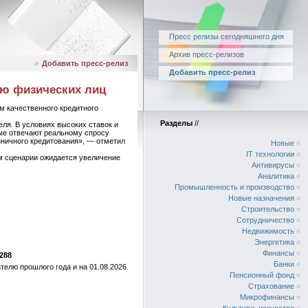
Пресс релизы сегодняшнего дня
Архив пресс-релизов
»
Добавить пресс-релиз
Добавить пресс-релиз
лю физических лиц
м качественного кредитного
Разделы
//
ля. В условиях высоких ставок и
ые отвечают реальному спросу
зничного кредитования», — отметил
Новые
«
IT технологии
«
ом сценарии ожидается увеличение
Антивирусы
«
Аналитика
«
Промышленность и производство
«
Новые назначения
«
Строительство
«
Сотрудничество
«
Недвижимость
«
Энергетика
«
Финансы
«
288
Банки
«
телю прошлого года и на 01.08.2026
Пенсионный фонд
«
Страхование
«
Микрофинансы
«