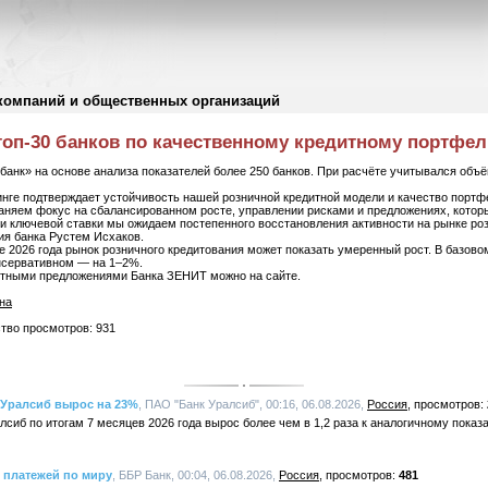
компаний и общественных организаций
топ-30 банков по качественному кредитному портфе
банк» на основе анализа показателей более 250 банков. При расчёте учитывался объё
нге подтверждает устойчивость нашей розничной кредитной модели и качество портфе
аняем фокус на сбалансированном росте, управлении рисками и предложениях, котор
и ключевой ставки мы ожидаем постепенного восстановления активности на рынке ро
ия банка Рустем Исхаков.
але 2026 года рынок розничного кредитования может показать умеренный рост. В базов
онсервативном — на 1–2%.
итными предложениями Банка ЗЕНИТ можно на сайте.
на
ство просмотров: 931
Уралсиб вырос на 23%
, ПАО "Банк Уралсиб", 00:16, 06.08.2026,
Россия
сиб по итогам 7 месяцев 2026 года вырос более чем в 1,2 раза к аналогичному показа
 платежей по миру
, ББР Банк, 00:04, 06.08.2026,
Россия
481