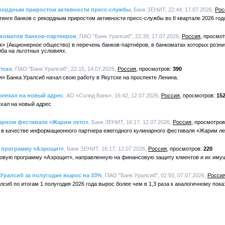
екордным приростом активности пресс-службы
, Банк ЗЕНИТ, 22:44, 17.07.2026,
Рос
тинге банков с рекордным приростом активности пресс-службы во II квартале 2026 год
нкоматов банков-партнеров
, ПАО "Банк Уралсиб", 22:39, 17.07.2026,
Россия
» (Акционерное общество) в перечень банков-партнёров, в банкоматах которых розни
ба на льготных условиях.
тске
, ПАО "Банк Уралсиб", 22:15, 14.07.2026,
Россия
390
 Банка Уралсиб начал свою работу в Якутске на проспекте Ленина.
реехал на новый адрес
, АО «Солид Банк», 16:42, 12.07.2026,
Россия
15
хал на новый адрес
арном фестивале «Жарим лето»
, Банк ЗЕНИТ, 16:17, 12.07.2026,
Россия
 в качестве информационного партнера ежегодного кулинарного фестиваля «Жарим ле
ю программу «Аэрощит»
, Банк ЗЕНИТ, 16:17, 12.07.2026,
Россия
220
овую программу «Аэрощит», направленную на финансовую защиту клиентов и их иму
Уралсиб за полугодие вырос на 33%
, ПАО "Банк Уралсиб", 02:50, 07.07.2026,
Росси
сиб по итогам 1 полугодия 2026 года вырос более чем в 1,3 раза к аналогичному пок