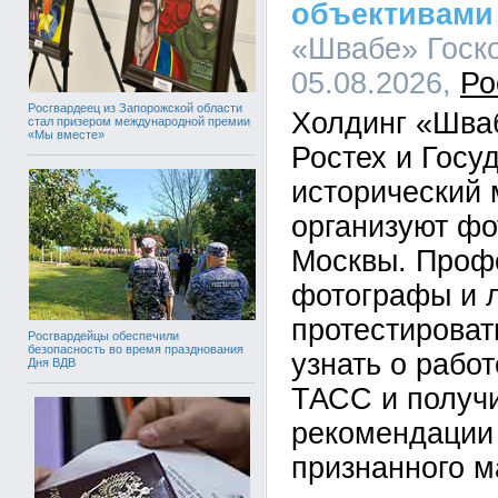
объективами
«Швабе» Госко
05.08.2026,
Ро
Росгвардеец из Запорожской области
Холдинг «Шва
стал призером международной премии
«Мы вместе»
Ростех и Госу
исторический 
организуют фо
Москвы. Проф
фотографы и 
протестироват
Росгвардейцы обеспечили
безопасность во время празднования
узнать о рабо
Дня ВДВ
ТАСС и получи
рекомендации 
признанного м