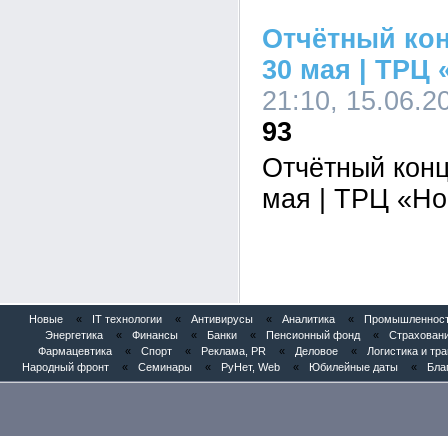
Отчётный кон
30 мая | ТРЦ
21:10, 15.06.2
93
Отчётный конц
мая | ТРЦ «Н
Новые
«
IT технологии
«
Антивирусы
«
Аналитика
«
Промышленность
Энергетика
«
Финансы
«
Банки
«
Пенсионный фонд
«
Страхован
Фармацевтика
«
Спорт
«
Реклама, PR
«
Деловое
«
Логистика и тр
Народный фронт
«
Семинары
«
РуНет, Web
«
Юбилейные даты
«
Бла