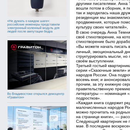
другими писателями. Анна 
вошли потом в сборник, я 
так и зародилась наша дру
резиденции мы знакомились 
«Не думать о каждом шаге»:
продвижения, которые помо
российские инженеры представили
культуру своих читателей»,
электронный коленный модуль для
людей после ампутации бедра
В свою очередь Анна Темни
своё стихотворение, на кот
стихотворение было дорабо
«Вы можете начать писать в
личный, эмоциональный дне
структурировать мысли, но
своём выступлении.
Третьей гостьей квартирни
серии «Сказочные земли» и
народов России. Она подроб
восемь книг, и анонсирова
прочим, за эту книжную се
правительственную премию,
литературы ― номинация «Л
Во Владивостоке открылся демоцентр
«Гравитон»
подростков».
«Каждая книга содержит ре
малочисленных народов Рос
можно прочитать на родных
на странице книги», ― расс
Следующий квартирник не п
мае. В последнее воскрес