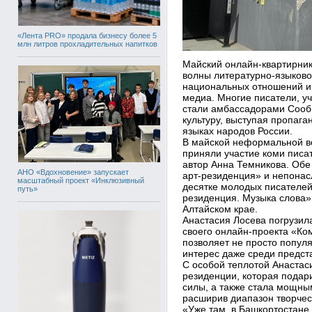
«Лента PRO» продала бизнесу более 5
млн литров прохладительных напитков
Майский онлайн-квартирник
волны литературно-языково
национальных отношений и
медиа. Многие писатели, у
стали амбассадорами Сооб
культуру, выступая пропага
языках народов России.
В майской неформальной в
приняли участие коми писа
автор Анна Темникова. Обе
АНО «Вдохновение» запускает
арт-резиденция» и непонас
масштабный проект «Инклюзивный
десятке молодых писателей,
путь»
резиденция. Музыка слова»
Алтайском крае.
Анастасия Лосева погрузил
своего онлайн-проекта «Ком
позволяет не просто популя
интерес даже среди предст
С особой теплотой Анастаси
резиденции, которая подари
силы, а также стала мощны
расширив диапазон творчес
«Уже там, в Башкортостане