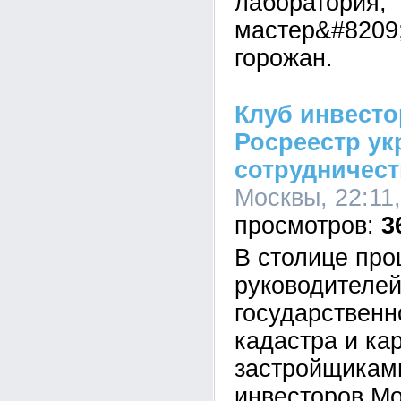
лаборатория,
мастер&#8209;
горожан.
Клуб инвест
Росреестр ук
сотрудничес
Москвы, 22:11
3
В столице про
руководителе
государственн
кадастра и ка
застройщикам
инвесторов Мо