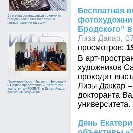
Бесплатная в
За месяц росгвардейцы приняли от
фотохудожни
граждан более 800 заявлений о
предоставлении госуслуг
Бродского” в
Лиза Дакар, 07
1
В арт-простра
художников Са
проходит выст
Патентное бюро «Институт Инноваций
Лизы Даккар –
и Права» представило AI-патентного
ассистента «POSINT» в Евразийском
патентном ведомстве
докторанта Ва
университета.
День Екатери
объективы «З