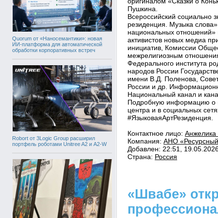
оригиналом «Сказки о Коньк
Пушкина.
Всероссийский социально з
резиденция. Музыка слова»
национальных отношений» 
Quorum от «Наносемантики»: новая
активистов новых медиа пр
ИИ-платформа для автоматической
инициатив, Комиссии Обще
обработки корпоративных встреч
межрелигиозным отношения
Федерального института ро
народов России Государств
имени В.Д. Поленова, Сове
России и др. Информацион
Национальный канал и кана
Подробную информацию о п
центра и в социальных сет
#ЯзыковаяАртРезиденция.
Контактное лицо:
Анжелика 
Robort от 3Logic Group расширил
Компания:
АНО «Ресурсный
портфель роботами Unitree A2 и A2-W
Добавлен: 22:51, 19.05.202
Страна:
Россия
«Швабе» отк
профессиона