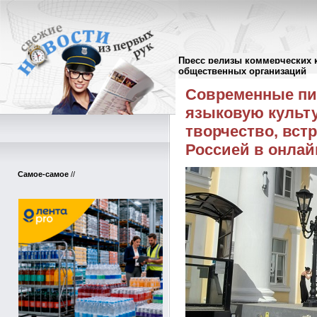
Пресс релизы коммерческих 
Пресс-релизы
//
общественных организаций
Современные пи
языковую культу
творчество, вст
Россией в онлай
Самое-самое
//