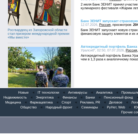
2 июля Банк ЗЕНИТ принял участие
кулинарного фестиваля «Жарим лет
Банк ЗЕНИТ запускает страхову
12.07.2026,
Россия
20
Росгвардеец из Запорожской области
Банк ЗЕНИТ запускает новую стра
стал призером международной премии
финансовую защиту клиентов и их 
«Мы вместе»
Автокредитный портфель Банка 
Уралсиб", 02:50, 07.07.2026,
Россия
Автокредитный портфель Банка Урал
чем в 1,3 раза к аналогичному пока
Новые
«
IT технологии
«
Антивирусы
«
Аналитика
«
Промышлен
Росгвардейцы обеспечили
безопасность во время празднования
Недвижимость
«
Энергетика
«
Финансы
«
Банки
«
Пенсионный фонд
Дня ВДВ
Медицина
«
Фармацевтика
«
Спорт
«
Реклама, PR
«
Деловое
«
Логи
Общество
«
Народный фронт
«
Семинары
«
РуНет, Web
«
Юб
Прочие со