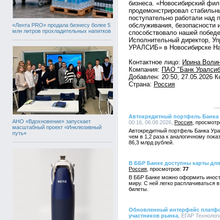
бизнеса. «Новосибирский фил
продемонстрировал стабильн
поступательно работали над 
обслуживания, безопасности и
«Лента PRO» продала бизнесу более 5
млн литров прохладительных напитков
способствовало нашей победе
Исполнительный директор, 
УРАЛСИБ» в Новосибирске На
Контактное лицо:
Ирина Воли
Компания:
ПАО "Банк Уралсиб
Добавлен: 20:50, 27.05.2026 
Страна:
Россия
Автокредитный портфель Банка 
АНО «Вдохновение» запускает
00:16, 06.08.2026,
Россия
масштабный проект «Инклюзивный
Автокредитный портфель Банка Урал
путь»
чем в 1,2 раза к аналогичному пока
86,3 млрд рублей.
В ББР Банке доступны карты для
Россия
77
В ББР Банке можно оформить иност
миру. С ней легко расплачиваться в
билеты.
Обновленный интерфейс платф
участников рынка
, ЕГАР Технологи