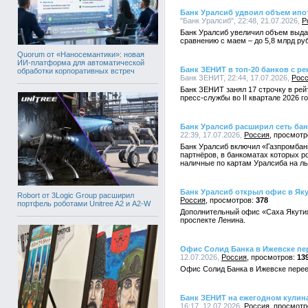
Банк Уралсиб удвоил объем ипо
"Банк Уралсиб", 22:48, 21.07.2026,
Р
Банк Уралсиб увеличил объем выдач
сравнению с маем – до 5,8 млрд ру
Quorum от «Наносемантики»: новая
ИИ-платформа для автоматической
Банк ЗЕНИТ в топ-20 банков с р
обработки корпоративных встреч
Банк ЗЕНИТ, 22:44, 17.07.2026,
Рос
Банк ЗЕНИТ занял 17 строчку в рей
пресс-службы во II квартале 2026 г
Банк Уралсиб расширил сеть ба
22:39, 17.07.2026,
Россия
Банк Уралсиб включил «Газпромбанк
партнёров, в банкоматах которых р
наличные по картам Уралсиба на ль
Банк Уралсиб открыл офис в Яку
Robort от 3Logic Group расширил
Россия
378
портфель роботами Unitree A2 и A2-W
Дополнительный офис «Саха Якутия
проспекте Ленина.
Офис Солид Банка в Ижевске пе
12.07.2026,
Россия
13
Офис Солид Банка в Ижевске перее
Банк ЗЕНИТ на ежегодном кулин
16:17, 12.07.2026,
Россия