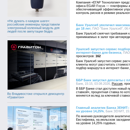
Компания «ЕГАР Технологии» предс
офиса EGAR Focus — платформы ав
обеспечивающий эффективное упра
контроль рисков в режиме реальног
«Не думать о каждом шаге»:
российские инженеры представили
Банк Уралсиб увеличил максима
электронный коленный модуль для
до 18 лет
, ПАО "Банк Уралсиб", 06:
людей после ампутации бедра
Банк Уралсиб смягчил требования к
принимаемых в залог при автокреди
Уралсиб запустил сервис подбо
интернет-банке для бизнеса
, ПАО
162
Банк Уралсиб запустил сервис рас
клиенты могут рассчитать стоимост
подбор маршрута в интернет-банке
ББР Банк запустил депозиты с п
Банк, 15:15, 03.08.2026,
Россия
В ББР Банке стал доступен новый 
ставкой», процентная ставка по ко
Во Владивостоке открылся демоцентр
меняется вслед за ключевой ставко
«Гравитон»
Главный аналитик Банка ЗЕНИТ:
на уровне 14,25%
, Банк ЗЕНИТ, 15:
По мнению руководителя аналитич
Евстифеева, на июльском заседани
на уровне 14,25% годовых.