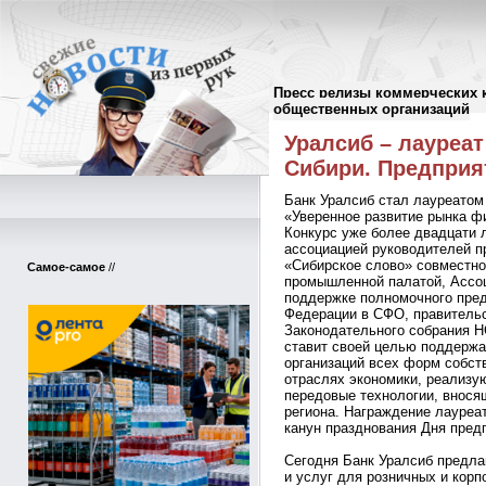
Пресс релизы коммерческих 
Пресс-релизы
//
общественных организаций
Уралсиб – лауреат
Сибири. Предприя
Банк Уралсиб стал лауреатом
«Уверенное развитие рынка ф
Конкурс уже более двадцати 
ассоциацией руководителей 
«Сибирское слово» совместно
Самое-самое
//
промышленной палатой, Ассо
поддержке полномочного пред
Федерации в СФО, правительс
Законодательного собрания Н
ставит своей целью поддержа
организаций всех форм собст
отраслях экономики, реализ
передовые технологии, внося
региона. Награждение лауреа
канун празднования Дня пред
Сегодня Банк Уралсиб предла
и услуг для розничных и корп