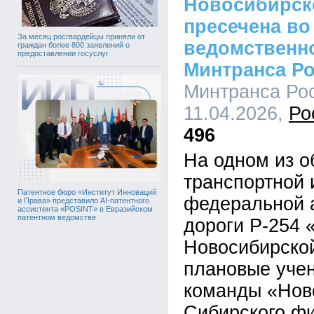
Новосибирск
пресечена во
За месяц росгвардейцы приняли от
ведомственн
граждан более 800 заявлений о
предоставлении госуслуг
Минтранса Р
Минтранса Рос
11.04.2026,
Ро
496
На одном из о
транспортной
Патентное бюро «Институт Инноваций
федеральной 
и Права» представило AI-патентного
ассистента «POSINT» в Евразийском
патентном ведомстве
дороги Р-254 
Новосибирской
плановые учен
команды «Нов
Сибирского ф