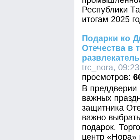
промышленнос
Республики Та
итогам 2025 го
Подарки ко Д
Отечества в 
развлекатель
trc_nora, 09:2
6
В преддверии 
важных праздн
защитника Оте
важно выбрат
подарок. Торг
центр «Нора» 