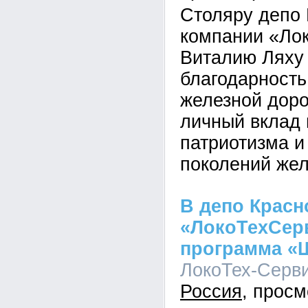
Столяру депо 
компании «Ло
Виталию Ляху
благодарность
железной доро
личный вклад
патриотизма и
поколений же
В депо Красн
«ЛокоТехСерв
программа «
ЛокоТех-Сервис
Россия