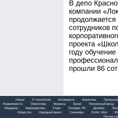
В депо Красн
компании «Ло
продолжается
сотрудников 
корпоративног
проекта «Школ
году обучение
профессионал
прошли 86 сот
Новые
«
IT технологии
«
Антивирусы
«
Аналитика
«
Промышлен
Недвижимость
«
Энергетика
«
Финансы
«
Банки
«
Пенсионный фонд
Медицина
«
Фармацевтика
«
Спорт
«
Реклама, PR
«
Деловое
«
Логи
Общество
«
Народный фронт
«
Семинары
«
РуНет, Web
«
Юб
Прочие со