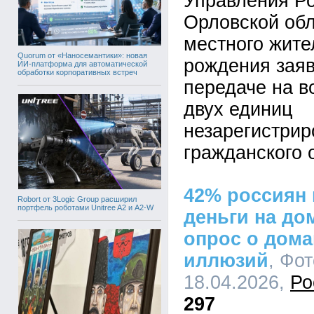
Управления Ро
Орловской обл
местного жите
Quorum от «Наносемантики»: новая
рождения заяв
ИИ-платформа для автоматической
обработки корпоративных встреч
передаче на в
двух единиц
незарегистрир
гражданского 
42% россиян 
Robort от 3Logic Group расширил
портфель роботами Unitree A2 и A2-W
деньги на до
опрос о дома
иллюзий
, Фот
18.04.2026,
Ро
297