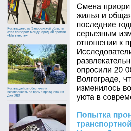
Смена приорит
жилья и общая
последние год
Росгвардеец из Запорожской области
серьезным из
стал призером международной премии
«Мы вместе»
отношении к п
Исследовател
развлекательно
опросили 20 0
Волгограде, ч
изменилось в
Росгвардейцы обеспечили
безопасность во время празднования
уюта в соврем
Дня ВДВ
Попытка прон
транспортной