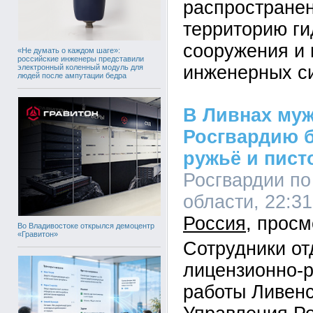
распространен
территорию ги
сооружения и
«Не думать о каждом шаге»:
российские инженеры представили
инженерных с
электронный коленный модуль для
людей после ампутации бедра
В Ливнах муж
Росгвардию 
ружьё и пист
Росгвардии по
области, 22:31
Россия
Во Владивостоке открылся демоцентр
«Гравитон»
Сотрудники от
лицензионно-
работы Ливенс