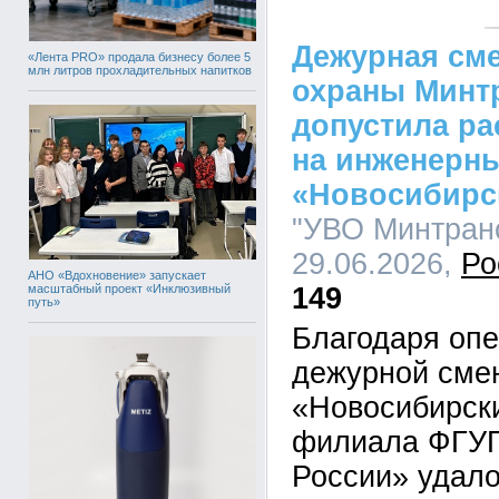
Дежурная см
«Лента PRO» продала бизнесу более 5
млн литров прохладительных напитков
охраны Минтр
допустила ра
на инженерн
«Новосибирс
"УВО Минтранс
29.06.2026,
Ро
АНО «Вдохновение» запускает
масштабный проект «Инклюзивный
149
путь»
Благодаря оп
дежурной сме
«Новосибирск
филиала ФГУП
России» удало