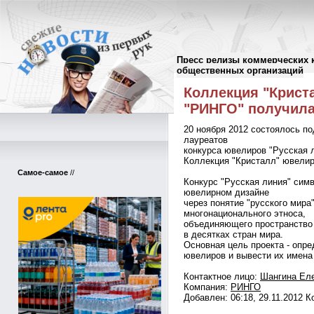
Пресс релизы коммерческих 
Пресс-релизы
//
общественных организаций
Коллекция "Крист
"РИНГО" получила
20 ноября 2012 состоялось п
лауреатов
конкурса ювелиров "Русская л
Коллекция "Кристалл" ювелир
Самое-самое
//
Конкурс "Русская линия" сим
ювелирном дизайне
через понятие "русского мира
многонационального этноса,
объединяющего пространство
в десятках стран мира.
Основная цель проекта - опр
ювелиров и вывести их имена
Контактное лицо:
Шангина Ел
Компания:
РИНГО
Добавлен: 06:18, 29.11.2012 