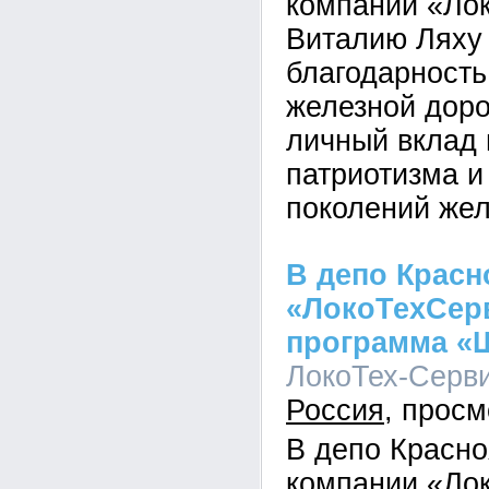
компании «Ло
Виталию Ляху
благодарность
железной доро
личный вклад
патриотизма и
поколений же
В депо Красн
«ЛокоТехСерв
программа «
ЛокоТех-Сервис
Россия
В депо Красн
компании «Ло