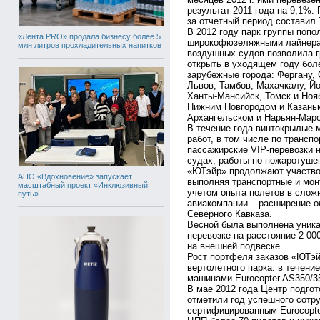
результат 2011 года на 9,1%.
за отчетный период составил 
В 2012 году парк группы поп
«Лента PRO» продала бизнесу более 5
широкофюзеляжными лайнерам
млн литров прохладительных напитков
воздушных судов позволила г
открыть в уходящем году боле
зарубежные города: Фергану, 
Львов, Тамбов, Махачкалу, Йо
Ханты-Мансийск, Томск и Ноя
Нижним Новгородом и Казань
Архангельском и Нарьян-Мар
В течение года винтокрылые
работ, в том числе по трансп
пассажирские VIP-перевозки 
судах, работы по пожаротуше
«ЮТэйр» продолжают участвов
АНО «Вдохновение» запускает
выполняя транспортные и мон
масштабный проект «Инклюзивный
учетом опыта полетов в слож
путь»
авиакомпании – расширение о
Северного Кавказа.
Весной была выполнена уника
перевозке на расстояние 2 0
на внешней подвеске.
Рост портфеля заказов «ЮТэ
вертолетного парка: в течен
машинами Eurocopter AS350/35
В мае 2012 года Центр подгот
отметили год успешного сотру
сертифицированным Eurocopte