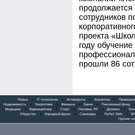
продолжается
сотрудников 
корпоративног
проекта «Школ
году обучение
профессионал
прошли 86 сот
Новые
«
IT технологии
«
Антивирусы
«
Аналитика
«
Промышлен
Недвижимость
«
Энергетика
«
Финансы
«
Банки
«
Пенсионный фонд
Медицина
«
Фармацевтика
«
Спорт
«
Реклама, PR
«
Деловое
«
Логи
Общество
«
Народный фронт
«
Семинары
«
РуНет, Web
«
Юб
Прочие со