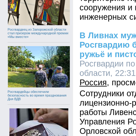
сооружения и
инженерных с
Росгвардеец из Запорожской области
В Ливнах муж
стал призером международной премии
«Мы вместе»
Росгвардию 
ружьё и пист
Росгвардии по
области, 22:31
Россия
Сотрудники от
Росгвардейцы обеспечили
безопасность во время празднования
Дня ВДВ
лицензионно-
работы Ливенс
Управления Ро
Орловской обл