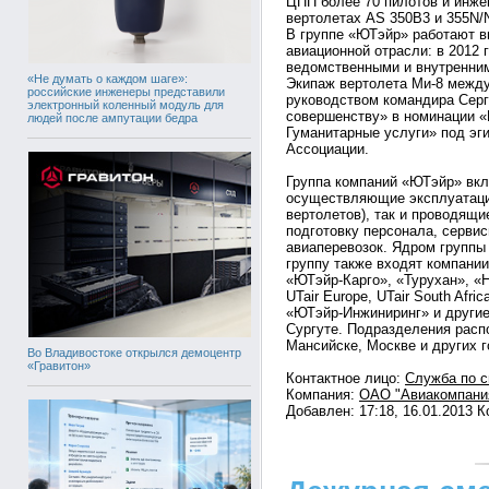
ЦПП более 70 пилотов и инже
вертолетах AS 350B3 и 355N/
В группе «ЮТэйр» работают 
авиационной отрасли: в 2012 
ведомственными и внутренним
«Не думать о каждом шаге»:
Экипаж вертолета Ми-8 между
российские инженеры представили
руководством командира Серг
электронный коленный модуль для
совершенству» в номинации «
людей после ампутации бедра
Гуманитарные услуги» под э
Ассоциации.
Группа компаний «ЮТэйр» вкл
осуществляющие эксплуатаци
вертолетов), так и проводящи
подготовку персонала, серви
авиаперевозок. Ядром групп
группу также входят компани
«ЮТэйр-Карго», «Турухан», «Н
UTair Europe, UTair South Afri
«ЮТэйр-Инжиниринг» и другие
Сургуте. Подразделения расп
Мансийске, Москве и других г
Во Владивостоке открылся демоцентр
«Гравитон»
Контактное лицо:
Служба по с
Компания:
ОАО "Авиакомпани
Добавлен: 17:18, 16.01.2013 