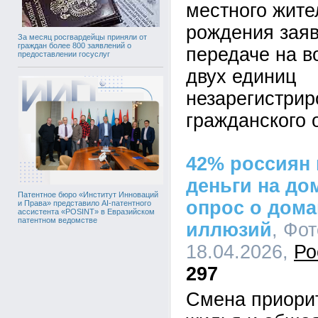
местного жите
рождения заяв
За месяц росгвардейцы приняли от
граждан более 800 заявлений о
передаче на в
предоставлении госуслуг
двух единиц
незарегистрир
гражданского 
42% россиян 
деньги на до
Патентное бюро «Институт Инноваций
опрос о дома
и Права» представило AI-патентного
ассистента «POSINT» в Евразийском
патентном ведомстве
иллюзий
, Фот
18.04.2026,
Ро
297
Смена приорит