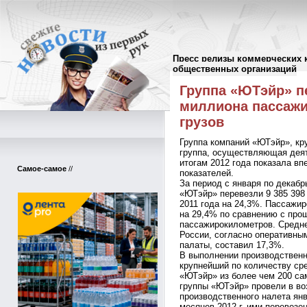
Пресс релизы коммерческих 
Пресс-релизы
//
общественных организаций
Группа «ЮТэйр» пе
миллиона пассажир
грузов
Группа компаний «ЮТэйр», к
группа, осуществляющая деят
итогам 2012 года показала в
Самое-самое
//
показателей.
За период с января по декабр
«ЮТэйр» перевезли 9 385 398
2011 года на 24,3%. Пассажи
на 29,4% по сравнению с прош
пассажирокилометров. Средне
России, согласно оперативны
палаты, составил 17,3%.
В выполнении производствен
крупнейший по количеству ср
«ЮТэйр» из более чем 200 са
группы «ЮТэйр» провели в во
производственного налета янв
месяцев 2012 г. ими перевезен