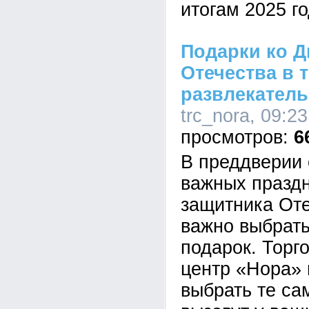
итогам 2025 го
Подарки ко Д
Отечества в 
развлекатель
trc_nora, 09:2
6
В преддверии 
важных праздн
защитника Оте
важно выбрат
подарок. Торг
центр «Нора» 
выбрать те са