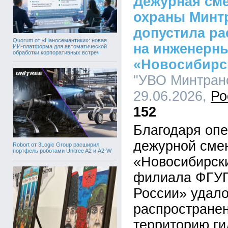
Дежурная см
охраны Минтр
допустила ра
Quorum от «Наносемантики»: новая
на инженерн
ИИ-платформа для автоматической
обработки корпоративных встреч
«Новосибирс
"УВО Минтранс
29.06.2026,
Ро
152
Благодаря оп
дежурной сме
Robort от 3Logic Group расширил
портфель роботами Unitree A2 и A2-W
«Новосибирск
филиала ФГУП
России» удало
распространен
территорию ги