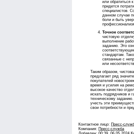
или обратиться 
придется потрат
специалистов. С
данном случае п
боли и быть уве
профессионализм
Точное соответ
чистовую отделк
выполнение рабо
заданию. Это озн
соответствующее
стандартам. Так
связанные с неп
или несоответст
Таким образом, чистова
предлагает ряд значит
покупателей новострое
время и усилия на рем
высокое качество отдел
искать подрядчиков и г
техническому заданию.
учесть эти преимущест
свои потребности и пре
Контактное лицо:
Пресс-служ
Компания:
Пресс-служба
Добавлен: 00:39, 06.05.2024 