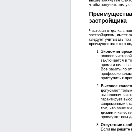
вышеупомянутые фактор
чтобы получить жилую
Преимущества
застройщика
Чистовая отделка в но
застройщиком, имеет р
следует учитывать при
преимущества этого по
Экономия време
плюсов чистовой
заключается в то
время и силы на
Все работы по о
профессионалами
приступить к пр
Высокое качест
допускают тольк
выполнения чист
гарантирует высо
современным ста
том, что ваше ж
дизайн и качест
прослужат вам д
Отсутствие нео
Если вы решите 