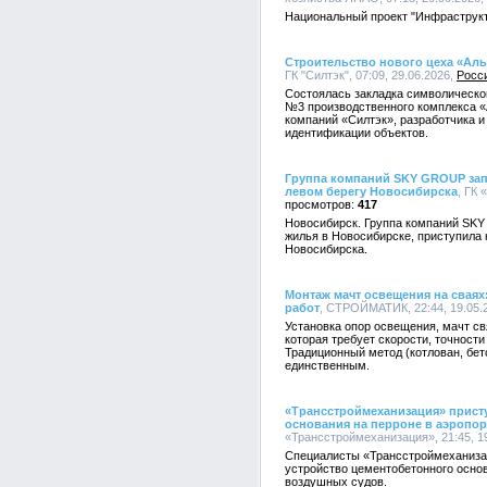
Национальный проект "Инфраструкт
Строительство нового цеха «Ал
ГК "Силтэк", 07:09, 29.06.2026,
Росс
Состоялась закладка символическог
№3 производственного комплекса «
компаний «Силтэк», разработчика и
идентификации объектов.
Группа компаний SKY GROUP зап
левом берегу Новосибирска
, ГК
417
Новосибирск. Группа компаний SKY
жилья в Новосибирске, приступила 
Новосибирска.
Монтаж мачт освещения на сваях:
работ
, СТРОЙМАТИК, 22:44, 19.05.
Установка опор освещения, мачт св
которая требует скорости, точност
Традиционный метод (котлован, бет
единственным.
«Трансстроймеханизация» прист
основания на перроне в аэропор
«Трансстроймеханизация», 21:45, 1
Специалисты «Трансстроймеханизац
устройство цементобетонного основ
воздушных судов.