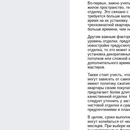
Во-первых, важно учит
жилое пространство, т
отделку. Это связано с
требуется больше мате
время на их установку.
трехкомнатной квартир
больше времени, чем н
Другим важным факторо
уровень отделки, пред
новостройке предусмот
отделка, то это может 
установка декоративны
потолков или сложной 
дополнительного врем
мастеров.
Также стоит учесть, чт
могут зависеть от само
имеют политику сжатия
квартиры своим покупат
предлагают более длит
качественной отделки. 
следует уточнить у за
чистовой отделки и сра
предпочтениями и план
В целом, сроки выполн
могут колебаться от не
месяцев. При выборе кв