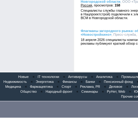
Новгородской области
, ООО «Тра
Россия
158
Специалисты службы главного энер
в Нацпроектстрой) подключили к эл
ВСМ в Новгородской области.
Флагманы загородного рынка: об
«Новостройкино»
, Пресс-служба, 
18 апреля 2026 специалисты компан
рекламы публикуют краткий обзор с
Новые
«
IT технологии
«
Антивирусы
«
Аналитика
«
Промышлен
Недвижимость
«
Энергетика
«
Финансы
«
Банки
«
Пенсионный фонд
Медицина
«
Фармацевтика
«
Спорт
«
Реклама, PR
«
Деловое
«
Логи
Общество
«
Народный фронт
«
Семинары
«
РуНет, Web
«
Юб
Прочие со