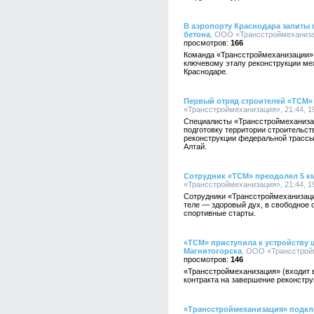
В аэропорту Краснодара залиты
бетона
, ООО «Трансстроймеханизац
166
Команда «Трансстроймеханизации» 
ключевому этапу реконструкции ме
Краснодаре.
Первый отряд строителей «ТСМ» 
«Трансстроймеханизация», 21:44, 1
Cпециалисты «Трансстроймеханизац
подготовку территории строительст
реконструкции федеральной трассы
Алтай.
Сотрудник «ТСМ» преодолел 5 к
«Трансстроймеханизация», 21:44, 1
Сотрудники «Трансстроймеханизаци
теле — здоровый дух, в свободное 
спортивные старты.
«ТСМ» приступила к устройству 
Магнитогорска
, ООО «Трансстройм
146
«Трансстроймеханизация» (входит 
контракта на завершение реконстру
«Трансстроймеханизация» подклю