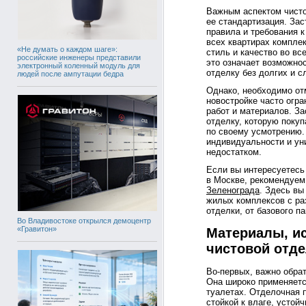
Важным аспектом чисто
ее стандартизация. За
правила и требования к
всех квартирах компле
«Не думать о каждом шаге»:
стиль и качество во в
российские инженеры представили
это означает возможно
электронный коленный модуль для
отделку без долгих и 
людей после ампутации бедра
Однако, необходимо отм
новостройке часто огр
работ и материалов. З
отделку, которую поку
по своему усмотрению. 
индивидуальности и ун
недостатком.
Если вы интересуетесь
в Москве, рекомендуем
Зеленограда
. Здесь вы
жилых комплексов с ра
отделки, от базового п
Во Владивостоке открылся демоцентр
«Гравитон»
Материалы, и
чистовой отде
Во-первых, важно обра
Она широко применяетс
туалетах. Отделочная 
стойкой к влаге, усто