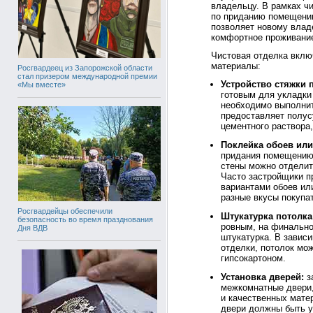
владельцу. В рамках ч
по приданию помещению
позволяет новому влад
комфортное проживани
Чистовая отделка вклю
материалы:
Росгвардеец из Запорожской области
стал призером международной премии
Устройство стяжки 
«Мы вместе»
готовым для укладки
необходимо выполнит
предоставляет полус
цементного раствора,
Поклейка обоев или
придания помещению 
стены можно отделит
Часто застройщики п
вариантами обоев ил
разные вкусы покупа
Росгвардейцы обеспечили
Штукатурка потолка
безопасность во время празднования
ровным, на финально
Дня ВДВ
штукатурка. В завис
отделки, потолок мо
гипсокартоном.
Установка дверей:
з
межкомнатные двери
и качественных матер
двери должны быть у