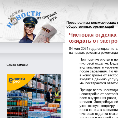
Пресс релизы коммерческих 
Пресс-релизы
//
общественных организаций
Чистовая отделка 
ожидать от застр
04 мая 2024 года специалист
на правах рекламы рекоменда
При покупке жилья в но
чистовой отделке. Вед
Самое-самое
//
вид квартиры и уровен
после заселения. Но чт
в новостройке от заст
входят в данную услугу
мы постараемся ответит
Прежде всего необходим
новостройке от застро
всех внутренних работ,
и полов. Застройщик о
уже готовую квартиру, 
и она готова к заселен
чистовая отделка може
договора и ценовой кат