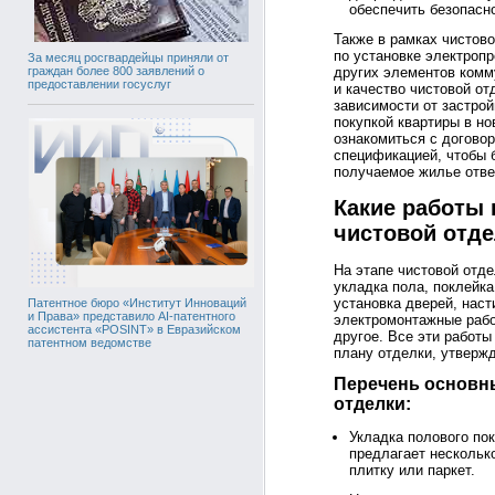
обеспечить безопасн
Также в рамках чистов
по установке электропр
За месяц росгвардейцы приняли от
других элементов комм
граждан более 800 заявлений о
предоставлении госуслуг
и качество чистовой от
зависимости от застро
покупкой квартиры в но
ознакомиться с догово
спецификацией, чтобы 
получаемое жилье отве
Какие работы 
чистовой отд
На этапе чистовой отде
укладка пола, поклейка
установка дверей, наст
Патентное бюро «Институт Инноваций
и Права» представило AI-патентного
электромонтажные рабо
ассистента «POSINT» в Евразийском
другое. Все эти работы
патентном ведомстве
плану отделки, утверж
Перечень основны
отделки:
Укладка полового по
предлагает нескольк
плитку или паркет.