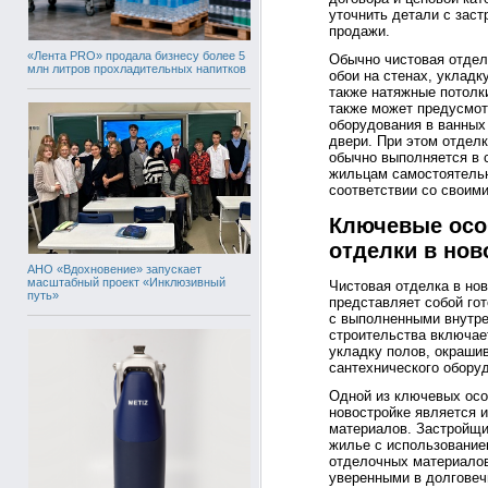
уточнить детали с заст
продажи.
«Лента PRO» продала бизнесу более 5
Обычно чистовая отдел
млн литров прохладительных напитков
обои на стенах, укладк
также натяжные потолк
также может предусмот
оборудования в ванных
двери. При этом отделк
обычно выполняется в 
жильцам самостоятельн
соответствии со своим
Ключевые осо
отделки в нов
АНО «Вдохновение» запускает
масштабный проект «Инклюзивный
Чистовая отделка в но
путь»
представляет собой г
с выполненными внутре
строительства включает
укладку полов, окрашив
сантехнического обору
Одной из ключевых осо
новостройке является 
материалов. Застройщи
жилье с использование
отделочных материалов
уверенными в долговеч