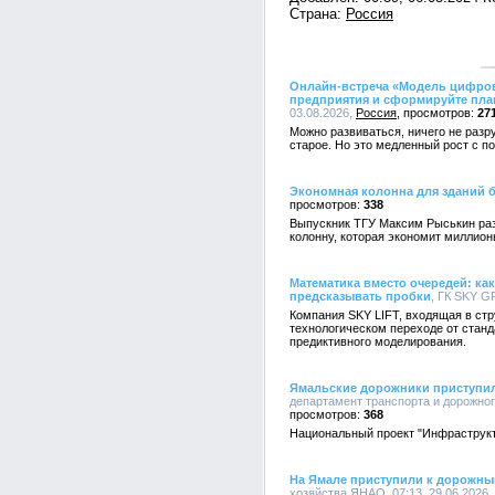
Страна:
Россия
Онлайн-встреча «Модель цифров
предприятия и сформируйте план 
03.08.2026,
Россия
27
Можно развиваться, ничего не раз
старое. Но это медленный рост с п
Экономная колонна для зданий 
338
Выпускник ТГУ Максим Рыськин раз
колонну, которая экономит миллион
Математика вместо очередей: к
предсказывать пробки
, ГК SKY G
Компания SKY LIFT, входящая в ст
технологическом переходе от станд
предиктивного моделирования.
Ямальские дорожники приступил
департамент транспорта и дорожног
368
Национальный проект "Инфраструкт
На Ямале приступили к дорожны
хозяйства ЯНАО, 07:13, 29.06.2026,