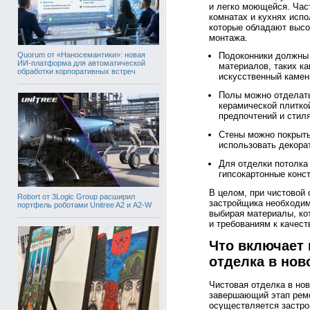
и легко моющейся. Час
комнатах и кухнях исп
которые обладают высо
монтажа.
Подоконники должны 
Quorum от «Наносемантики»: новая
ИИ-платформа для автоматической
материалов, таких к
обработки корпоративных встреч
искусственный камен
Полы можно отделать
керамической плитко
предпочтений и стил
Стены можно покрыть
использовать декора
Для отделки потолка
гипсокартонные конст
В целом, при чистовой 
Robort от 3Logic Group расширил
застройщика необходим
портфель роботами Unitree A2 и A2-W
выбирая материалы, ко
и требованиям к качест
Что включает 
отделка в нов
Чистовая отделка в но
завершающий этап ремо
осуществляется застро